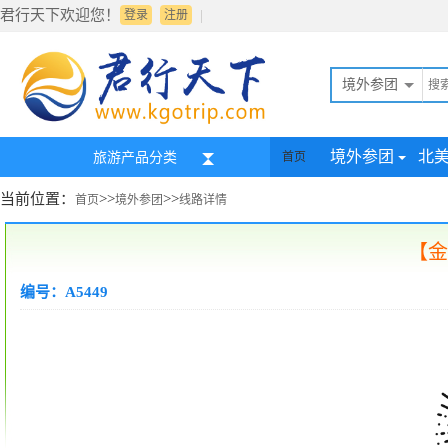
君行天下欢迎您！
|
登录
注册
境外参团
境外参团
北
旅游产品分类
首页
当前位置：
>>
>>
首页
境外参团
线路详情
【金
编号：A5449