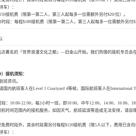
拼车）：
00：每程$150接机费（限第一第二人，第三人起每多一位需额外另付$20/位）。
余时段：每程$180接机费（限第一第二人，第三人起每多一位需额外另付$2
山
抵达著名的『世界浪漫文化之都』—旧金山开始。我们热情的接机专员会
。
O）接机须知：
航班资讯。
客人在Level 1 Courtyard 4等候，国际航班客人在International Termi
10:00-22:00，每2小时一班，即10:00、中午12:00、14:00、16:00、1
接机时间范围内的接机服务，如因天气、航班延误等造成无法安排，请自
免费时段外，其余时段需另付每程$120接机费（限5人以下，费用已含
拼车）：