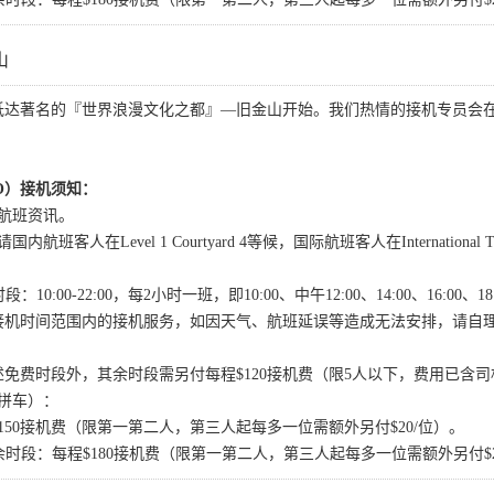
山
抵达著名的『世界浪漫文化之都』—旧金山开始。我们热情的接机专员会
。
O）接机须知：
航班资讯。
客人在Level 1 Courtyard 4等候，国际航班客人在International Termi
10:00-22:00，每2小时一班，即10:00、中午12:00、14:00、16:00、1
接机时间范围内的接机服务，如因天气、航班延误等造成无法安排，请自
免费时段外，其余时段需另付每程$120接机费（限5人以下，费用已含
拼车）：
00：每程$150接机费（限第一第二人，第三人起每多一位需额外另付$20/位）。
余时段：每程$180接机费（限第一第二人，第三人起每多一位需额外另付$2