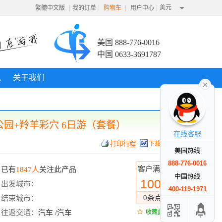
|
|
|
|
美元
繁體中文版
我的订单
购物车
用户中心
美国 888-776-0016
中国 0633-3691787
讯
关于我们
园+羚羊彩穴 6日游（套餐）
在线客服
下载行程
美国热线
888-776-0016
客户满意度
已有
1847人
关注此产品
中国热线
100%
出发城市：
400-119-1971
0条点评
结束城市：
往返交通：
汽车 /汽车
收藏此线路