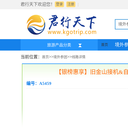
君行天下欢迎您！
|
登录
注册
境外
境外
旅游产品分类
首页
当前位置：
>>
>>
首页
境外参团
线路详情
【银榜惠享】旧金山接机&自
编号：A5459