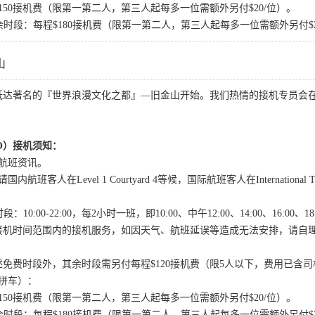
00：每程$150接机费（限第一第二人，第三人起每多一位需额外另付$20/位）。
余时段：每程$180接机费（限第一第二人，第三人起每多一位需额外另付$2
山
抵达著名的『世界浪漫文化之都』—旧金山开始。我们热情的接机专员会
。
O）接机须知：
航班资讯。
客人在Level 1 Courtyard 4等候，国际航班客人在International Termi
10:00-22:00，每2小时一班，即10:00、中午12:00、14:00、16:00、1
接机时间范围内的接机服务，如因天气、航班延误等造成无法安排，请自
免费时段外，其余时段需另付每程$120接机费（限5人以下，费用已含
拼车）：
00：每程$150接机费（限第一第二人，第三人起每多一位需额外另付$20/位）。
余时段：每程$180接机费（限第一第二人，第三人起每多一位需额外另付$2