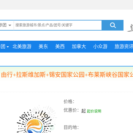
参团
参团
北美旅游
美东
美西
加拿大
小众游
旅游资
由行+拉斯维加斯+锡安国家公园+布莱斯峡谷国家公
价格：
优惠价：
起
起价说明
目的地：