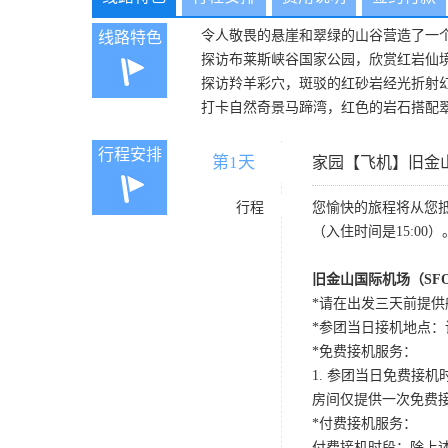
令人敬畏的悬崖和翠绿的山谷营造了一
线路特色
探访布莱斯峡谷国家公园，欣赏红岩仙
探访羚羊彩穴，斑驳的红砂岩经光折射
打卡自然奇景马蹄湾，红色的岩石搭配
行程安排
第1天
D1
家园【飞机】旧金
行程
您愉快的旅程将从您
（入住时间是15:00）
旧金山国际机场（SF
*请在出发三天前提供
*参团当日接机地点：请国内航班
*免费接机服务：
1. 参团当日免费接机时段：
房间仅提供一次免费
*付费接机服务：
付费接机时段：除上述