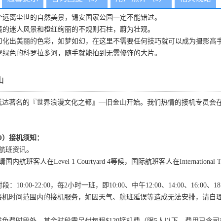
个远离尘世的自然美景，锡安国家公园一定不能错过。
境的迷人风景和橙红绚丽的不规则石柱，蔚为壮观。
幻化出美丽的色彩，如梦如幻，在这里不需要任何技巧就可以成为摄影高
翠绿色的科罗拉多河，随手就能拍到无需修饰的大片。
山
抵达著名的『世界浪漫文化之都』—旧金山开始。我们热情的接机专员会
。
O）接机须知：
航班资讯。
客人在Level 1 Courtyard 4等候，国际航班客人在International Termi
10:00-22:00，每2小时一班，即10:00、中午12:00、14:00、16:00、1
接机时间范围内的接机服务，如因天气、航班延误等造成无法安排，请自
免费时段外，其余时段需另付每程$120接机费（限5人以下，费用已含