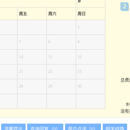
»
周五
周六
周日
2
7
8
9
14
15
16
21
22
23
总费
28
29
30
发
没有
温馨提示
咨询回复（0）
用户点评（0）
相关线路