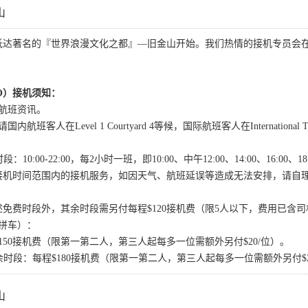
山
抵达著名的『世界浪漫文化之都』—旧金山开始。我们热情的接机专员会
。
O）接机须知：
航班资讯。
客人在Level 1 Courtyard 4等候，国际航班客人在International Termi
10:00-22:00，每2小时一班，即10:00、中午12:00、14:00、16:00、1
接机时间范围内的接机服务，如因天气、航班延误等造成无法安排，请自
免费时段外，其余时段需另付每程$120接机费（限5人以下，费用已含
拼车）：
00：每程$150接机费（限第一第二人，第三人起每多一位需额外另付$20/位）。
余时段：每程$180接机费（限第一第二人，第三人起每多一位需额外另付$2
山