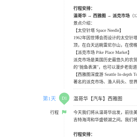
行程安排：
温哥华 → 西雅图 → 派克市场
（
景点介绍：
【太空针塔 Space Needle】
1962年因世博会而设计的太空
顶，在白天远眺雷尼尔山，在傍
【派克市场 Pike Place Market】
派克市场是美国历史最悠久的农
的“抛鱼表演”，也可以漫步老街
【西雅图深度游 Seattle In-depth T
著名的派克市场、渔人码头、世界
第1天
D1
温哥华【汽车】西雅图
行程
今天我们将从温哥华出发，前往
吉特海湾和华盛顿湖之间。我们
行程安排：