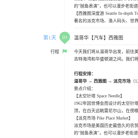
的“抛鱼表演”，也可以漫步老街
【西雅图深度游 Seattle In-depth T
著名的派克市场、渔人码头、世界
第1天
D1
温哥华【汽车】西雅图
行程
今天我们将从温哥华出发，前往
吉特海湾和华盛顿湖之间。我们
行程安排：
温哥华 → 西雅图 → 派克市场
（
景点介绍：
【太空针塔 Space Needle】
1962年因世博会而设计的太空
顶，在白天远眺雷尼尔山，在傍
【派克市场 Pike Place Market】
派克市场是美国历史最悠久的农
的“抛鱼表演”，也可以漫步老街