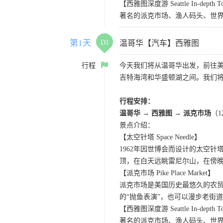
【西雅图深度游 Seattle In-depth T
著名的派克市场、渔人码头、世界
第1天
D1
温哥华【汽车】西雅图
行程
今天我们将从温哥华出发，前往
吉特海湾和华盛顿湖之间。我们
行程安排：
温哥华 → 西雅图 → 派克市场
（
景点介绍：
【太空针塔 Space Needle】
1962年因世博会而设计的太空
顶，在白天远眺雷尼尔山，在傍
【派克市场 Pike Place Market】
派克市场是美国历史最悠久的农
的“抛鱼表演”，也可以漫步老街
【西雅图深度游 Seattle In-depth T
著名的派克市场、渔人码头、世界