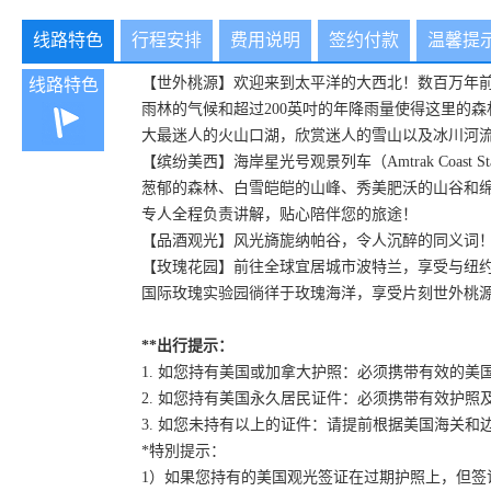
线路特色
行程安排
费用说明
签约付款
温馨提
【世外桃源】欢迎来到太平洋的大西北！数百万年前，太
线路特色
雨林的气候和超过200英吋的年降雨量使得这里的
大最迷人的火山口湖，欣赏迷人的雪山以及冰川河
【缤纷美西】海岸星光号观景列车（Amtrak Coa
葱郁的森林、白雪皑皑的山峰、秀美肥沃的山谷和
专人全程负责讲解，贴心陪伴您的旅途！
【品酒观光】风光旖旎纳帕谷，令人沉醉的同义词！开怀畅饮5种纳帕美酒：Rese
【玫瑰花园】前往全球宜居城市波特兰，享受与纽
国际玫瑰实验园徜徉于玫瑰海洋，享受片刻世外桃
**出行提示：
1. 如您持有美国或加拿大护照：必须携带有效的美
2. 如您持有美国永久居民证件：必须携带有效护
3. 如您未持有以上的证件：请提前根据美国海关和
*特別提示：
1）如果您持有的美国观光签证在过期护照上，但