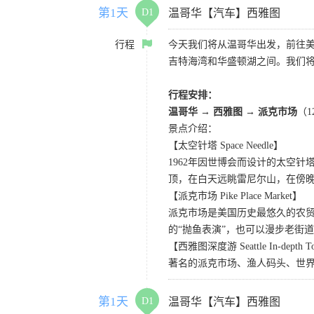
第1天
D1
温哥华【汽车】西雅图
行程
今天我们将从温哥华出发，前往
吉特海湾和华盛顿湖之间。我们
行程安排：
温哥华 → 西雅图 → 派克市场
（
景点介绍：
【太空针塔 Space Needle】
1962年因世博会而设计的太空
顶，在白天远眺雷尼尔山，在傍
【派克市场 Pike Place Market】
派克市场是美国历史最悠久的农
的“抛鱼表演”，也可以漫步老街
【西雅图深度游 Seattle In-depth T
著名的派克市场、渔人码头、世界
第1天
D1
温哥华【汽车】西雅图