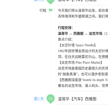
行程
今天我们将从温哥华出发，前往
吉特海湾和华盛顿湖之间。我们
行程安排：
温哥华 → 西雅图 → 派克市场
（
景点介绍：
【太空针塔 Space Needle】
1962年因世博会而设计的太空
顶，在白天远眺雷尼尔山，在傍
【派克市场 Pike Place Market】
派克市场是美国历史最悠久的农
的“抛鱼表演”，也可以漫步老街
【西雅图深度游 Seattle In-depth T
著名的派克市场、渔人码头、世界
第1天
D1
温哥华【汽车】西雅图