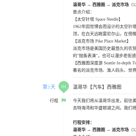
温哥华 → 西雅图 → 派克市场
（
景点介绍：
【太空针塔 Space Needle】
1962年因世博会而设计的太空
顶，在白天远眺雷尼尔山，在傍
【派克市场 Pike Place Market】
派克市场是美国历史最悠久的农
的“抛鱼表演”，也可以漫步老街
【西雅图深度游 Seattle In-depth T
著名的派克市场、渔人码头、世界
第1天
D1
温哥华【汽车】西雅图
行程
今天我们将从温哥华出发，前往
吉特海湾和华盛顿湖之间。我们
行程安排：
温哥华 → 西雅图 → 派克市场
（