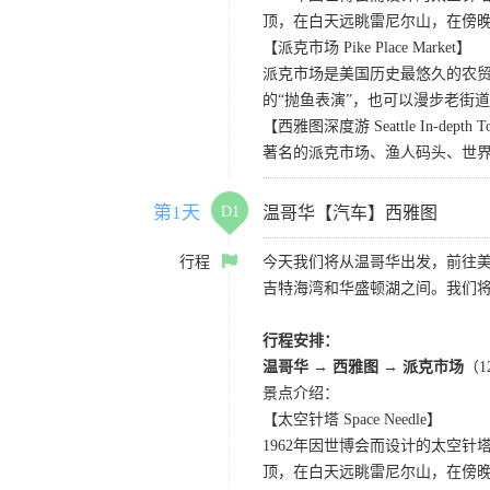
顶，在白天远眺雷尼尔山，在傍
【派克市场 Pike Place Market】
派克市场是美国历史最悠久的农
的“抛鱼表演”，也可以漫步老街
【西雅图深度游 Seattle In-depth T
著名的派克市场、渔人码头、世界
第1天
D1
温哥华【汽车】西雅图
行程
今天我们将从温哥华出发，前往
吉特海湾和华盛顿湖之间。我们
行程安排：
温哥华 → 西雅图 → 派克市场
（
景点介绍：
【太空针塔 Space Needle】
1962年因世博会而设计的太空
顶，在白天远眺雷尼尔山，在傍