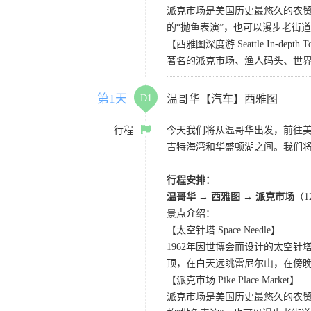
派克市场是美国历史最悠久的农
的“抛鱼表演”，也可以漫步老街
【西雅图深度游 Seattle In-depth T
著名的派克市场、渔人码头、世界
第1天
D1
温哥华【汽车】西雅图
行程
今天我们将从温哥华出发，前往
吉特海湾和华盛顿湖之间。我们
行程安排：
温哥华 → 西雅图 → 派克市场
（
景点介绍：
【太空针塔 Space Needle】
1962年因世博会而设计的太空
顶，在白天远眺雷尼尔山，在傍
【派克市场 Pike Place Market】
派克市场是美国历史最悠久的农