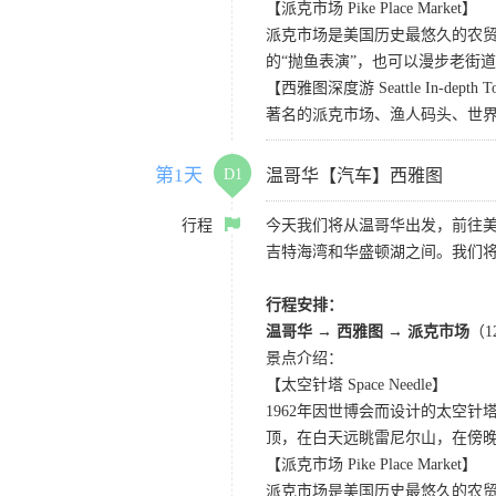
【派克市场 Pike Place Market】
派克市场是美国历史最悠久的农
的“抛鱼表演”，也可以漫步老街
【西雅图深度游 Seattle In-depth T
著名的派克市场、渔人码头、世界
第1天
D1
温哥华【汽车】西雅图
行程
今天我们将从温哥华出发，前往
吉特海湾和华盛顿湖之间。我们
行程安排：
温哥华 → 西雅图 → 派克市场
（
景点介绍：
【太空针塔 Space Needle】
1962年因世博会而设计的太空
顶，在白天远眺雷尼尔山，在傍
【派克市场 Pike Place Market】
派克市场是美国历史最悠久的农