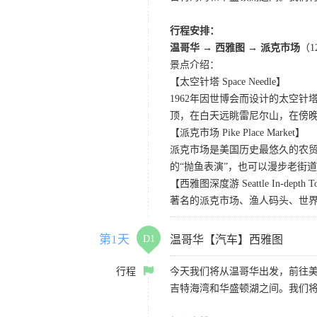
行程安排：
温哥华 → 西雅图 → 派克市场
（
景点介绍：
【太空针塔 Space Needle】
1962年因世博会而设计的太空
顶，在白天远眺雷尼尔山，在傍
【派克市场 Pike Place Market】
派克市场是美国历史最悠久的农
的“抛鱼表演”，也可以漫步老街
【西雅图深度游 Seattle In-depth T
著名的派克市场、渔人码头、世界
第1天
D1
温哥华【汽车】西雅图
行程
今天我们将从温哥华出发，前往
吉特海湾和华盛顿湖之间。我们