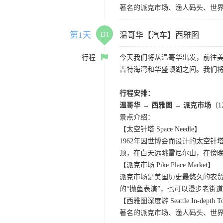
著名的派克市场、渔人码头、世界
第1天
D1
温哥华【汽车】西雅图
行程
今天我们将从温哥华出发，前往
吉特海湾和华盛顿湖之间。我们
行程安排：
温哥华 → 西雅图 → 派克市场
（
景点介绍：
【太空针塔 Space Needle】
1962年因世博会而设计的太空
顶，在白天远眺雷尼尔山，在傍
【派克市场 Pike Place Market】
派克市场是美国历史最悠久的农
的“抛鱼表演”，也可以漫步老街
【西雅图深度游 Seattle In-depth T
著名的派克市场、渔人码头、世界