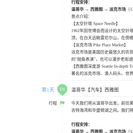
行程安排：
温哥华 → 西雅图 → 派克市场
（
景点介绍：
【太空针塔 Space Needle】
1962年因世博会而设计的太空
顶，在白天远眺雷尼尔山，在傍
【派克市场 Pike Place Market】
派克市场是美国历史最悠久的农
的“抛鱼表演”，也可以漫步老街
【西雅图深度游 Seattle In-depth T
著名的派克市场、渔人码头、世界
第1天
D1
温哥华【汽车】西雅图
行程
今天我们将从温哥华出发，前往
吉特海湾和华盛顿湖之间。我们
行程安排：
温哥华 → 西雅图 → 派克市场
（