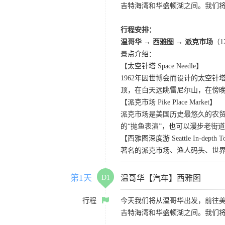
吉特海湾和华盛顿湖之间。我们
行程安排：
温哥华 → 西雅图 → 派克市场
（
景点介绍：
【太空针塔 Space Needle】
1962年因世博会而设计的太空
顶，在白天远眺雷尼尔山，在傍
【派克市场 Pike Place Market】
派克市场是美国历史最悠久的农
的“抛鱼表演”，也可以漫步老街
【西雅图深度游 Seattle In-depth T
著名的派克市场、渔人码头、世界
第1天
D1
温哥华【汽车】西雅图
行程
今天我们将从温哥华出发，前往
吉特海湾和华盛顿湖之间。我们