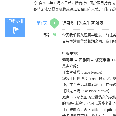
2）自2016年11月29日起，所有持中国护照且持有
客将无法获得登机牌或通过陆路口岸入境，详情请
行程安排
第1天
D1
温哥华【汽车】西雅图
行程
今天我们将从温哥华出发，前往
吉特海湾和华盛顿湖之间。我们
行程安排：
温哥华 → 西雅图 → 派克市场
（
景点介绍：
【太空针塔 Space Needle】
1962年因世博会而设计的太空
顶，在白天远眺雷尼尔山，在傍
【派克市场 Pike Place Market】
派克市场是美国历史最悠久的农
的“抛鱼表演”，也可以漫步老街
【西雅图深度游 Seattle In-depth T
著名的派克市场、渔人码头、世界