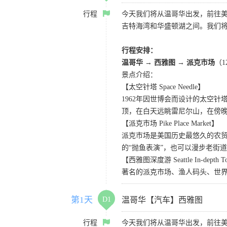
行程
今天我们将从温哥华出发，前往
吉特海湾和华盛顿湖之间。我们
行程安排：
温哥华 → 西雅图 → 派克市场
（
景点介绍：
【太空针塔 Space Needle】
1962年因世博会而设计的太空
顶，在白天远眺雷尼尔山，在傍
【派克市场 Pike Place Market】
派克市场是美国历史最悠久的农
的“抛鱼表演”，也可以漫步老街
【西雅图深度游 Seattle In-depth T
著名的派克市场、渔人码头、世界
第1天
D1
温哥华【汽车】西雅图
行程
今天我们将从温哥华出发，前往