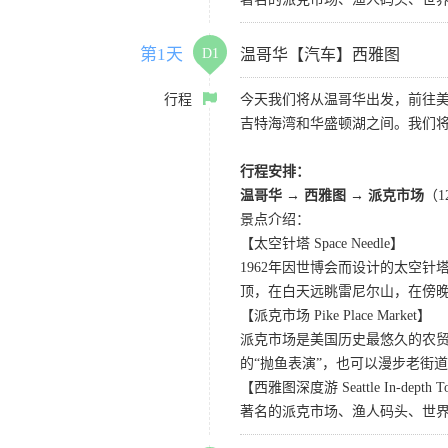
第1天
D1
温哥华【汽车】西雅图
行程
今天我们将从温哥华出发，前往
吉特海湾和华盛顿湖之间。我们
行程安排：
温哥华 → 西雅图 → 派克市场
（
景点介绍：
【太空针塔 Space Needle】
1962年因世博会而设计的太空
顶，在白天远眺雷尼尔山，在傍
【派克市场 Pike Place Market】
派克市场是美国历史最悠久的农
的“抛鱼表演”，也可以漫步老街
【西雅图深度游 Seattle In-depth T
著名的派克市场、渔人码头、世界