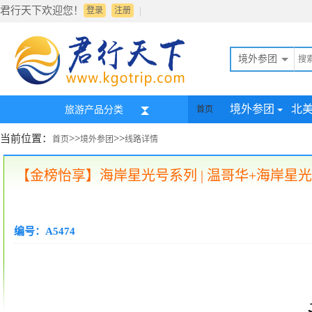
君行天下欢迎您！
|
登录
注册
境外参团
境外参团
北
旅游产品分类
首页
当前位置：
>>
>>
首页
境外参团
线路详情
【金榜怡享】海岸星光号系列 | 温哥华+海岸星
编号：A5474