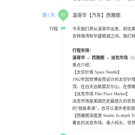
第1天
D1
温哥华【汽车】西雅图
行程
今天我们将从温哥华出发，前往
吉特海湾和华盛顿湖之间。我们
行程安排：
温哥华 → 西雅图 → 派克市场
（
景点介绍：
【太空针塔 Space Needle】
1962年因世博会而设计的太空
顶，在白天远眺雷尼尔山，在傍
【派克市场 Pike Place Market】
派克市场是美国历史最悠久的农
的“抛鱼表演”，也可以漫步老街
【西雅图深度游 Seattle In-depth T
著名的派克市场、渔人码头、世界