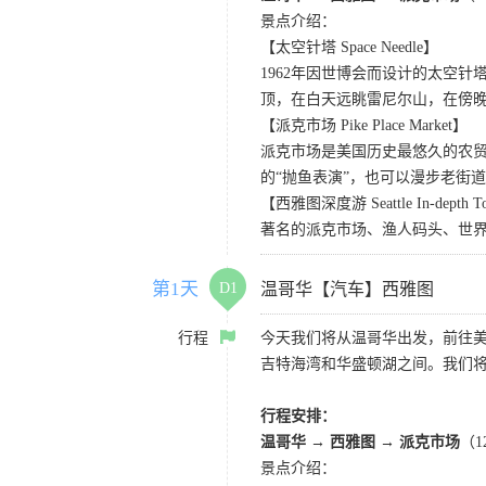
景点介绍：
【太空针塔 Space Needle】
1962年因世博会而设计的太空
顶，在白天远眺雷尼尔山，在傍
【派克市场 Pike Place Market】
派克市场是美国历史最悠久的农
的“抛鱼表演”，也可以漫步老街
【西雅图深度游 Seattle In-depth T
著名的派克市场、渔人码头、世界
第1天
D1
温哥华【汽车】西雅图
行程
今天我们将从温哥华出发，前往
吉特海湾和华盛顿湖之间。我们
行程安排：
温哥华 → 西雅图 → 派克市场
（
景点介绍：