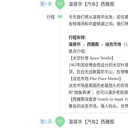
第1天
D1
温哥华【汽车】西雅图
行程
今天我们将从温哥华出发，前往
吉特海湾和华盛顿湖之间。我们
行程安排：
温哥华 → 西雅图 → 派克市场
（
景点介绍：
【太空针塔 Space Needle】
1962年因世博会而设计的太空
顶，在白天远眺雷尼尔山，在傍
【派克市场 Pike Place Market】
派克市场是美国历史最悠久的农
的“抛鱼表演”，也可以漫步老街
【西雅图深度游 Seattle In-depth T
著名的派克市场、渔人码头、世界
第1天
D1
温哥华【汽车】西雅图