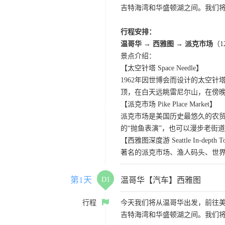
吉特海湾和华盛顿湖之间。我们
行程安排：
温哥华 → 西雅图 → 派克市场
（
景点介绍：
【太空针塔 Space Needle】
1962年因世博会而设计的太空
顶，在白天远眺雷尼尔山，在傍
【派克市场 Pike Place Market】
派克市场是美国历史最悠久的农
的“抛鱼表演”，也可以漫步老街
【西雅图深度游 Seattle In-depth T
著名的派克市场、渔人码头、世界
第1天
D1
温哥华【汽车】西雅图
行程
今天我们将从温哥华出发，前往
吉特海湾和华盛顿湖之间。我们