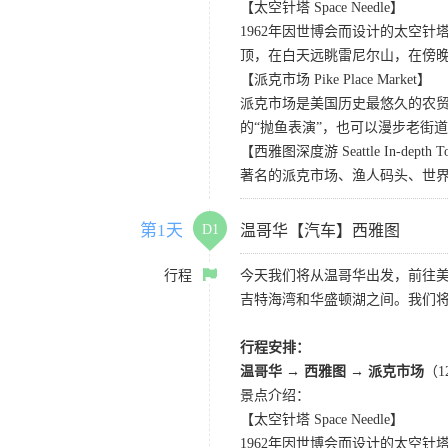
【太空针塔 Space Needle】
1962年因世博会而设计的太空
顶，在白天远眺雷尼尔山，在傍
【派克市场 Pike Place Market】
派克市场是美国历史最悠久的农
的“抛鱼表演”，也可以漫步老街
【西雅图深度游 Seattle In-depth T
著名的派克市场、渔人码头、世界
第1天
D1
温哥华【汽车】西雅图
行程
今天我们将从温哥华出发，前往
吉特海湾和华盛顿湖之间。我们
行程安排：
温哥华 → 西雅图 → 派克市场
（
景点介绍：
【太空针塔 Space Needle】
1962年因世博会而设计的太空