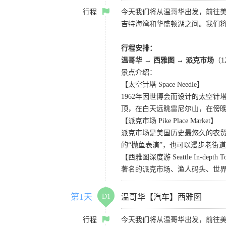
行程
今天我们将从温哥华出发，前往
吉特海湾和华盛顿湖之间。我们
行程安排：
温哥华 → 西雅图 → 派克市场
（
景点介绍：
【太空针塔 Space Needle】
1962年因世博会而设计的太空
顶，在白天远眺雷尼尔山，在傍
【派克市场 Pike Place Market】
派克市场是美国历史最悠久的农
的“抛鱼表演”，也可以漫步老街
【西雅图深度游 Seattle In-depth T
著名的派克市场、渔人码头、世界
第1天
D1
温哥华【汽车】西雅图
行程
今天我们将从温哥华出发，前往