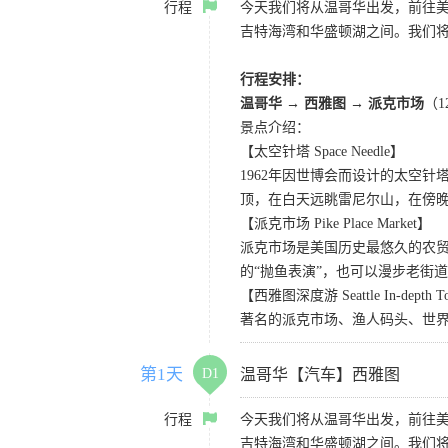
行程
今天我们将从温哥华出发，前往
吉特海湾和华盛顿湖之间。我们
行程安排：
温哥华 → 西雅图 → 派克市场
（
景点介绍：
【太空针塔 Space Needle】
1962年因世博会而设计的太空
顶，在白天远眺雷尼尔山，在傍
【派克市场 Pike Place Market】
派克市场是美国历史最悠久的农
的“抛鱼表演”，也可以漫步老街
【西雅图深度游 Seattle In-depth T
著名的派克市场、渔人码头、世界
第1天
D1
温哥华【汽车】西雅图
行程
今天我们将从温哥华出发，前往
吉特海湾和华盛顿湖之间。我们