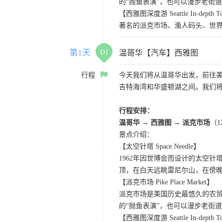
的“抛鱼表演”，也可以漫步老街
【西雅图深度游 Seattle In-depth T
著名的派克市场、渔人码头、世界
第1天
D1
温哥华【汽车】西雅图
行程
今天我们将从温哥华出发，前往
吉特海湾和华盛顿湖之间。我们
行程安排：
温哥华 → 西雅图 → 派克市场
（
景点介绍：
【太空针塔 Space Needle】
1962年因世博会而设计的太空
顶，在白天远眺雷尼尔山，在傍
【派克市场 Pike Place Market】
派克市场是美国历史最悠久的农
的“抛鱼表演”，也可以漫步老街
【西雅图深度游 Seattle In-depth T