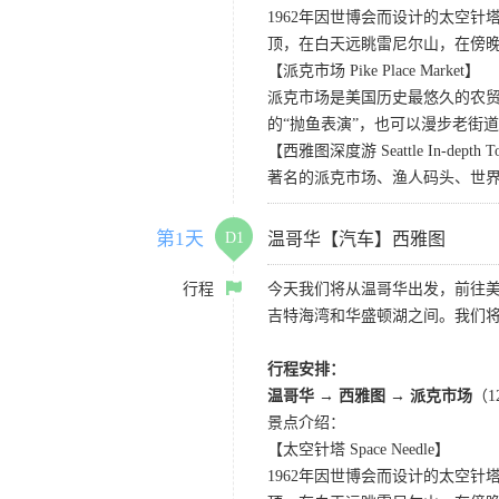
1962年因世博会而设计的太空
顶，在白天远眺雷尼尔山，在傍
【派克市场 Pike Place Market】
派克市场是美国历史最悠久的农
的“抛鱼表演”，也可以漫步老街
【西雅图深度游 Seattle In-depth T
著名的派克市场、渔人码头、世界
第1天
D1
温哥华【汽车】西雅图
行程
今天我们将从温哥华出发，前往
吉特海湾和华盛顿湖之间。我们
行程安排：
温哥华 → 西雅图 → 派克市场
（
景点介绍：
【太空针塔 Space Needle】
1962年因世博会而设计的太空