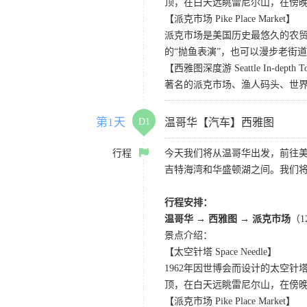
顶，在白天远眺雷尼尔山，在傍
【派克市场 Pike Place Market】
派克市场是美国历史最悠久的农
的“抛鱼表演”，也可以漫步老街
【西雅图深度游 Seattle In-depth T
著名的派克市场、渔人码头、世界
第1天
D1
温哥华【汽车】西雅图
行程
今天我们将从温哥华出发，前往
吉特海湾和华盛顿湖之间。我们
行程安排：
温哥华 → 西雅图 → 派克市场
（
景点介绍：
【太空针塔 Space Needle】
1962年因世博会而设计的太空
顶，在白天远眺雷尼尔山，在傍
【派克市场 Pike Place Market】