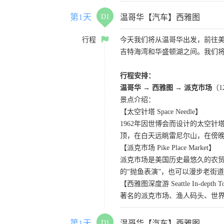
第1天
D1
温哥华【汽车】西雅图
行程
今天我们将从温哥华出发，前往
吉特海湾和华盛顿湖之间。我们
行程安排：
温哥华 → 西雅图 → 派克市场
（
景点介绍：
【太空针塔 Space Needle】
1962年因世博会而设计的太空
顶，在白天远眺雷尼尔山，在傍
【派克市场 Pike Place Market】
派克市场是美国历史最悠久的农
的“抛鱼表演”，也可以漫步老街
【西雅图深度游 Seattle In-depth T
著名的派克市场、渔人码头、世界
第1天
D1
温哥华【汽车】西雅图