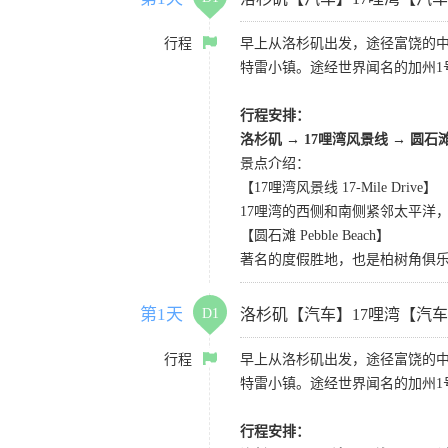
行程
早上从洛杉矶出发，途径富饶的
特雷小镇。途经世界闻名的加州1
行程安排：
洛杉矶
→
17哩湾风景线
→
圆石
景点介绍：
【17哩湾风景线 17-Mile Drive】
17哩湾的西侧和南侧紧邻太平洋
【圆石滩 Pebble Beach】
著名的度假胜地，也是柏树角俱
第1天
D1
洛杉矶【汽车】17哩湾【汽
行程
早上从洛杉矶出发，途径富饶的
特雷小镇。途经世界闻名的加州1
行程安排：