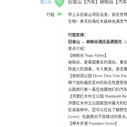
第2天
D2
旧金山【汽车】纳帕谷【汽车
行程
早上从旧金山湾区出发，前往世
生物！参天的海红木森林充满灵
行程安排：
旧金山 → 纳帕谷酒庄品酒观光
（
景点介绍：
【纳帕谷 Napa Valley】
纳帕谷，是美国著名的酒谷、著
阵迷人的酒香，令人着迷。游览著名的Sutter Ho
【穿树洞公园 Drive-Thru Tree Pa
哪个加利福尼亚州的标志性建筑有
公路旅行者一直在拍摄他们的汽
【洪堡红木州立公园 Humboldt Redwo
洪堡红木州立公园是加州最大的红
在该森林中，您可以在此了解野生动
Grove）也是绝对不容错过的景点
【神木步道 Founders Grove】