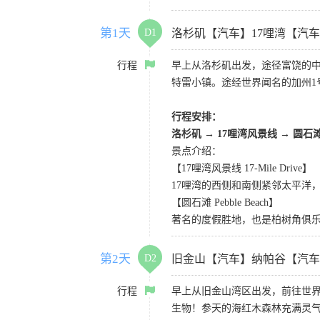
第1天
D1
洛杉矶【汽车】17哩湾【汽
行程
早上从洛杉矶出发，途径富饶的
特雷小镇。途经世界闻名的加州1
行程安排：
洛杉矶
→
17哩湾风景线
→
圆石
景点介绍：
【17哩湾风景线 17-Mile Drive】
17哩湾的西侧和南侧紧邻太平洋
【圆石滩 Pebble Beach】
著名的度假胜地，也是柏树角俱
第2天
D2
旧金山【汽车】纳帕谷【汽车
行程
早上从旧金山湾区出发，前往世
生物！参天的海红木森林充满灵