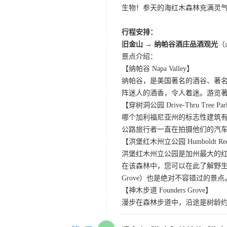
生物！参天的海红木森林充满灵
行程安排：
旧金山 → 纳帕谷酒庄品酒观光
（
景点介绍：
【纳帕谷 Napa Valley】
纳帕谷，是美国著名的酒谷、著
阵迷人的酒香，令人着迷。游览著名的Sutter Ho
【穿树洞公园 Drive-Thru Tree Pa
哪个加利福尼亚州的标志性建筑有
公路旅行者一直在拍摄他们的汽
【洪堡红木州立公园 Humboldt Redwo
洪堡红木州立公园是加州最大的红
在该森林中，您可以在此了解野生动
Grove）也是绝对不容错过的景点
【神木步道 Founders Grove】
漫步在森林步道中，沿途是树龄