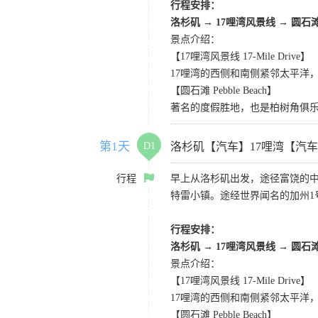
行程安排：
洛杉矶
→
17哩湾风景线
→
圆石
景点介绍：
【17哩湾风景线 17-Mile Drive】
17哩湾的西侧和南侧紧邻太平洋
【圆石滩 Pebble Beach】
著名的度假胜地，也是柏树角俱
第1天
D1
洛杉矶【汽车】17哩湾【汽
行程
早上从洛杉矶出发，途径富饶的
特雷小镇。途经世界闻名的加州1
行程安排：
洛杉矶
→
17哩湾风景线
→
圆石
景点介绍：
【17哩湾风景线 17-Mile Drive】
17哩湾的西侧和南侧紧邻太平洋
【圆石滩 Pebble Beach】