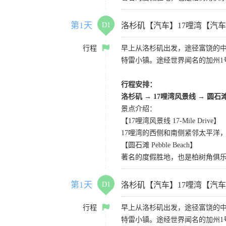
第1天
D1
洛杉矶【汽车】17哩湾【汽
行程
早上从洛杉矶出发，途径富饶的
特雷小镇。途经世界闻名的加州1
行程安排：
洛杉矶
→
17哩湾风景线
→
圆石
景点介绍：
【17哩湾风景线 17-Mile Drive】
17哩湾的西侧和南侧紧邻太平洋
【圆石滩 Pebble Beach】
著名的度假胜地，也是柏树角俱
第1天
D1
洛杉矶【汽车】17哩湾【汽
行程
早上从洛杉矶出发，途径富饶的
特雷小镇。途经世界闻名的加州1