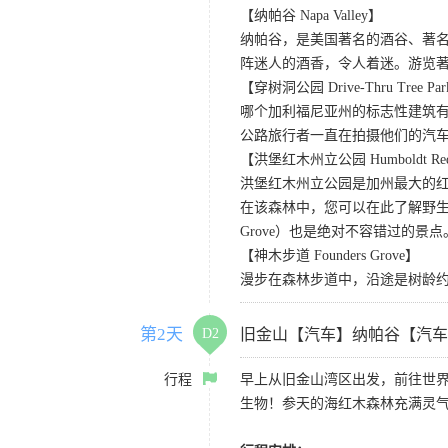
【纳帕谷 Napa Valley】
纳帕谷，是美国著名的酒谷、著
阵迷人的酒香，令人着迷。游览著名的Sutter Ho
【穿树洞公园 Drive-Thru Tree Pa
哪个加利福尼亚州的标志性建筑有
公路旅行者一直在拍摄他们的汽
【洪堡红木州立公园 Humboldt Redwo
洪堡红木州立公园是加州最大的红
在该森林中，您可以在此了解野生动
Grove）也是绝对不容错过的景点
【神木步道 Founders Grove】
漫步在森林步道中，沿途是树龄
第2天
D2
旧金山【汽车】纳帕谷【汽车
行程
早上从旧金山湾区出发，前往世
生物！参天的海红木森林充满灵