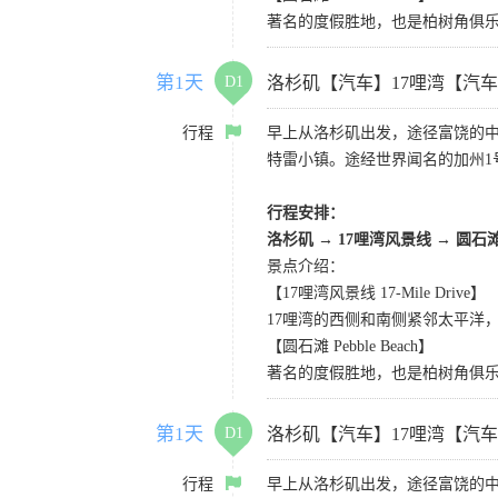
著名的度假胜地，也是柏树角俱
第1天
D1
洛杉矶【汽车】17哩湾【汽
行程
早上从洛杉矶出发，途径富饶的
特雷小镇。途经世界闻名的加州1
行程安排：
洛杉矶
→
17哩湾风景线
→
圆石
景点介绍：
【17哩湾风景线 17-Mile Drive】
17哩湾的西侧和南侧紧邻太平洋
【圆石滩 Pebble Beach】
著名的度假胜地，也是柏树角俱
第1天
D1
洛杉矶【汽车】17哩湾【汽
行程
早上从洛杉矶出发，途径富饶的