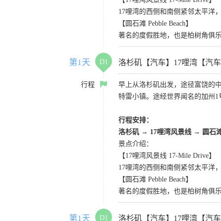
17哩湾的西侧和南侧紧邻太平洋
【圆石滩 Pebble Beach】
著名的度假胜地，也是柏树角俱
第1天
D1
洛杉矶【汽车】17哩湾【汽
行程
早上从洛杉矶出发，途径富饶的
特雷小镇。途经世界闻名的加州1
行程安排：
洛杉矶
→
17哩湾风景线
→
圆石
景点介绍：
【17哩湾风景线 17-Mile Drive】
17哩湾的西侧和南侧紧邻太平洋
【圆石滩 Pebble Beach】
著名的度假胜地，也是柏树角俱
第1天
D1
洛杉矶【汽车】17哩湾【汽