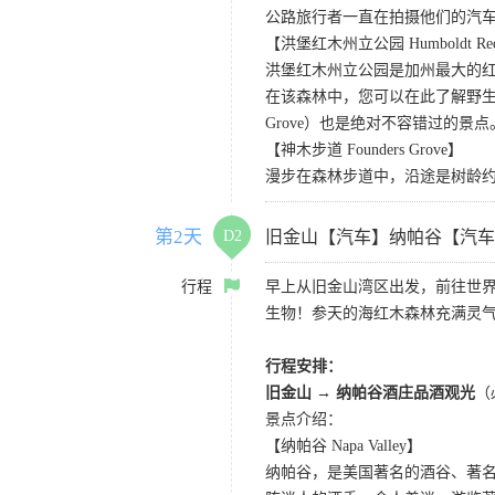
公路旅行者一直在拍摄他们的汽
【洪堡红木州立公园 Humboldt Redwo
洪堡红木州立公园是加州最大的红
在该森林中，您可以在此了解野生动
Grove）也是绝对不容错过的景点
【神木步道 Founders Grove】
漫步在森林步道中，沿途是树龄
第2天
D2
旧金山【汽车】纳帕谷【汽车
行程
早上从旧金山湾区出发，前往世
生物！参天的海红木森林充满灵
行程安排：
旧金山 → 纳帕谷酒庄品酒观光
（
景点介绍：
【纳帕谷 Napa Valley】
纳帕谷，是美国著名的酒谷、著