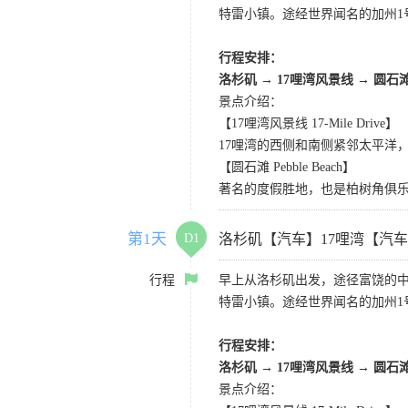
特雷小镇。途经世界闻名的加州1
行程安排：
洛杉矶
→
17哩湾风景线
→
圆石
景点介绍：
【17哩湾风景线 17-Mile Drive】
17哩湾的西侧和南侧紧邻太平洋
【圆石滩 Pebble Beach】
著名的度假胜地，也是柏树角俱
第1天
D1
洛杉矶【汽车】17哩湾【汽
行程
早上从洛杉矶出发，途径富饶的
特雷小镇。途经世界闻名的加州1
行程安排：
洛杉矶
→
17哩湾风景线
→
圆石
景点介绍：