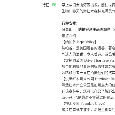
行程
早上从旧金山湾区出发，前往世
生物！参天的海红木森林充满灵
行程安排：
旧金山 → 纳帕谷酒庄品酒观光
（
景点介绍：
【纳帕谷 Napa Valley】
纳帕谷，是美国著名的酒谷、著
阵迷人的酒香，令人着迷。游览著名的Sutter Ho
【穿树洞公园 Drive-Thru Tree Pa
哪个加利福尼亚州的标志性建筑有
公路旅行者一直在拍摄他们的汽
【洪堡红木州立公园 Humboldt Redwo
洪堡红木州立公园是加州最大的红
在该森林中，您可以在此了解野生动
Grove）也是绝对不容错过的景点
【神木步道 Founders Grove】
漫步在森林步道中，沿途是树龄