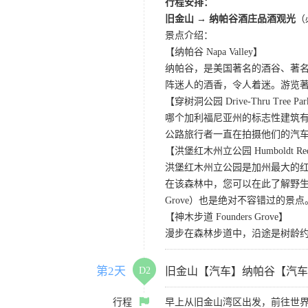
行程安排：
旧金山 → 纳帕谷酒庄品酒观光
（
景点介绍：
【纳帕谷 Napa Valley】
纳帕谷，是美国著名的酒谷、著
阵迷人的酒香，令人着迷。游览著名的Sutter Ho
【穿树洞公园 Drive-Thru Tree Pa
哪个加利福尼亚州的标志性建筑有
公路旅行者一直在拍摄他们的汽
【洪堡红木州立公园 Humboldt Redwo
洪堡红木州立公园是加州最大的红
在该森林中，您可以在此了解野生动
Grove）也是绝对不容错过的景点
【神木步道 Founders Grove】
漫步在森林步道中，沿途是树龄
第2天
D2
旧金山【汽车】纳帕谷【汽车
行程
早上从旧金山湾区出发，前往世