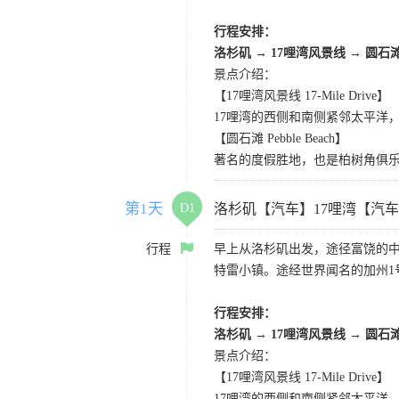
行程安排：
洛杉矶
→
17哩湾风景线
→
圆石
景点介绍：
【17哩湾风景线 17-Mile Drive】
17哩湾的西侧和南侧紧邻太平洋
【圆石滩 Pebble Beach】
著名的度假胜地，也是柏树角俱
第1天
D1
洛杉矶【汽车】17哩湾【汽
行程
早上从洛杉矶出发，途径富饶的
特雷小镇。途经世界闻名的加州1
行程安排：
洛杉矶
→
17哩湾风景线
→
圆石
景点介绍：
【17哩湾风景线 17-Mile Drive】
17哩湾的西侧和南侧紧邻太平洋