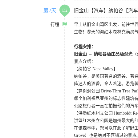
第2天
D2
旧金山【汽车】纳帕谷【汽车
行程
早上从旧金山湾区出发，前往世
生物！参天的海红木森林充满灵
行程安排：
旧金山 → 纳帕谷酒庄品酒观光
（
景点介绍：
【纳帕谷 Napa Valley】
纳帕谷，是美国著名的酒谷、著
阵迷人的酒香，令人着迷。游览著名的Sutter Ho
【穿树洞公园 Drive-Thru Tree Pa
哪个加利福尼亚州的标志性建筑有
公路旅行者一直在拍摄他们的汽
【洪堡红木州立公园 Humboldt Redwo
洪堡红木州立公园是加州最大的红
在该森林中，您可以在此了解野生动
Grove）也是绝对不容错过的景点