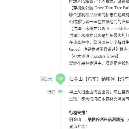
阵迷人的酒香，令人着迷。游览著名的Sutter Ho
【穿树洞公园 Drive-Thru Tree Pa
哪个加利福尼亚州的标志性建筑有
公路旅行者一直在拍摄他们的汽
【洪堡红木州立公园 Humboldt Redwo
洪堡红木州立公园是加州最大的红
在该森林中，您可以在此了解野生动
Grove）也是绝对不容错过的景点
【神木步道 Founders Grove】
漫步在森林步道中，沿途是树龄
第2天
D2
旧金山【汽车】纳帕谷【汽车
行程
早上从旧金山湾区出发，前往世
生物！参天的海红木森林充满灵
行程安排：
旧金山 → 纳帕谷酒庄品酒观光
（
景点介绍：