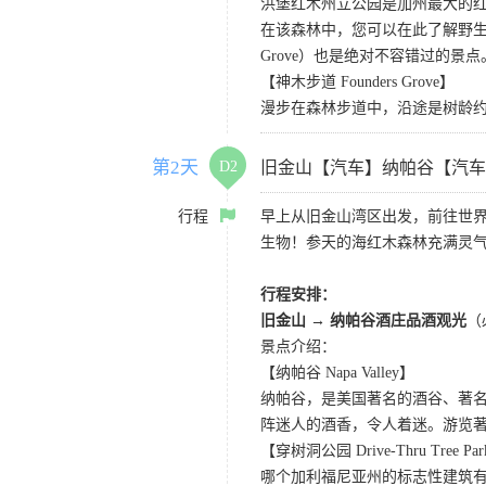
洪堡红木州立公园是加州最大的红
在该森林中，您可以在此了解野生动
Grove）也是绝对不容错过的景点
【神木步道 Founders Grove】
漫步在森林步道中，沿途是树龄
第2天
D2
旧金山【汽车】纳帕谷【汽车
行程
早上从旧金山湾区出发，前往世
生物！参天的海红木森林充满灵
行程安排：
旧金山 → 纳帕谷酒庄品酒观光
（
景点介绍：
【纳帕谷 Napa Valley】
纳帕谷，是美国著名的酒谷、著
阵迷人的酒香，令人着迷。游览著名的Sutter Ho
【穿树洞公园 Drive-Thru Tree Pa
哪个加利福尼亚州的标志性建筑有