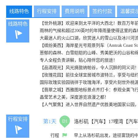
线路特色
行程安排
费用说明
签约付款
温馨提
【世外桃源】欢迎来到太平洋的大西北！数百万年前，太
线路特色
雨林的气候和超过200英吋的年降雨量使得这里的
大最迷人的火山口湖，欣赏迷人的雪山以及冰川河
【缤纷美西】海岸星光号观景列车（Amtrak Coa
葱郁的森林、白雪皑皑的山峰、秀美肥沃的山谷和
专人全程负责讲解，贴心陪伴您的旅途！
【品酒观光】风光旖旎纳帕谷，令人沉醉的同义词！开怀畅饮5种纳帕美酒：Rese
【玫瑰花园】前往全球宜居城市波特兰，享受与纽
国际玫瑰实验园徜徉于玫瑰海洋，享受片刻世外桃
【翡翠之城】西雅图地标景点齐打卡：参观全美飞
晶莹艺术之美，深度游览浪漫之都！
【人气聚焦】进入世界自然遗产优胜美地国家公园
行程安排
第1天
D1
洛杉矶【汽车】17哩湾【汽
行程
早上从洛杉矶出发，途径富饶的