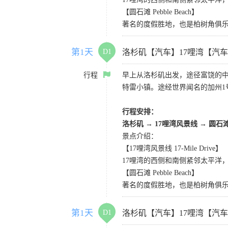
【圆石滩 Pebble Beach】
著名的度假胜地，也是柏树角俱
第1天
D1
洛杉矶【汽车】17哩湾【汽
行程
早上从洛杉矶出发，途径富饶的
特雷小镇。途经世界闻名的加州1
行程安排：
洛杉矶
→
17哩湾风景线
→
圆石
景点介绍：
【17哩湾风景线 17-Mile Drive】
17哩湾的西侧和南侧紧邻太平洋
【圆石滩 Pebble Beach】
著名的度假胜地，也是柏树角俱
第1天
D1
洛杉矶【汽车】17哩湾【汽