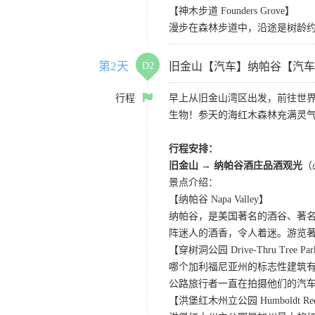
【神木步道 Founders Grove】
漫步在森林步道中，沿途是树龄
第2天
D2
旧金山【汽车】纳帕谷【汽车
行程
早上从旧金山湾区出发，前往世
生物！参天的海红木森林充满灵
行程安排：
旧金山 → 纳帕谷酒庄品酒观光
（
景点介绍：
【纳帕谷 Napa Valley】
纳帕谷，是美国著名的酒谷、著
阵迷人的酒香，令人着迷。游览著名的Sutter Ho
【穿树洞公园 Drive-Thru Tree Pa
哪个加利福尼亚州的标志性建筑有
公路旅行者一直在拍摄他们的汽
【洪堡红木州立公园 Humboldt Redwo