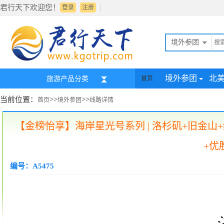
君行天下欢迎您！
|
登录
注册
境外参团
境外参团
北
旅游产品分类
首页
当前位置：
>>
>>
首页
境外参团
线路详情
【金榜怡享】海岸星光号系列 | 洛杉矶+旧金
+优
编号：A5475