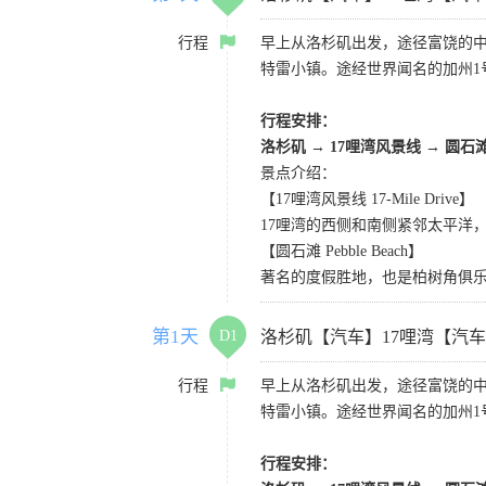
行程
早上从洛杉矶出发，途径富饶的
特雷小镇。途经世界闻名的加州1
行程安排：
洛杉矶
→
17哩湾风景线
→
圆石
景点介绍：
【17哩湾风景线 17-Mile Drive】
17哩湾的西侧和南侧紧邻太平洋
【圆石滩 Pebble Beach】
著名的度假胜地，也是柏树角俱
第1天
D1
洛杉矶【汽车】17哩湾【汽
行程
早上从洛杉矶出发，途径富饶的
特雷小镇。途经世界闻名的加州1
行程安排：