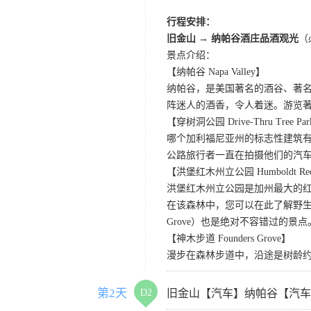
行程安排：
旧金山 → 纳帕谷酒庄品酒观光
（
景点介绍：
【纳帕谷 Napa Valley】
纳帕谷，是美国著名的酒谷、著
阵迷人的酒香，令人着迷。游览著名的Sutter Ho
【穿树洞公园 Drive-Thru Tree Pa
哪个加利福尼亚州的标志性建筑有
公路旅行者一直在拍摄他们的汽
【洪堡红木州立公园 Humboldt Redwo
洪堡红木州立公园是加州最大的红
在该森林中，您可以在此了解野生动
Grove）也是绝对不容错过的景点
【神木步道 Founders Grove】
漫步在森林步道中，沿途是树龄
第2天
D2
旧金山【汽车】纳帕谷【汽车