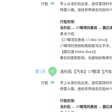
行程
早上从洛杉矶出发，途径富饶的
特雷小镇。途经世界闻名的加州1
行程安排：
洛杉矶
→
17哩湾风景线
→
圆石
景点介绍：
【17哩湾风景线 17-Mile Drive】
17哩湾的西侧和南侧紧邻太平洋
【圆石滩 Pebble Beach】
著名的度假胜地，也是柏树角俱
第1天
D1
洛杉矶【汽车】17哩湾【汽
行程
早上从洛杉矶出发，途径富饶的
特雷小镇。途经世界闻名的加州1
行程安排：
洛杉矶
→
17哩湾风景线
→
圆石