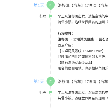
第1天
D1
洛杉矶【汽车】17哩湾【汽
行程
早上从洛杉矶出发，途径富饶的
特雷小镇。途经世界闻名的加州1
行程安排：
洛杉矶
→
17哩湾风景线
→
圆石
景点介绍：
【17哩湾风景线 17-Mile Drive】
17哩湾的西侧和南侧紧邻太平洋
【圆石滩 Pebble Beach】
著名的度假胜地，也是柏树角俱
第1天
D1
洛杉矶【汽车】17哩湾【汽
行程
早上从洛杉矶出发，途径富饶的
特雷小镇。途经世界闻名的加州1