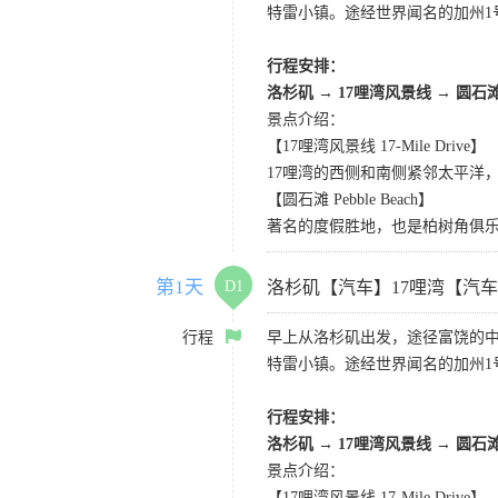
特雷小镇。途经世界闻名的加州1
行程安排：
洛杉矶
→
17哩湾风景线
→
圆石
景点介绍：
【17哩湾风景线 17-Mile Drive】
17哩湾的西侧和南侧紧邻太平洋
【圆石滩 Pebble Beach】
著名的度假胜地，也是柏树角俱
第1天
D1
洛杉矶【汽车】17哩湾【汽
行程
早上从洛杉矶出发，途径富饶的
特雷小镇。途经世界闻名的加州1
行程安排：
洛杉矶
→
17哩湾风景线
→
圆石
景点介绍：
【17哩湾风景线 17-Mile Drive】