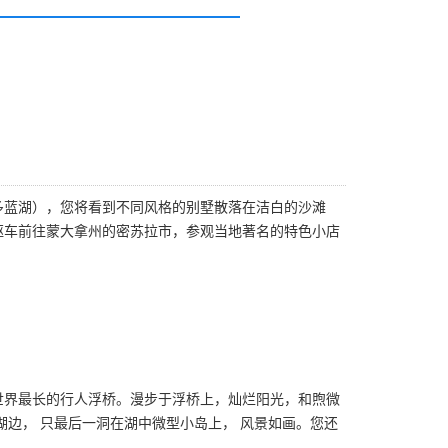
多蓝湖），您将看到不同风格的别墅散落在洁白的沙滩
驱车前往蒙大拿州的密苏拉市，参观当地著名的特色小店
称世界最长的行人浮桥。漫步于浮桥上，灿烂阳光，和煦微
边， 只最后一洞在湖中微型小岛上， 风景如画。您还