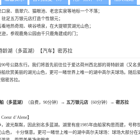
龙口泉、翡翠穴、猫眼池、老忠实泉等地标一个不落；
，驻足五万银元店打造个性银元；
石看地热奇观、峡谷喷泉，在大提顿赏湖光山色；
克逊，参观鹿角公园由千只鹿角建成的门；
特龄湖（多蓝湖）【汽车】密苏拉
沿90号公路东行。我们将首先前往位于爱达荷州西北部的哥特龄湖（又名
游船欣赏美丽的湖光山色，更可一睹世界上唯一的湖中高尔夫球场。随后
夜宿密苏拉。
游船（多蓝湖）
（自费，90分钟）
→ 五万银元店
（60分钟）→
密苏拉
ur d’Alene】
，波光粼粼，因此别名多蓝湖。湖里有座1985年由船家构思而建，号
山色， 十分惬意。更可一睹世上唯一的湖中高尔夫球场：球场大部分在湖
船游览，周围美景净收眼底。