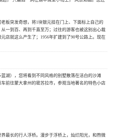
当初老板突发奇想，将1块银元挂在门上、下面标上自己的
，从一到百、再到千直至万；过往的游客也被这别出心裁
店就这么产生了；1956年扩建到了90号公路上。现在
多蓝湖），您将看到不同风格的别墅散落在洁白的沙滩
驱车前往蒙大拿州的密苏拉市，参观当地著名的特色小店
称世界最长的行人浮桥。漫步于浮桥上，灿烂阳光，和煦微