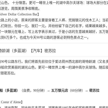
山色， 十分惬意。更可一睹世上唯一的湖中高尔夫球场：球场大部分在湖
船游览，周围美景净收眼底。
r Dollar Collection Bar】
0号公路上的小店，原来的顾客主要是穿着工人裤、兜揣银元的伐木工人；
人们效彷，你挂一元、我钉一元，并纷纷留下自己的名字，结果越来越多
一块银元在墻上、写上名字表示来过，于是小店的生意越来越好，五万银元
到6万多个。也成为今天90号公路的游客必到特色景点之一。
特龄湖（多蓝湖）【汽车】密苏拉
沿90号公路东行。我们将首先前往位于爱达荷州西北部的哥特龄湖（又名
游船欣赏美丽的湖光山色，更可一睹世界上唯一的湖中高尔夫球场。随后
夜宿密苏拉。
游船（多蓝湖）
（自费，90分钟）
→ 五万银元店
（60分钟）→
密苏拉
ur d’Alene】
，波光粼粼，因此别名多蓝湖。湖里有座1985年由船家构思而建，号