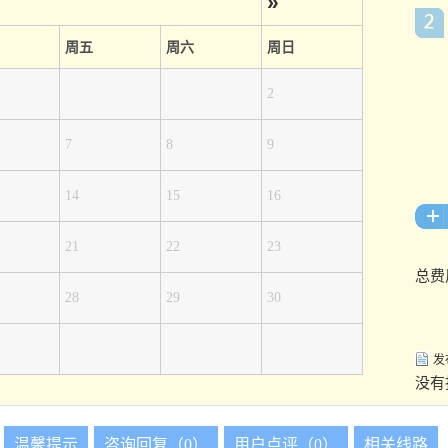
»
周五
周六
周日
2
7
8
9
14
15
16
21
22
23
总费
28
29
30
发
没有
温馨提示
咨询回复（0）
用户点评（0）
相关线路