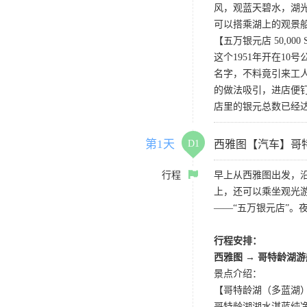
风，观蓝天碧水，湖光
可以搭乘湖上的观景
【五万银元店 50,000 Silve
这个1951年开在1
名字，不料竟引来工
的做法吸引，进店便钉
店里的银元总数已经达
第1天
D1
西雅图【汽车】哥
行程
早上从西雅图出发，
上，还可以乘坐观光
——“五万银元店”。
行程安排：
西雅图 → 哥特龄湖
景点介绍：
【哥特龄湖（多蓝湖）Coe
哥特龄湖湖水湛蓝纯净