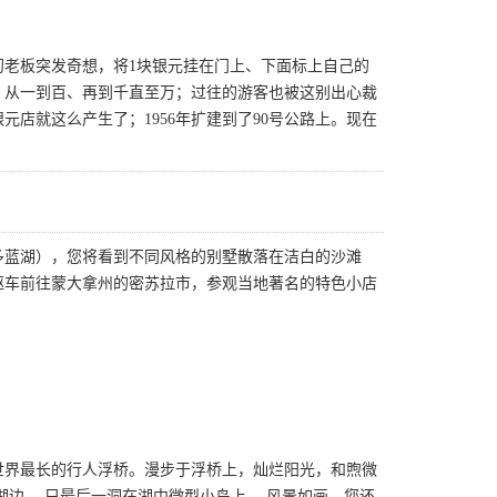
当初老板突发奇想，将1块银元挂在门上、下面标上自己的
，从一到百、再到千直至万；过往的游客也被这别出心裁
店就这么产生了；1956年扩建到了90号公路上。现在
多蓝湖），您将看到不同风格的别墅散落在洁白的沙滩
驱车前往蒙大拿州的密苏拉市，参观当地著名的特色小店
称世界最长的行人浮桥。漫步于浮桥上，灿烂阳光，和煦微
边， 只最后一洞在湖中微型小岛上， 风景如画。您还