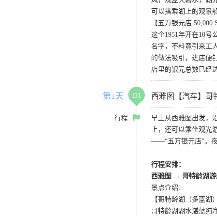
可以搭乘湖上的观景
【五万银元店 50,000 Silve
这个1951年开在1
名字，不料竟引来工
的做法吸引，进店便钉
店里的银元总数已经达
第1天
D1
西雅图【汽车】哥
行程
早上从西雅图出发，
上，还可以乘坐观光
——“五万银元店”。
行程安排：
西雅图 → 哥特龄湖
景点介绍：
【哥特龄湖（多蓝湖）Coe
哥特龄湖湖水湛蓝纯净