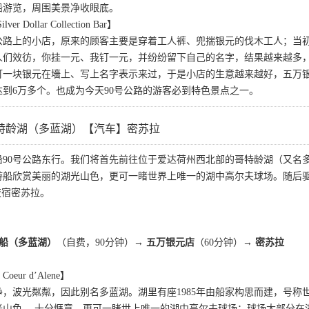
船游览，周围美景净收眼底。
r Dollar Collection Bar】
0号公路上的小店，原来的顾客主要是穿着工人裤、兜揣银元的伐木工人；
人们效彷，你挂一元、我钉一元，并纷纷留下自己的名字，结果越来越多
一块银元在墻上、写上名字表示来过，于是小店的生意越来越好，五万银元
到6万多个。也成为今天90号公路的游客必到特色景点之一。
特龄湖（多蓝湖）【汽车】密苏拉
沿90号公路东行。我们将首先前往位于爱达荷州西北部的哥特龄湖（又名
游船欣赏美丽的湖光山色，更可一睹世界上唯一的湖中高尔夫球场。随后
夜宿密苏拉。
游船（多蓝湖）
（自费，90分钟）
→ 五万银元店
（60分钟）→
密苏拉
ur d’Alene】
，波光粼粼，因此别名多蓝湖。湖里有座1985年由船家构思而建，号
山色， 十分惬意。更可一睹世上唯一的湖中高尔夫球场：球场大部分在湖