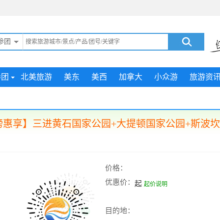
参团
参团
北美旅游
美东
美西
加拿大
小众游
旅游资
榜惠享】三进黄石国家公园+大提顿国家公园+斯波坎 
价格：
优惠价：
起
起价说明
目的地：