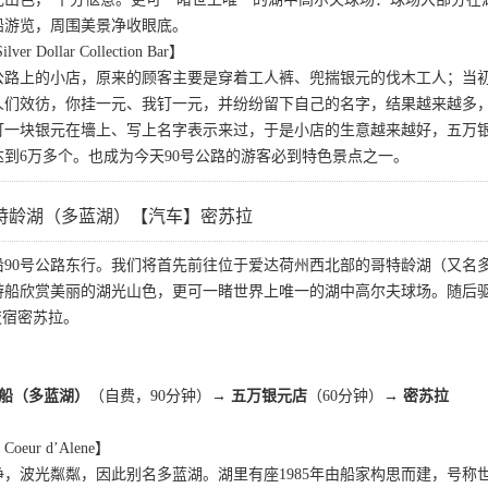
船游览，周围美景净收眼底。
r Dollar Collection Bar】
0号公路上的小店，原来的顾客主要是穿着工人裤、兜揣银元的伐木工人；
人们效彷，你挂一元、我钉一元，并纷纷留下自己的名字，结果越来越多
一块银元在墻上、写上名字表示来过，于是小店的生意越来越好，五万银元
到6万多个。也成为今天90号公路的游客必到特色景点之一。
特龄湖（多蓝湖）【汽车】密苏拉
沿90号公路东行。我们将首先前往位于爱达荷州西北部的哥特龄湖（又名
游船欣赏美丽的湖光山色，更可一睹世界上唯一的湖中高尔夫球场。随后
夜宿密苏拉。
游船（多蓝湖）
（自费，90分钟）
→ 五万银元店
（60分钟）→
密苏拉
ur d’Alene】
，波光粼粼，因此别名多蓝湖。湖里有座1985年由船家构思而建，号