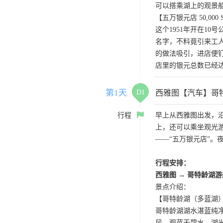
可以搭乘湖上的观景
【五万银元店 50,000 Silve
这个1951年开在1
名字，不料竟引来工
的做法吸引，进店便钉
店里的银元总数已经达
第1天
D1
西雅图【汽车】哥
行程
早上从西雅图出发，
上，还可以乘坐观光
——“五万银元店”。
行程安排：
西雅图 → 哥特龄湖
景点介绍：
【哥特龄湖（多蓝湖）Coe
哥特龄湖湖水湛蓝纯净
风，观蓝天碧水，湖光