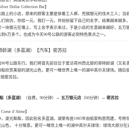
r Dollar Collection Bar】
0号公路上的小店，原来的顾客主要是穿着工人裤、兜揣银元的伐木工人；
人们效彷，你挂一元、我钉一元，并纷纷留下自己的名字，结果越来越多
一块银元在墻上、写上名字表示来过，于是小店的生意越来越好，五万银元
到6万多个。也成为今天90号公路的游客必到特色景点之一。
特龄湖（多蓝湖）【汽车】密苏拉
沿90号公路东行。我们将首先前往位于爱达荷州西北部的哥特龄湖（又名
游船欣赏美丽的湖光山色，更可一睹世界上唯一的湖中高尔夫球场。随后
夜宿密苏拉。
游船（多蓝湖）
（自费，90分钟）
→ 五万银元店
（60分钟）→
密苏拉
ur d’Alene】
，波光粼粼，因此别名多蓝湖。湖里有座1985年由船家构思而建，号
山色， 十分惬意。更可一睹世上唯一的湖中高尔夫球场：球场大部分在湖