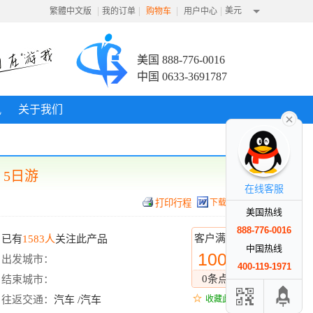
|
|
|
|
美元
繁體中文版
我的订单
购物车
用户中心
美国 888-776-0016
中国 0633-3691787
讯
关于我们
5日游
在线客服
下载行程
美国热线
888-776-0016
客户满意度
已有
1583人
关注此产品
中国热线
100%
出发城市：
400-119-1971
0条点评
结束城市：
往返交通：
汽车 /汽车
收藏此线路