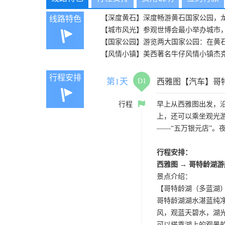
【深度黄石】深度畅游黄石国家公园，
线路特色
【城市风光】参观世博会最小举办城市
【国家公园】游览两大国家公园：在黄
【风情小镇】美西著名牛仔风情小镇杰
行程安排
第1天
D1
西雅图【汽车】哥
行程
早上从西雅图出发，
上，还可以乘坐观光
——“五万银元店”。
行程安排：
西雅图 → 哥特龄湖
景点介绍：
【哥特龄湖（多蓝湖）Coe
哥特龄湖湖水湛蓝纯净
风，观蓝天碧水，湖光
可以搭乘湖上的观景