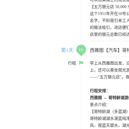
【五万银元店 50,000 Silve
这个1951年开在1
名字，不料竟引来工
的做法吸引，进店便钉
店里的银元总数已经达
第1天
D1
西雅图【汽车】哥
行程
早上从西雅图出发，
上，还可以乘坐观光
——“五万银元店”。
行程安排：
西雅图 → 哥特龄湖
景点介绍：
【哥特龄湖（多蓝湖）Coe
哥特龄湖湖水湛蓝纯净
风，观蓝天碧水，湖光