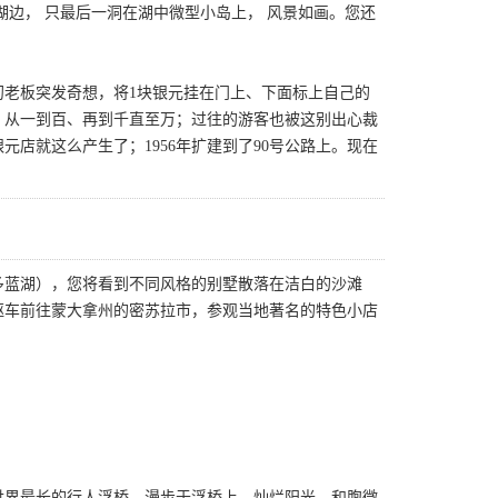
边， 只最后一洞在湖中微型小岛上， 风景如画。您还
当初老板突发奇想，将1块银元挂在门上、下面标上自己的
，从一到百、再到千直至万；过往的游客也被这别出心裁
店就这么产生了；1956年扩建到了90号公路上。现在
多蓝湖），您将看到不同风格的别墅散落在洁白的沙滩
驱车前往蒙大拿州的密苏拉市，参观当地著名的特色小店
称世界最长的行人浮桥。漫步于浮桥上，灿烂阳光，和煦微