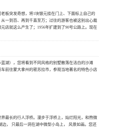
当初老板突发奇想，将1块银元挂在门上、下面标上自己的
，从一到百、再到千直至万；过往的游客也被这别出心裁
店就这么产生了；1956年扩建到了90号公路上。现在
多蓝湖），您将看到不同风格的别墅散落在洁白的沙滩
驱车前往蒙大拿州的密苏拉市，参观当地著名的特色小店
称世界最长的行人浮桥。漫步于浮桥上，灿烂阳光，和煦微
边， 只最后一洞在湖中微型小岛上， 风景如画。您还