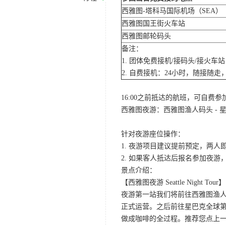
西雅图-塔科马国际机场（SEA）
西雅图国王街火车站
西雅图邮轮码头
备注：
1. 团体免费接机/接码头/接火
2. 自费接机：24小时，随接随走，
16:00之前抵达的航班，可自费
西雅图夜游：西雅图渔人码头 - 星
针对夜游座位操作：
1. 夜游项目建议提前预定，两人
2. 如果客人抵达后报名参加夜
景点介绍：
【西雅图夜游 Seattle Night Tour】
夜游第一站我们将前往西雅图渔人码
正式运营。之后前往星巴克全球第
做成咖啡的全过程。推荐您点上