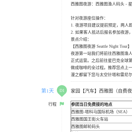
西雅图夜游：西雅图渔人码头 - 星
针对夜游座位操作：
1. 夜游项目建议提前预定，两人
2. 如果客人抵达后报名参加夜
景点介绍：
【西雅图夜游 Seattle Night Tour】
夜游第一站我们将前往西雅图渔人码
正式运营。之后前往星巴克全球第
做成咖啡的全过程。推荐您点上
漫之都留下您与太空针塔和雷尼
第1天
D1
家园【汽车】西雅图（自费夜
行程
参团当日免费接的地点
西雅图-塔科马国际机场（SEA）
西雅图国王街火车站
西雅图邮轮码头