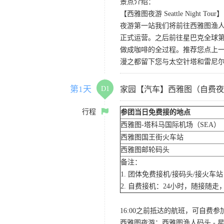
景点介绍：
【西雅图夜游 Seattle Night Tour】
夜游第一站我们将前往西雅图渔人码
正式运营。之后前往星巴克全球第
做成咖啡的全过程。推荐您点上
漫之都留下您与太空针塔和雷尼
第1天
D1
家园【汽车】西雅图（自费夜
行程
参团当日免费接的地点
西雅图-塔科马国际机场（SEA）
西雅图国王街火车站
西雅图邮轮码头
备注：
1. 团体免费接机/接码头/接火
2. 自费接机：24小时，随接随走，
16:00之前抵达的航班，可自费
西雅图夜游：西雅图渔人码头 - 星