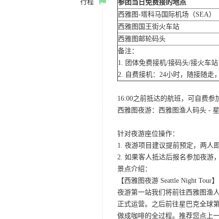
行程
参团当日免费接的地点
西雅图-塔科马国际机场（SEA）
西雅图国王街火车站
西雅图邮轮码头
备注：
1. 团体免费接机/接码头/接火
2. 自费接机：24小时，随接随走，
16:00之前抵达的航班，可自费
西雅图夜游：西雅图渔人码头 - 星
针对夜游座位操作：
1. 夜游项目建议提前预定，两人
2. 如果客人抵达后报名参加夜
景点介绍：
【西雅图夜游 Seattle Night Tour】
夜游第一站我们将前往西雅图渔人码
正式运营。之后前往星巴克全球第
做成咖啡的全过程。推荐您点上