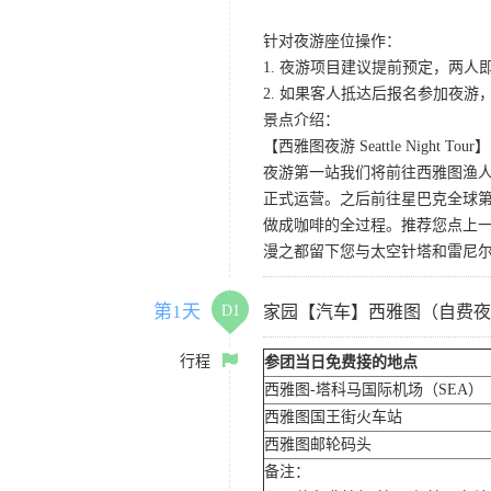
针对夜游座位操作：
1. 夜游项目建议提前预定，两人
2. 如果客人抵达后报名参加夜
景点介绍：
【西雅图夜游 Seattle Night Tour】
夜游第一站我们将前往西雅图渔人码
正式运营。之后前往星巴克全球第
做成咖啡的全过程。推荐您点上
漫之都留下您与太空针塔和雷尼
第1天
D1
家园【汽车】西雅图（自费夜
行程
参团当日免费接的地点
西雅图-塔科马国际机场（SEA）
西雅图国王街火车站
西雅图邮轮码头
备注：