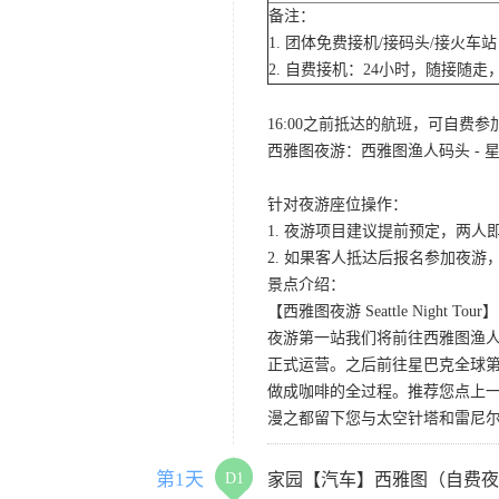
备注：
1. 团体免费接机/接码头/接火
2. 自费接机：24小时，随接随走，
16:00之前抵达的航班，可自费
西雅图夜游：西雅图渔人码头 - 星
针对夜游座位操作：
1. 夜游项目建议提前预定，两人
2. 如果客人抵达后报名参加夜
景点介绍：
【西雅图夜游 Seattle Night Tour】
夜游第一站我们将前往西雅图渔人码
正式运营。之后前往星巴克全球第
做成咖啡的全过程。推荐您点上
漫之都留下您与太空针塔和雷尼
第1天
D1
家园【汽车】西雅图（自费夜