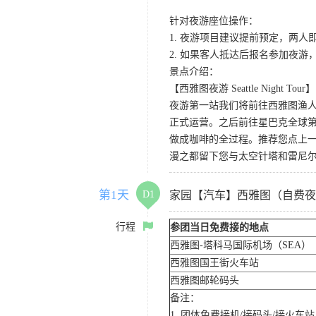
针对夜游座位操作：
1. 夜游项目建议提前预定，两人
2. 如果客人抵达后报名参加夜
景点介绍：
【西雅图夜游 Seattle Night Tour】
夜游第一站我们将前往西雅图渔人码
正式运营。之后前往星巴克全球第
做成咖啡的全过程。推荐您点上
漫之都留下您与太空针塔和雷尼
第1天
D1
家园【汽车】西雅图（自费夜
行程
参团当日免费接的地点
西雅图-塔科马国际机场（SEA）
西雅图国王街火车站
西雅图邮轮码头
备注：
1. 团体免费接机/接码头/接火