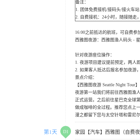
备注：
1. 团体免费接机/接码头/接火
2. 自费接机：24小时，随接随走，
16:00之前抵达的航班，可自费
西雅图夜游：西雅图渔人码头 - 星
针对夜游座位操作：
1. 夜游项目建议提前预定，两人
2. 如果客人抵达后报名参加夜
景点介绍：
【西雅图夜游 Seattle Night Tour】
夜游第一站我们将前往西雅图渔人码
正式运营。之后前往星巴克全球第
做成咖啡的全过程。推荐您点上
漫之都留下您与太空针塔和雷尼
第1天
D1
家园【汽车】西雅图（自费夜