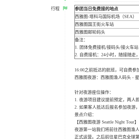
行程
参团当日免费接的地点
西雅图-塔科马国际机场（SEA）
西雅图国王街火车站
西雅图邮轮码头
备注：
1. 团体免费接机/接码头/接火
2. 自费接机：24小时，随接随走，
16:00之前抵达的航班，可自费
西雅图夜游：西雅图渔人码头 - 星
针对夜游座位操作：
1. 夜游项目建议提前预定，两人
2. 如果客人抵达后报名参加夜
景点介绍：
【西雅图夜游 Seattle Night Tour】
夜游第一站我们将前往西雅图渔人码
正式运营。之后前往星巴克全球第