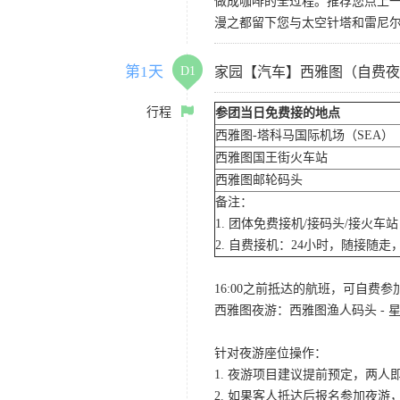
做成咖啡的全过程。推荐您点上
漫之都留下您与太空针塔和雷尼
第1天
D1
家园【汽车】西雅图（自费夜
行程
参团当日免费接的地点
西雅图-塔科马国际机场（SEA）
西雅图国王街火车站
西雅图邮轮码头
备注：
1. 团体免费接机/接码头/接火
2. 自费接机：24小时，随接随走，
16:00之前抵达的航班，可自费
西雅图夜游：西雅图渔人码头 - 星
针对夜游座位操作：
1. 夜游项目建议提前预定，两人
2. 如果客人抵达后报名参加夜