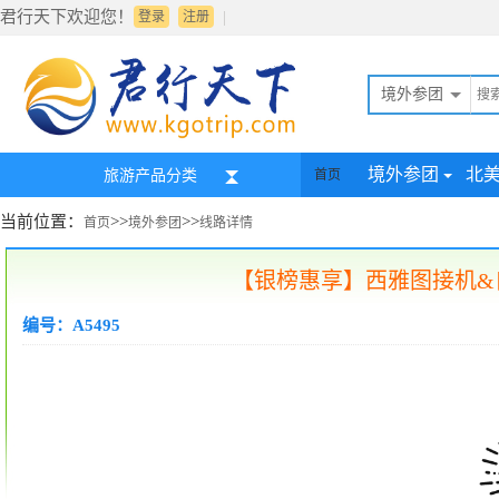
君行天下欢迎您！
|
登录
注册
境外参团
境外参团
北
旅游产品分类
首页
当前位置：
>>
>>
首页
境外参团
线路详情
【银榜惠享】西雅图接机&
编号：A5495