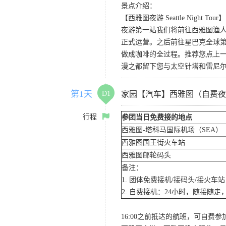
景点介绍：
【西雅图夜游 Seattle Night Tour】
夜游第一站我们将前往西雅图渔人码
正式运营。之后前往星巴克全球第
做成咖啡的全过程。推荐您点上
漫之都留下您与太空针塔和雷尼
第1天
D1
家园【汽车】西雅图（自费夜
行程
参团当日免费接的地点
西雅图-塔科马国际机场（SEA）
西雅图国王街火车站
西雅图邮轮码头
备注：
1. 团体免费接机/接码头/接火
2. 自费接机：24小时，随接随走，
16:00之前抵达的航班，可自费