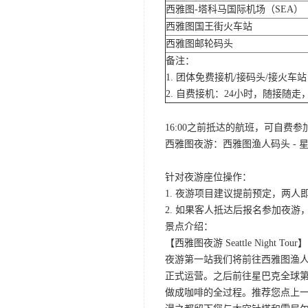
西雅图-塔科马国际机场（SEA）
西雅图国王街火车站
西雅图邮轮码头
备注：
1. 团体免费接机/接码头/接火
2. 自费接机：24小时，随接随走，
16:00之前抵达的航班，可自费
西雅图夜游：西雅图渔人码头 - 星
针对夜游座位操作：
1. 夜游项目建议提前预定，两人
2. 如果客人抵达后报名参加夜
景点介绍：
【西雅图夜游 Seattle Night Tour】
夜游第一站我们将前往西雅图渔人码
正式运营。之后前往星巴克全球第
做成咖啡的全过程。推荐您点上