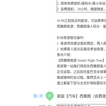
1. 团体免费接机/接码头/接火
2. 自费接机：24小时，随接随走，
16:00之前抵达的航班，可自费
西雅图夜游：西雅图渔人码头 - 星
针对夜游座位操作：
1. 夜游项目建议提前预定，两人
2. 如果客人抵达后报名参加夜
景点介绍：
【西雅图夜游 Seattle Night Tour】
夜游第一站我们将前往西雅图渔人码
正式运营。之后前往星巴克全球第
做成咖啡的全过程。推荐您点上
漫之都留下您与太空针塔和雷尼
第1天
D1
家园【汽车】西雅图（自费夜