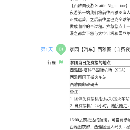
【西雅图夜游 Seattle Night Tour】
夜游第一站我们将前往西雅图渔人码
正式运营。之后前往星巴克全球第
做成咖啡的全过程。推荐您点上
漫之都留下您与太空针塔和雷尼
第1天
D1
家园【汽车】西雅图（自费夜
行程
参团当日免费接的地点
西雅图-塔科马国际机场（SEA）
西雅图国王街火车站
西雅图邮轮码头
备注：
1. 团体免费接机/接码头/接火
2. 自费接机：24小时，随接随走，
16:00之前抵达的航班，可自费
西雅图夜游：西雅图渔人码头 - 星