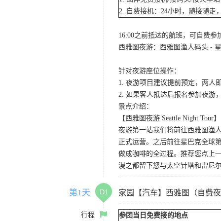
2. 自费接机：24小时，随接随走，
16:00之前抵达的航班，可自费
西雅图夜游：西雅图渔人码头 - 星
针对夜游座位操作：
1. 夜游项目建议提前预定，两人
2. 如果客人抵达后报名参加夜
景点介绍：
【西雅图夜游 Seattle Night Tour】
夜游第一站我们将前往西雅图渔人码
正式运营。之后前往星巴克全球第
做成咖啡的全过程。推荐您点上
漫之都留下您与太空针塔和雷尼
第1天
D1
家园【汽车】西雅图（自费夜
行程
参团当日免费接的地点