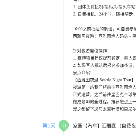
1. 团体免费接机/接码头/接火
2. 自费接机：24小时，随接随走，
16:00之前抵达的航班，可自费
西雅图夜游：西雅图渔人码头 - 星
针对夜游座位操作：
1. 夜游项目建议提前预定，两人
2. 如果客人抵达后报名参加夜
景点介绍：
【西雅图夜游 Seattle Night Tour】
夜游第一站我们将前往西雅图渔人码
正式运营。之后前往星巴克全球第
做成咖啡的全过程。推荐您点上
漫之都留下您与太空针塔和雷尼
第1天
D1
家园【汽车】西雅图（自费夜