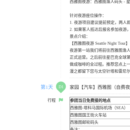
西雅图夜游：西雅图渔人码头 - 星
针对夜游座位操作：
1. 夜游项目建议提前预定，两人
2. 如果客人抵达后报名参加夜
景点介绍：
【西雅图夜游 Seattle Night Tour】
夜游第一站我们将前往西雅图渔人码
正式运营。之后前往星巴克全球第
做成咖啡的全过程。推荐您点上
漫之都留下您与太空针塔和雷尼
第1天
D1
家园【汽车】西雅图（自费夜
行程
参团当日免费接的地点
西雅图-塔科马国际机场（SEA）
西雅图国王街火车站
西雅图邮轮码头
备注：