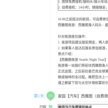
1. 团体免费接机/接码头/接火
2. 自费接机：24小时，随接随走，
16:00之前抵达的航班，可自费
西雅图夜游：西雅图渔人码头 - 星
针对夜游座位操作：
1. 夜游项目建议提前预定，两人
2. 如果客人抵达后报名参加夜
景点介绍：
【西雅图夜游 Seattle Night Tour】
夜游第一站我们将前往西雅图渔人码
正式运营。之后前往星巴克全球第
做成咖啡的全过程。推荐您点上
漫之都留下您与太空针塔和雷尼
第1天
D1
家园【汽车】西雅图（自费夜
行程
参团当日免费接的地点