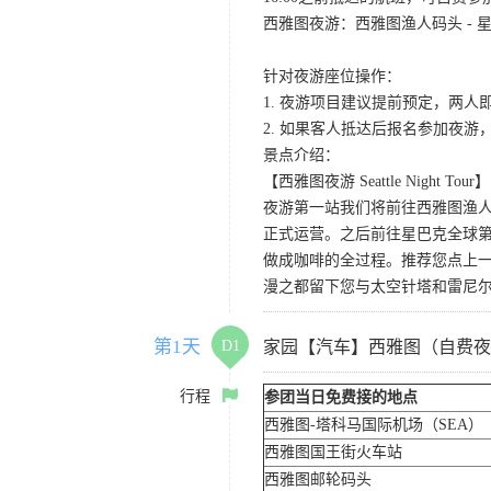
西雅图夜游：西雅图渔人码头 - 星
针对夜游座位操作：
1. 夜游项目建议提前预定，两人
2. 如果客人抵达后报名参加夜
景点介绍：
【西雅图夜游 Seattle Night Tour】
夜游第一站我们将前往西雅图渔人码
正式运营。之后前往星巴克全球第
做成咖啡的全过程。推荐您点上
漫之都留下您与太空针塔和雷尼
第1天
D1
家园【汽车】西雅图（自费夜
行程
参团当日免费接的地点
西雅图-塔科马国际机场（SEA）
西雅图国王街火车站
西雅图邮轮码头