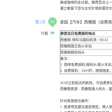
做成咖啡的全过程。推荐您点上
漫之都留下您与太空针塔和雷尼
第1天
D1
家园【汽车】西雅图（自费夜
行程
参团当日免费接的地点
西雅图-塔科马国际机场（SEA）
西雅图国王街火车站
西雅图邮轮码头
备注：
1. 团体免费接机/接码头/接火
2. 自费接机：24小时，随接随走，
16:00之前抵达的航班，可自费
西雅图夜游：西雅图渔人码头 - 星
针对夜游座位操作：
1. 夜游项目建议提前预定，两人