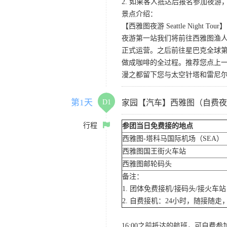
2. 如果客人抵达后报名参加夜
景点介绍：
【西雅图夜游 Seattle Night Tour】
夜游第一站我们将前往西雅图渔人码
正式运营。之后前往星巴克全球第
做成咖啡的全过程。推荐您点上
漫之都留下您与太空针塔和雷尼
第1天
D1
家园【汽车】西雅图（自费夜
行程
参团当日免费接的地点
西雅图-塔科马国际机场（SEA）
西雅图国王街火车站
西雅图邮轮码头
备注：
1. 团体免费接机/接码头/接火
2. 自费接机：24小时，随接随走，
16:00之前抵达的航班，可自费