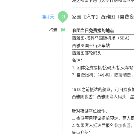
漫之都留下您与太空针塔和雷尼
第1天
D1
家园【汽车】西雅图（自费夜
行程
参团当日免费接的地点
西雅图-塔科马国际机场（SEA）
西雅图国王街火车站
西雅图邮轮码头
备注：
1. 团体免费接机/接码头/接火
2. 自费接机：24小时，随接随走，
16:00之前抵达的航班，可自费
西雅图夜游：西雅图渔人码头 - 星
针对夜游座位操作：
1. 夜游项目建议提前预定，两人
2. 如果客人抵达后报名参加夜
景点介绍：