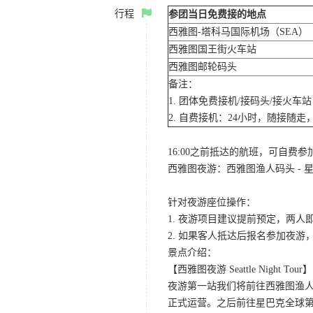
行程
参团当日免费接的地点
西雅图-塔科马国际机场（SEA）
西雅图国王街火车站
西雅图邮轮码头
备注：
1. 团体免费接机/接码头/接火
2. 自费接机：24小时，随接随走，
16:00之前抵达的航班，可自费
西雅图夜游：西雅图渔人码头 - 星
针对夜游座位操作：
1. 夜游项目建议提前预定，两人
2. 如果客人抵达后报名参加夜
景点介绍：
【西雅图夜游 Seattle Night Tour】
夜游第一站我们将前往西雅图渔人码
正式运营。之后前往星巴克全球第