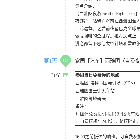
景点介绍：
【西雅图夜游 Seattle Night Tour】
夜游第一站我们将前往西雅图渔人码
正式运营。之后前往星巴克全球第
做成咖啡的全过程。推荐您点上
漫之都留下您与太空针塔和雷尼
第1天
D1
家园【汽车】西雅图（自费夜
行程
参团当日免费接的地点
西雅图-塔科马国际机场（SEA）
西雅图国王街火车站
西雅图邮轮码头
备注：
1. 团体免费接机/接码头/接火
2. 自费接机：24小时，随接随走，
16:00之前抵达的航班，可自费