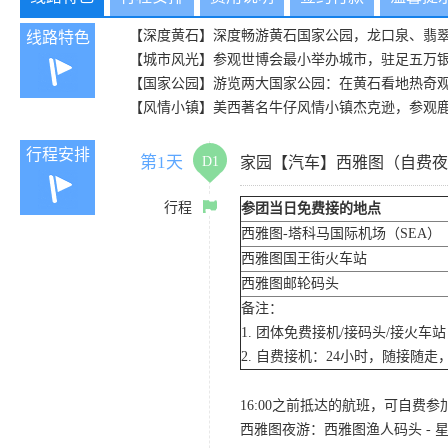
【深度黄石】深度畅游黄石国家公园，龙口泉、翡
线路特色
【城市风光】参观世博会最小举办城市，驻足五万
【国家公园】游览两大国家公园：在黄石看地热奇
【风情小镇】美西著名牛仔风情小镇杰克逊，参观
行程安排
第1天
D1
家园【汽车】西雅图（自费夜
行程
参团当日免费接的地点
西雅图-塔科马国际机场（SEA）
西雅图国王街火车站
西雅图邮轮码头
备注：
1. 团体免费接机/接码头/接火
2. 自费接机：24小时，随接随走，
16:00之前抵达的航班，可自费
西雅图夜游：西雅图渔人码头 - 星