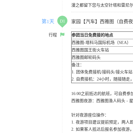
漫之都留下您与太空针塔和雷尼
第1天
D1
家园【汽车】西雅图（自费夜
行程
参团当日免费接的地点
西雅图-塔科马国际机场（SEA）
西雅图国王街火车站
西雅图邮轮码头
备注：
1. 团体免费接机/接码头/接火
2. 自费接机：24小时，随接随走，
16:00之前抵达的航班，可自费
西雅图夜游：西雅图渔人码头 - 星
针对夜游座位操作：
1. 夜游项目建议提前预定，两人
2. 如果客人抵达后报名参加夜