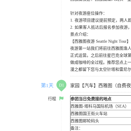
针对夜游座位操作：
1. 夜游项目建议提前预定，两人
2. 如果客人抵达后报名参加夜
景点介绍：
【西雅图夜游 Seattle Night Tour】
夜游第一站我们将前往西雅图渔人码
正式运营。之后前往星巴克全球第
做成咖啡的全过程。推荐您点上
漫之都留下您与太空针塔和雷尼
第1天
D1
家园【汽车】西雅图（自费夜
行程
参团当日免费接的地点
西雅图-塔科马国际机场（SEA）
西雅图国王街火车站
西雅图邮轮码头
备注：