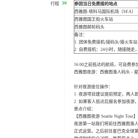
行程
参团当日免费接的地点
西雅图-塔科马国际机场（SEA）
西雅图国王街火车站
西雅图邮轮码头
备注：
1. 团体免费接机/接码头/接火
2. 自费接机：24小时，随接随走，
16:00之前抵达的航班，可自费
西雅图夜游：西雅图渔人码头 - 星
针对夜游座位操作：
1. 夜游项目建议提前预定，两人
2. 如果客人抵达后报名参加夜
景点介绍：
【西雅图夜游 Seattle Night Tour】
夜游第一站我们将前往西雅图渔人码
正式运营。之后前往星巴克全球第