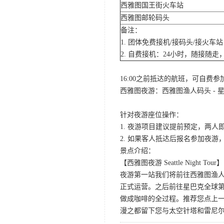
西雅图国王街火车站
西雅图邮轮码头
备注：
1. 团体免费接机/接码头/接火
2. 自费接机：24小时，随接随走，
16:00之前抵达的航班，可自费
西雅图夜游：西雅图渔人码头 - 星
针对夜游座位操作：
1. 夜游项目建议提前预定，两人
2. 如果客人抵达后报名参加夜
景点介绍：
【西雅图夜游 Seattle Night Tour】
夜游第一站我们将前往西雅图渔人码
正式运营。之后前往星巴克全球第
做成咖啡的全过程。推荐您点上
漫之都留下您与太空针塔和雷尼