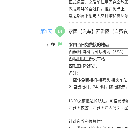
正式运营。之后前往星巴克全球第
做成咖啡的全过程。推荐您点上
漫之都留下您与太空针塔和雷尼
第1天
D1
家园【汽车】西雅图（自费夜
行程
参团当日免费接的地点
西雅图-塔科马国际机场（SEA）
西雅图国王街火车站
西雅图邮轮码头
备注：
1. 团体免费接机/接码头/接火
2. 自费接机：24小时，随接随走，
16:00之前抵达的航班，可自费
西雅图夜游：西雅图渔人码头 - 星
针对夜游座位操作：