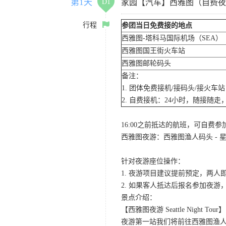
第1天
D1
家园【汽车】西雅图（自费夜
行程
参团当日免费接的地点
西雅图-塔科马国际机场（SEA）
西雅图国王街火车站
西雅图邮轮码头
备注：
1. 团体免费接机/接码头/接火
2. 自费接机：24小时，随接随走，
16:00之前抵达的航班，可自费
西雅图夜游：西雅图渔人码头 - 星
针对夜游座位操作：
1. 夜游项目建议提前预定，两人
2. 如果客人抵达后报名参加夜
景点介绍：
【西雅图夜游 Seattle Night Tour】
夜游第一站我们将前往西雅图渔人码