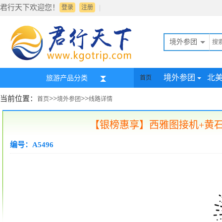
君行天下欢迎您！
|
登录
注册
境外参团
境外参团
北
旅游产品分类
首页
当前位置：
>>
>>
首页
境外参团
线路详情
【银榜惠享】西雅图接机+黄石
编号：A5496