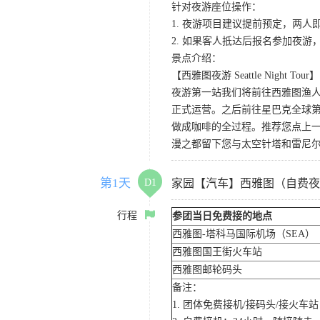
针对夜游座位操作：
1. 夜游项目建议提前预定，两人
2. 如果客人抵达后报名参加夜
景点介绍：
【西雅图夜游 Seattle Night Tour】
夜游第一站我们将前往西雅图渔人码
正式运营。之后前往星巴克全球第
做成咖啡的全过程。推荐您点上
漫之都留下您与太空针塔和雷尼
第1天
D1
家园【汽车】西雅图（自费夜
行程
参团当日免费接的地点
西雅图-塔科马国际机场（SEA）
西雅图国王街火车站
西雅图邮轮码头
备注：
1. 团体免费接机/接码头/接火