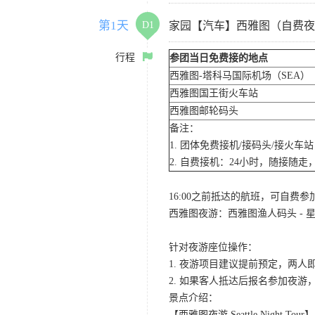
第1天
D1
家园【汽车】西雅图（自费夜
行程
参团当日免费接的地点
西雅图-塔科马国际机场（SEA）
西雅图国王街火车站
西雅图邮轮码头
备注：
1. 团体免费接机/接码头/接火
2. 自费接机：24小时，随接随走，
16:00之前抵达的航班，可自费
西雅图夜游：西雅图渔人码头 - 星
针对夜游座位操作：
1. 夜游项目建议提前预定，两人
2. 如果客人抵达后报名参加夜
景点介绍：
【西雅图夜游 Seattle Night Tour】