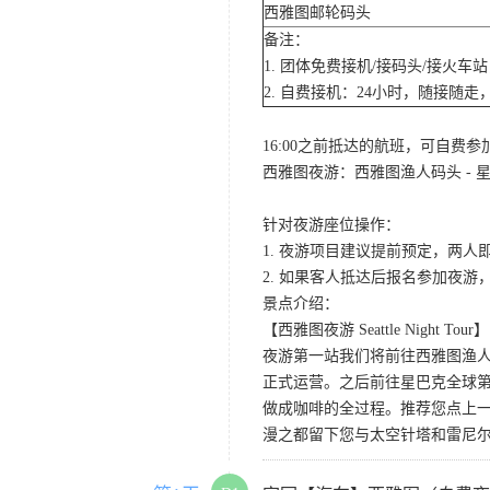
西雅图邮轮码头
备注：
1. 团体免费接机/接码头/接火
2. 自费接机：24小时，随接随走，
16:00之前抵达的航班，可自费
西雅图夜游：西雅图渔人码头 - 星
针对夜游座位操作：
1. 夜游项目建议提前预定，两人
2. 如果客人抵达后报名参加夜
景点介绍：
【西雅图夜游 Seattle Night Tour】
夜游第一站我们将前往西雅图渔人码
正式运营。之后前往星巴克全球第
做成咖啡的全过程。推荐您点上
漫之都留下您与太空针塔和雷尼