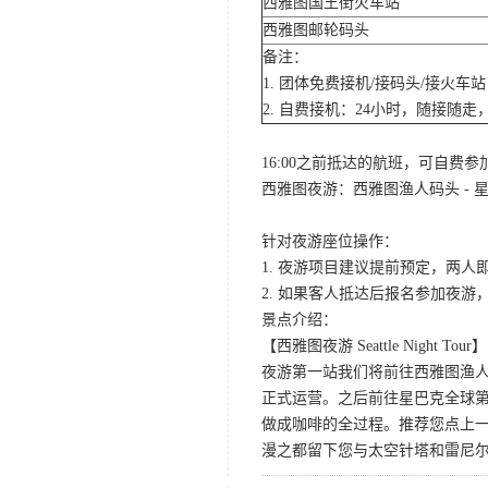
西雅图国王街火车站
西雅图邮轮码头
备注：
1. 团体免费接机/接码头/接火
2. 自费接机：24小时，随接随走，
16:00之前抵达的航班，可自费
西雅图夜游：西雅图渔人码头 - 星
针对夜游座位操作：
1. 夜游项目建议提前预定，两人
2. 如果客人抵达后报名参加夜
景点介绍：
【西雅图夜游 Seattle Night Tour】
夜游第一站我们将前往西雅图渔人码
正式运营。之后前往星巴克全球第
做成咖啡的全过程。推荐您点上
漫之都留下您与太空针塔和雷尼