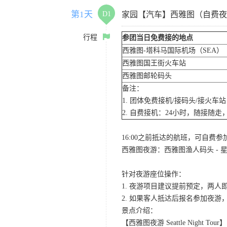
第1天
D1
家园【汽车】西雅图（自费夜
行程
参团当日免费接的地点
西雅图-塔科马国际机场（SEA）
西雅图国王街火车站
西雅图邮轮码头
备注：
1. 团体免费接机/接码头/接火
2. 自费接机：24小时，随接随走，
16:00之前抵达的航班，可自费
西雅图夜游：西雅图渔人码头 - 星
针对夜游座位操作：
1. 夜游项目建议提前预定，两人
2. 如果客人抵达后报名参加夜
景点介绍：
【西雅图夜游 Seattle Night Tour】