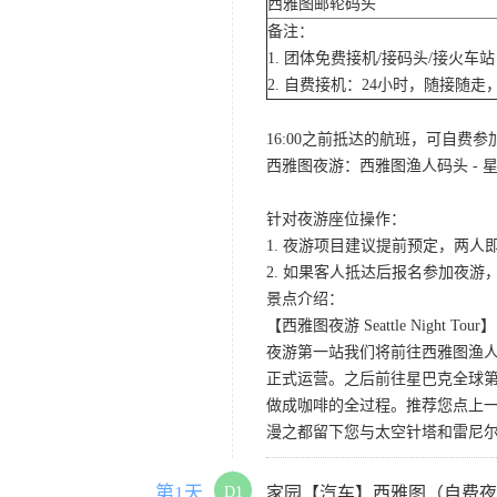
西雅图邮轮码头
备注：
1. 团体免费接机/接码头/接火
2. 自费接机：24小时，随接随走，
16:00之前抵达的航班，可自费
西雅图夜游：西雅图渔人码头 - 星
针对夜游座位操作：
1. 夜游项目建议提前预定，两人
2. 如果客人抵达后报名参加夜
景点介绍：
【西雅图夜游 Seattle Night Tour】
夜游第一站我们将前往西雅图渔人码
正式运营。之后前往星巴克全球第
做成咖啡的全过程。推荐您点上
漫之都留下您与太空针塔和雷尼
第1天
D1
家园【汽车】西雅图（自费夜