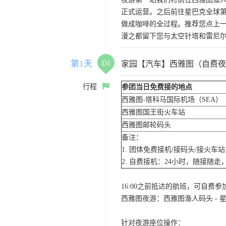
正式运营。之后前往星巴克全球第
做成咖啡的全过程。推荐您点上
漫之都留下您与太空针塔和雷尼
第1天
D1
家园【汽车】西雅图（自费夜
行程
参团当日免费接的地点
西雅图-塔科马国际机场（SEA）
西雅图国王街火车站
西雅图邮轮码头
备注：
1. 团体免费接机/接码头/接火
2. 自费接机：24小时，随接随走，
16:00之前抵达的航班，可自费
西雅图夜游：西雅图渔人码头 - 星
针对夜游座位操作：