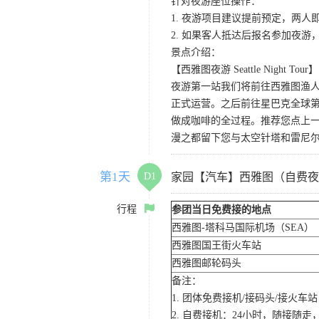
针对夜游座位操作：
1. 夜游项目建议提前预定，两人
2. 如果客人抵达后报名参加夜
景点介绍：
【西雅图夜游 Seattle Night Tour】
夜游第一站我们将前往西雅图渔人码
正式运营。之后前往星巴克全球第
做成咖啡的全过程。推荐您点上
漫之都留下您与太空针塔和雷尼
第1天
D1
家园【汽车】西雅图（自费夜
行程
参团当日免费接的地点
西雅图-塔科马国际机场（SEA）
西雅图国王街火车站
西雅图邮轮码头
备注：
1. 团体免费接机/接码头/接火
2. 自费接机：24小时，随接随走，