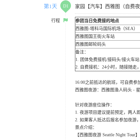
第1天
D1
家园【汽车】西雅图（自费夜
行程
参团当日免费接的地点
西雅图-塔科马国际机场（SEA）
西雅图国王街火车站
西雅图邮轮码头
备注：
1. 团体免费接机/接码头/接火
2. 自费接机：24小时，随接随走，
16:00之前抵达的航班，可自费
西雅图夜游：西雅图渔人码头 - 星
针对夜游座位操作：
1. 夜游项目建议提前预定，两人
2. 如果客人抵达后报名参加夜
景点介绍：
【西雅图夜游 Seattle Night Tour】