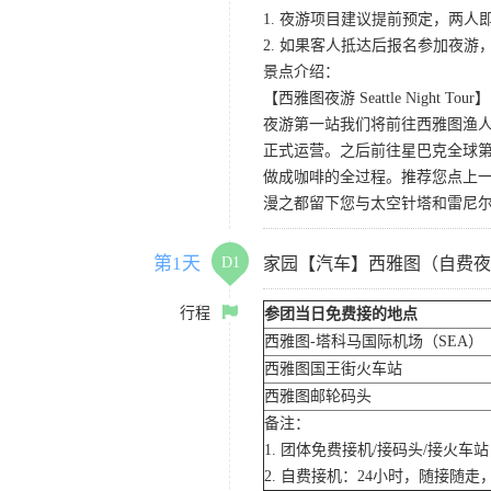
1. 夜游项目建议提前预定，两人
2. 如果客人抵达后报名参加夜
景点介绍：
【西雅图夜游 Seattle Night Tour】
夜游第一站我们将前往西雅图渔人码
正式运营。之后前往星巴克全球第
做成咖啡的全过程。推荐您点上
漫之都留下您与太空针塔和雷尼
第1天
D1
家园【汽车】西雅图（自费夜
行程
参团当日免费接的地点
西雅图-塔科马国际机场（SEA）
西雅图国王街火车站
西雅图邮轮码头
备注：
1. 团体免费接机/接码头/接火
2. 自费接机：24小时，随接随走，