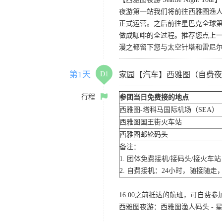
夜游第一站我们将前往西雅图渔人码
正式运营。之后前往星巴克全球第
做成咖啡的全过程。推荐您点上
漫之都留下您与太空针塔和雷尼
第1天
D1
家园【汽车】西雅图（自费夜
行程
参团当日免费接的地点
西雅图-塔科马国际机场（SEA）
西雅图国王街火车站
西雅图邮轮码头
备注：
1. 团体免费接机/接码头/接火
2. 自费接机：24小时，随接随走，
16:00之前抵达的航班，可自费
西雅图夜游：西雅图渔人码头 - 星