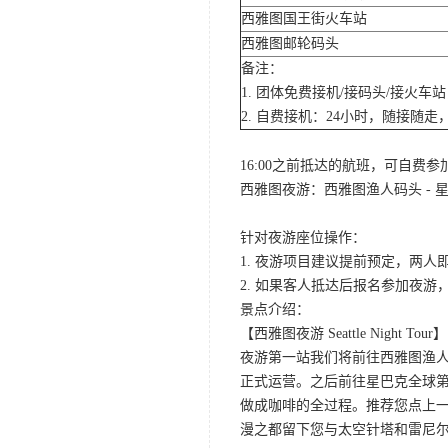
西雅图国王街火车站
西雅图邮轮码头
备注：
1. 团体免费接机/接码头/接火
2. 自费接机：24小时，随接随走，
16:00之前抵达的航班，可自费
西雅图夜游：西雅图渔人码头 - 星
针对夜游座位操作：
1. 夜游项目建议提前预定，两人
2. 如果客人抵达后报名参加夜
景点介绍：
【西雅图夜游 Seattle Night Tour】
夜游第一站我们将前往西雅图渔人码
正式运营。之后前往星巴克全球第
做成咖啡的全过程。推荐您点上
漫之都留下您与太空针塔和雷尼