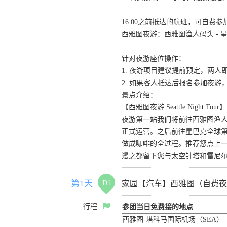
16:00之前抵达的航班，可自费
西雅图夜游：西雅图渔人码头 - 星
针对夜游座位操作：
1. 夜游项目建议提前预定，两人
2. 如果客人抵达后报名参加夜
景点介绍：
【西雅图夜游 Seattle Night Tour】
夜游第一站我们将前往西雅图渔人码
正式运营。之后前往星巴克全球第
做成咖啡的全过程。推荐您点上
漫之都留下您与太空针塔和雷尼
第1天
D1
家园【汽车】西雅图（自费夜
行程
参团当日免费接的地点
西雅图-塔科马国际机场（SEA）