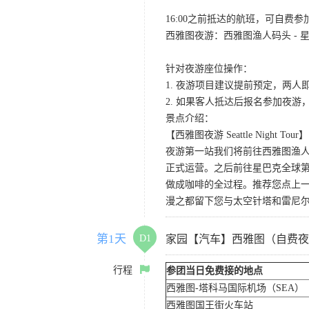
16:00之前抵达的航班，可自费
西雅图夜游：西雅图渔人码头 - 星
针对夜游座位操作：
1. 夜游项目建议提前预定，两人
2. 如果客人抵达后报名参加夜
景点介绍：
【西雅图夜游 Seattle Night Tour】
夜游第一站我们将前往西雅图渔人码
正式运营。之后前往星巴克全球第
做成咖啡的全过程。推荐您点上
漫之都留下您与太空针塔和雷尼
第1天
D1
家园【汽车】西雅图（自费夜
行程
参团当日免费接的地点
西雅图-塔科马国际机场（SEA）
西雅图国王街火车站