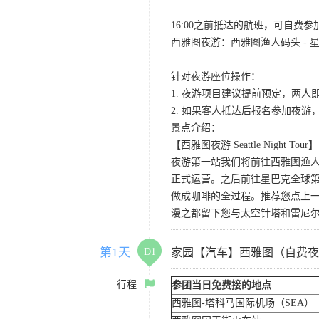
16:00之前抵达的航班，可自费
西雅图夜游：西雅图渔人码头 - 星
针对夜游座位操作：
1. 夜游项目建议提前预定，两人
2. 如果客人抵达后报名参加夜
景点介绍：
【西雅图夜游 Seattle Night Tour】
夜游第一站我们将前往西雅图渔人码
正式运营。之后前往星巴克全球第
做成咖啡的全过程。推荐您点上
漫之都留下您与太空针塔和雷尼
第1天
D1
家园【汽车】西雅图（自费夜
行程
参团当日免费接的地点
西雅图-塔科马国际机场（SEA）