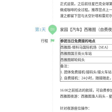
正式运营。之后前往星巴克全球第
做成咖啡的全过程。推荐您点上
漫之都留下您与太空针塔和雷尼
第1天
D1
家园【汽车】西雅图（自费夜
行程
参团当日免费接的地点
西雅图-塔科马国际机场（SEA）
西雅图国王街火车站
西雅图邮轮码头
备注：
1. 团体免费接机/接码头/接火
2. 自费接机：24小时，随接随走，
16:00之前抵达的航班，可自费
西雅图夜游：西雅图渔人码头 - 星
针对夜游座位操作：