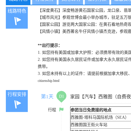
【深度黄石】深度畅游黄石国家公园，龙口泉、翡
线路特色
【城市风光】参观世博会最小举办城市，驻足五万
【国家公园】游览两大国家公园：在黄石看地热奇
【风情小镇】美西著名牛仔风情小镇杰克逊，参观
**出行提示：
1. 如您持有美国或加拿大护照：必须携带有效的美
2. 如您持有美国永久居民证件或加拿大永久居民
携带。
3. 如您未持有以上的证件：请提前根据加拿大移民
citizenship.html
行程安排
第1天
D1
家园【汽车】西雅图（自费夜
行程
参团当日免费接的地点
西雅图-塔科马国际机场（SEA）
西雅图国王街火车站