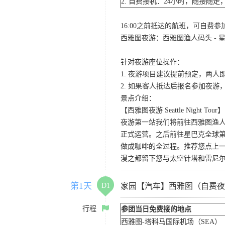
2. 自费接机：24小时，随接随走，
16:00之前抵达的航班，可自费
西雅图夜游：西雅图渔人码头 - 星
针对夜游座位操作：
1. 夜游项目建议提前预定，两人
2. 如果客人抵达后报名参加夜
景点介绍：
【西雅图夜游 Seattle Night Tour】
夜游第一站我们将前往西雅图渔人码
正式运营。之后前往星巴克全球第
做成咖啡的全过程。推荐您点上
漫之都留下您与太空针塔和雷尼
第1天
D1
家园【汽车】西雅图（自费夜
行程
参团当日免费接的地点
西雅图-塔科马国际机场（SEA）