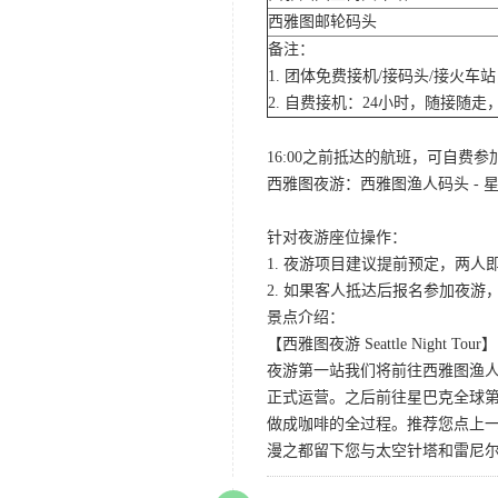
西雅图邮轮码头
备注：
1. 团体免费接机/接码头/接火
2. 自费接机：24小时，随接随走，
16:00之前抵达的航班，可自费
西雅图夜游：西雅图渔人码头 - 星
针对夜游座位操作：
1. 夜游项目建议提前预定，两人
2. 如果客人抵达后报名参加夜
景点介绍：
【西雅图夜游 Seattle Night Tour】
夜游第一站我们将前往西雅图渔人码
正式运营。之后前往星巴克全球第
做成咖啡的全过程。推荐您点上
漫之都留下您与太空针塔和雷尼