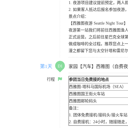
1. 夜游项目建议提前预定，两人
2. 如果客人抵达后报名参加夜
景点介绍：
【西雅图夜游 Seattle Night Tour】
夜游第一站我们将前往西雅图渔人码
正式运营。之后前往星巴克全球第
做成咖啡的全过程。推荐您点上
漫之都留下您与太空针塔和雷尼
第1天
D1
家园【汽车】西雅图（自费夜
行程
参团当日免费接的地点
西雅图-塔科马国际机场（SEA）
西雅图国王街火车站
西雅图邮轮码头
备注：
1. 团体免费接机/接码头/接火
2. 自费接机：24小时，随接随走，