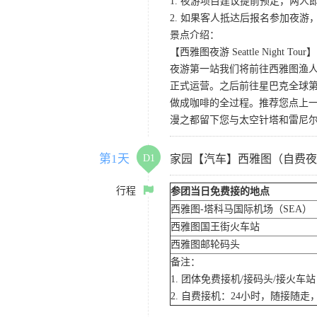
1. 夜游项目建议提前预定，两人
2. 如果客人抵达后报名参加夜
景点介绍：
【西雅图夜游 Seattle Night Tour】
夜游第一站我们将前往西雅图渔人码
正式运营。之后前往星巴克全球第
做成咖啡的全过程。推荐您点上
漫之都留下您与太空针塔和雷尼
第1天
D1
家园【汽车】西雅图（自费夜
行程
参团当日免费接的地点
西雅图-塔科马国际机场（SEA）
西雅图国王街火车站
西雅图邮轮码头
备注：
1. 团体免费接机/接码头/接火
2. 自费接机：24小时，随接随走，