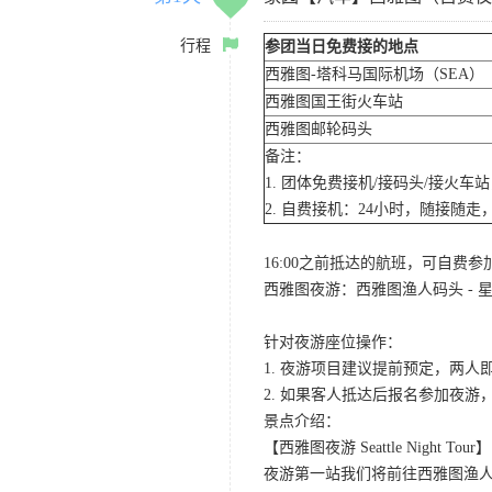
行程
参团当日免费接的地点
西雅图-塔科马国际机场（SEA）
西雅图国王街火车站
西雅图邮轮码头
备注：
1. 团体免费接机/接码头/接火
2. 自费接机：24小时，随接随走，
16:00之前抵达的航班，可自费
西雅图夜游：西雅图渔人码头 - 星
针对夜游座位操作：
1. 夜游项目建议提前预定，两人
2. 如果客人抵达后报名参加夜
景点介绍：
【西雅图夜游 Seattle Night Tour】
夜游第一站我们将前往西雅图渔人码