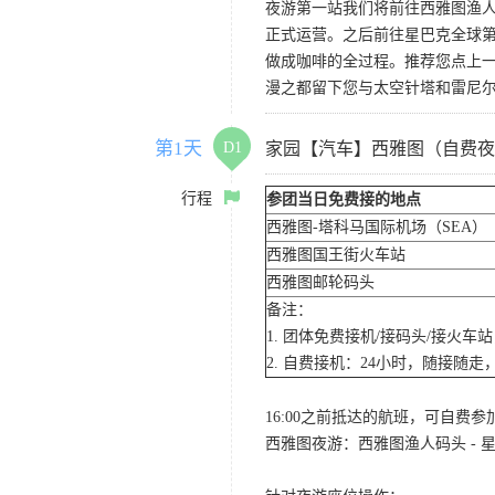
夜游第一站我们将前往西雅图渔人码
正式运营。之后前往星巴克全球第
做成咖啡的全过程。推荐您点上
漫之都留下您与太空针塔和雷尼
第1天
D1
家园【汽车】西雅图（自费夜
行程
参团当日免费接的地点
西雅图-塔科马国际机场（SEA）
西雅图国王街火车站
西雅图邮轮码头
备注：
1. 团体免费接机/接码头/接火
2. 自费接机：24小时，随接随走，
16:00之前抵达的航班，可自费
西雅图夜游：西雅图渔人码头 - 星