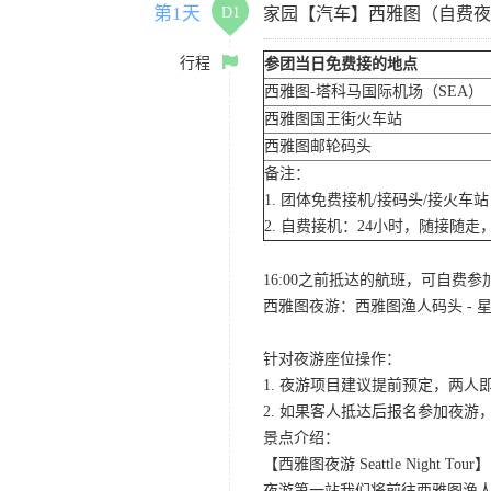
第1天
D1
家园【汽车】西雅图（自费夜
行程
参团当日免费接的地点
西雅图-塔科马国际机场（SEA）
西雅图国王街火车站
西雅图邮轮码头
备注：
1. 团体免费接机/接码头/接火
2. 自费接机：24小时，随接随走，
16:00之前抵达的航班，可自费
西雅图夜游：西雅图渔人码头 - 星
针对夜游座位操作：
1. 夜游项目建议提前预定，两人
2. 如果客人抵达后报名参加夜
景点介绍：
【西雅图夜游 Seattle Night Tour】
夜游第一站我们将前往西雅图渔人码