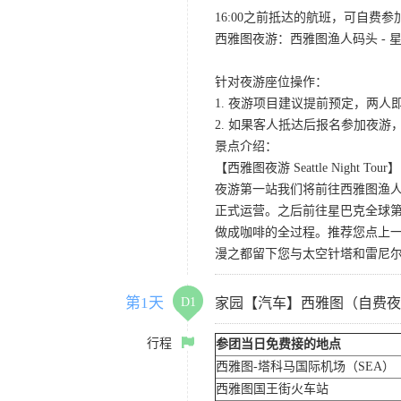
16:00之前抵达的航班，可自费
西雅图夜游：西雅图渔人码头 - 星
针对夜游座位操作：
1. 夜游项目建议提前预定，两人
2. 如果客人抵达后报名参加夜
景点介绍：
【西雅图夜游 Seattle Night Tour】
夜游第一站我们将前往西雅图渔人码
正式运营。之后前往星巴克全球第
做成咖啡的全过程。推荐您点上
漫之都留下您与太空针塔和雷尼
第1天
D1
家园【汽车】西雅图（自费夜
行程
参团当日免费接的地点
西雅图-塔科马国际机场（SEA）
西雅图国王街火车站