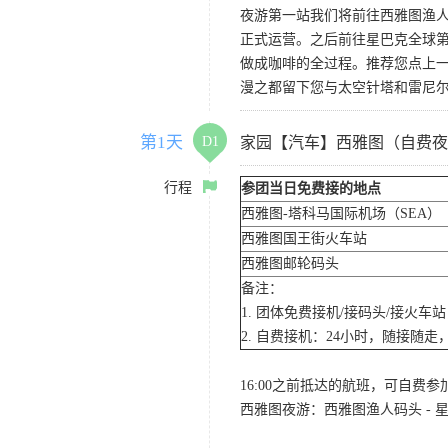
夜游第一站我们将前往西雅图渔人码
正式运营。之后前往星巴克全球第
做成咖啡的全过程。推荐您点上
漫之都留下您与太空针塔和雷尼
第1天
D1
家园【汽车】西雅图（自费夜
行程
参团当日免费接的地点
西雅图-塔科马国际机场（SEA）
西雅图国王街火车站
西雅图邮轮码头
备注：
1. 团体免费接机/接码头/接火
2. 自费接机：24小时，随接随走，
16:00之前抵达的航班，可自费
西雅图夜游：西雅图渔人码头 - 星