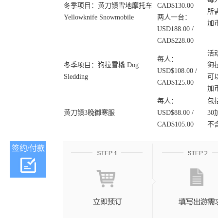
冬季项目：黄刀镇雪地摩托车
CAD$130.00
所
Yellowknife Snowmobile
两人一台：
加
USD188.00 /
CAD$228.00
活动
每人：
冬季项目：狗拉雪橇 Dog
狗
USD$108.00 /
Sledding
可
CAD$125.00
加
每人：
包
黄刀镇3晚御寒服
USD$88.00 /
3
CAD$105.00
不
签约/付款