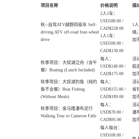
项目名称
价格说明
描
2人1车：
USD188.00 /
秋--自驾ATV越野四驱车 Self-
1
CAD$228.00
driving ATV off-road four-wheel
缘
1人1车：
drive
加
USD108.00 /
CAD$130.00
每人：
活
秋季项目：大奴湖泛舟（含午
USD$148.00 /
船
餐）Boating (Lunch Included)
CAD$175.00
加
秋季项目：大奴湖钓鱼（纯钓
每人：
活
鱼不含餐）Boat Fishing
USD$155.00 /
省
(Without Meals)
CAD$189.00
加
每人：
活
秋季项目：金马隆瀑布足行
USD$78.00 /
瀑
Walking Tour to Cameron Falls
CAD$95.00
加
每人每台：
USD108.00 /
每