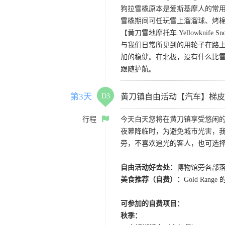
狗拉雪橇原本是爱斯基摩人的常
雪橇期间可任玩雪上溜溜球、烤棉花糖
【黄刀雪地摩托车 Yellowknife Sno
与我们日常所见到的用轮子在路
加的稳健。在北极，没有什么比
跟随护航。
第3天
D3
黄刀镇自由活动【汽车】梯皮
行程
今天白天您将在黄刀镇享受悠闲
夜幕降临时，为避免城市光害，我
旁，不喜欢追光的客人，也可选
自由活动好去处：
博物馆旁各部落旗
美食推荐（自费）：
Gold Ra
可参加的自费项目：
秋季：