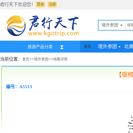
君行天下欢迎您！
|
登录
注册
境外参团
境外参团
北
旅游产品分类
首页
当前位置：
>>
>>
首页
境外参团
线路详情
【银
编号：A5513