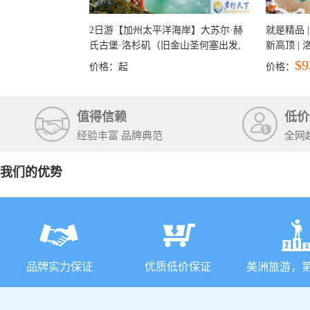
2日游【加州太平洋海岸】大苏尔·赫
就是精品 |
氏古堡·洛杉矶（旧金山圣何塞出发,
新高顶 |
洛杉矶结束）
彩穴+马
$9
价格：
起
价格：
石国家公
+锡安国家
值得信赖
低价
经验丰富 品牌典范
全网
我们的优势
品牌实力保证
优质低价保证
美洲旅游，