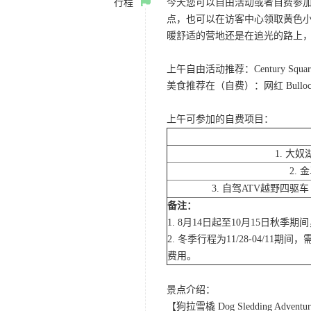
行程
今天您可以自由活动或者自费参加
点，也可以在访客中心领取黄色
暖舒适的营地还是在追光的路上
上午自由活动推荐：Century Sq
美食推荐在（自费）：网红 Bull
上午可参加的自费项目：
1. 大
2.
3. 自驾ATV越野四驱
备注：
1. 8月14日起至10月15日秋
2. 冬季行程为11/28-04
费用。
景点介绍：
【狗拉雪橇 Dog Sledding Adventu