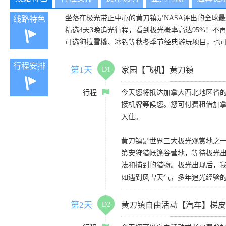
坐落在极光带正中心的黄刀镇是NASA评出的全球
线路特色
精选4天3晚追光行程，看到极光概率高达95%！不
可选狗拉雪橇、冰钓等秋冬季节经典游玩项目，也可
行程安排
第1天
D1
家园【飞机】黄刀镇
行程
今天您将抵达加拿大西北地区省的
接机牌等候您。您可付费租借加拿大
入住。
黄刀镇是世界三大极光观赏地之一
第安狩猎帐篷谷营地，等待极光
法和捕到的猎物。极光出现后，
如遇到风雪天气，多年追光经验
第2天
D2
黄刀镇自由活动【汽车】梯皮