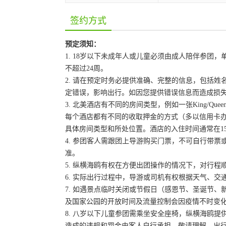
签约方式
预定须知：
1. 18岁以下未成年人或儿童必须由成人陪伴参
不超过24周。
2. 请在预定时务必提供准确、完整的信息，包括
定错误，影响出行。如因您提供错误信息而造成损
3. 北美酒店有不同的房间类型，例如一张King/Que
每个酒店都有不同的收取押金的方式（多以信用卡
具体房间类型和所处位置。酒店的入住时间通常在15:
4. 参团客人需跟团上导游购买门票，不可自行带票或
准。
5. 纵横海鸥有权在方便出团操作的情况下，对行
6. 实际出行过程中，导游或司机有权根据天气、
7. 如遇景点临时关闭或节假日（感恩节、圣诞节
及国家公园的开放时间及流量控制会因疫情不时变
8. 八岁以下儿童参团需乘坐安全座椅，纵横海鸥提
造成的违规和罚金由客人自行承担，敬请理解。出