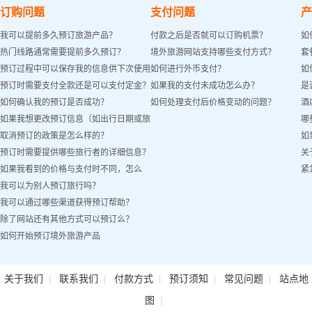
订购问题
支付问题
产
我可以提前多久预订旅游产品？
付款之后是否就可以订购机票？
如
热门线路通常需要提前多久预订？
境外旅游网站支持哪些支付方式？
套
预订过程中可以保存我的信息供下次使用
如何进行外币支付？
如
预订时需要支付全款还是可以支付定金？
如果我的支付未成功怎么办？
是
吗？
如何确认我的预订是否成功？
如何处理支付后价格变动的问题？
酒
如果我想更改预订信息（如出行日期或旅
哪
取消预订的政策是怎么样的？
如
客姓名）怎么办？
预订时需要提供哪些旅行者的详细信息？
关
如果我看到的价格与支付时不同，怎么
紧
我可以为别人预订旅行吗？
办？
我可以通过哪些渠道获得预订帮助？
除了网站还有其他方式可以预订么？
如何开始预订境外旅游产品
|
|
|
|
|
关于我们
联系我们
付款方式
预订须知
常见问题
站点地
|
图