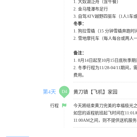
1. 大奴湖泛舟（含午餐）
2. 金马隆瀑布足行
3. 自驾ATV越野四驱车（1人1
冬季：
1. 狗拉雪橇（15 分钟雪橇奔
2. 雪地摩托车（每人每台或两
备注：
1. 8月14日起至10月15日底
2. 冬季行程为11/28-04
费用。
第4天
D4
黄刀镇【飞机】家园
行程
今天將结束黄刀完美的幸福极光
如您的返程航班起飞时间在11:01
11:00AM之间，则不提供送机