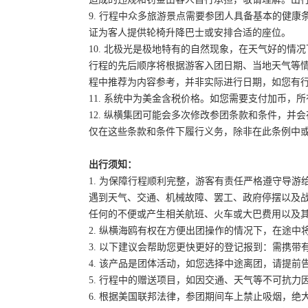
9. 行程中众多旅游景点需要参团人具备基本的健
证为客人提供轮椅升降巴士或安排合适的座位。
10. 北极光是极地特有的自然现象，在天气好的
行程的先后顺序将根据游客入团日期、当地天气等
程中推荐为内容参考，并非实际进行日期，如您有
11. 系统中为美金含税价格。如您需要支付加币，所
12. 纵横集团可能会多次修改参团条款和条件，
仅在这些条款和条件下履行义务，除非在此条例中
出行须知：
1. 为保障行程顺利完整，游客有责任严格遵守导
遇到天气、交通、机械故障、罢工、政府停摆以及
任何的不便或产生相关航班、火车或大巴费用以及
2. 纵横海鸥有权在方便出团操作的情况下，在途
3. 以下建议会帮助您更快更好的登记报到：需携带
4. 该产品是团体活动，如您选择中途离团，请提
5. 行程中的赠送项目，如因交通、天气等不可抗
6. 根据美国联邦法律，参团期间车上禁止吸烟，