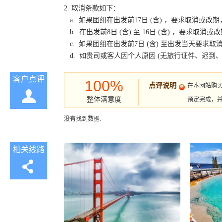
2. 取消条款如下：
a. 如果团组在出发前17日 (含) ，要求取消
b. 在出发前8日 (含) 至 16日 (含) ，要
c. 如果团组在出发前7日 (含) 至出发当天要
d. 如贵司或客人因个人原因 (无旅行证件、迟
客户点评
100%
点评说明
在本网站购
整体满意度
预定完成，
没有找到数据.
相关线路