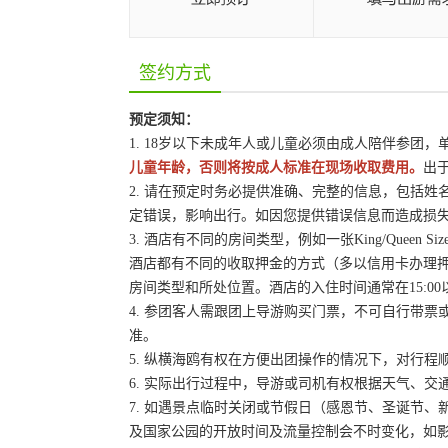
签约方式
预定须知：
1. 18岁以下未成年人或儿童必须由成人陪伴参团
儿童年龄，否则将按成人标准在现场收取费用。
出
2. 请在预定时务必提供准确、完整的信息，包括
定错误，影响出行。如因您提供错误信息而造成损
3. 酒店有不同的房间类型，例如一张King/Queen
酒店都有不同的收取押金的方式（多以信用卡办理
房间类型和所处位置。酒店的入住时间通常在15:00
4. 参团客人需跟团上导游购买门票，不可自行带票或
准。
5. 纵横海鸥有权在方便出团操作的情况下，对行
6. 实际出行过程中，导游或司机有权根据天气、
7. 如遇景点临时关闭或节假日（感恩节、圣诞节
及国家公园的开放时间及流量控制会不时变化，如