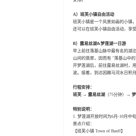
A）班芙小镇自由活动
班芙小镇是一个风景如画的小镇
还可以在班芙小镇自由活动，享
B）露易丝湖&梦莲湖一日游
早上前往落基山脉中最有名的湖
山间的翡翠，因而有 "落基山中
开梦莲湖后，前往露易丝湖村，
波。接着，到达因踢马河水日积
行程安排：
班芙 → 露易丝湖
（75分钟）
→ 
特别说明：
1. 梦莲湖开放时间为6月-10
景点介绍：
【班芙小镇 Town of Banff】