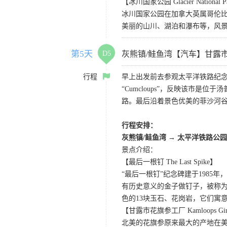
【冰川国家公园 Glacier National P
冰川国家公园在加拿大英属哥伦比
美丽的山川、湖泊和瀑布等，风
第5天
D5
灰熊镇/鲑鱼湾【汽车】甘露
行程
早上出发前去参观太平洋铁路纪念
“Cumcloups”，反映该市
路。最后沿着景色优美的菲沙河
行程安排：
灰熊镇/鲑鱼湾 → 太平洋铁路公园
景点介绍：
【最后一根钉 The Last Spike】
“最后一根钉”纪念碑建于198
有历史意义的金子做钉子，被称为
色的13块玉石、花岗岩，它们寓
【甘露市花旗参工厂 Kamloops Ginse
北美的花旗参原来最大的产地在