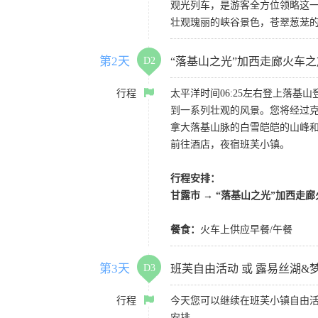
观光列车，是游客全方位领略这
壮观瑰丽的峡谷景色，苍翠葱茏
第2天
D2
“落基山之光”加西走廊火车之
行程
太平洋时间06:25左右登上落
到一系列壮观的风景。您将经过
拿大落基山脉的白雪皑皑的山峰和经
前往酒店，夜宿班芙小镇。
行程安排：
甘露市 → “落基山之光”加西走廊
餐食：
火车上供应早餐/午餐
第3天
D3
班芙自由活动 或 露易丝湖
行程
今天您可以继续在班芙小镇自由
安排。