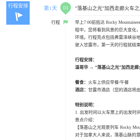
行程安排
第1天
D1
”落基山之光”加西走廊火车之
行程
早上7:00前抵达 Rocky Mo
程中，您将看到风景的巨大变化
环境。行程亮点包括弗雷泽峡谷地
驶入甘露市，第一天的行程就结
行程安排：
温哥华 → “落基山之光”加西走廊
餐食：
火车上供应早餐/午餐
酒店：
甘露市酒店（您的酒店将
特别说明：
1. 出发时间以火车票上的出发
景点介绍：
【落基山之光观景列车 Rocky Mount
对于加拿大人来说，落基山脉的意义远非