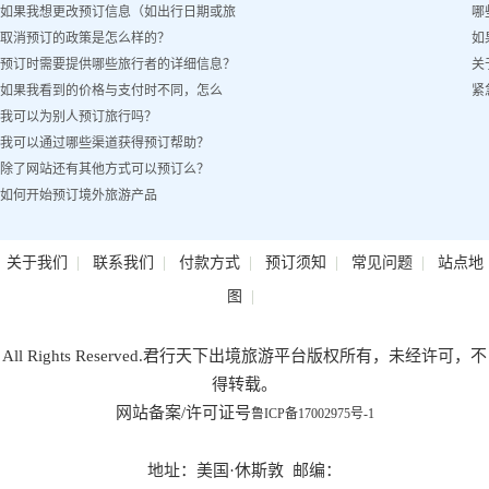
如果我想更改预订信息（如出行日期或旅
哪
取消预订的政策是怎么样的？
如
客姓名）怎么办？
预订时需要提供哪些旅行者的详细信息？
关
如果我看到的价格与支付时不同，怎么
紧
我可以为别人预订旅行吗？
办？
我可以通过哪些渠道获得预订帮助？
除了网站还有其他方式可以预订么？
如何开始预订境外旅游产品
|
|
|
|
|
关于我们
联系我们
付款方式
预订须知
常见问题
站点地
|
图
All Rights Reserved.君行天下出境旅游平台版权所有，未经许可，不
得转载。
网站备案/许可证号
鲁ICP备17002975号-1
地址：美国·休斯敦 邮编：