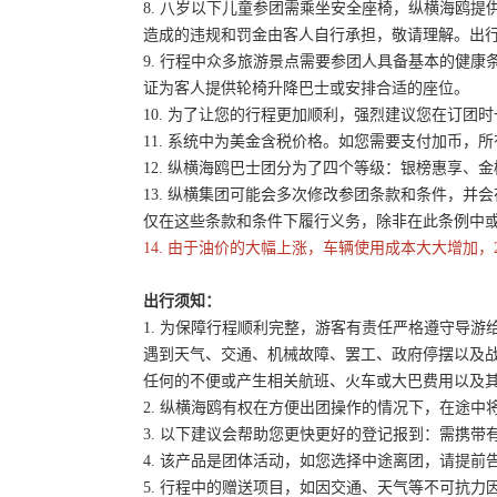
8. 八岁以下儿童参团需乘坐安全座椅，纵横海鸥提
造成的违规和罚金由客人自行承担，敬请理解。出
9. 行程中众多旅游景点需要参团人具备基本的健
证为客人提供轮椅升降巴士或安排合适的座位。
10. 为了让您的行程更加顺利，强烈建议您在订
11. 系统中为美金含税价格。如您需要支付加币，所
12. 纵横海鸥巴士团分为了四个等级：银榜惠享、
13. 纵横集团可能会多次修改参团条款和条件，
仅在这些条款和条件下履行义务，除非在此条例中
14. 由于油价的大幅上涨，车辆使用成本大大增加，
出行须知：
1. 为保障行程顺利完整，游客有责任严格遵守导
遇到天气、交通、机械故障、罢工、政府停摆以及
任何的不便或产生相关航班、火车或大巴费用以及
2. 纵横海鸥有权在方便出团操作的情况下，在途
3. 以下建议会帮助您更快更好的登记报到：需携带
4. 该产品是团体活动，如您选择中途离团，请提
5. 行程中的赠送项目，如因交通、天气等不可抗