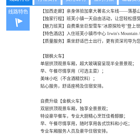
【加西走廊】亲身体验加拿大著名火车线——落基山之光（R
线路特色
【独家行程】班芙小镇一天自由活动，让您轻松感
【魅力班芙】自费乘坐巨型雪车“冰原探险号”登上
【特色酒店】入住班芙小镇市中心 Irwin's Mountain
【质量服务】乘坐舒适巴士出行，更有资深司导为
【银枫火车】
单层拱顶观景车厢，超大玻璃窗呈现半全景景观；
早、午餐尽情享用（可选主菜）；
美味小吃（不含酒精饮料）；
贴心服务，舒适座椅及住宿安排。
自费升级【金枫火车】
双层拱顶观景车厢，独享全景景观；
特设豪华餐车，专业大厨精心烹饪佳肴醇酿；
早、午餐尽情享用，随时享用各式饮料和小吃；
专业车厢服务人员及豪华住宿安排。