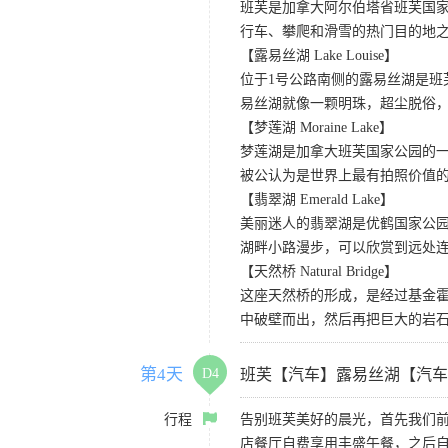
班芙是加拿大阿尔伯塔省班芙国
行车、攀爬和滑雪的热门目的地
【露易丝湖 Lake Louise】
位于1号公路南侧的露易丝湖是
易丝湖就像一颗明珠，超尘脱俗，
【梦莲湖 Moraine Lake】
梦莲湖是加拿大班芙国家公园的
被公认为是世界上最有拍照价值
【翡翠湖 Emerald Lake】
美丽迷人的翡翠湖是优鹤国家公园
湖畔小路漫步，可以欣赏到远处
【天然桥 Natural Bridge】
这座天然桥的形成，是经过基金
中破壁而出，然后再把巨大的岩石
第4天
D4
班芙【汽车】露易丝湖【汽车
行程
告别班芙美好的晨光，首先我们
店餐厅自费享用丰盛午餐，之后自