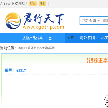
君行天下欢迎您！
|
登录
注册
境外参团
境外参团
北
旅游产品分类
首页
当前位置：
>>
>>
首页
境外参团
线路详情
【银榜惠享
编号：A5517