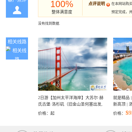
100%
点评说明
在本网站购
整体满意度
预定完成，
没有找到数据.
相关线路
2日游【加州太平洋海岸】大苏尔·赫
就是精品 |
氏古堡·洛杉矶（旧金山圣何塞出发,
新高顶 |
洛杉矶结束）
彩穴+马
$9
价格：
起
价格：
石国家公
+锡安国家