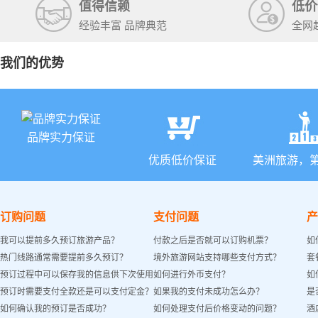
值得信赖
低价
经验丰富 品牌典范
全网
我们的优势
品牌实力保证
优质低价保证
美洲旅游，
订购问题
支付问题
产
我可以提前多久预订旅游产品？
付款之后是否就可以订购机票？
如
热门线路通常需要提前多久预订？
境外旅游网站支持哪些支付方式？
套
预订过程中可以保存我的信息供下次使用
如何进行外币支付？
如
预订时需要支付全款还是可以支付定金？
如果我的支付未成功怎么办？
是
吗？
如何确认我的预订是否成功？
如何处理支付后价格变动的问题？
酒