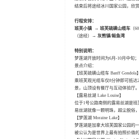
结束后将途经冰川国家公园，欣赏
行程安排：
班芙小镇 → 班芙硫磺山缆车
（6
（途经）
→
灰熊镇/鲑鱼湾
特别说明：
梦莲湖开放时间为6月-10月中
景点介绍：
【班芙硫磺山缆车 Banff Gondola
乘班芙观光缆车仅8分钟即可抵达
景，山顶设有餐厅与互动体验厅。
【露易丝湖 Lake Louise】
位于1号公路南侧的露易丝湖是
易丝湖就像一颗明珠，超尘脱俗，
【梦莲湖 Moraine Lake】
梦莲湖是加拿大班芙国家公园的
被公认为是世界上最有拍照价值