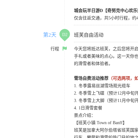
城会玩半日游D【奇努克中心欢乐
仅含往返交通，共5小时行程，约4
第2天
D2
班芙自由活动
行程
今天您将抵达班芙，之后您将开
手礼或者美味的点心。这一天你也
的滑雪者和体验者。
雪场自费活动推荐
（可选两项，如
1. 冬季露易丝湖雪场观光缆车
2. 冬季雪上飞碟（预计12月中旬
3. 冬季雪上大脚（预计11月中旬
4. 1日滑雪套餐
景点介绍：
【班芙小镇 Town of Banff】
班芙是加拿大阿尔伯塔省班芙国
行车、攀爬和滑雪的热门目的地