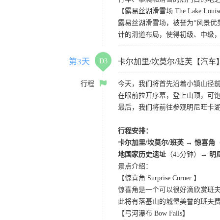
【露易丝湖滑雪场 The Lake Louise 
露易丝湖滑雪场，被誉为“风景优美
计的滑道布局，使得初级、中级
第3天
D3
卡尔加里/坎莫尔/班芙【汽车
行程
今天，我们将首先沿着小镇山径
在眼前拉开序幕，登上山顶，可
最后，我们将前往参观明尼旺卡
行程安排：
卡尔加里/坎莫尔/班芙 → 惊喜角
地国家历史遗址
（45分钟）
→ 明
景点介绍：
【惊喜角 Surprise Corner 】
惊喜角是一个可以很好滴欣赏班
此将有落基山的城堡美誉的班夫
【弓河瀑布 Bow Falls】