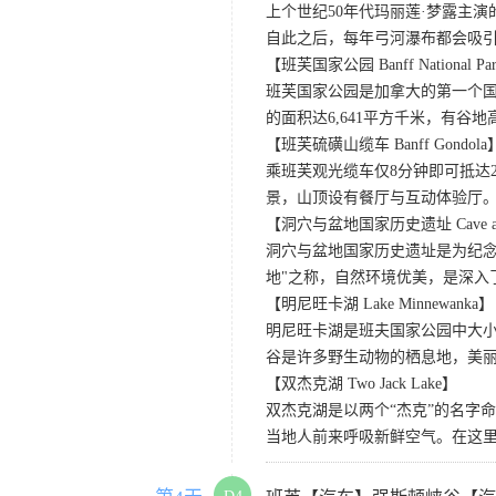
上个世纪50年代玛丽莲·梦露主演的
自此之后，每年弓河瀑布都会吸
【班芙国家公园 Banff National Pa
班芙国家公园是加拿大的第一个国
的面积达6,641平方千米，有
【班芙硫磺山缆车 Banff Gondola
乘班芙观光缆车仅8分钟即可抵达
景，山顶设有餐厅与互动体验厅。
【洞穴与盆地国家历史遗址 Cave and Basi
洞穴与盆地国家历史遗址是为纪念
地"之称，自然环境优美，是深入
【明尼旺卡湖 Lake Minnewanka】
明尼旺卡湖是班夫国家公园中大小
谷是许多野生动物的栖息地，美
【双杰克湖 Two Jack Lake】
双杰克湖是以两个“杰克”的名字
当地人前来呼吸新鲜空气。在这