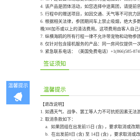
4. 该产品是团体活动，如您选择中途离团，请提
5. 行程中的赠送项目，如因交通、天气等不可抗
6. 根据相关法律，参团期间车上禁止吸烟，绝大
晚300加币或以上的清洁费用。这项费用由客人自
7. 纵横海鸥的所有行程一律不允许带宠物和动物参
8. 仅针对包含接机服务的产品：同一房间仅提供
9. 紧急联系电话：（美国免费电话）+1(866)585-87
签证须知
温馨提示
温馨提示
【退改说明】
1. 如遇天气、战争、罢工等人力不可抗拒因素无
2. 取消条款如下：
a. 如果团组在出发前15日 (含) ，要求取消
b. 在出发前8日 (含) 至 14日 (含) ，要