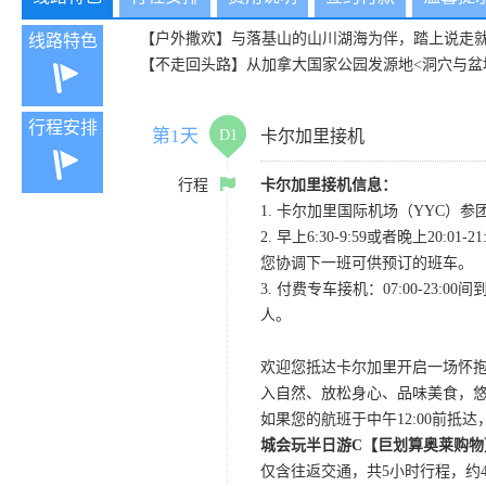
【户外撒欢】与落基山的山川湖海为伴，踏上说走就
线路特色
【不走回头路】从加拿大国家公园发源地<洞穴与盆
行程安排
第1天
D1
卡尔加里接机
行程
卡尔加里接机信息：
1. 卡尔加里国际机场（YYC）参团当
2. 早上6:30-9:59或者晚
您协调下一班可供预订的班车。
3. 付费专车接机：07:00-23:
人。
欢迎您抵达卡尔加里开启一场怀
入自然、放松身心、品味美食，
如果您的航班于中午12:00前抵
城会玩半日游C【巨划算奥莱购物
仅含往返交通，共5小时行程，约4小