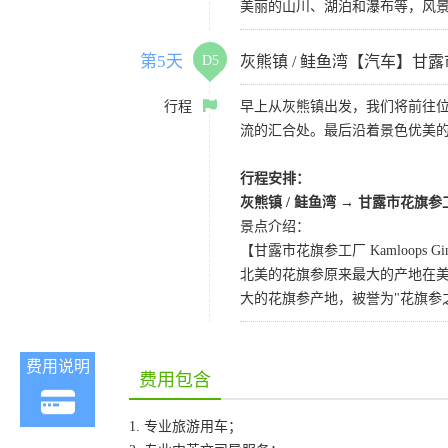
美丽的山川、湖泊和瀑布等，风
第5天
D5
灰熊镇 / 鲑鱼湾【汽车】甘
行程
早上从灰熊镇出发，我们将前往位于
流的汇合处。最后沿着景色优美
行程安排：
灰熊镇 / 鲑鱼湾 →
甘露市花旗参
景点介绍：
【甘露市花旗参工厂 Kamloops Ginse
北美的花旗参原来最大的产地在
大的花旗参产地，被誉为"花旗参
费用说明
费用包含
1. 专业旅游用车；