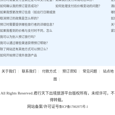
预订时需要支付全款还是可以支付定金？
如果我的支付未成功怎么办？
是
吗？
如何确认我的预订是否成功？
如何处理支付后价格变动的问题？
酒
如果我想更改预订信息（如出行日期或旅
哪
取消预订的政策是怎么样的？
如
客姓名）怎么办？
预订时需要提供哪些旅行者的详细信息？
关
如果我看到的价格与支付时不同，怎么
紧
我可以为别人预订旅行吗？
办？
我可以通过哪些渠道获得预订帮助？
除了网站还有其他方式可以预订么？
如何开始预订境外旅游产品
|
|
|
|
|
关于我们
联系我们
付款方式
预订须知
常见问题
站点地
|
图
All Rights Reserved.君行天下出境旅游平台版权所有，未经许可，不
得转载。
网站备案/许可证号
鲁ICP备17002975号-1