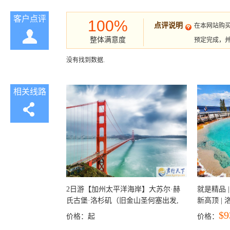
客户点评
100%
点评说明
在本网站购
整体满意度
预定完成，
没有找到数据.
相关线路
2日游【加州太平洋海岸】大苏尔·赫
就是精品 |
氏古堡·洛杉矶（旧金山圣何塞出发,
新高顶 |
洛杉矶结束）
彩穴+马
$9
价格：
起
价格：
石国家公