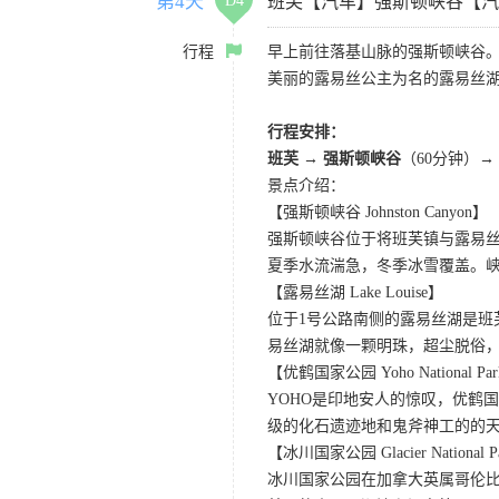
第4天
D4
班芙【汽车】强斯顿峡谷【汽
行程
早上前往落基山脉的强斯顿峡谷
美丽的露易丝公主为名的露易丝
行程安排：
班芙 → 强斯顿峡谷
（60分钟）→
景点介绍：
【强斯顿峡谷 Johnston Canyon】
强斯顿峡谷位于将班芙镇与露易
夏季水流湍急，冬季冰雪覆盖。
【露易丝湖 Lake Louise】
位于1号公路南侧的露易丝湖是
易丝湖就像一颗明珠，超尘脱俗，
【优鹤国家公园 Yoho National Pa
YOHO是印地安人的惊叹，优鹤
级的化石遗迹地和鬼斧神工的的
【冰川国家公园 Glacier National P
冰川国家公园在加拿大英属哥伦比