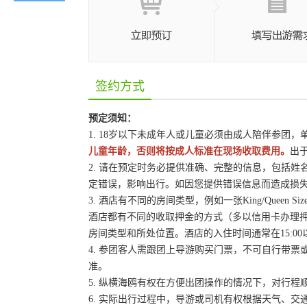
签约方式
预定须知：
1. 18岁以下未成年人或儿童必须由成人陪伴参团
儿童年龄，否则将按成人标准在现场收取费用。
出
2. 请在预定时务必提供准确、完整的信息，包括
定错误，影响出行。如因您提供错误信息而造成损
3. 酒店有不同的房间类型，例如一张King/Queen
酒店都有不同的收取押金的方式（多以信用卡办理
房间类型和所处位置。酒店的入住时间通常在15:00
4. 参团客人需跟团上导游购买门票，不可自行带票或
准。
5. 纵横海鸥有权在方便出团操作的情况下，对行
6. 实际出行过程中，导游或司机有权根据天气、