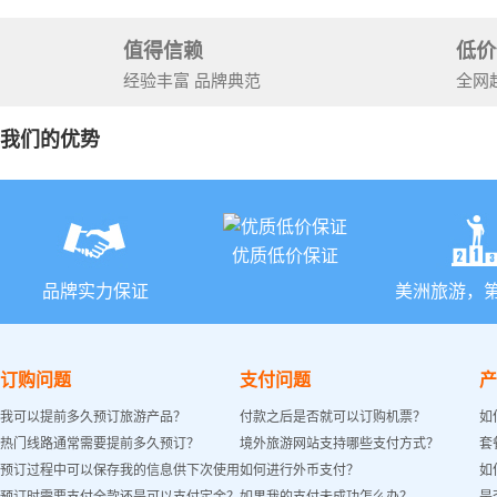
+锡安国家
值得信赖
低价
经验丰富 品牌典范
全网
我们的优势
优质低价保证
品牌实力保证
美洲旅游，
订购问题
支付问题
产
我可以提前多久预订旅游产品？
付款之后是否就可以订购机票？
如
热门线路通常需要提前多久预订？
境外旅游网站支持哪些支付方式？
套
预订过程中可以保存我的信息供下次使用
如何进行外币支付？
如