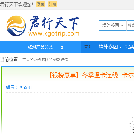
君行天下欢迎您！
|
登录
注册
境外参团
境外参团
北
旅游产品分类
首页
当前位置：
>>
>>
首页
境外参团
线路详情
【银榜惠享】冬季温卡连线 | 卡
编号：A5531