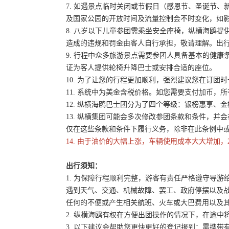
7. 如遇景点临时关闭或节假日（感恩节、圣诞节
及国家公园的开放时间及流量控制会不时变化，如
8. 八岁以下儿童参团需乘坐安全座椅，纵横海鸥提
造成的违规和罚金由客人自行承担，敬请理解。出
9. 行程中众多旅游景点需要参团人具备基本的健
证为客人提供轮椅升降巴士或安排合适的座位。
10. 为了让您的行程更加顺利，强烈建议您在订
11. 系统中为美金含税价格。如您需要支付加币，所
12. 纵横海鸥巴士团分为了四个等级：银榜惠享、
13. 纵横集团可能会多次修改参团条款和条件，
仅在这些条款和条件下履行义务，除非在此条例中
14. 由于油价的大幅上涨，车辆使用成本大大增加，
出行须知：
1. 为保障行程顺利完整，游客有责任严格遵守导
遇到天气、交通、机械故障、罢工、政府停摆以及
任何的不便或产生相关航班、火车或大巴费用以及
2. 纵横海鸥有权在方便出团操作的情况下，在途
3. 以下建议会帮助您更快更好的登记报到：需携带