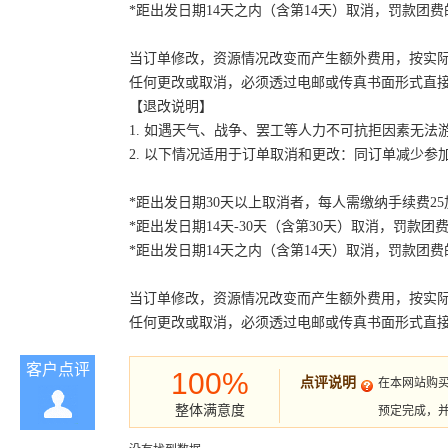
*距出发日期14天之内（含第14天）取消，罚款团费的
当订单修改，资源情况改变而产生额外费用，按实
任何更改或取消，必须透过电邮或传真书面形式直
【退改说明】
1. 如遇天气、战争、罢工等人力不可抗拒因素无
2. 以下情况适用于订单取消和更改：同订单减少
*距出发日期30天以上取消者，每人需缴纳手续费2
*距出发日期14天-30天（含第30天）取消，罚款团费
*距出发日期14天之内（含第14天）取消，罚款团费的
当订单修改，资源情况改变而产生额外费用，按实
任何更改或取消，必须透过电邮或传真书面形式直
客户点评
100%
点评说明
在本网站购
整体满意度
预定完成，