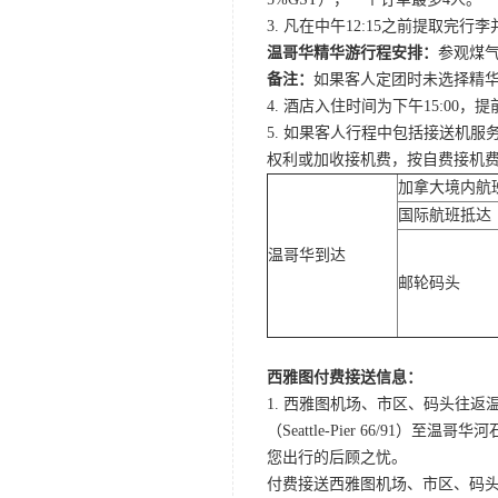
3. 凡在中午12:15之前提取完
温哥华精华游行程安排：
参观煤气
备注：
如果客人定团时未选择精华游
4. 酒店入住时间为下午15:0
5. 如果客人行程中包括接送机
权利或加收接机费，按自费接机
加拿大境内航
国际航班抵达
温哥华到达
邮轮码头
西雅图付费接送信息：
1. 西雅图机场、市区、码头往返温哥华酒店Q
（Seattle-Pier 66/91）至温
您出行的后顾之忧。
付费接送西雅图机场、市区、码头至温哥