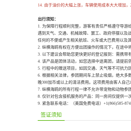
14. 由于油价的大幅上涨，车辆使用成本大大增加，
出行须知：
1. 为保障行程顺利完整，游客有责任严格遵守导
遇到天气、交通、机械故障、罢工、政府停摆以及
任何的不便或产生相关航班、火车或大巴费用以及
2. 纵横海鸥有权在方便出团操作的情况下，在途
3. 以下建议会帮助您更快更好的登记报到：需携带
4. 该产品是团体活动，如您选择中途离团，请提
5. 行程中的赠送项目，如因交通、天气等不可抗
6. 根据相关法律，参团期间车上禁止吸烟，绝大
晚300加币或以上的清洁费用。这项费用由客人自
7. 纵横海鸥的所有行程一律不允许带宠物和动物参
8. 仅针对包含接机服务的产品：同一房间仅提供
9. 紧急联系电话：（美国免费电话）+1(866)585-87
签证须知