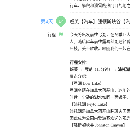
行车、攀爬和滑雪的热门目的地
第4天
D4
班芙【汽车】强顿斯峡谷【汽
行程
今天将出发前往弓湖，在冬季巨
人。随后驱车前往露易丝湖途径
压枝，美不胜收。跟随我们一起
行程安排：
班芙 → 弓湖
（15分钟）
→ 沛托湖
景点介绍：
【弓湖 Bow Lake】
弓湖坐落在加拿大落基山，冰川
时候，宁静的湖水如同一面镜子
【沛托湖 Peyto Lake】
沛托湖是加拿大落基山脉班夫国
因此成为公园内受游客欢迎的观
【强斯顿峡谷 Johnston Canyon】