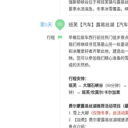
强斯顿峡谷位于将班芙镇与露易
夏季水流湍急，冬季冰雪覆盖。
第5天
D5
班芙【汽车】露易丝湖【汽车
行程
早餐后驱车西行前往热门徒步景点
我们将继续寻觅落基山另一处童话秘
和冰雕爱好者齐聚此地，建造出一个美丽
映。您可以参加我们精心准备的
成的天然桥。
行程安排：
班芙
→ 大理石峡谷
（60分钟）
→
钟）
→ 班芙/坎莫尔/卡尔加里
费尔蒙露易丝湖推荐活动项目（
1. 雪上大脚（
仅限冬季，此活动
2. 【自费】费尔蒙露易丝湖城堡
景点介绍：