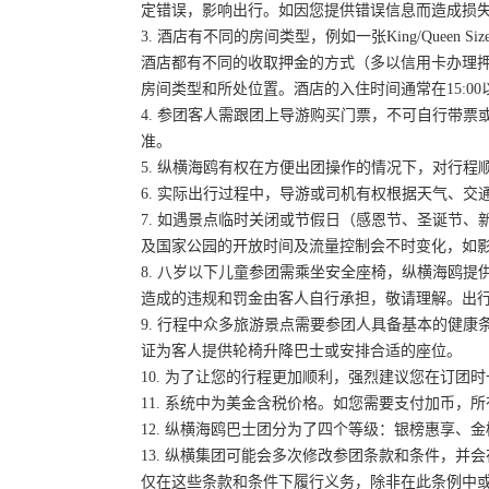
定错误，影响出行。如因您提供错误信息而造成损
3. 酒店有不同的房间类型，例如一张King/Queen
酒店都有不同的收取押金的方式（多以信用卡办理
房间类型和所处位置。酒店的入住时间通常在15:00
4. 参团客人需跟团上导游购买门票，不可自行带票或
准。
5. 纵横海鸥有权在方便出团操作的情况下，对行
6. 实际出行过程中，导游或司机有权根据天气、
7. 如遇景点临时关闭或节假日（感恩节、圣诞节
及国家公园的开放时间及流量控制会不时变化，如
8. 八岁以下儿童参团需乘坐安全座椅，纵横海鸥提
造成的违规和罚金由客人自行承担，敬请理解。出
9. 行程中众多旅游景点需要参团人具备基本的健
证为客人提供轮椅升降巴士或安排合适的座位。
10. 为了让您的行程更加顺利，强烈建议您在订
11. 系统中为美金含税价格。如您需要支付加币，所
12. 纵横海鸥巴士团分为了四个等级：银榜惠享、
13. 纵横集团可能会多次修改参团条款和条件，
仅在这些条款和条件下履行义务，除非在此条例中