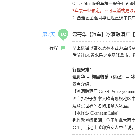
Quick Shuttle的车程一般在
*车票一经预定，不可取消或更改
2. 西雅图至温哥华往返直通车包车
第2天
D2
温哥华【汽车】冰酒酿酒厂【
行程
早上途径以畜牧及林木业为主的草
后前往BC省水果之乡基隆拿市，畅
行程安排：
温哥华 → 梅里特镇
（途经）
→ 
景点介绍：
【冰酒酿酒厂 Grizzli Winery/Summe
酒庄扎根于加拿大欧肯娜根地区
及购买世界闻名的加拿大冰酒。
【水怪湖 Okanagan Lake】
也作欧垦娜根湖，位于加拿大西南
公里。当地土著印第安人中传说