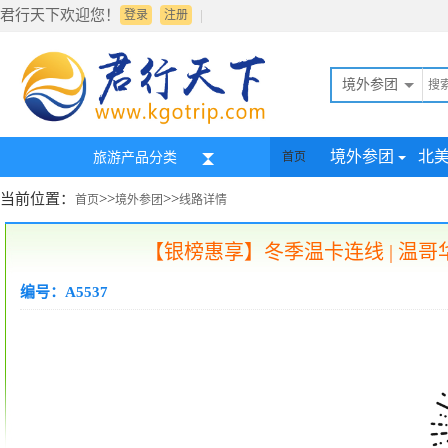
君行天下欢迎您！
|
登录
注册
境外参团
境外参团
北
旅游产品分类
首页
当前位置：
>>
>>
首页
境外参团
线路详情
【银榜惠享】冬季温卡连线 | 温哥
编号：A5537