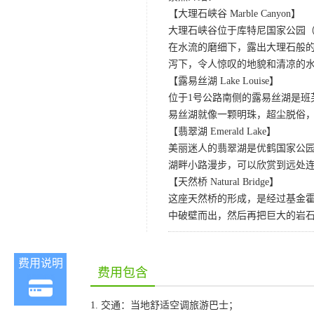
【大理石峡谷 Marble Canyon】
大理石峡谷位于库特尼国家公园（Koot
在水流的磨细下，露出大理石般
泻下，令人惊叹的地貌和清凉的
【露易丝湖 Lake Louise】
位于1号公路南侧的露易丝湖是
易丝湖就像一颗明珠，超尘脱俗，
【翡翠湖 Emerald Lake】
美丽迷人的翡翠湖是优鹤国家公园
湖畔小路漫步，可以欣赏到远处
【天然桥 Natural Bridge】
这座天然桥的形成，是经过基金
中破壁而出，然后再把巨大的岩石
费用说明
费用包含
1. 交通：当地舒适空调旅游巴士；