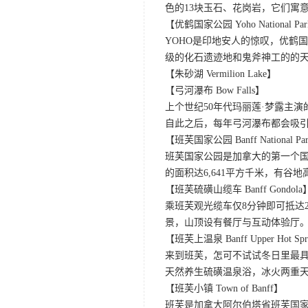
色的13块玉石、花岗岩，它们寓
【优鹤国家公园 Yoho National Pa
YOHO是印地安人的惊叹，优鹤
级的化石遗迹地和鬼斧神工的的
【朱砂湖 Vermilion Lake】
【弓河瀑布 Bow Falls】
上个世纪50年代玛丽莲·梦露主演的
自此之后，每年弓河瀑布都会吸
【班芙国家公园 Banff National Pa
班芙国家公园是加拿大的第一个国
的面积达6,641平方千米，有
【班芙硫磺山缆车 Banff Gondola
乘班芙观光缆车仅8分钟即可抵达
景，山顶设有餐厅与互动体验厅。
【班芙上温泉 Banff Upper Hot Spr
来到班芙，怎可不试试冬日里最
天然养生硫磺温泉浴，冰火两重
【班芙小镇 Town of Banff】
班芙是加拿大阿尔伯塔省班芙国