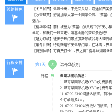
【冬日加西】温进卡出，不走回头路，沿途加西美
线路特色
【冰雪班芙】游览加拿大第一个国家公园、“落基山
魅力。
【精华浓缩】前往被誉为“落基山脉灵魂”的班芙小
丝湖，和我们一起来走进落基山脉的梦幻景色吧！
【魅力双峡】徒步于热门景点强斯顿峡谷与大理石
【暖冬礼赠】特别赠送班芙温泉门票，在冰雪世界
【特别体验】可自费打卡“世界之窗” 露易丝湖城
行程安排
第1天
D1
温哥华接机
行程
温哥华接机信息：
1. 温哥华国际机场(YVR)免费接机
2. 温哥华国际机场(YVR)付费
1）07:00-23:00间抵达航班，前
个订单最多4人。
2）07:00-23:00以外抵达的航班
5%GST），一个订单最多4人。