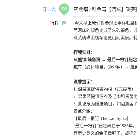
第3天
D3
灰熊镇 / 鲑鱼湾【汽车】班
行程
今天早上我们将参观太平洋铁路纪
而河床的颜色变成了朱砂褐色，成
班芙硫磺山缆车饱览山间美景。
行程安排：
灰熊镇/鲑鱼湾 → 最后一根钉纪
缆车
（必付项目，60分钟）→
班
温馨提示：
1. 温泉区提供置物柜（2元硬币
2. 温泉区提供泳衣及毛巾租赁服
3. 此温泉为赠送项目，如因游
景点介绍：
【最后一根钉 The Last Spike】
“最后一根钉”纪念碑建于198
有历史意义的金子做钉子，被称为