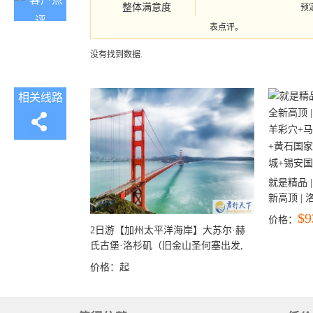
整体满意度
预
表点评。
没有找到数据.
相关线路
就是精品 |
新高顶 |
彩穴+马
$9
价格：
石国家公
2日游【加州太平洋海岸】大苏尔·赫
+锡安国家
氏古堡·洛杉矶（旧金山圣何塞出发,
洛杉矶结束）
价格：
起