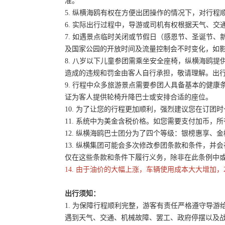
准。
5. 纵横海鸥有权在方便出团操作的情况下，对行
6. 实际出行过程中，导游或司机有权根据天气、
7. 如遇景点临时关闭或节假日（感恩节、圣诞节
及国家公园的开放时间及流量控制会不时变化，如
8. 八岁以下儿童参团需乘坐安全座椅，纵横海鸥提
造成的违规和罚金由客人自行承担，敬请理解。出
9. 行程中众多旅游景点需要参团人具备基本的健
证为客人提供轮椅升降巴士或安排合适的座位。
10. 为了让您的行程更加顺利，强烈建议您在订
11. 系统中为美金含税价格。如您需要支付加币，所
12. 纵横海鸥巴士团分为了四个等级：银榜惠享、
13. 纵横集团可能会多次修改参团条款和条件，
仅在这些条款和条件下履行义务，除非在此条例中
14. 由于油价的大幅上涨，车辆使用成本大大增加，
出行须知：
1. 为保障行程顺利完整，游客有责任严格遵守导
遇到天气、交通、机械故障、罢工、政府停摆以及