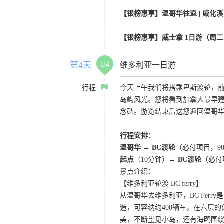
【银榜惠享】温哥华往返 | 威化
【银榜惠享】威士拿 1日游（周二
第4天
D4
维多利亚一日游
行程
今天上午我们将搭乘卑斯渡轮，
岛屿风光。您将看到加拿大最早
念碑。游览结束后送您返回温哥
行程安排：
温哥华 → BC渡轮
（必付项目，9
起点
（10分钟）→
BC渡轮
（必付
景点介绍：
【维多利亚轮渡 BC ferry】
从温哥华去维多利亚，BC Fe
造，可容纳约400辆车，在六层
美，不断望见小岛，还有海鸥围