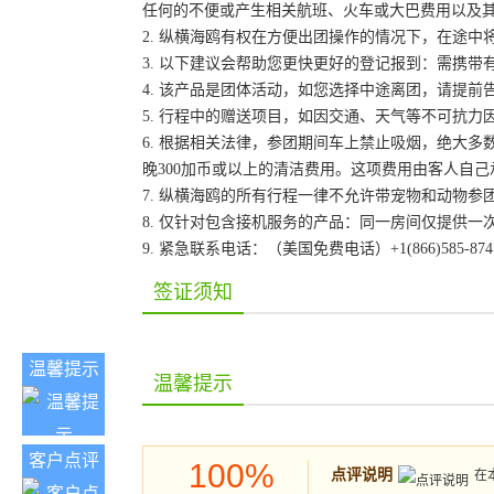
任何的不便或产生相关航班、火车或大巴费用以及
2. 纵横海鸥有权在方便出团操作的情况下，在途
3. 以下建议会帮助您更快更好的登记报到：需携带
4. 该产品是团体活动，如您选择中途离团，请提
5. 行程中的赠送项目，如因交通、天气等不可抗
6. 根据相关法律，参团期间车上禁止吸烟，绝大
晚300加币或以上的清洁费用。这项费用由客人自
7. 纵横海鸥的所有行程一律不允许带宠物和动物参
8. 仅针对包含接机服务的产品：同一房间仅提供
9. 紧急联系电话：（美国免费电话）+1(866)585-87
签证须知
温馨提示
温馨提示
客户点评
100%
点评说明
在