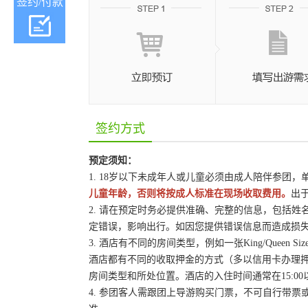
签约/付款
签约方式
预定须知：
1. 18岁以下未成年人或儿童必须由成人陪伴参团
儿童年龄，否则将按成人标准在现场收取费用。
出
2. 请在预定时务必提供准确、完整的信息，包括
定错误，影响出行。如因您提供错误信息而造成损
3. 酒店有不同的房间类型，例如一张King/Queen
酒店都有不同的收取押金的方式（多以信用卡办理
房间类型和所处位置。酒店的入住时间通常在15:00
4. 参团客人需跟团上导游购买门票，不可自行带票或