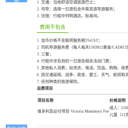
1. 交通：当地舒适空调旅游巴士；
2. 司导：选择一日游包含中英双语导游服务；
3. 住宿：行程中列明酒店，标准间。
费用不包含
1. 加币价格不含联邦服务税5%GST；
2. 司机导游服务费（每人每天USD$12美金/CAD$1
3. 三餐；
4. 行程中涉及到的一日游及相关活动门票；
5. 其他私人消费，如洗衣、电话、饮品、购物、收
6. 因交通延阻、战争、政变、罢工、天气、航班
7. 任何种类的旅游保险。
自费项目
项目名称
价格说明
成人：USD$6
维多利亚必付项目 Victoria Mandatory Fee
儿童（12岁以