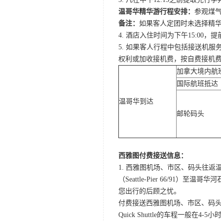
温哥华精华游行程安排：
参观煤气
备注：
如果客人定团时未选择精华游
4. 酒店入住时间为下午15:0
5. 如果客人行程中包括接送机
权利或加收接机费，按自费接机
加拿大境内航
国际航班抵达
温哥华到达
邮轮码头
西雅图付费接送信息：
1. 西雅图机场、市区、码头往返温哥华酒店Q
（Seattle-Pier 66/91）至温
您出行的后顾之忧。
付费接送西雅图机场、市区、码头至温哥
Quick Shuttle的车程一般在