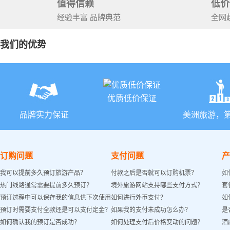
值得信赖
低价
经验丰富 品牌典范
全网
我们的优势
优质低价保证
品牌实力保证
美洲旅游，
订购问题
支付问题
产
我可以提前多久预订旅游产品？
付款之后是否就可以订购机票？
如
热门线路通常需要提前多久预订？
境外旅游网站支持哪些支付方式？
套
预订过程中可以保存我的信息供下次使用
如何进行外币支付？
如
预订时需要支付全款还是可以支付定金？
如果我的支付未成功怎么办？
是
吗？
如何确认我的预订是否成功？
如何处理支付后价格变动的问题？
酒