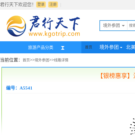
君行天下欢迎您！
|
登录
注册
境外参团
境外参团
北
旅游产品分类
首页
当前位置：
>>
>>
首页
境外参团
线路详情
【银榜惠享】
编号：A5541