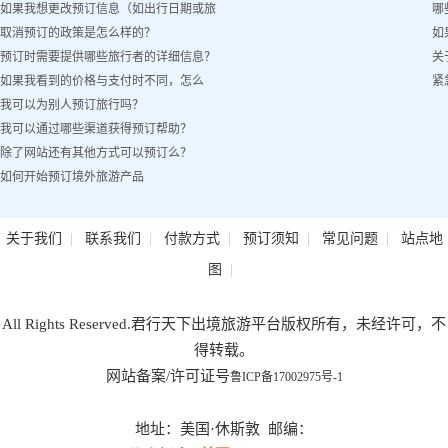
如果我想更改预订信息（如出行日期或旅
哪
取消预订的政策是怎么样的？
如
客姓名）怎么办？
预订时需要提供哪些旅行者的详细信息？
关
如果我看到的价格与支付时不同，怎么
紧
我可以为别人预订旅行吗？
办？
我可以通过哪些渠道获得预订帮助？
除了网站还有其他方式可以预订么？
如何开始预订境外旅游产品
|
|
|
|
|
关于我们
联系我们
付款方式
预订须知
常见问题
站点地
|
图
All Rights Reserved.君行天下出境旅游平台版权所有，未经许可，不
得转载。
网站备案/许可证号
鲁ICP备17002975号-1
地址：美国·休斯敦 邮编：