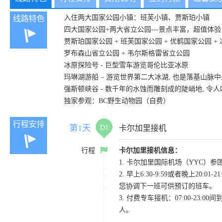
入住两大国家公园小镇：班芙小镇、贾斯珀小镇
线路特色
四大国家公园+两大省立公园---景点丰富，超值体验
贾斯珀国家公园 + 班芙国家公园 + 优鹤国家公园 +
罗布森山省立公园 + 韦尔斯格雷省立公园
冰原探险号 - 巨型雪车游览哥伦比亚冰原
玛琳湖游船 – 游览世界第二大冰湖, 也是落基山
强斯顿峡谷 - 数千年的水蚀而雕刻成的陡峭地, 令
独家参观：BC野生动物园（自费）
行程安排
第1天
D1
卡尔加里接机
行程
卡尔加里接机信息：
1. 卡尔加里国际机场（YYC）参团当
2. 早上6:30-9:59或者晚
您协调下一班可供预订的班车。
3. 付费专车接机：07:00-23:
人。