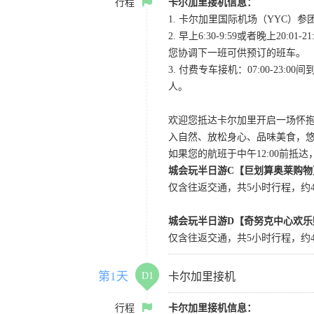
行程
卡尔加里接机信息：
1. 卡尔加里国际机场（YYC）参团当
2. 早上6:30-9:59或者晚
您协调下一班可供预订的班车。
3. 付费专车接机：07:00-23:
人。
欢迎您抵达卡尔加里开启一场怀
入自然、放松身心、品味美食，
如果您的航班于中午12:00前抵
城会玩半日游C【巨划算奥莱购物
仅含往返交通，共5小时行程，约4小
城会玩半日游D【奇努克中心欢乐
仅含往返交通，共5小时行程，约4
第1天
D1
卡尔加里接机
行程
卡尔加里接机信息：