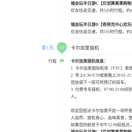
城会玩半日游C【巨划算奥莱购物
仅含往返交通，共5小时行程，约4小
城会玩半日游D【奇努克中心欢乐
仅含往返交通，共5小时行程，约4
第1天
D1
卡尔加里接机
行程
卡尔加里接机信息：
1. 卡尔加里国际机场（YYC）参团当
2. 早上6:30-9:59或者晚
您协调下一班可供预订的班车。
3. 付费专车接机：07:00-23:
人。
欢迎您抵达卡尔加里开启一场怀
入自然、放松身心、品味美食，
如果您的航班于中午12:00前抵
城会玩半日游C【巨划算奥莱购物