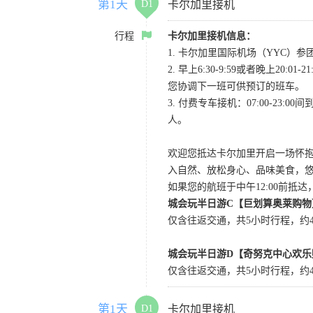
第1天
D1
卡尔加里接机
行程
卡尔加里接机信息：
1. 卡尔加里国际机场（YYC）参团当
2. 早上6:30-9:59或者晚
您协调下一班可供预订的班车。
3. 付费专车接机：07:00-23:
人。
欢迎您抵达卡尔加里开启一场怀
入自然、放松身心、品味美食，
如果您的航班于中午12:00前抵
城会玩半日游C【巨划算奥莱购物
仅含往返交通，共5小时行程，约4小
城会玩半日游D【奇努克中心欢乐
仅含往返交通，共5小时行程，约4
第1天
D1
卡尔加里接机