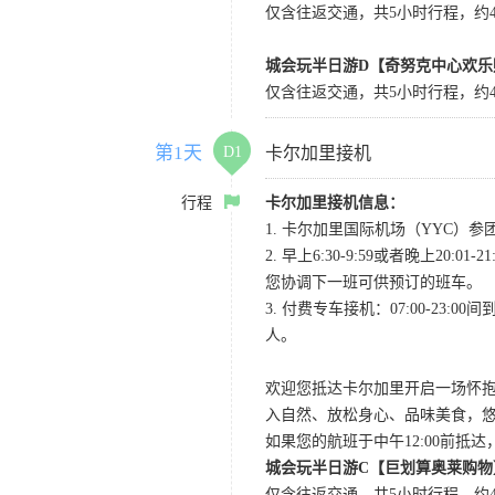
仅含往返交通，共5小时行程，约4小
城会玩半日游D【奇努克中心欢乐
仅含往返交通，共5小时行程，约4
第1天
D1
卡尔加里接机
行程
卡尔加里接机信息：
1. 卡尔加里国际机场（YYC）参团当
2. 早上6:30-9:59或者晚
您协调下一班可供预订的班车。
3. 付费专车接机：07:00-23:
人。
欢迎您抵达卡尔加里开启一场怀
入自然、放松身心、品味美食，
如果您的航班于中午12:00前抵
城会玩半日游C【巨划算奥莱购物
仅含往返交通，共5小时行程，约4小