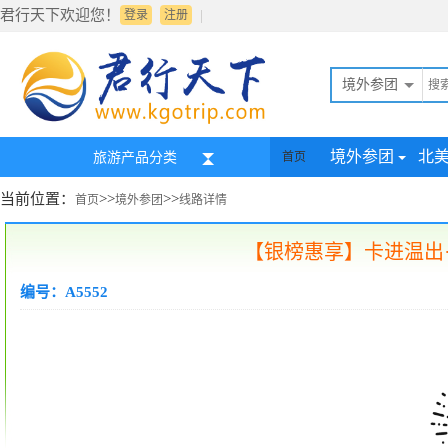
君行天下欢迎您！
|
登录
注册
境外参团
境外参团
北
旅游产品分类
首页
当前位置：
>>
>>
首页
境外参团
线路详情
【银榜惠享】卡进温出
编号：A5552