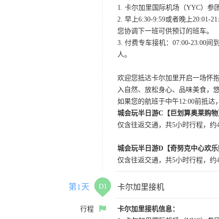
1. 卡尔加里国际机场（YYC）参团当
2. 早上6:30-9:59或者晚
您协调下一班可供预订的班车。
3. 付费专车接机：07:00-23:
人。
欢迎您抵达卡尔加里开启一场怀
入自然、放松身心、品味美食，
如果您的航班于中午12:00前抵
城会玩半日游C【巨划算奥莱购物
仅含往返交通，共5小时行程，约4小
城会玩半日游D【奇努克中心欢乐
仅含往返交通，共5小时行程，约4
第1天
D1
卡尔加里接机
行程
卡尔加里接机信息：