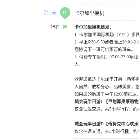
第1天
D1
卡尔加里接机
行程
卡尔加里接机信息：
1. 卡尔加里国际机场（YYC）参团当
2. 早上6:30-9:59或者晚
您协调下一班可供预订的班车。
3. 付费专车接机：07:00-23:
人。
欢迎您抵达卡尔加里开启一场怀
入自然、放松身心、品味美食，
如果您的航班于中午12:00前抵
城会玩半日游C【巨划算奥莱购物
仅含往返交通，共5小时行程，约4小
城会玩半日游D【奇努克中心欢乐
仅含往返交通，共5小时行程，约4