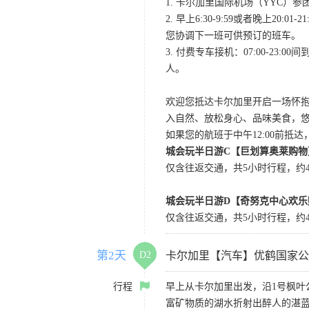
1. 卡尔加里国际机场（YYC）参团当
2. 早上6:30-9:59或者晚
您协调下一班可供预订的班车。
3. 付费专车接机：07:00-23:
人。
欢迎您抵达卡尔加里开启一场怀
入自然、放松身心、品味美食，
如果您的航班于中午12:00前抵
城会玩半日游C【巨划算奥莱购物
仅含往返交通，共5小时行程，约4小
城会玩半日游D【奇努克中心欢乐
仅含往返交通，共5小时行程，约4
第2天
D2
卡尔加里【汽车】优鹤国家公
行程
早上从卡尔加里出发，沿1号枫
富矿物质的湖水折射出醉人的湛蓝