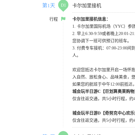
第1天
D1
卡尔加里接机
行程
卡尔加里接机信息：
1. 卡尔加里国际机场（YYC）参团当
2. 早上6:30-9:59或者晚
您协调下一班可供预订的班车。
3. 付费专车接机：07:00-23:
人。
欢迎您抵达卡尔加里开启一场怀
入自然、放松身心、品味美食，
如果您的航班于中午12:00前抵
城会玩半日游C【巨划算奥莱购物
仅含往返交通，共5小时行程，约4小
城会玩半日游D【奇努克中心欢乐
仅含往返交通，共5小时行程，约4