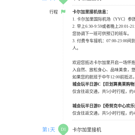
行程
卡尔加里接机信息：
1. 卡尔加里国际机场（YYC）参团当
2. 早上6:30-9:59或者晚
您协调下一班可供预订的班车。
3. 付费专车接机：07:00-23:
人。
欢迎您抵达卡尔加里开启一场怀
入自然、放松身心、品味美食，
如果您的航班于中午12:00前抵
城会玩半日游C【巨划算奥莱购物
仅含往返交通，共5小时行程，约4小
城会玩半日游D【奇努克中心欢乐
仅含往返交通，共5小时行程，约4
第1天
D1
卡尔加里接机