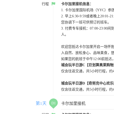
行程
卡尔加里接机信息：
1. 卡尔加里国际机场（YYC）参团当
2. 早上6:30-9:59或者晚
您协调下一班可供预订的班车。
3. 付费专车接机：07:00-23:
人。
欢迎您抵达卡尔加里开启一场怀
入自然、放松身心、品味美食，
如果您的航班于中午12:00前抵
城会玩半日游C【巨划算奥莱购物
仅含往返交通，共5小时行程，约4小
城会玩半日游D【奇努克中心欢乐
仅含往返交通，共5小时行程，约4
第1天
D1
卡尔加里接机