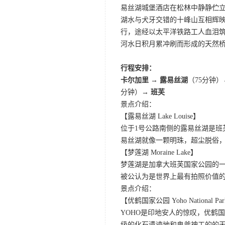
易丝湖城堡酒店在松林中静静伫立
湖水与犬牙交错的十峰山互相辉
行，途经以太平洋铁路工人血泪
河水日积月累冲刷而形成的天然
行程安排：
卡尔加里 → 露易丝湖
（75分钟
分钟）→
班芙
景点介绍：
【露易丝湖 Lake Louise】
位于1号公路南侧的露易丝湖是
易丝湖就像一颗明珠，超尘脱俗，
【梦莲湖 Moraine Lake】
梦莲湖是加拿大班芙国家公园的
被公认为是世界上最有拍照价值
景点介绍：
【优鹤国家公园 Yoho National Pa
YOHO是印地安人的惊叹，优鹤
级的化石遗迹地和鬼斧神工的的