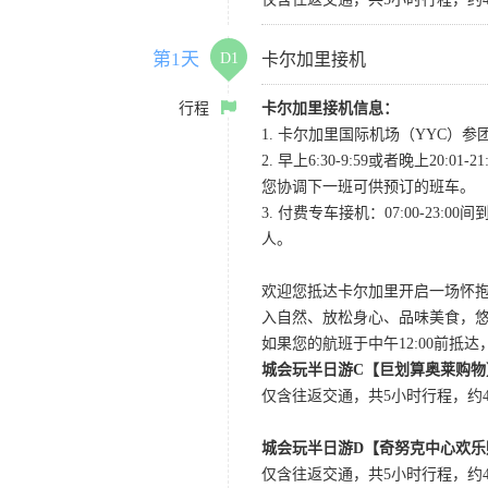
第1天
D1
卡尔加里接机
行程
卡尔加里接机信息：
1. 卡尔加里国际机场（YYC）参团当
2. 早上6:30-9:59或者晚
您协调下一班可供预订的班车。
3. 付费专车接机：07:00-23:
人。
欢迎您抵达卡尔加里开启一场怀
入自然、放松身心、品味美食，
如果您的航班于中午12:00前抵
城会玩半日游C【巨划算奥莱购物
仅含往返交通，共5小时行程，约4小
城会玩半日游D【奇努克中心欢乐
仅含往返交通，共5小时行程，约4