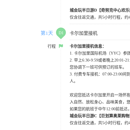
城会玩半日游D【奇努克中心欢乐
仅含往返交通，共5小时行程，约4
第1天
D1
卡尔加里接机
行程
卡尔加里接机信息：
1. 卡尔加里国际机场（YYC）参团当
2. 早上6:30-9:59或者晚
您协调下一班可供预订的班车。
3. 付费专车接机：07:00-23:
人。
欢迎您抵达卡尔加里开启一场怀
入自然、放松身心、品味美食，
如果您的航班于中午12:00前抵
城会玩半日游C【巨划算奥莱购物
仅含往返交通，共5小时行程，约4小