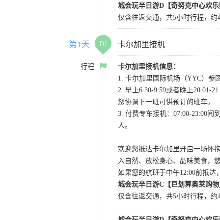
城会玩半日游D【奇努克中心欢乐
仅含往返交通，共5小时行程，约4
第1天
D1
卡尔加里接机
行程
卡尔加里接机信息：
1. 卡尔加里国际机场（YYC）参团当
2. 早上6:30-9:59或者晚
您协调下一班可供预订的班车。
3. 付费专车接机：07:00-23:
人。
欢迎您抵达卡尔加里开启一场怀
入自然、放松身心、品味美食，
如果您的航班于中午12:00前抵
城会玩半日游C【巨划算奥莱购物
仅含往返交通，共5小时行程，约4小
城会玩半日游D【奇努克中心欢乐