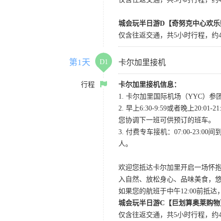
城会玩半日游D【奇努克中心欢乐
仅含往返交通，共5小时行程，约4
第1天
D1
卡尔加里接机
行程
卡尔加里接机信息：
1. 卡尔加里国际机场（YYC）参团当
2. 早上6:30-9:59或者晚
您协调下一班可供预订的班车。
3. 付费专车接机：07:00-23:
人。
欢迎您抵达卡尔加里开启一场怀
入自然、放松身心、品味美食，
如果您的航班于中午12:00前抵
城会玩半日游C【巨划算奥莱购物
仅含往返交通，共5小时行程，约4小