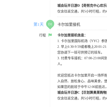
城会玩半日游D【奇努克中心欢乐
仅含往返交通，共5小时行程，约4
第1天
D1
卡尔加里接机
行程
卡尔加里接机信息：
1. 卡尔加里国际机场（YYC）参团当
2. 早上6:30-9:59或者晚
您协调下一班可供预订的班车。
3. 付费专车接机：07:00-23:
人。
欢迎您抵达卡尔加里开启一场怀
入自然、放松身心、品味美食，
如果您的航班于中午12:00前抵
城会玩半日游C【巨划算奥莱购物
仅含往返交通，共5小时行程，约4小