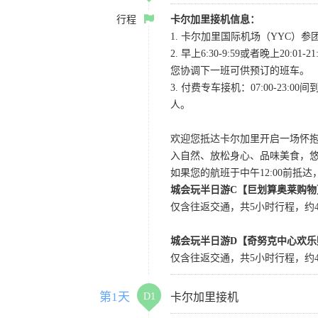
行程
卡尔加里接机信息：
1. 卡尔加里国际机场（YYC）参团当
2. 早上6:30-9:59或者晚
您协调下一班可供预订的班车。
3. 付费专车接机：07:00-23:
人。
欢迎您抵达卡尔加里开启一场怀
入自然、放松身心、品味美食，
如果您的航班于中午12:00前抵
城会玩半日游C【巨划算奥莱购物
仅含往返交通，共5小时行程，约4小
城会玩半日游D【奇努克中心欢乐
仅含往返交通，共5小时行程，约4
第1天
D1
卡尔加里接机