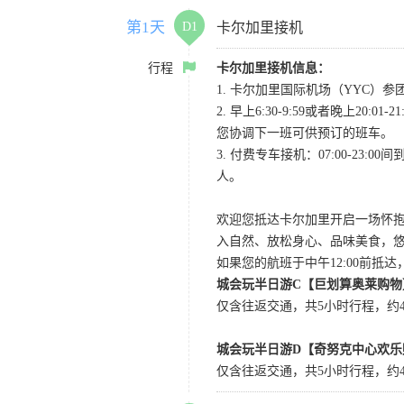
第1天
D1
卡尔加里接机
行程
卡尔加里接机信息：
1. 卡尔加里国际机场（YYC）参团当
2. 早上6:30-9:59或者晚
您协调下一班可供预订的班车。
3. 付费专车接机：07:00-23:
人。
欢迎您抵达卡尔加里开启一场怀
入自然、放松身心、品味美食，
如果您的航班于中午12:00前抵
城会玩半日游C【巨划算奥莱购物
仅含往返交通，共5小时行程，约4小
城会玩半日游D【奇努克中心欢乐
仅含往返交通，共5小时行程，约4