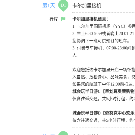
第1天
D1
卡尔加里接机
行程
卡尔加里接机信息：
1. 卡尔加里国际机场（YYC）参团当
2. 早上6:30-9:59或者晚
您协调下一班可供预订的班车。
3. 付费专车接机：07:00-23:
人。
欢迎您抵达卡尔加里开启一场怀
入自然、放松身心、品味美食，
如果您的航班于中午12:00前抵
城会玩半日游C【巨划算奥莱购物
仅含往返交通，共5小时行程，约4小
城会玩半日游D【奇努克中心欢乐
仅含往返交通，共5小时行程，约4