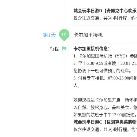
城会玩半日游D【奇努克中心欢乐
仅含往返交通，共5小时行程，约4
第1天
D1
卡尔加里接机
行程
卡尔加里接机信息：
1. 卡尔加里国际机场（YYC）参团当
2. 早上6:30-9:59或者晚
您协调下一班可供预订的班车。
3. 付费专车接机：07:00-23:
人。
欢迎您抵达卡尔加里开启一场怀
入自然、放松身心、品味美食，
如果您的航班于中午12:00前抵
城会玩半日游C【巨划算奥莱购物
仅含往返交通，共5小时行程，约4小