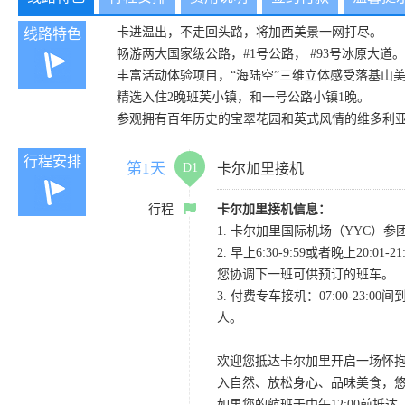
卡进温出，不走回头路，将加西美景一网打尽。
线路特色
畅游两大国家级公路，#1号公路， #93号冰原大道。
丰富活动体验项目，“海陆空”三维立体感受落基山
精选入住2晚班芙小镇，和一号公路小镇1晚。
参观拥有百年历史的宝翠花园和英式风情的维多利
行程安排
第1天
D1
卡尔加里接机
行程
卡尔加里接机信息：
1. 卡尔加里国际机场（YYC）参团当
2. 早上6:30-9:59或者晚
您协调下一班可供预订的班车。
3. 付费专车接机：07:00-23:
人。
欢迎您抵达卡尔加里开启一场怀
入自然、放松身心、品味美食，
如果您的航班于中午12:00前抵