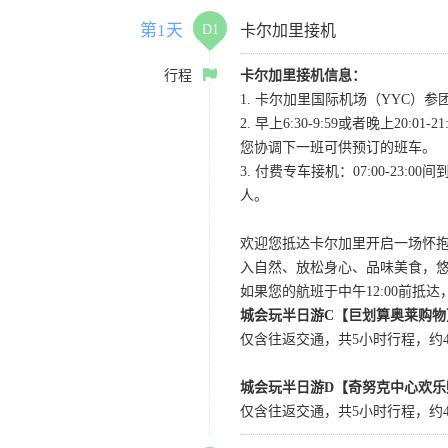
第1天
D1
卡尔加里接机
行程
卡尔加里接机信息：
1. 卡尔加里国际机场（YYC）参团当
2. 早上6:30-9:59或者晚
您协调下一班可供预订的班车。
3. 付费专车接机：07:00-23:
人。
欢迎您抵达卡尔加里开启一场怀
入自然、放松身心、品味美食，
如果您的航班于中午12:00前抵
城会玩半日游C【巨划算奥莱购物
仅含往返交通，共5小时行程，约4小
城会玩半日游D【奇努克中心欢乐
仅含往返交通，共5小时行程，约4