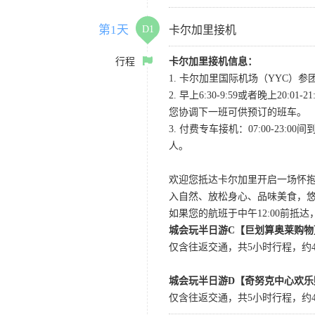
第1天
D1
卡尔加里接机
行程
卡尔加里接机信息：
1. 卡尔加里国际机场（YYC）参团当
2. 早上6:30-9:59或者晚
您协调下一班可供预订的班车。
3. 付费专车接机：07:00-23:
人。
欢迎您抵达卡尔加里开启一场怀
入自然、放松身心、品味美食，
如果您的航班于中午12:00前抵
城会玩半日游C【巨划算奥莱购物
仅含往返交通，共5小时行程，约4小
城会玩半日游D【奇努克中心欢乐
仅含往返交通，共5小时行程，约4