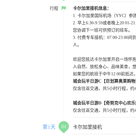
行程
卡尔加里接机信息：
1. 卡尔加里国际机场（YYC）参团当
2. 早上6:30-9:59或者晚
您协调下一班可供预订的班车。
3. 付费专车接机：07:00-23:
人。
欢迎您抵达卡尔加里开启一场怀
入自然、放松身心、品味美食，
如果您的航班于中午12:00前抵
城会玩半日游C【巨划算奥莱购物
仅含往返交通，共5小时行程，约4小
城会玩半日游D【奇努克中心欢乐
仅含往返交通，共5小时行程，约4
第1天
D1
卡尔加里接机