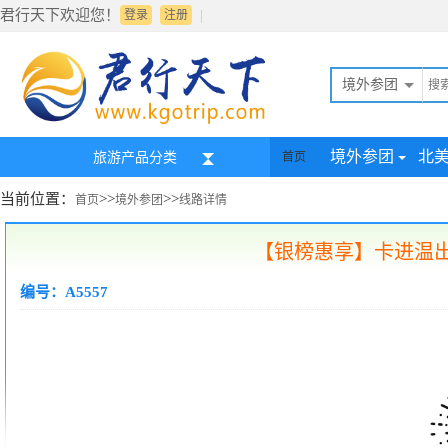
君行天下欢迎您！
|
登录
注册
境外参团
境外参团
北
旅游产品分类
首页
当前位置：
>>
>>
首页
境外参团
线路详情
【银榜惠享】卡进温出
编号：A5557