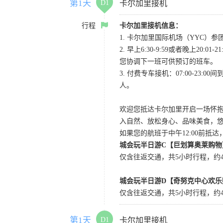
第1天
D1
卡尔加里接机
行程
卡尔加里接机信息：
1. 卡尔加里国际机场（YYC）参团当
2. 早上6:30-9:59或者晚
您协调下一班可供预订的班车。
3. 付费专车接机：07:00-23:
人。
欢迎您抵达卡尔加里开启一场怀
入自然、放松身心、品味美食，
如果您的航班于中午12:00前抵
城会玩半日游C【巨划算奥莱购物
仅含往返交通，共5小时行程，约4小
城会玩半日游D【奇努克中心欢乐
仅含往返交通，共5小时行程，约4
第1天
D1
卡尔加里接机