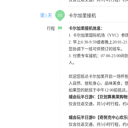
第1天
D1
卡尔加里接机
行程
卡尔加里接机信息：
1. 卡尔加里国际机场（YYC）参团当
2. 早上6:30-9:59或者晚
您协调下一班可供预订的班车。
3. 付费专车接机：07:00-23:
人。
欢迎您抵达卡尔加里开启一场怀
入自然、放松身心、品味美食，
如果您的航班于中午12:00前抵
城会玩半日游C【巨划算奥莱购物
仅含往返交通，共5小时行程，约4小
城会玩半日游D【奇努克中心欢乐
仅含往返交通，共5小时行程，约4