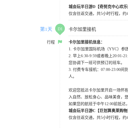
城会玩半日游D【奇努克中心欢乐
仅含往返交通，共5小时行程，约4
第1天
D1
卡尔加里接机
行程
卡尔加里接机信息：
1. 卡尔加里国际机场（YYC）参团当
2. 早上6:30-9:59或者晚
您协调下一班可供预订的班车。
3. 付费专车接机：07:00-23:
人。
欢迎您抵达卡尔加里开启一场怀
入自然、放松身心、品味美食，
如果您的航班于中午12:00前抵
城会玩半日游C【巨划算奥莱购物
仅含往返交通，共5小时行程，约4小