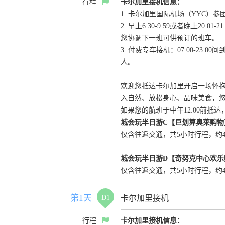
行程
卡尔加里接机信息：
1. 卡尔加里国际机场（YYC）参团当
2. 早上6:30-9:59或者晚
您协调下一班可供预订的班车。
3. 付费专车接机：07:00-23:
人。
欢迎您抵达卡尔加里开启一场怀
入自然、放松身心、品味美食，
如果您的航班于中午12:00前抵
城会玩半日游C【巨划算奥莱购物
仅含往返交通，共5小时行程，约4小
城会玩半日游D【奇努克中心欢乐
仅含往返交通，共5小时行程，约4
第1天
D1
卡尔加里接机
行程
卡尔加里接机信息：