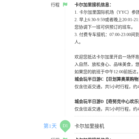
行程
卡尔加里接机信息：
1. 卡尔加里国际机场（YYC）参团当
2. 早上6:30-9:59或者晚
您协调下一班可供预订的班车。
3. 付费专车接机：07:00-23:
人。
欢迎您抵达卡尔加里开启一场怀
入自然、放松身心、品味美食，
如果您的航班于中午12:00前抵
城会玩半日游C【巨划算奥莱购物
仅含往返交通，共5小时行程，约4小
城会玩半日游D【奇努克中心欢乐
仅含往返交通，共5小时行程，约4
第1天
D1
卡尔加里接机