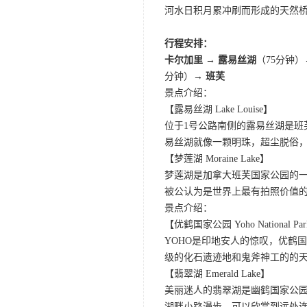
河水日积月累冲刷而形成的天然
行程安排：
卡尔加里 → 露易丝湖
（75分钟
分钟）→
班芙
景点介绍：
【露易丝湖 Lake Louise】
位于1号公路南侧的露易丝湖是
易丝湖就像一颗明珠，超尘脱俗，
【梦莲湖 Moraine Lake】
梦莲湖是加拿大班芙国家公园的
被公认为是世界上最有拍照价值
景点介绍：
【优鹤国家公园 Yoho National Pa
YOHO是印地安人的惊叹，优鹤
级的化石遗迹地和鬼斧神工的的
【翡翠湖 Emerald Lake】
美丽迷人的翡翠湖是幽鹤国家公园
湖畔小路漫步，可以欣赏到远处