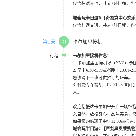
仅含往返交通，共5小时行程，约4小
城会玩半日游D【奇努克中心欢乐
仅含往返交通，共5小时行程，约4
第1天
D1
卡尔加里接机
行程
卡尔加里接机信息：
1. 卡尔加里国际机场（YYC）参团当
2. 早上6:30-9:59或者晚
您协调下一班可供预订的班车。
3. 付费专车接机：07:00-23:
人。
欢迎您抵达卡尔加里开启一场怀
入自然、放松身心、品味美食，
如果您的航班于中午12:00前抵
城会玩半日游C【巨划算奥莱购物
仅含往返交通，共5小时行程，约4小