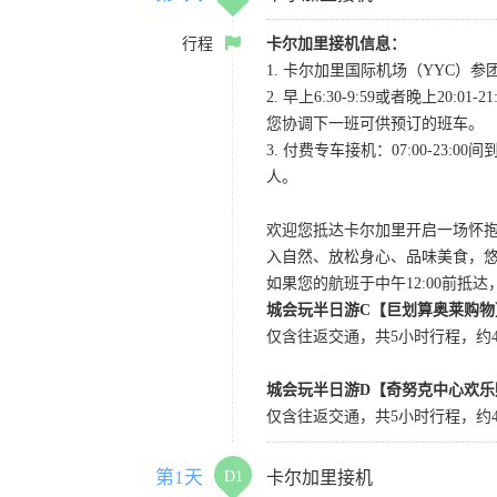
行程
卡尔加里接机信息：
1. 卡尔加里国际机场（YYC）参团当
2. 早上6:30-9:59或者晚
您协调下一班可供预订的班车。
3. 付费专车接机：07:00-23:
人。
欢迎您抵达卡尔加里开启一场怀
入自然、放松身心、品味美食，
如果您的航班于中午12:00前抵
城会玩半日游C【巨划算奥莱购物
仅含往返交通，共5小时行程，约4小
城会玩半日游D【奇努克中心欢乐
仅含往返交通，共5小时行程，约4
第1天
D1
卡尔加里接机