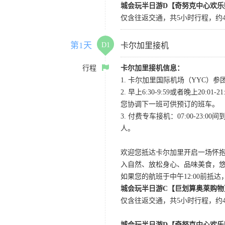
城会玩半日游D【奇努克中心欢乐
仅含往返交通，共5小时行程，约4
第1天
D1
卡尔加里接机
行程
卡尔加里接机信息：
1. 卡尔加里国际机场（YYC）参团当
2. 早上6:30-9:59或者晚
您协调下一班可供预订的班车。
3. 付费专车接机：07:00-23:
人。
欢迎您抵达卡尔加里开启一场怀
入自然、放松身心、品味美食，
如果您的航班于中午12:00前抵
城会玩半日游C【巨划算奥莱购物
仅含往返交通，共5小时行程，约4小
城会玩半日游D【奇努克中心欢乐