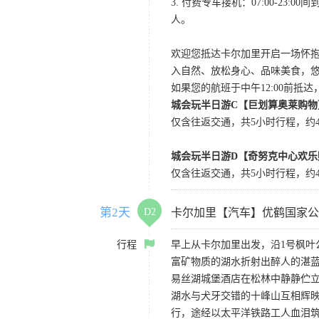
3. 付费专车接机：07:00-23:
人。
欢迎您抵达卡尔加里开启一场怀
入自然、放松身心、品味美食，
如果您的航班于中午12:00前抵
城会玩半日游C【巨划算奥莱购物
仅含往返交通，共5小时行程，约4小
城会玩半日游D【奇努克中心欢乐
仅含往返交通，共5小时行程，约4
第2天
D2
卡尔加里【汽车】优鹤国家公
行程
早上从卡尔加里出发，沿1号枫
富矿物质的湖水折射出醉人的湛蓝
易丝湖城堡酒店在松林中静静伫立
湖水与犬牙交错的十峰山互相辉
行，途经以太平洋铁路工人血泪