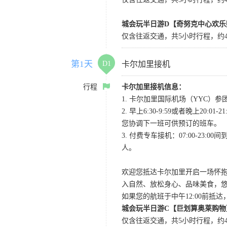
城会玩半日游D【奇努克中心欢乐
仅含往返交通，共5小时行程，约4
第1天
D1
卡尔加里接机
行程
卡尔加里接机信息：
1. 卡尔加里国际机场（YYC）参团当
2. 早上6:30-9:59或者晚
您协调下一班可供预订的班车。
3. 付费专车接机：07:00-23:
人。
欢迎您抵达卡尔加里开启一场怀
入自然、放松身心、品味美食，
如果您的航班于中午12:00前抵
城会玩半日游C【巨划算奥莱购物
仅含往返交通，共5小时行程，约4小