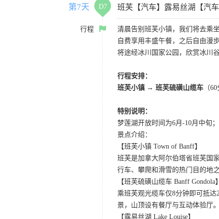
第7天
D7
班芙【汽车】露易丝湖【汽车
行程
清晨告别班芙小镇，我们将去乘
自费享用丰盛午餐，之后自由漫步
将途经冰川国家公园，欣赏冰川谷
行程安排：
班芙小镇 → 班芙硫磺山缆车
（6
特别说明：
梦莲湖开放时间为6月-10月中
景点介绍：
【班芙小镇 Town of Banff】
班芙是加拿大阿尔伯塔省班芙国
行车、攀爬和滑雪的热门目的地
【班芙硫磺山缆车 Banff Gondola
乘班芙观光缆车仅8分钟即可抵达
景，山顶设有餐厅与互动体验厅。
【露易丝湖 Lake Louise】