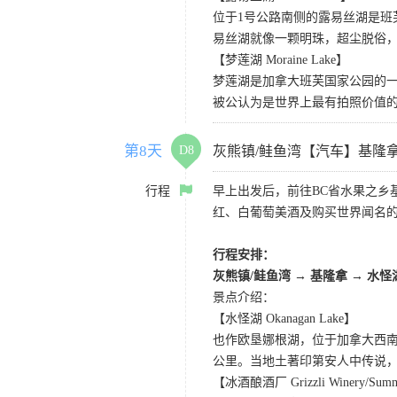
位于1号公路南侧的露易丝湖是
易丝湖就像一颗明珠，超尘脱俗，
【梦莲湖 Moraine Lake】
梦莲湖是加拿大班芙国家公园的
被公认为是世界上最有拍照价值
第8天
D8
灰熊镇/鲑鱼湾【汽车】基隆
行程
早上出发后，前往BC省水果之乡基
红、白葡萄美酒及购买世界闻名
行程安排：
灰熊镇/鲑鱼湾 → 基隆拿 → 水怪
景点介绍：
【水怪湖 Okanagan Lake】
也作欧垦娜根湖，位于加拿大西南
公里。当地土著印第安人中传说
【冰酒酿酒厂 Grizzli Winery/Summe