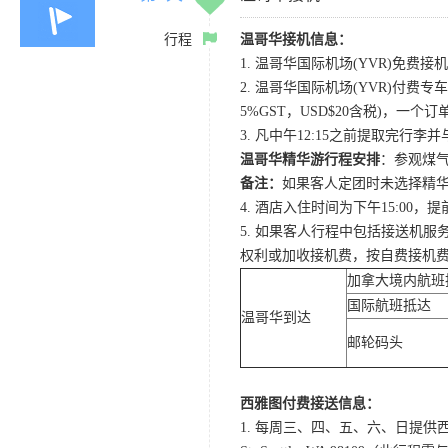
行程
温哥华接机信息：
1. 温哥华国际机场(YVR)免费接机
2. 温哥华国际机场(YVR)付费专车
5%GST，USD$20含税)，一个
3. 凡中午12:15之前提取完行
温哥华精华游行程安排
：参观煤气
备注：
如果客人定团时未选择精华
4. 酒店入住时间为下午15:0
5. 如果客人行程中包括接送机
权利或加收接机费，按自费接机
加拿大境内航班
国际航班抵达
温哥华到达
邮轮码头
西雅图付费接送信息：
1. 每周三、四、五、六、日提供西