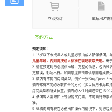
签约方式
预定须知：
1. 18岁以下未成年人或儿童必须由成人陪伴参团
儿童年龄，否则将按成人标准在现场收取费用。
出
2. 请在预定时务必提供准确、完整的信息，包括
定错误，影响出行。如因您提供错误信息而造成损
3. 酒店有不同的房间类型，例如一张King/Queen
酒店都有不同的收取押金的方式（多以信用卡办理
房间类型和所处位置。酒店的入住时间通常在15:00
4. 参团客人需跟团上导游购买门票，不可自行带票或
准。
5. 纵横海鸥有权在方便出团操作的情况下，对行