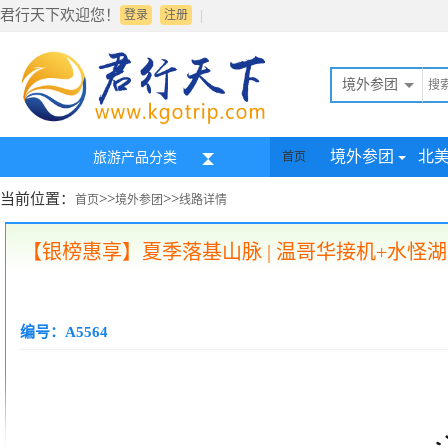
君行天下欢迎您！
|
登录
注册
境外参团
境外参团
北
旅游产品分类
首页
当前位置：
>>
>>
首页
境外参团
线路详情
【银榜惠享】夏季落基山脉 | 温哥华接机+水怪
编号：A5564