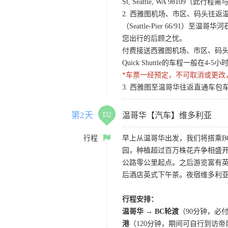
St, Seattle, WA 98
2. 西雅图机场、市区、码头往返温哥华酒店Q
（Seattle-Pier 66/91）至温
您出行的后顾之忧。
付费接送西雅图机场、市区、码头至温哥
Quick Shuttle的车程一般在
*车票一经预定，不可取消或更改
3. 西雅图至温哥华往返直通车包车
第2天
D2
温哥华【汽车】维多利亚
行程
早上从温哥华出发，我们将搭乘B
园，种植超过百万株花卉争相盛开，琳
公路零公里起点。之后游览富有
后酒店英式下午茶。夜宿维多利
行程安排：
温哥华 → BC轮渡
（90分钟，必
港
（120分钟，期间可自行到访