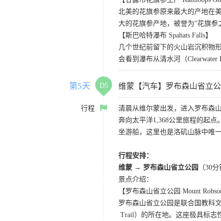
北美的花旗参原来最大的产地在
大的花旗参产地，被誉为"花旗参
【斯巴哈特瀑布 Spahats Falls】
几个世纪前留下的火山岩沉积物
会看到瀑布从清水河（Clearwat
第5天
D5
维蒙【汽车】罗布森山省立公
行程
清晨从维尔蒙出发，进入罗布森
奔向太平洋1,368公里旅程的
坐游船，这里也是洛矶山脉中唯
行程安排：
维蒙 → 罗布森山省立公园
（30
景点介绍：
【罗布森山省立公园 Mount Robson Pr
罗布森山省立公园是联合国教科文组
Trail）的所在地。这座极具