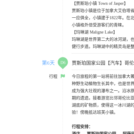
【贾斯珀小镇 Town of Jasper】
贾斯珀小镇是位于加拿大艾伯塔省
一应俱全，小镇建于1822年。
小镇格外倍受游客们的青睐。
【玛琳湖 Maligne Lake】
玛琳湖是世界第二大的冰河湖，
健行步道。玛琳湖中的精灵岛是
第6天
D6
贾斯珀国家公园【汽车】哥伦
行程
今日旅程的第一站将前往加拿大
种野生动植物生长其中，也是世
成为强大壮观的瀑布之一。沿冰原
期的遗迹。接着游览比邻哥伦比亚
湖底的矿物质，使得这一冰川湖的
验！傍晚抵达班芙小镇。
行程安排：
酒店 → 贾斯珀国家公园 → 阿萨