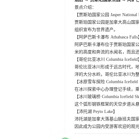
景点介绍：
【贾斯珀国家公园 Jasper National 
贾斯珀国家公园是加拿大高山国家
组织宣布为世界遗产。
【阿萨巴斯卡瀑布 Athabasca Fall
阿萨巴斯卡瀑布位于贾斯珀国家公
米的高度和奔流的水闻名，而且
【哥伦比亚冰川 Columbia Icefiel
哥伦比亚冰川形成于远古时代，
洋的大分水岭。哥伦比亚冰川为
【冰原雪车探险 Columbia Icefield A
在冰川探索中心办理登记手续，
【冰川玻璃桥 Columbia Icefield S
这个弧形钢铁框架的天空步道从悬崖
【沛托湖 Peyto Lake】
沛托湖是加拿大落基山脉班夫国
因此成为公园内受游客欢迎的观