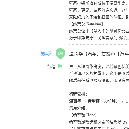
壁画小镇彻梅纳斯位于温哥华岛
壁画，更是让游客流连忘返。这
家陆续加入了绘制壁画的队伍，到
【纳奈莫 Nanaimo】
纳奈莫位于加拿大不列颠哥伦比
源于印第安原住民语言意为“聚会
第4天
D4
温哥华【汽车】甘露市【汽车
行程
早上从温哥华出发，沿着景色优
半沙漠地区的甘露市，这里是BC
随后前往斯巴哈特瀑布，虽没有
行程安排：
温哥华 → 希望镇
（30分钟）
→ 
景点介绍：
【希望镇 Hope】
希望镇是散步和探索的理想场所
【甘露市花旗参工厂 Kamloops Ginse