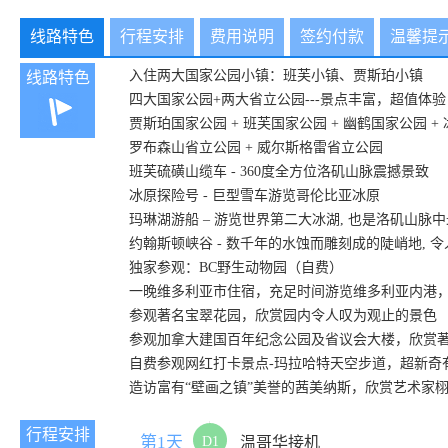
线路特色
行程安排
费用说明
签约付款
温馨提
入住两大国家公园小镇：班芙小镇、贾斯珀小镇
线路特色
四大国家公园+两大省立公园---景点丰富，超值体验
贾斯珀国家公园 + 班芙国家公园 + 幽鹤国家公园 +
罗布森山省立公园 + 威尔斯格雷省立公园
班芙硫磺山缆车 - 360度全方位洛矶山脉震撼景致
冰原探险号 - 巨型雪车游览哥伦比亚冰原
玛琳湖游船 – 游览世界第二大冰湖, 也是洛矶山
约翰斯顿峡谷 - 数千年的水蚀而雕刻成的陡峭地, 
独家参观：BC野生动物园（自费）
一晚维多利亚市住宿，充足时间游览维多利亚内港
参观著名宝翠花园，欣赏园内令人叹为观止的景色
参观加拿大建国百年纪念公园及省议会大楼，欣赏
自费参观网红打卡景点-玛拉哈特天空步道，超新奇
造访富有“壁画之镇”美誉的茜美纳斯，欣赏艺术家
行程安排
第1天
D1
温哥华接机