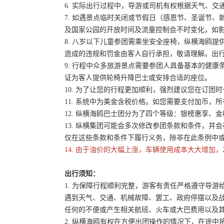
6. 实际出行过程中，导游或司机有权根据天气、
7. 如遇景点临时关闭或节假日（感恩节、圣诞节
及国家公园的开放时间及流量控制会不时变化，如
8. 八岁以下儿童参团需乘坐安全座椅，纵横海鸥提
造成的违规和罚金由客人自行承担，敬请理解。出
9. 行程中众多旅游景点需要参团人具备基本的健
证为客人提供轮椅升降巴士或安排合适的座位。
10. 为了让您的行程更加顺利，强烈建议您在订
11. 系统中为美金含税价格。如您需要支付加币，所
12. 纵横海鸥巴士团分为了四个等级：银榜惠享、
13. 纵横集团可能会多次修改参团条款和条件，
仅在这些条款和条件下履行义务，除非在此条例中
14. 由于油价的大幅上涨，车辆使用成本大大增加，
出行须知：
1. 为保障行程顺利完整，游客有责任严格遵守导
遇到天气、交通、机械故障、罢工、政府停摆以及
任何的不便或产生相关航班、火车或大巴费用以及
2. 纵横海鸥有权在方便出团操作的情况下，在途