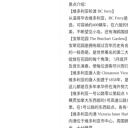
景点介绍：
【维多利亚轮渡 BC ferry】
从温哥华去维多利亚，BC Fe
造，可容纳约400辆车，在六层
美，不断望见小岛，还有海鸥围
【宝翠花园 The Butchart Gardens
宝翠花园是拥有超过百年历史有名
的一枝奇葩，是世界著名的第二大
绽放在花园的每个角落； 5月底
及音乐演奏，使每位游客尽兴而归
【维多利亚唐人街 Chinatown Victo
维多利亚的唐人街建于1858年
这儿都是百多年来华侨在海外努
【维多利亚一号公路零公里起点 Victoria
横贯加拿大东西部的1号高速公路
里。在1号公路的东西起点，各有
【维多利亚内港 Victoria Inner Har
内港位于维多利亚市中心，周围
光，十分惬意。