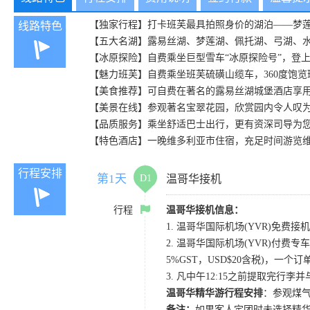
【独家行程】打卡班芙最具拍照身价的湖泊——梦
线路特色
【五大名湖】露易丝湖、梦莲湖、佩托湖、弓湖、
【冰原探险】自费乘坐巨型雪车“冰原探险号”，登
【魅力班芙】自费乘坐班芙硫磺山缆车，360度饱
【美食推荐】可自费在著名的露易丝湖城堡酒店享
【美景在线】参观著名宝翠花园，欣赏园内令人叹
【品质服务】乘坐舒适巴士出行，更有资深司导为
【特色酒店】一晚维多利亚市住宿，充足时间游览
行程安排
第1天
D1
温哥华接机
行程
温哥华接机信息：
1. 温哥华国际机场(YVR)免费接机
2. 温哥华国际机场(YVR)付费专车
5%GST，USD$20含税)，一个
3. 凡中午12:15之前提取完行
温哥华精华游行程安排
：参观煤气
备注：
如果客人定团时未选择精华