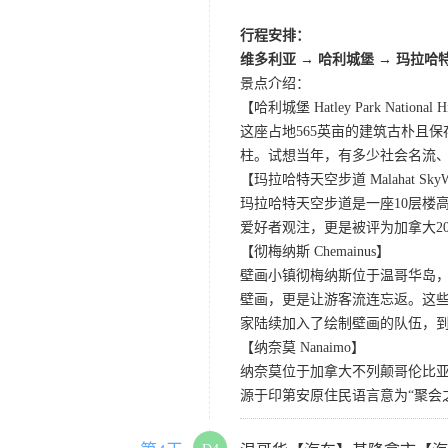
行程安排：
维多利亚 → 哈利城堡 → 玛拉哈
景点介绍：
【哈利城堡 Hatley Park National His
这座占地565英亩的建筑古朴且
柱。试想当年，有多少社会名流
【玛拉哈特天空步道 Malahat SkyW
玛拉哈特天空步道是一座10层楼高
爱好者观注，更是被评为加拿大2
【彻梅纳斯 Chemainus】
壁画小镇彻梅纳斯位于温哥华岛
壁画，更是让游客流连忘返。这
家陆续加入了绘制壁画的队伍，到
【纳奈莫 Nanaimo】
纳奈莫位于加拿大不列颠哥伦比
源于印第安原住民语言意为“聚会