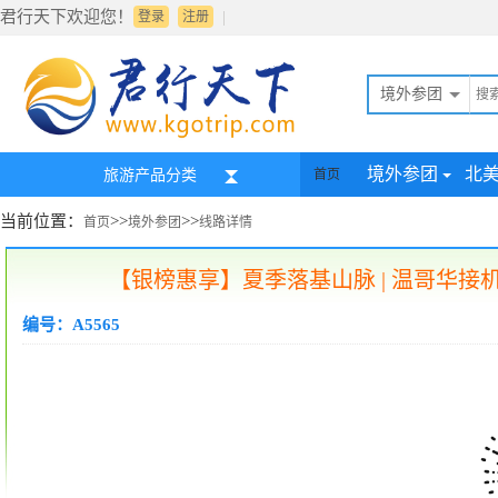
君行天下欢迎您！
|
登录
注册
境外参团
境外参团
北
旅游产品分类
首页
当前位置：
>>
>>
首页
境外参团
线路详情
【银榜惠享】夏季落基山脉 | 温哥华接
编号：A5565