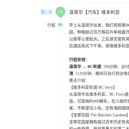
第2天
D2
温哥华【汽车】维多利亚
行程
早上从温哥华出发，我们将搭乘B
园，种植超过百万株花卉争相盛开，琳
公路零公里起点。之后游览富有
后酒店英式下午茶。夜宿维多利
行程安排：
温哥华 → BC轮渡
（90分钟，必
港
（120分钟，期间可自行到访
景点介绍：
【维多利亚轮渡 BC ferry】
从温哥华去维多利亚，BC Fe
造，可容纳约400辆车，在六层
美，不断望见小岛，还有海鸥围
【宝翠花园 The Butchart Gardens
宝翠花园是拥有超过百年历史有名
的一枝奇葩，是世界著名的第二大