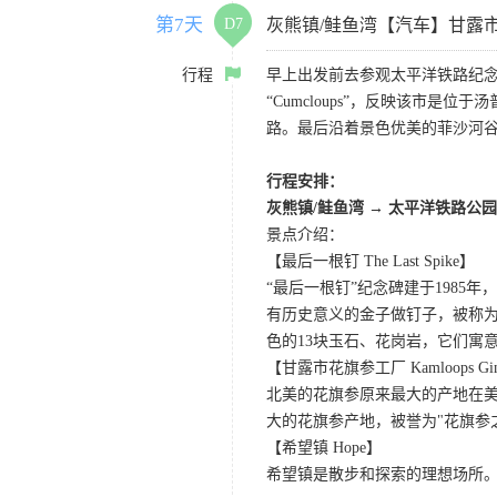
第7天
D7
灰熊镇/鲑鱼湾【汽车】甘露
行程
早上出发前去参观太平洋铁路纪念
“Cumcloups”，反映该市
路。最后沿着景色优美的菲沙河
行程安排：
灰熊镇/鲑鱼湾 → 太平洋铁路公园
景点介绍：
【最后一根钉 The Last Spike】
“最后一根钉”纪念碑建于198
有历史意义的金子做钉子，被称为
色的13块玉石、花岗岩，它们寓
【甘露市花旗参工厂 Kamloops Ginse
北美的花旗参原来最大的产地在
大的花旗参产地，被誉为"花旗参
【希望镇 Hope】
希望镇是散步和探索的理想场所