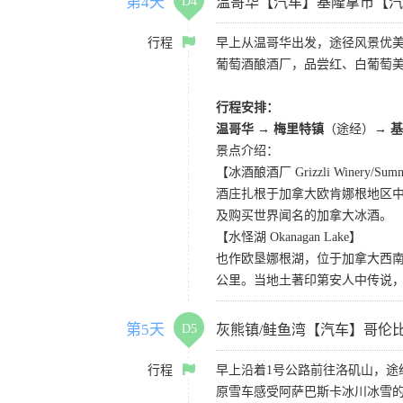
第4天
D4
温哥华【汽车】基隆拿市【汽
行程
早上从温哥华出发，途径风景优美
葡萄酒酿酒厂，品尝红、白葡萄美
行程安排：
温哥华
→
梅里特镇
（途经）
→ 
景点介绍：
【冰酒酿酒厂 Grizzli Winery/Summe
酒庄扎根于加拿大欧肯娜根地区
及购买世界闻名的加拿大冰酒。
【水怪湖 Okanagan Lake】
也作欧垦娜根湖，位于加拿大西南
公里。当地土著印第安人中传说
第5天
D5
灰熊镇/鲑鱼湾【汽车】哥伦
行程
早上沿着1号公路前往洛矶山，
原雪车感受阿萨巴斯卡冰川冰雪