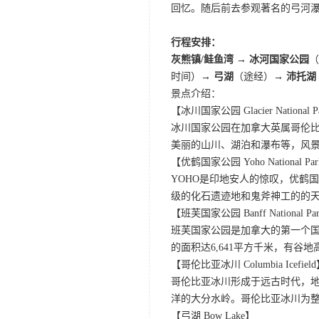
回忆。随后前去参观著名的弓河
行程安排：
灰熊镇/鲑鱼湾
→
冰河国家公园
时间）
→ 弓湖
（途经）→
沛托湖
景点介绍：
【冰川国家公园 Glacier National P
冰川国家公园在加拿大英属哥伦比
美丽的山川、湖泊和瀑布等，风
【优鹤国家公园 Yoho National Pa
YOHO是印地安人的惊叹，优鹤
级的化石遗迹地和鬼斧神工的的
【班芙国家公园 Banff National Pa
班芙国家公园是加拿大的第一个国
的面积达6,641平方千米，有
【哥伦比亚冰川 Columbia Icefiel
哥伦比亚冰川形成于远古时代，
洋的大分水岭。哥伦比亚冰川为
【弓湖 Bow Lake】