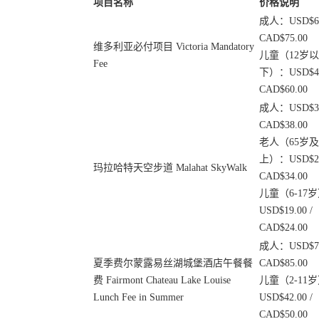
项目名称
价格说明
成人：USD$60.
CAD$75.00
维多利亚必付项目 Victoria Mandatory
儿童（12岁以
Fee
下）：USD$49.
CAD$60.00
成人：USD$31.
CAD$38.00
老人（65岁
上）：USD$27.
玛拉哈特天空步道 Malahat SkyWalk
CAD$34.00
儿童（6-17
USD$19.00 /
CAD$24.00
成人：USD$70.
夏季费尔蒙露易丝湖城堡酒店午餐餐
CAD$85.00
费 Fairmont Chateau Lake Louise
儿童（2-11
Lunch Fee in Summer
USD$42.00 /
CAD$50.00