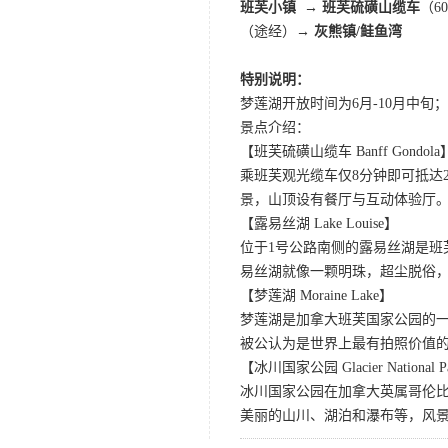
班芙小镇 → 班芙硫磺山缆车
（6
（途经）
→
灰熊镇/鲑鱼湾
特别说明：
梦莲湖开放时间为6月-10月中
景点介绍：
【班芙硫磺山缆车 Banff Gondola
乘班芙观光缆车仅8分钟即可抵达
景，山顶设有餐厅与互动体验厅。
【露易丝湖 Lake Louise】
位于1号公路南侧的露易丝湖是
易丝湖就像一颗明珠，超尘脱俗，
【梦莲湖 Moraine Lake】
梦莲湖是加拿大班芙国家公园的
被公认为是世界上最有拍照价值
【冰川国家公园 Glacier National P
冰川国家公园在加拿大英属哥伦比
美丽的山川、湖泊和瀑布等，风