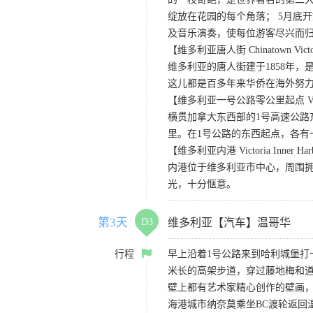
绽放在花园的每个角落； 5月底
及音乐演奏，使每位游客尽兴而归
【维多利亚唐人街 Chinatown Victo
维多利亚的唐人街建于1858年
这儿都是百多年来华侨在海外努
【维多利亚一号公路零公里起点 Victoria
横贯加拿大东西部的1号高速公路
里。在1号公路的东西起点，各有
【维多利亚内港 Victoria Inner Har
内港位于维多利亚市中心，周围
光，十分惬意。
第3天
D3
维多利亚【汽车】温哥华
行程
早上沿着1号公路来到哈利城堡打
米长的高架步道，穿过藤地梅和道
壁上都有艺术家精心创作的壁画
海港城市纳奈莫乘坐BC渡轮返回