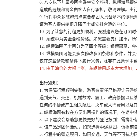
8. 八岁以下儿童参团需乘坐安全座椅，纵横海鸥提
造成的违规和罚金由客人自行承担，敬请理解。出
9. 行程中众多旅游景点需要参团人具备基本的健
证为客人提供轮椅升降巴士或安排合适的座位。
10. 为了让您的行程更加顺利，强烈建议您在订
11. 系统中为美金含税价格。如您需要支付加币，所
12. 纵横海鸥巴士团分为了四个等级：银榜惠享、
13. 纵横集团可能会多次修改参团条款和条件，
仅在这些条款和条件下履行义务，除非在此条例中
14. 由于油价的大幅上涨，车辆使用成本大大增加，
出行须知：
1. 为保障行程顺利完整，游客有责任严格遵守导
遇到天气、交通、机械故障、罢工、政府停摆以及
任何的不便或产生相关航班、火车或大巴费用以及
2. 纵横海鸥有权在方便出团操作的情况下，在途
3. 以下建议会帮助您更快更好的登记报到：需携带
4. 该产品是团体活动，如您选择中途离团，请提
5. 行程中的赠送项目，如因交通、天气等不可抗