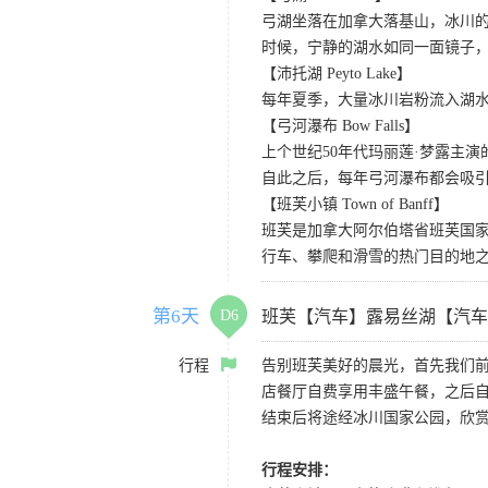
弓湖坐落在加拿大落基山，冰川
时候，宁静的湖水如同一面镜子
【沛托湖 Peyto Lake】
每年夏季，大量冰川岩粉流入湖
【弓河瀑布 Bow Falls】
上个世纪50年代玛丽莲·梦露主演的
自此之后，每年弓河瀑布都会吸
【班芙小镇 Town of Banff】
班芙是加拿大阿尔伯塔省班芙国
行车、攀爬和滑雪的热门目的地
第6天
D6
班芙【汽车】露易丝湖【汽车
行程
告别班芙美好的晨光，首先我们
店餐厅自费享用丰盛午餐，之后自
结束后将途经冰川国家公园，欣赏
行程安排：