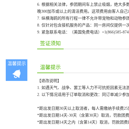
6. 根据相关法律，参团期间车上禁止吸烟，绝大
晚300加币或以上的清洁费用。这项费用由客人自
7. 纵横海鸥的所有行程一律不允许带宠物和动物参
8. 仅针对包含接机服务的产品：同一房间仅提供
9. 紧急联系电话：（美国免费电话）+1(866)585-87
签证须知
温馨提示
温馨提示
【退改说明】
1. 如遇天气、战争、罢工等人力不可抗拒因素无
2. 以下情况适用于订单取消和更改：同订单减少
*距出发日期30天以上取消者，每人需缴纳手续费2
*距出发日期14天-30天（含第30天）取消，罚款团费
*距出发日期14天之内（含第14天）取消，罚款团费的