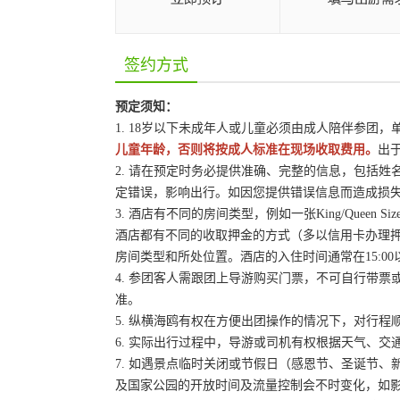
签约方式
预定须知：
1. 18岁以下未成年人或儿童必须由成人陪伴参团
儿童年龄，否则将按成人标准在现场收取费用。
出
2. 请在预定时务必提供准确、完整的信息，包括
定错误，影响出行。如因您提供错误信息而造成损
3. 酒店有不同的房间类型，例如一张King/Queen
酒店都有不同的收取押金的方式（多以信用卡办理
房间类型和所处位置。酒店的入住时间通常在15:00
4. 参团客人需跟团上导游购买门票，不可自行带票或
准。
5. 纵横海鸥有权在方便出团操作的情况下，对行
6. 实际出行过程中，导游或司机有权根据天气、
7. 如遇景点临时关闭或节假日（感恩节、圣诞节
及国家公园的开放时间及流量控制会不时变化，如