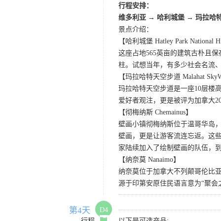
行程安排：
维多利亚 → 哈利城堡 → 玛拉哈
景点介绍：
【哈利城堡 Hatley Park National His
这座占地565英亩的建筑古朴且
柱。试想当年，有多少社会名流
【玛拉哈特天空步道 Malahat SkyW
玛拉哈特天空步道是一座10层楼高
爱好者观注，更是被评为加拿大2
【彻梅纳斯 Chemainus】
壁画小镇彻梅纳斯位于温哥华岛
壁画，更是让游客流连忘返。这
家陆续加入了绘制壁画的队伍，到
【纳奈莫 Nanaimo】
纳奈莫位于加拿大不列颠哥伦比
源于印第安原住民语言意为“聚会
第4天
D4
行程
以下是可选产品: