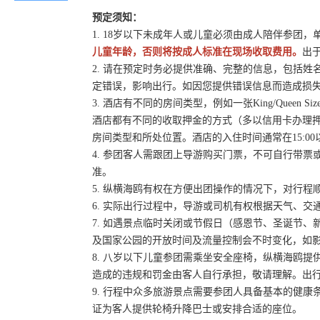
预定须知：
1. 18岁以下未成年人或儿童必须由成人陪伴参团
儿童年龄，否则将按成人标准在现场收取费用。
出
2. 请在预定时务必提供准确、完整的信息，包括
定错误，影响出行。如因您提供错误信息而造成损
3. 酒店有不同的房间类型，例如一张King/Queen
酒店都有不同的收取押金的方式（多以信用卡办理
房间类型和所处位置。酒店的入住时间通常在15:00
4. 参团客人需跟团上导游购买门票，不可自行带票或
准。
5. 纵横海鸥有权在方便出团操作的情况下，对行
6. 实际出行过程中，导游或司机有权根据天气、
7. 如遇景点临时关闭或节假日（感恩节、圣诞节
及国家公园的开放时间及流量控制会不时变化，如
8. 八岁以下儿童参团需乘坐安全座椅，纵横海鸥提
造成的违规和罚金由客人自行承担，敬请理解。出
9. 行程中众多旅游景点需要参团人具备基本的健
证为客人提供轮椅升降巴士或安排合适的座位。