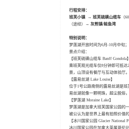
行程安排：
班芙小镇 → 班芙硫磺山缆车
（6
（途经）
→
灰熊镇/鲑鱼湾
特别说明：
梦莲湖开放时间为6月-10月中
景点介绍：
【班芙硫磺山缆车 Banff Gondola
乘班芙观光缆车仅8分钟即可抵达
景，山顶设有餐厅与互动体验厅。
【露易丝湖 Lake Louise】
位于1号公路南侧的露易丝湖是
易丝湖就像一颗明珠，超尘脱俗，
【梦莲湖 Moraine Lake】
梦莲湖是加拿大班芙国家公园的
被公认为是世界上最有拍照价值
【冰川国家公园 Glacier National P
冰川国家公园在加拿大英属哥伦比