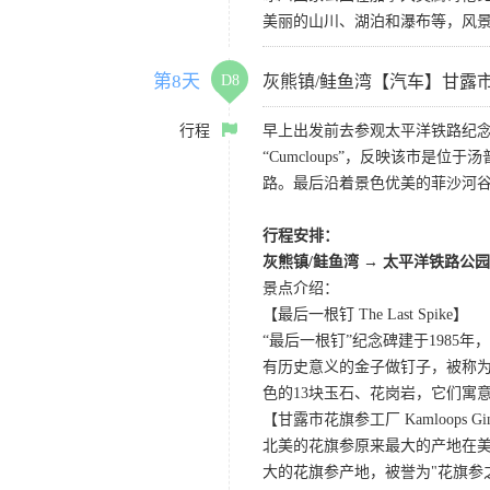
美丽的山川、湖泊和瀑布等，风
第8天
D8
灰熊镇/鲑鱼湾【汽车】甘露
行程
早上出发前去参观太平洋铁路纪念
“Cumcloups”，反映该市
路。最后沿着景色优美的菲沙河
行程安排：
灰熊镇/鲑鱼湾 → 太平洋铁路公园
景点介绍：
【最后一根钉 The Last Spike】
“最后一根钉”纪念碑建于198
有历史意义的金子做钉子，被称为
色的13块玉石、花岗岩，它们寓
【甘露市花旗参工厂 Kamloops Ginse
北美的花旗参原来最大的产地在
大的花旗参产地，被誉为"花旗参