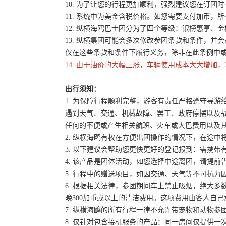
10. 为了让您的行程更加顺利，强烈建议您在订
11. 系统中为美金含税价格。如您需要支付加币，所
12. 纵横海鸥巴士团分为了四个等级：银榜惠享、
13. 纵横集团可能会多次修改参团条款和条件，
仅在这些条款和条件下履行义务，除非在此条例中
14. 由于油价的大幅上涨，车辆使用成本大大增加，
出行须知：
1. 为保障行程顺利完整，游客有责任严格遵守导
遇到天气、交通、机械故障、罢工、政府停摆以及
任何的不便或产生相关航班、火车或大巴费用以及
2. 纵横海鸥有权在方便出团操作的情况下，在途
3. 以下建议会帮助您更快更好的登记报到：需携带
4. 该产品是团体活动，如您选择中途离团，请提
5. 行程中的赠送项目，如因交通、天气等不可抗
6. 根据相关法律，参团期间车上禁止吸烟，绝大
晚300加币或以上的清洁费用。这项费用由客人自
7. 纵横海鸥的所有行程一律不允许带宠物和动物参
8. 仅针对包含接机服务的产品：同一房间仅提供