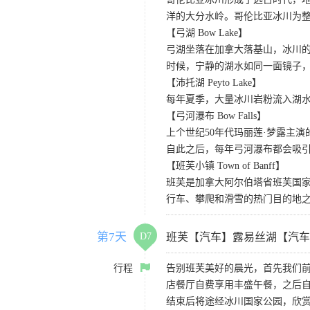
洋的大分水岭。哥伦比亚冰川为
【弓湖 Bow Lake】
弓湖坐落在加拿大落基山，冰川
时候，宁静的湖水如同一面镜子
【沛托湖 Peyto Lake】
每年夏季，大量冰川岩粉流入湖
【弓河瀑布 Bow Falls】
上个世纪50年代玛丽莲·梦露主演的
自此之后，每年弓河瀑布都会吸
【班芙小镇 Town of Banff】
班芙是加拿大阿尔伯塔省班芙国
行车、攀爬和滑雪的热门目的地
第7天
D7
班芙【汽车】露易丝湖【汽车
行程
告别班芙美好的晨光，首先我们
店餐厅自费享用丰盛午餐，之后自
结束后将途经冰川国家公园，欣赏