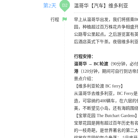
第2天
D2
温哥华【汽车】维多利亚
行程
早上从温哥华出发，我们将搭乘B
园，种植超过百万株花卉争相盛开，琳
公路零公里起点。之后游览富有
后酒店英式下午茶。夜宿维多利
行程安排：
温哥华 → BC轮渡
（90分钟，必
港
（120分钟，期间可自行到访
景点介绍：
【维多利亚轮渡 BC ferry】
从温哥华去维多利亚，BC Fe
造，可容纳约400辆车，在六层
美，不断望见小岛，还有海鸥围
【宝翠花园 The Butchart Gardens
宝翠花园是拥有超过百年历史有名
的一枝奇葩，是世界著名的第二大
绽放在花园的每个角落； 5月底