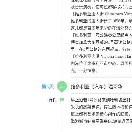
及音乐演奏，使每位游客尽兴而归
【维多利亚唐人街 Chinatown Victo
维多利亚的唐人街建于1858年
这儿都是百多年来华侨在海外努
【维多利亚一号公路零公里起点 Victoria
横贯加拿大东西部的1号高速公路
里。在1号公路的东西起点，各有
【维多利亚内港 Victoria Inner Har
内港位于维多利亚市中心，周围
光，十分惬意。
第3天
D3
维多利亚【汽车】温哥华
行程
早上沿着1号公路来到哈利城堡打
米长的高架步道，穿过藤地梅和道
壁上都有艺术家精心创作的壁画
海港城市纳奈莫乘坐BC渡轮返回