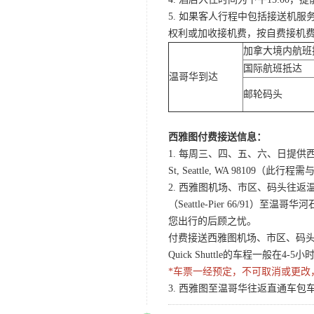
5. 如果客人行程中包括接送机
权利或加收接机费，按自费接机
加拿大境内航班
国际航班抵达
温哥华到达
邮轮码头
西雅图付费接送信息：
1. 每周三、四、五、六、日提供西
St, Seattle, WA 98
2. 西雅图机场、市区、码头往返温哥华酒店Q
（Seattle-Pier 66/91）至温
您出行的后顾之忧。
付费接送西雅图机场、市区、码头至温哥
Quick Shuttle的车程一般在
*车票一经预定，不可取消或更改
3. 西雅图至温哥华往返直通车包车