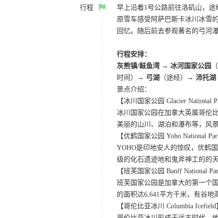
行程
早上沿着1号公路前往洛矶山，
原雪车感受阿萨巴斯卡冰川冰雪
回忆。随后前去参观著名的弓河
行程安排：
灰熊镇/鲑鱼湾
→
冰河国家公园
时间）
→ 弓湖
（途经）→
沛托湖
景点介绍：
【冰川国家公园 Glacier National P
冰川国家公园在加拿大英属哥伦比
美丽的山川、湖泊和瀑布等，风
【优鹤国家公园 Yoho National Pa
YOHO是印地安人的惊叹，优鹤
级的化石遗迹地和鬼斧神工的的
【班芙国家公园 Banff National Pa
班芙国家公园是加拿大的第一个国
的面积达6,641平方千米，有
【哥伦比亚冰川 Columbia Icefiel
哥伦比亚冰川形成于远古时代，