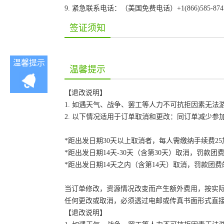
9. 紧急联系电话：（美国免费电话）+1(866)585-87
签证须知
温馨提示
温馨提示
【退改说明】
1. 如遇天气、战争、罢工等人力不可抗拒因素无
2. 以下情况适用于订单取消和更改：同订单减少
*距出发日期30天以上取消者，每人需缴纳手续费2
*距出发日期14天-30天（含第30天）取消，罚款团费
*距出发日期14天之内（含第14天）取消，罚款团费的
当订单修改，资源情况改变而产生额外费用，按实
任何更改或取消，必须透过电邮或传真书面形式直
【退改说明】