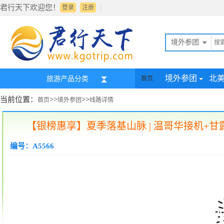
君行天下欢迎您！
|
登录
注册
境外参团
境外参团
北
旅游产品分类
首页
当前位置：
>>
>>
首页
境外参团
线路详情
【银榜惠享】夏季落基山脉 | 温哥华接机+甘
编号：A5566