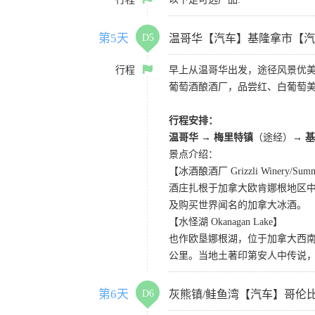
第5天
D5
温哥华【汽车】基隆拿市【汽
行程
早上从温哥华出发，途径风景优美
葡萄酒酿酒厂，品尝红、白葡萄美
行程安排：
温哥华
→
梅里特镇
（途经）
→ 
景点介绍：
【冰酒酿酒厂 Grizzli Winery/Summe
酒庄扎根于加拿大欧肯娜根地区
及购买世界闻名的加拿大冰酒。
【水怪湖 Okanagan Lake】
也作欧垦娜根湖，位于加拿大西南
公里。当地土著印第安人中传说
第6天
D6
灰熊镇/鲑鱼湾【汽车】哥伦