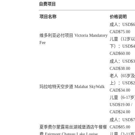
自费项目
项目名称
价格说明
成人：USD$60.
CAD$75.00
维多利亚必付项目 Victoria Mandatory
儿童（12岁以
Fee
下）：USD$49.
CAD$60.00
成人：USD$31.
CAD$38.00
老人（65岁
上）：USD$27.
玛拉哈特天空步道 Malahat SkyWalk
CAD$34.00
儿童（6-17
USD$19.00 /
CAD$24.00
成人：USD$70.
夏季费尔蒙露易丝湖城堡酒店午餐餐
CAD$85.00
费 Fairmont Chateau Lake Louise
儿童（2-11