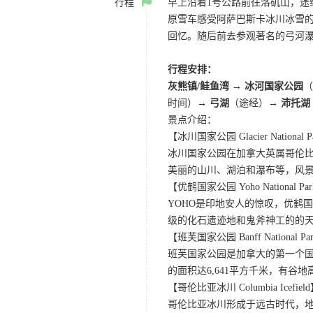
行程
早上沿着1号公路前往洛矶山，
原雪车感受阿萨巴斯卡冰川冰雪
回忆。随后前去参观著名的弓河
行程安排：
灰熊镇/鲑鱼湾
→
冰河国家公园
时间）
→ 弓湖
（途经）→
沛托湖
景点介绍：
【冰川国家公园 Glacier National P
冰川国家公园在加拿大英属哥伦比
美丽的山川、湖泊和瀑布等，风
【优鹤国家公园 Yoho National Pa
YOHO是印地安人的惊叹，优鹤
级的化石遗迹地和鬼斧神工的的
【班芙国家公园 Banff National Pa
班芙国家公园是加拿大的第一个国
的面积达6,641平方千米，有
【哥伦比亚冰川 Columbia Icefiel
哥伦比亚冰川形成于远古时代，