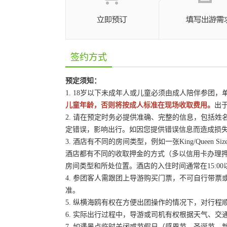
签约方式
预定须知：
1. 18岁以下未成年人或儿童必须由成人陪伴参团
儿童年龄，否则将按成人标准在现场收取费用。
出
2. 请在预定时务必提供准确、完整的信息，包括
定错误，影响出行。如因您提供错误信息而造成损
3. 酒店有不同的房间类型，例如一张King/Queen
酒店都有不同的收取押金的方式（多以信用卡办理
房间类型和所处位置。酒店的入住时间通常在15:00
4. 参团客人需跟团上导游购买门票，不可自行带票或
准。
5. 纵横海鸥有权在方便出团操作的情况下，对行
6. 实际出行过程中，导游或司机有权根据天气、
7. 如遇景点临时关闭或节假日（感恩节、圣诞节