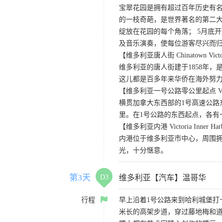
宝翠花园是拥有超过百年历史有名
的一枝奇葩，是世界著名的第二大
绽放在花园的每个角落； 5月底
及音乐演奏，使每位游客尽兴而归
【维多利亚唐人街 Chinatown Victo
维多利亚的唐人街建于1858年
这儿都是百多年来华侨在海外努
【维多利亚一号公路零公里起点 Victoria
横贯加拿大东西部的1号高速公路
里。在1号公路的东西起点，各有
【维多利亚内港 Victoria Inner Har
内港位于维多利亚市中心，周围
光，十分惬意。
第3天
D3
维多利亚【汽车】温哥华
行程
早上沿着1号公路来到哈利城堡打
米长的高架步道，穿过藤地梅和道