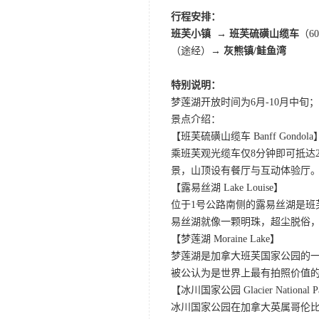
行程安排：
班芙小镇 → 班芙硫磺山缆车
（6
（途经）
→
灰熊镇/鲑鱼湾
特别说明：
梦莲湖开放时间为6月-10月中
景点介绍：
【班芙硫磺山缆车 Banff Gondola
乘班芙观光缆车仅8分钟即可抵达
景，山顶设有餐厅与互动体验厅。
【露易丝湖 Lake Louise】
位于1号公路南侧的露易丝湖是
易丝湖就像一颗明珠，超尘脱俗，
【梦莲湖 Moraine Lake】
梦莲湖是加拿大班芙国家公园的
被公认为是世界上最有拍照价值
【冰川国家公园 Glacier National P
冰川国家公园在加拿大英属哥伦比