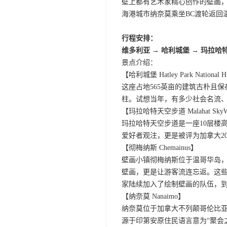
壁上都有艺术家精心创作的壁画
海港城市纳奈莫乘坐BC渡轮返回
行程安排：
维多利亚 → 哈利城堡 → 玛拉哈
景点介绍：
【哈利城堡 Hatley Park National His
这座占地565英亩的建筑古朴且
柱。试想当年，有多少社会名流
【玛拉哈特天空步道 Malahat SkyW
玛拉哈特天空步道是一座10层楼高
爱好者观注，更是被评为加拿大2
【彻梅纳斯 Chemainus】
壁画小镇彻梅纳斯位于温哥华岛
壁画，更是让游客流连忘返。这
家陆续加入了绘制壁画的队伍，到
【纳奈莫 Nanaimo】
纳奈莫位于加拿大不列颠哥伦比
源于印第安原住民语言意为“聚会