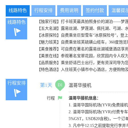
线路特色
行程安排
费用说明
签约付款
温馨提
【独家行程】打卡班芙最具拍照身价的湖泊——梦
线路特色
【五大名湖】露易丝湖、梦莲湖、佩托湖、弓湖、
【冰原探险】自费乘坐巨型雪车“冰原探险号”，登
【魅力班芙】自费乘坐班芙硫磺山缆车，360度饱
【美食推荐】可自费在著名的露易丝湖城堡酒店享
【美景在线】参观著名宝翠花园，欣赏园内令人叹
【品质服务】乘坐舒适巴士出行，更有资深司导为
【特色酒店】入住班芙小镇市中心酒店，方便购物
行程安排
第1天
D1
温哥华接机
行程
温哥华接机信息：
1. 温哥华国际机场(YVR)免费接机
2. 温哥华国际机场(YVR)付费专车
5%GST，USD$20含税)，一个
3. 凡中午12:15之前提取完行