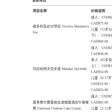
自费项目
项目名称
价格说明
成人：USD$60.
CAD$75.00
维多利亚必付项目 Victoria Mandatory
儿童（12岁以
Fee
下）：USD$49.
CAD$60.00
成人：USD$31.
CAD$38.00
老人（65岁
上）：USD$27.
玛拉哈特天空步道 Malahat SkyWalk
CAD$34.00
儿童（6-17
USD$19.00 /
CAD$24.00
成人：USD$70.
夏季费尔蒙露易丝湖城堡酒店午餐餐
CAD$85.00
费 Fairmont Chateau Lake Louise
儿童（2-11