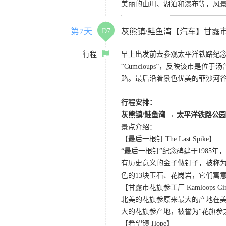
美丽的山川、湖泊和瀑布等，风
第7天
D7
灰熊镇/鲑鱼湾【汽车】甘露
行程
早上出发前去参观太平洋铁路纪念
“Cumcloups”，反映该市
路。最后沿着景色优美的菲沙河
行程安排：
灰熊镇/鲑鱼湾 → 太平洋铁路公园
景点介绍：
【最后一根钉 The Last Spike】
“最后一根钉”纪念碑建于198
有历史意义的金子做钉子，被称为
色的13块玉石、花岗岩，它们寓
【甘露市花旗参工厂 Kamloops Ginse
北美的花旗参原来最大的产地在
大的花旗参产地，被誉为"花旗参
【希望镇 Hope】