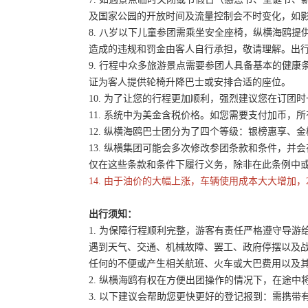
及国家公园的开放时间及流量控制会不时变化，如
8. 八岁以下儿童参团需乘坐安全座椅，纵横海鸥提
造成的违规和罚金由客人自行承担，敬请理解。出
9. 行程中众多旅游景点需要参团人具备基本的健
证为客人提供轮椅升降巴士或安排合适的座位。
10. 为了让您的行程更加顺利，强烈建议您在订
11. 系统中为美金含税价格。如您需要支付加币，所
12. 纵横海鸥巴士团分为了四个等级：银榜惠享、
13. 纵横集团可能会多次修改参团条款和条件，
仅在这些条款和条件下履行义务，除非在此条例中
14. 由于油价的大幅上涨，车辆使用成本大大增加，
出行须知：
1. 为保障行程顺利完整，游客有责任严格遵守导
遇到天气、交通、机械故障、罢工、政府停摆以及
任何的不便或产生相关航班、火车或大巴费用以及
2. 纵横海鸥有权在方便出团操作的情况下，在途
3. 以下建议会帮助您更快更好的登记报到：需携带