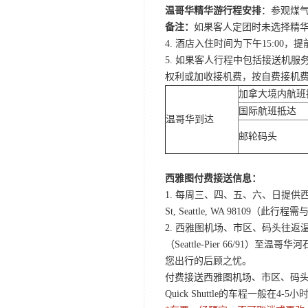
温哥华精华游行程安排
：参观煤气
备注：
如果客人定团时未选择精华
4. 酒店入住时间为下午15:0
5. 如果客人行程中包括接送机
权利或加收接机费，按自费接机
加拿大境内航班
国际航班抵达
温哥华到达
邮轮码头
西雅图付费接送信息：
1. 每周三、四、五、六、日提供西
St, Seattle, WA 98
2. 西雅图机场、市区、码头往返温哥华酒店Q
（Seattle-Pier 66/91）至温
您出行的后顾之忧。
付费接送西雅图机场、市区、码头至温哥
Quick Shuttle的车程一般在