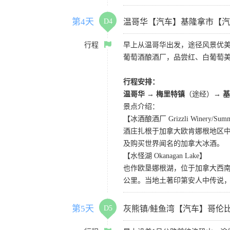
第4天
D4
温哥华【汽车】基隆拿市【汽
行程
早上从温哥华出发，途径风景优美
葡萄酒酿酒厂，品尝红、白葡萄美
行程安排：
温哥华
→
梅里特镇
（途经）
→ 
景点介绍：
【冰酒酿酒厂 Grizzli Winery/Summe
酒庄扎根于加拿大欧肯娜根地区
及购买世界闻名的加拿大冰酒。
【水怪湖 Okanagan Lake】
也作欧垦娜根湖，位于加拿大西南
公里。当地土著印第安人中传说
第5天
D5
灰熊镇/鲑鱼湾【汽车】哥伦