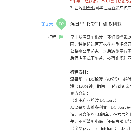
*车票一经预定，不可取消或更改
3. 西雅图至温哥华往返直通车包车
第2天
D2
温哥华【汽车】维多利亚
行程
早上从温哥华出发，我们将搭乘B
园，种植超过百万株花卉争相盛开，琳
公路零公里起点。之后游览富有
后酒店英式下午茶。夜宿维多利
行程安排：
温哥华 → BC轮渡
（90分钟，必
港
（120分钟，期间可自行到访
景点介绍：
【维多利亚轮渡 BC ferry】
从温哥华去维多利亚，BC Fe
造，可容纳约400辆车，在六层
美，不断望见小岛，还有海鸥围
【宝翠花园 The Butchart Gardens