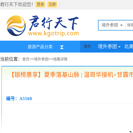
君行天下欢迎您！
|
登录
注册
境外参团
境外参团
北
旅游产品分类
首页
当前位置：
>>
>>
首页
境外参团
线路详情
【银榜惠享】夏季落基山脉 | 温哥华接机+甘露
编号：A5568