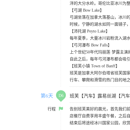
洋的大分水岭。哥伦比亚冰川为
【弓湖 Bow Lake】
弓湖坐落在加拿大落基山，冰川
时候，宁静的湖水如同一面镜子
【沛托湖 Peyto Lake】
每年夏季，大量冰川岩粉流入湖
【弓河瀑布 Bow Falls】
上个世纪50年代玛丽莲·梦露主演的
自此之后，每年弓河瀑布都会吸
【班芙小镇 Town of Banff】
班芙是加拿大阿尔伯塔省班芙国
行车、攀爬和滑雪的热门目的地
第6天
D6
班芙【汽车】露易丝湖【汽车
行程
告别班芙美好的晨光，首先我们
店餐厅自费享用丰盛午餐，之后自
结束后将途经冰川国家公园，欣赏