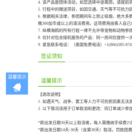
4. 该产品是团体活动，如您选择中途离团，请提
5. 行程中的赠送项目，如因交通、天气等不可抗
6. 根据相关法律，参团期间车上禁止吸烟，绝大
晚300加币或以上的清洁费用。这项费用由客人自
7. 纵横海鸥的所有行程一律不允许带宠物和动物参
8. 仅针对包含接机服务的产品：同一房间仅提供
9. 紧急联系电话：（美国免费电话）+1(866)585-87
签证须知
温馨提示
温馨提示
【退改说明】
1. 如遇天气、战争、罢工等人力不可抗拒因素无
2. 以下情况适用于订单取消和更改：同订单减少
*距出发日期30天以上取消者，每人需缴纳手续费2
*距出发日期14天-30天（含第30天）取消，罚款团费