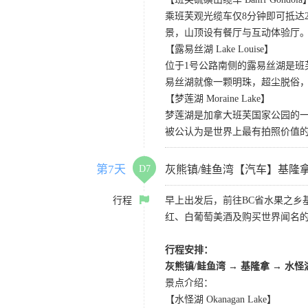
乘班芙观光缆车仅8分钟即可抵达
景，山顶设有餐厅与互动体验厅。
【露易丝湖 Lake Louise】
位于1号公路南侧的露易丝湖是
易丝湖就像一颗明珠，超尘脱俗，
【梦莲湖 Moraine Lake】
梦莲湖是加拿大班芙国家公园的
被公认为是世界上最有拍照价值
第7天
D7
灰熊镇/鲑鱼湾【汽车】基隆
行程
早上出发后，前往BC省水果之乡基
红、白葡萄美酒及购买世界闻名
行程安排：
灰熊镇/鲑鱼湾 → 基隆拿 → 水怪
景点介绍：
【水怪湖 Okanagan Lake】