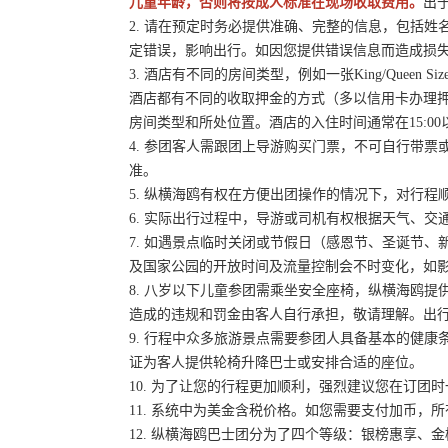
儿童年龄，否则将按成人标准在现场收取费用。
出
2. 请在预定时务必提供准确、完整的信息，包括
定错误，影响出行。如因您提供错误信息而造成损
3. 酒店有不同的房间类型，例如一张King/Queen
酒店都有不同的收取押金的方式（多以信用卡办理
房间类型和所处位置。酒店的入住时间通常在15:00
4. 参团客人需跟团上导游购买门票，不可自行带票或
准。
5. 纵横海鸥有权在方便出团操作的情况下，对行
6. 实际出行过程中，导游或司机有权根据天气、
7. 如遇景点临时关闭或节假日（感恩节、圣诞节
及国家公园的开放时间及流量控制会不时变化，如
8. 八岁以下儿童参团需乘坐安全座椅，纵横海鸥提
造成的违规和罚金由客人自行承担，敬请理解。出
9. 行程中众多旅游景点需要参团人具备基本的健
证为客人提供轮椅升降巴士或安排合适的座位。
10. 为了让您的行程更加顺利，强烈建议您在订
11. 系统中为美金含税价格。如您需要支付加币，所
12. 纵横海鸥巴士团分为了四个等级：银榜惠享、