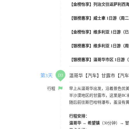
【金榜怡享】列治文往返萨利西海 |
【银榜惠享】威士拿 1日游（周二
【金榜怡享】维多利亚 1日游（已
【银榜惠享】维多利亚 1日游（周
【银榜惠享】温哥华市区 1日游
第3天
D3
温哥华【汽车】甘露市【汽车
行程
早上从温哥华出发，沿着景色优
半沙漠地区的甘露市，这里是BC
随后前往斯巴哈特瀑布，虽没有
行程安排：
温哥华 → 希望镇
（30分钟）
→ 