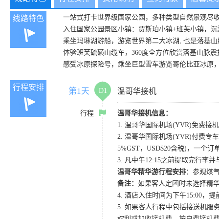
一站式打卡世界级国家公园，多种类型自然景观尽
线路特色
入住国家公园景区小镇：贾斯珀小镇+班芙小镇，沉
乘坐玛琳湖游船，游览世界第二大冰湖, 也是落基
体验班芙硫磺山缆车，360度全方位欣赏落基山脉震
感受冰原探险号，乘坐巨型雪车游览哥伦比亚冰原
行程安排
第1天
D1
温哥华接机
行程
温哥华接机信息：
1. 温哥华国际机场(YVR)免费接机
2. 温哥华国际机场(YVR)付费专车
5%GST，USD$20含税)，一个
3. 凡中午12:15之前提取完行
温哥华精华游行程安排
：参观煤气
备注：
如果客人定团时未选择精华
4. 酒店入住时间为下午15:0
5. 如果客人行程中包括接送机
权利或加收接机费，按自费接机