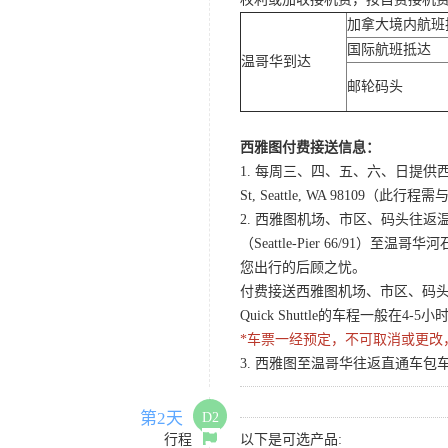
加拿大境内航班
国际航班抵达
温哥华到达
邮轮码头
西雅图付费接送信息：
1. 每周三、四、五、六、日提供西
St, Seattle, WA 98
2. 西雅图机场、市区、码头往返温哥华酒店Q
（Seattle-Pier 66/91）至温
您出行的后顾之忧。
付费接送西雅图机场、市区、码头至温哥
Quick Shuttle的车程一般在
*车票一经预定，不可取消或更改
3. 西雅图至温哥华往返直通车包车
第2天
D2
行程
以下是可选产品: