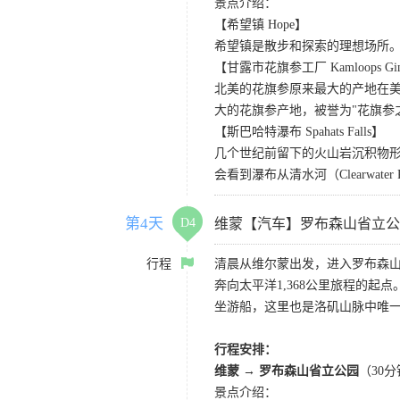
景点介绍：
【希望镇 Hope】
希望镇是散步和探索的理想场所
【甘露市花旗参工厂 Kamloops Ginse
北美的花旗参原来最大的产地在
大的花旗参产地，被誉为"花旗参
【斯巴哈特瀑布 Spahats Falls】
几个世纪前留下的火山岩沉积物
会看到瀑布从清水河（Clearwat
第4天
D4
维蒙【汽车】罗布森山省立公
行程
清晨从维尔蒙出发，进入罗布森
奔向太平洋1,368公里旅程的
坐游船，这里也是洛矶山脉中唯
行程安排：
维蒙 → 罗布森山省立公园
（30
景点介绍：