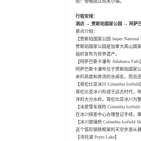
验！傍晚抵达班芙小镇。
行程安排：
酒店 → 贾斯珀国家公园 → 阿萨
景点介绍：
【贾斯珀国家公园 Jasper National 
贾斯珀国家公园是加拿大高山国家
组织宣布为世界遗产。
【阿萨巴斯卡瀑布 Athabasca Fall
阿萨巴斯卡瀑布位于贾斯珀国家公
米的高度和奔流的水闻名，而且
【哥伦比亚冰川 Columbia Icefiel
哥伦比亚冰川形成于远古时代，
洋的大分水岭。哥伦比亚冰川为
【冰原雪车探险 Columbia Icefield A
在冰川探索中心办理登记手续，
【冰川玻璃桥 Columbia Icefield S
这个弧形钢铁框架的天空步道从悬崖
【沛托湖 Peyto Lake】