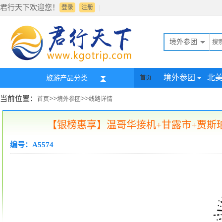
君行天下欢迎您！
|
登录
注册
境外参团
境外参团
北
旅游产品分类
首页
当前位置：
>>
>>
首页
境外参团
线路详情
【银榜惠享】温哥华接机+甘露市+贾斯
编号：A5574