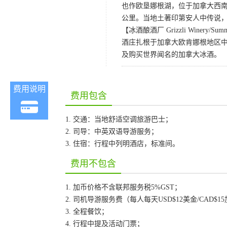
也作欧垦娜根湖，位于加拿大西南
公里。当地土著印第安人中传说
【冰酒酿酒厂 Grizzli Winery/Summe
酒庄扎根于加拿大欧肯娜根地区
及购买世界闻名的加拿大冰酒。
费用说明
费用包含
1. 交通：当地舒适空调旅游巴士；
2. 司导：中英双语导游服务；
3. 住宿：行程中列明酒店，标准间。
费用不包含
1. 加币价格不含联邦服务税5%GST；
2. 司机导游服务费（每人每天USD$12美金/CAD$1
3. 全程餐饮；
4. 行程中提及活动门票；