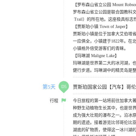
【罗布森山省立公园 Mount Robson Pr
罗布森山省立公园是联合国教科文组
Trail）的所在地。这座极具
【贾斯珀小镇 Town of Jasper】
贾斯珀小镇是位于加拿大艾伯塔省
一应俱全，小镇建于1822年。
小镇格外倍受游客们的青睐。
【玛琳湖 Maligne Lake】
玛琳湖是世界第二大的冰河湖，
健行步道。玛琳湖中的精灵岛是
第5天
D5
贾斯珀国家公园【汽车】哥伦
行程
今日旅程的第一站将前往加拿大
种野生动植物生长其中，也是世
成为强大壮观的瀑布之一。沿冰原
期的遗迹。接着游览比邻哥伦比亚
湖底的矿物质，使得这一冰川湖的