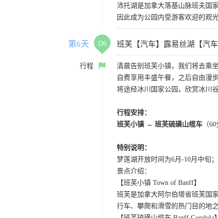
沛托湖是加拿大落基山脉班夫国
因此成为公园内受游客欢迎的观
第6天
D6
班芙【汽车】露易丝湖【汽车
行程
清晨告别班芙小镇，我们将去乘
自费享用丰盛午餐，之后自由漫步
将途经冰川国家公园，欣赏冰川谷
行程安排：
班芙小镇 → 班芙硫磺山缆车
（6
特别说明：
梦莲湖开放时间为6月-10月中
景点介绍：
【班芙小镇 Town of Banff】
班芙是加拿大阿尔伯塔省班芙国
行车、攀爬和滑雪的热门目的地
【班芙硫磺山缆车 Banff Gondola