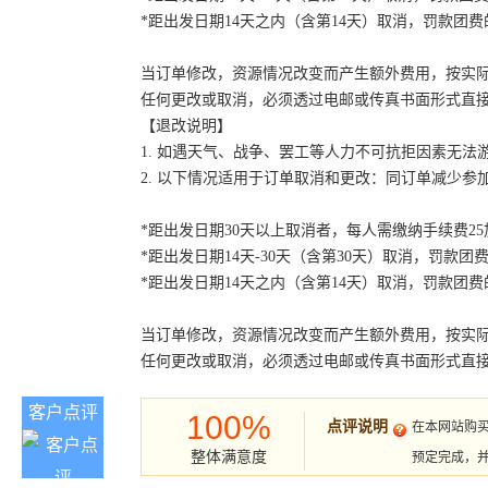
*距出发日期14天之内（含第14天）取消，罚款团费的
当订单修改，资源情况改变而产生额外费用，按实
任何更改或取消，必须透过电邮或传真书面形式直
【退改说明】
1. 如遇天气、战争、罢工等人力不可抗拒因素无
2. 以下情况适用于订单取消和更改：同订单减少
*距出发日期30天以上取消者，每人需缴纳手续费2
*距出发日期14天-30天（含第30天）取消，罚款团费
*距出发日期14天之内（含第14天）取消，罚款团费的
当订单修改，资源情况改变而产生额外费用，按实
任何更改或取消，必须透过电邮或传真书面形式直
客户点评
100%
点评说明
在本网站购
整体满意度
预定完成，