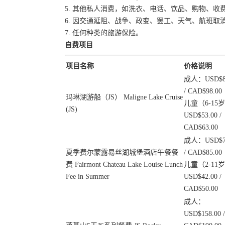
5. 其他私人消费，如洗衣、电话、饮品、购物、收
6. 因交通延阻、战争、政变、罢工、天气、航班
7. 任何种类的旅游保险。
自费项目
项目名称
价格说明
成人：USD$83
/ CAD$98.00
玛琳湖游船（JS） Maligne Lake Cruise
儿童（6-15
(JS)
USD$53.00 /
CAD$63.00
成人：USD$70
夏季费尔蒙露易丝湖城堡酒店午餐餐
/ CAD$85.00
费 Fairmont Chateau Lake Louise Lunch
儿童（2-11
Fee in Summer
USD$42.00 /
CAD$50.00
成人：
USD$158.00 /