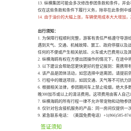
13. 纵横集团可能会多次修改参团条款和条件，
仅在这些条款和条件下履行义务，除非在此条例中
14. 由于油价的大幅上涨，车辆使用成本大大增加，
出行须知：
1. 为保障行程顺利完整，游客有责任严格遵守导
遇到天气、交通、机械故障、罢工、政府停摆以及
任何的不便或产生相关航班、火车或大巴费用以及
2. 纵横海鸥有权在方便出团操作的情况下，在途
3. 以下建议会帮助您更快更好的登记报到：需携带
4. 该产品是团体活动，如您选择中途离团，请提
5. 行程中的赠送项目，如因交通、天气等不可抗
6. 根据相关法律，参团期间车上禁止吸烟，绝大
晚300加币或以上的清洁费用。这项费用由客人自
7. 纵横海鸥的所有行程一律不允许带宠物和动物参
8. 仅针对包含接机服务的产品：同一房间仅提供
9. 紧急联系电话：（美国免费电话）+1(866)585-87
签证须知