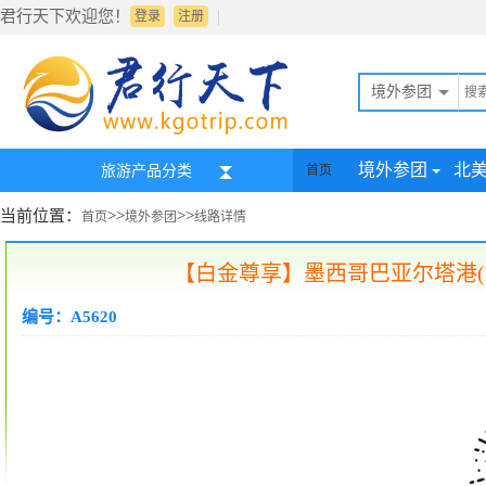
君行天下欢迎您！
|
登录
注册
境外参团
境外参团
北
旅游产品分类
首页
当前位置：
>>
>>
首页
境外参团
线路详情
【白金尊享】墨西哥巴亚尔塔港(Puerto V
编号：A5620