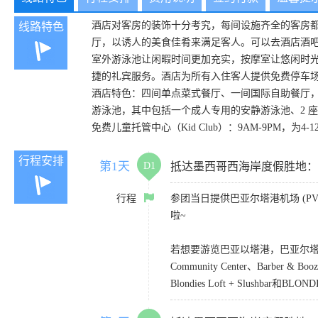
酒店对客房的装饰十分考究，每间设施齐全的客房
线路特色
厅，以诱人的美食佳肴来满足客人。可以去酒店酒
室外游泳池让闲暇时间更加充实，按摩室让悠闲时
捷的礼宾服务。酒店为所有入住客人提供免费停车
酒店特色：四间单点菜式餐厅、一间国际自助餐厅，
游泳池，其中包括一个成人专用的安静游泳池、2 
免费儿童托管中心（Kid Club）：9AM-9PM，
行程安排
第1天
D1
抵达墨西哥西海岸度假胜地：Puerto
行程
参团当日提供巴亚尔塔港机场 (PVR)
啦~
若想要游览巴亚以塔港，巴亚尔塔凯悦乐家酒店
Community Center、Barber &
Blondies Loft + Slushbar和BLONDI