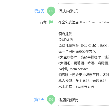
第2天
D2
酒店内游玩
行程
在全包式酒店 Hyatt Ziva Los
酒店提供：
免费Wi-Fi
免费儿童托管（Kid Club）: 9A
每一个房间面积55平方米
8大主题餐厅：高级牛排餐厅、
8大酒吧，葡萄酒、啤酒、鸡尾酒
24小时Room Service
酒店晚上还会安排娱乐节目，各种S
私人沙滩，多个泳池，无边泳池
水上滑梯，Spa应有尽有
第2天
D2
酒店内游玩