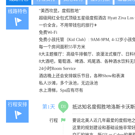
“美西坎昆，度假胜地”
线路特色
超级网红全包式顶级五星级度假酒店 Hyatt Ziva Los C
一价全含，不用带钱包的旅行✈
免费Wi-Fi
免费小孩托管（Kid Club）: 9AM-9PM, 4-12岁小
每一个房间面积55平方米
8大主题餐厅：高级牛排餐厅、浪漫法式餐厅、日
8大酒吧，葡萄酒、啤酒、鸡尾酒、各种酒水饮料无
24小时Room Service
酒店晚上还会安排娱乐节目，各种Show和表演
私人沙滩，多个泳池，无边泳池
水上滑梯，Spa应有尽有
行程安排
第1天
D1
抵达知名度假胜地洛斯卡沃斯（Lo
行程
要说北美人近几年最爱的度假地之一
这里的规划建设和基础设施非常
交汇的地方，所以Los Cabos的