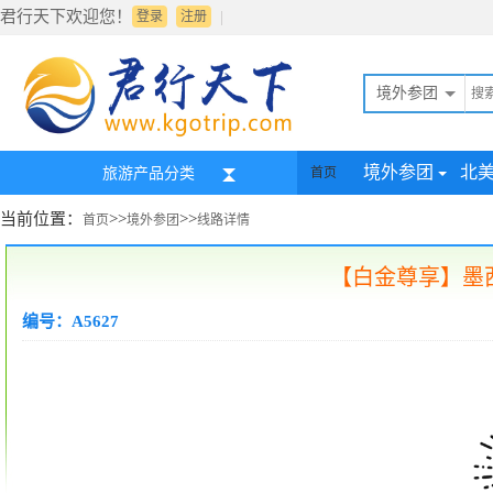
君行天下欢迎您！
|
登录
注册
境外参团
境外参团
北
旅游产品分类
首页
当前位置：
>>
>>
首页
境外参团
线路详情
【白金尊享】墨西哥
编号：A5627