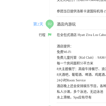
参团当日提供洛斯卡波国际机场 (S
第2天
D2
酒店内游玩
行程
在全包式酒店 Hyatt Ziva Los
酒店提供：
免费Wi-Fi
免费儿童托管（Kid Club）: 9A
每一个房间面积55平方米
8大主题餐厅：高级牛排餐厅、
8大酒吧，葡萄酒、啤酒、鸡尾酒
24小时Room Service
酒店晚上还会安排娱乐节目，各种S
私人沙滩，多个泳池，无边泳池
水上滑梯，Spa应有尽有