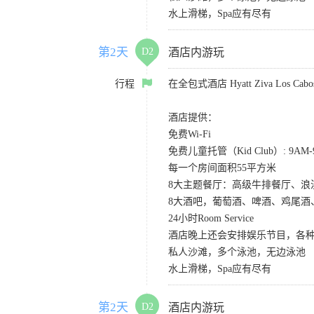
水上滑梯，Spa应有尽有
第2天
D2
酒店内游玩
行程
在全包式酒店 Hyatt Ziva Los
酒店提供：
免费Wi-Fi
免费儿童托管（Kid Club）: 9A
每一个房间面积55平方米
8大主题餐厅：高级牛排餐厅、
8大酒吧，葡萄酒、啤酒、鸡尾酒
24小时Room Service
酒店晚上还会安排娱乐节目，各种S
私人沙滩，多个泳池，无边泳池
水上滑梯，Spa应有尽有
第2天
D2
酒店内游玩