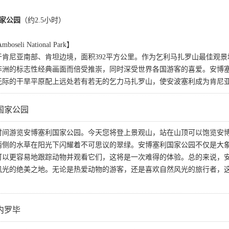
国家公园
（约2.5小时）
li National Park】
于肯尼亚南部、肯坦边境，面积392平方公里。作为乞利马扎罗山最佳观
非洲的标志性经典画面而倍受推崇，同时深受世界各国游客的喜爱。安博
无际的干旱平原配上远处若有若无的乞力马扎罗山，使安波塞利成为肯尼
国家公园
时间游览安博塞利国家公园。今天您将登上景观山，站在山顶可以饱览安博
两侧的水草在阳光下闪耀着不可思议的翠绿。安博塞利国家公园不仅是大
可以更容易地跟踪动物并观看它们，这将是一次难得的体验。总的来说，
风光的绝美之地。无论是热爱动物的游客，还是喜欢自然风光的旅行者，
内罗毕