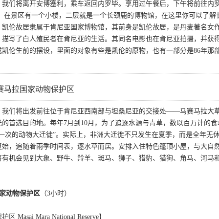
，我们将离开安博塞利，乘车返回内罗毕。享用过午餐后，下午将前往内
ld长颈鹿。在景区有一个小楼，二层就是一个长颈鹿的博物馆，在这里你可以
凯伦故居隶属于肯尼亚国家博物馆，其前身是凯伦故居，是丹麦著名女作家凯伦·
》描写了白人殖民者在肯尼亚的生活。其同名电影也在肯尼亚拍摄，并获
成凯伦生前的摆设，里面的对象有些是凯伦的原物，也有一部分是86年那
赛马拉国家动物保护区
，我们将出发前往位于肯尼亚西南部与坦桑尼亚的交接处——马赛马拉大
光的首选目的地。每年7月到10月，为了追逐水源与青草，数以百万计的
看一次的动物大迁徙”。实际上，非洲大迁徙不只发生在夏季，而是全年无
复始，追随着雨季时间表，逐水草而居。安排入住特色篷顶小屋，与大自
将有机会见到大象、野牛、羚羊、斑马、狮子、猎豹、猎狗、角马、河马
国家动物保护区
（3小时）
sai Mara National Reserve】