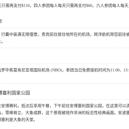
需再支付$110，四人参团每人每天只需再支付$60，六人参团每人每天
毕
，行囊中装满无限憧憬，贵宾前往居住地所在的机场，跨洋航机带您前往
上。
毕焦莫肯尼亚塔国际机场 (NBO)，参团当日免费接机时间为11:00、13
博塞利国家公园
安博赛利，抵达后享用午餐，下午前往安博塞利国家公园，在这里可以清
山，雪峰耸立、大象成群，这个景观被视作非洲的标志性经典画面。安波
博塞利是大象的天堂。