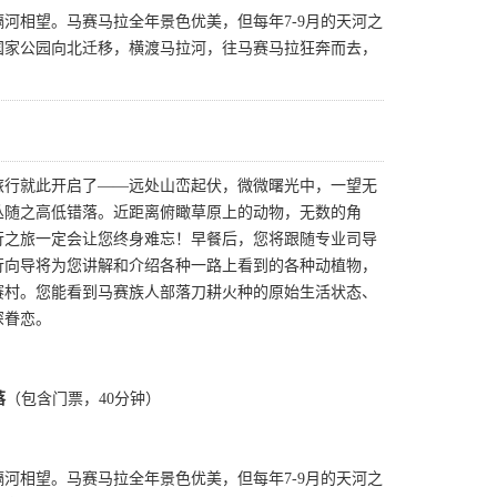
隔河相望。马赛马拉全年景色优美，但每年7-9月的天河之
国家公园向北迁移，横渡马拉河，往马赛马拉狂奔而去，
旅行就此开启了——远处山峦起伏，微微曙光中，一望无
丛随之高低错落。近距离俯瞰草原上的动物，无数的角
行之旅一定会让您终身难忘！早餐后，您将跟随专业司导
行向导将为您讲解和介绍各种一路上看到的各种动植物，
赛村。您能看到马赛族人部落刀耕火种的原始生活状态、
深眷恋。
落
（包含门票，40分钟）
隔河相望。马赛马拉全年景色优美，但每年7-9月的天河之