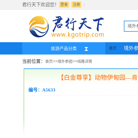
君行天下欢迎您！
|
登录
注册
境外
境外
旅游产品分类
首页
当前位置：
>>
>>
首页
境外参团
线路详情
【白金尊享】动物伊甸园—肯尼
编号：A5633