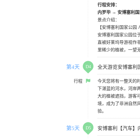
行程安排：
内罗毕 → 安博塞利
景点介绍：
【安博塞利国家公园 Ambose
安博塞利国家公园位
直被好莱坞导游视作
里稀少的植被，一望
第4天
D4
全天游览安博塞利
行程
今天您将有一整天的
下湛蓝的河水，河岸
大的植被遮挡，游客
境，成为了非洲自然
验。
第5天
D5
安博塞利【汽车】