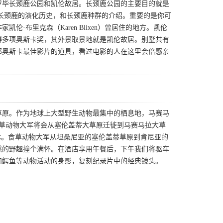
罗毕长颈鹿公园和凯伦故居。长颈鹿公园的主要目的就是
了解长颈鹿的演化历史，和长颈鹿种群的介绍。重要的是你可
布里克森（Karen Blixen）曾居住的地方。凯伦
得多项奥斯卡奖，其外景取景地就是凯伦故居。别墅共有
部奥斯卡最佳影片的道具，看过电影的人在这里会倍感亲
草原。作为地球上大型野生动物最集中的栖息地，马赛马
食草动物大军将会从塞伦盖蒂大草原迁徙到马赛马拉大草
休。食草动物大军从坦桑尼亚的塞伦盖蒂草原到肯尼亚的
然的野趣撞个满怀。在酒店享用午餐后，下午我们将驱车
和鳄鱼等动物活动的身影，复刻纪录片中的经典镜头。