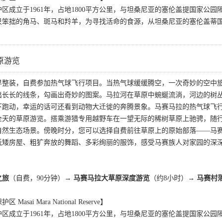
区成立于1961年，占地1800平方公里，与坦桑尼亚的塞伦盖提国家公园
只笨拙的角马、斑马和羚羊，为寻找活命的食源，从坦桑尼亚的塞伦盖蒂
。
原游览
早整装，自费参加热气球飞行项目。当热气球缓缓腾空，一次奇妙的空中
出长长的线条，勾画出奇妙的图案。马拉河在草原中蜿蜒流淌，河边的树
下跑动，幸运的话可还看到动物大迁徙的奔腾景象。马赛马拉的热气球飞
全天的草原游览。搭乘游猎专用越野车在一望无际的稀树草原上驰骋，随
自然生态场景。傍晚时分，您可以选择自费前往草原上的原始部落——马
低矮房屋、粗犷奔放的舞蹈、多彩绚丽的服饰，感受马赛族人对家园的深
之旅
（自费，90分钟）→
马赛马拉大草原深度游览
（约8小时）→
马赛村
sai Mara National Reserve】
区成立于1961年，占地1800平方公里，与坦桑尼亚的塞伦盖提国家公园