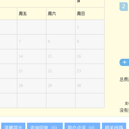
»
周五
周六
周日
2
7
8
9
14
15
16
21
22
23
总费
28
29
30
发
没有
温馨提示
咨询回复（0）
用户点评（0）
相关线路