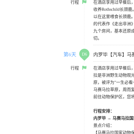
行程
在酒店享用过早餐后
收养Rothschi
以在这里喂食长颈鹿。
的代表作《走出非洲
九个房间，基本还原
切。
第6天
D6
内罗毕【汽车】马
行程
在酒店享用过早餐后
拉是非洲野生动物观
原，被评为“一生必
马赛马拉草原，周而
前往动物保护区，您
行程安排：
内罗毕 → 马赛马拉
景点介绍：
【马赛马拉国家动物保护区 Ma