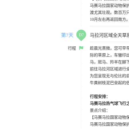
马赛马拉国家动物保护
渡尤其壮观。数百万
10月左右再返回南方
第7天
D7
马拉河区域全天草
行程
趁晨光熹微，您可早
际的草原上，车辙印
马，斑马、羚羊在脚
前往马拉河区域进行
为您呈现无与伦比的
牛粪树枝泥巴垒起的
行程安排：
马赛马拉热气球飞行
景点介绍：
【马赛马拉国家动物保护区 Ma
马赛马拉国家动物保护