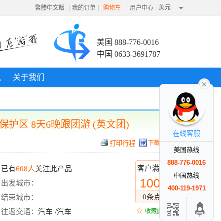
|
|
|
|
美元
繁體中文版
我的订单
购物车
用户中心
美国 888-776-0016
中国 0633-3691787
讯
关于我们
区 8天6晚跟团游 (英文团)
在线客服
下载行程
美国热线
888-776-0016
客户满意度
已有
608人
关注此产品
中国热线
100%
出发城市：
400-119-1971
0条点评
结束城市：
往返交通：
汽车 /汽车
收藏此线路