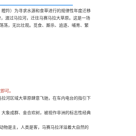
、瞪羚）为寻求水源和食草进行的规律性年度迁移
规律，渡过马拉河，迁往马赛马拉大草原。这是一场
浩荡荡，无比壮观。觅食、厮杀、追逐、哺育、繁
权即可。
马拉河区域大草原肆意飞驰，在车内电台的指引下
、大象成群、金合欢树，被视作非洲的标志性经典
，动物是主，人类是客，马赛马拉洋溢着大自然的