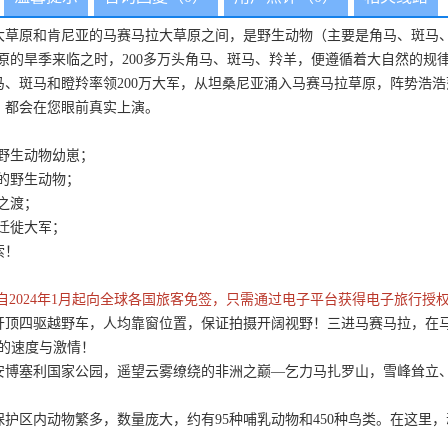
大草原和肯尼亚的马赛马拉大草原之间，是野生动物（主要是角马、斑马
草原的旱季来临之时，200多万头角马、斑马、羚羊，便遵循着大自然的
、斑马和瞪羚率领200万大军，从坦桑尼亚涌入马赛马拉草原，阵势浩
，都会在您眼前真实上演。
的野生动物幼崽；
样的野生动物；
之渡；
到迁徙大军；
索！
自2024年1月起向全球各国旅客免签，只需通过电子平台获得电子旅行授
开顶四驱越野车，人均靠窗位置，保证拍摄开阔视野！三进马赛马拉，在
旅的速度与激情！
安博塞利国家公园，遥望云雾缭绕的非洲之巅—乞力马扎罗山，雪峰耸立
护区内动物繁多，数量庞大，约有95种哺乳动物和450种鸟类。在这里