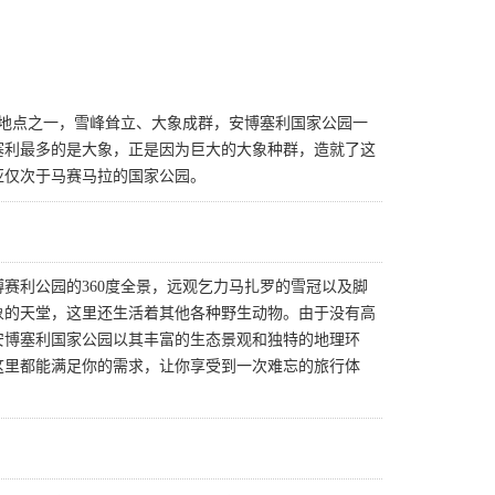
景地点之一，雪峰耸立、大象成群，安博塞利国家公园一
塞利最多的是大象，正是因为巨大的大象种群，造就了这
亚仅次于马赛马拉的国家公园。
赛利公园的360度全景，远观乞力马扎罗的雪冠以及脚
象的天堂，这里还生活着其他各种野生动物。由于没有高
安博塞利国家公园以其丰富的生态景观和独特的地理环
这里都能满足你的需求，让你享受到一次难忘的旅行体