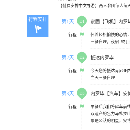
【付费安排中文导游】两人参团每人每天只
行程安排
第1天
D1
家园【飞机】内罗
行程
怀着轻松愉快的心情
三餐自理，夜宿飞机
第2天
D2
抵达内罗毕
行程
今天您将抵达肯尼亚内罗
当天三餐自理
第3天
D3
内罗毕【汽车】安
行程
早餐后我们将驱车前往
双遗产的乞力马札罗
象是公认的明星，安