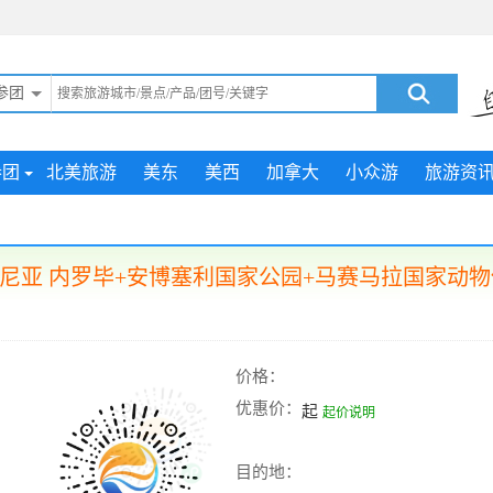
参团
参团
北美旅游
美东
美西
加拿大
小众游
旅游资
亚 内罗毕+安博塞利国家公园+马赛马拉国家动物保护
价格：
优惠价：
起
起价说明
目的地：