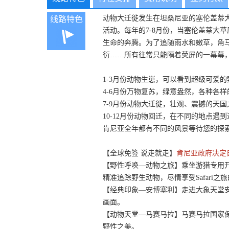
动物大迁徙发生在坦桑尼亚的塞伦盖蒂
线路特色
活动。每年的7-8月份，当塞伦盖蒂大
生命的奔腾。为了追随雨水和嫩草，角马
衍……所有往常只能隔着荧屏的一幕幕
1-3月份动物生崽，可以看到超级可爱
4-6月份万物复苏，绿意盎然，各种各
7-9月份动物大迁徙，壮观、震撼的天国
10-12月份动物回迁，在不同的地点遇
肯尼亚全年都有不同的风景等待您的探
【全球免签 说走就走】
肯尼亚政府决定
【野性呼唤—动物之旅】乘坐游猎专用
精准追踪野生动物，尽情享受Safari之
【经典印象—安博塞利】走进大象天堂
画面。
【动物天堂—马赛马拉】马赛马拉国家保
野性之美。