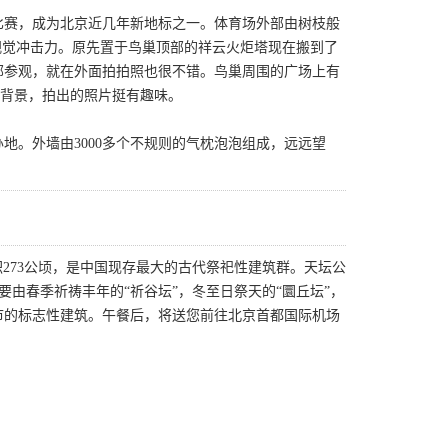
际比赛，成为北京近几年新地标之一。体育场外部由树枝般
视觉冲击力。原先置于鸟巢顶部的祥云火炬塔现在搬到了
部参观，就在外面拍拍照也很不错。鸟巢周围的广场上有
当背景，拍出的照片挺有趣味。
地。外墙由3000多个不规则的气枕泡泡组成，远远望
积273公顷，是中国现存最大的古代祭祀性建筑群。天坛公
要由春季祈祷丰年的“祈谷坛”，冬至日祭天的“圜丘坛”，
市的标志性建筑。午餐后，将送您前往北京首都国际机场