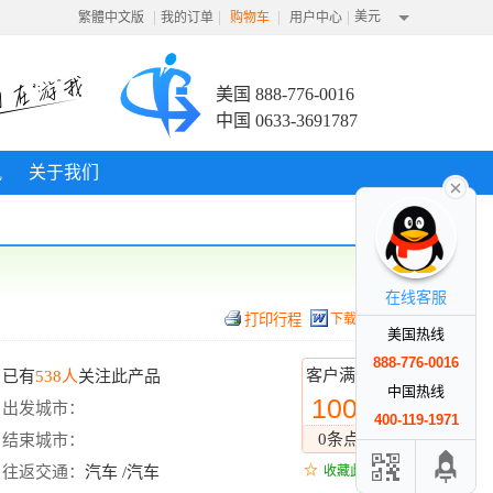
|
|
|
|
美元
繁體中文版
我的订单
购物车
用户中心
美国 888-776-0016
中国 0633-3691787
讯
关于我们
在线客服
下载行程
美国热线
888-776-0016
客户满意度
已有
538人
关注此产品
中国热线
100%
出发城市：
400-119-1971
0条点评
结束城市：
往返交通：
汽车 /汽车
收藏此线路