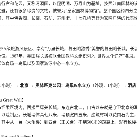
的行宫和花园，又称清漪园，以昆明湖、万寿山为基址，按照江南园林的
优雅，还有很多珍贵的文物，被誉为“皇家园林博物馆”。整个园区约四分
间，其中佛香阁、长廊、石舫、苏州街、十七孔桥等皆为家喻户晓的代表
家5A级旅游风景区、享有“万里长城，慕田峪独秀”美誉的慕田峪长城，
值。1987年，慕田峪长城被联合国教科文组织列入“世界文化遗产”名录
家体育场—鸟巢以及国家游泳中心—水立方。
3小时）→
北京 → 奥林匹克公园：鸟巢&水立方
（外观，1小时）→
酒店
Great Wall】
市怀柔区境内，西接居庸关长城，东连古北口，自古以来就是守卫北京的军
以险制厄。长城墙体高七八米，墙顶宽四五米，建筑材料以花岗石为主，
。其中从一台（大角楼）到四台（正关台）不到500米的距离上，就有敌
onal Stadium】