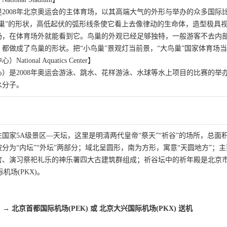
2008年北京奥运会的主体育场，以其高端大气的外形与举办的众多国
鸟巢”的形状，高低起伏的弧形线条使它看上去像律动的生命体，造型极具
场，在体育场外就能看到它。鸟巢的外观已经足够独特，一般游客不去内
都做成了鸟巢的形状。把“小鸟巢”景观灯当前景，“大鸟巢”国家体育场
ional Aquatics Center】
）是2008年奥运会游泳、跳水、花样游泳、水球等水上项目的比赛的举办
水分子。
国家5A级景区—天坛，这里是明清两代皇帝“祭天”“祈谷”的场所，总面
分为“内坛”“外坛”两部分；域北呈圆形，南为方形，寓意“天圆地方”；主
宫、演习祭祀礼乐的神乐署四大古建筑群组成；祈谷坛中的祈年殿是北京
际机场(PKX)。
）→
北京首都国际机场(PEK) 或 北京大兴国际机场(PKX) 送机