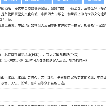
級酒店，優秀中英雙語導遊帶團，景點門票、小費全含，三餐全包（接送
是首批國家歷史文化名城、中國四大古都之一和世界上擁有世界文化遺產數
名勝古跡。
築萬里長城，中國現存規模最大最完整的古建築群—故宮，被譽為“皇家園
北京首都国际机场(PEK)、北京大兴国际机场(PKX)
13:00或18:00（此时间为导游接到客人后离开机场的时间）
首都—北京。北京历史悠久，文化灿烂，是首批国家历史文化名城、中国
育了故宫、天坛、长城、颐和园等众多名胜古迹。