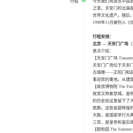
行程
今天我们将游览中国首
之意。天安门的北端是
世界文化遗产。随后
1998年11月被列入
行程安排：
北京 → 天安门广场
（
景点介绍：
【天安门广场 Tiananme
天安门广场位于天安
古城楼——正阳门和
事迎宾的重地。从建
【故宫博物院 The Pala
故宫又称紫禁城，是
的历史给这里留下了
筑群。这些金碧辉煌的
大殿，是国家举行大
三宫，是皇帝和皇后
【颐和园 The Summer 