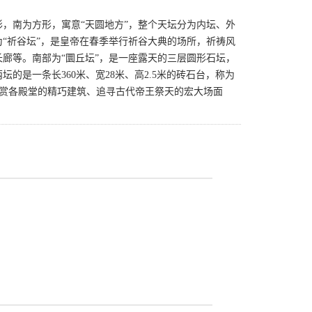
，南为方形，寓意“天圆地方”，整个天坛分为内坛、外
“祈谷坛”，是皇帝在春季举行祈谷大典的场所，祈祷风
廊等。南部为“圜丘坛”，是一座露天的三层圆形石坛，
是一条长360米、宽28米、高2.5米的砖石台，称为
了观赏各殿堂的精巧建筑、追寻古代帝王祭天的宏大场面