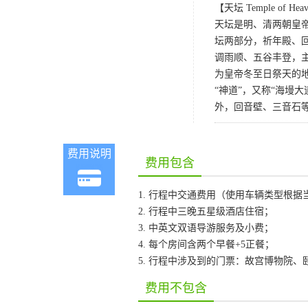
【天坛 Temple of Hea
天坛是明、清两朝皇
坛两部分，祈年殿、
调雨顺、五谷丰登，
为皇帝冬至日祭天的地
“神道”，又称“海墁
外，回音壁、三音石
费用说明
费用包含
1. 行程中交通费用（使用车辆类型根
2. 行程中三晚五星级酒店住宿；
3. 中英文双语导游服务及小费；
4. 每个房间含两个早餐+5正餐；
5. 行程中涉及到的门票：故宫博物院
费用不包含