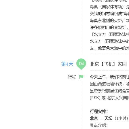
鸟巢（国家体育场）是
交错的钢材编织成“
鸟巢东北侧的火炬广
许多照明用的景观灯，
【水立方（国家游泳中心）Nat
水立方（国家游泳中心
去，像蓝色大海中的
第4天
D4
北京【飞机】家园
行程
今天上午，我们将前往
园由两道坛墙环绕，被
皇帝祭祀前居住的斋
(PEK) 或 北京大兴国
行程安排：
北京 → 天坛
（1小时
景点介绍：