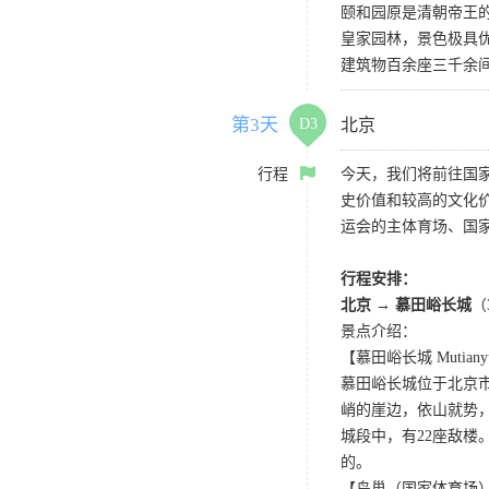
颐和园原是清朝帝王
皇家园林，景色极具
建筑物百余座三千余
第3天
D3
北京
行程
今天，我们将前往国
史价值和较高的文化价
运会的主体育场、国
行程安排：
北京 → 慕田峪长城
（
景点介绍：
【慕田峪长城 Mutianyu 
慕田峪长城位于北京
峭的崖边，依山就势，
城段中，有22座敌楼
的。
【鸟巢（国家体育场）Nati