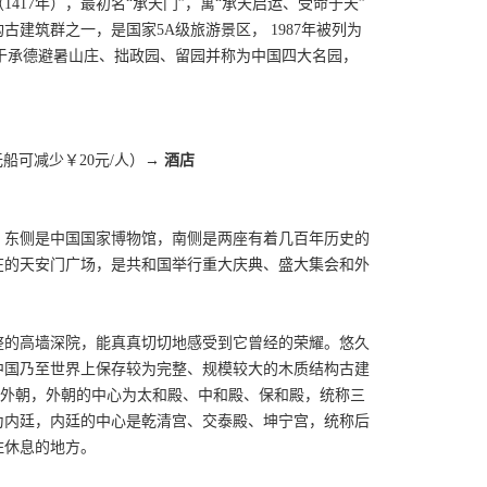
17年），最初名“承天门”，寓“承天启运、受命于天”
建筑群之一，是国家5A级旅游景区， 1987年被列为
于承德避暑山庄、拙政园、留园并称为中国四大名园，
无船可减少￥20元/人）→
酒店
，东侧是中国国家博物馆，南侧是两座有着几百年历史的
在的天安门广场，是共和国举行重大庆典、盛大集会和外
整的高墙深院，能真真切切地感受到它曾经的荣耀。悠久
中国乃至世界上保存较为完整、规模较大的木质结构古建
为外朝，外朝的中心为太和殿、中和殿、保和殿，统称三
为内廷，内廷的中心是乾清宫、交泰殿、坤宁宫，统称后
住休息的地方。