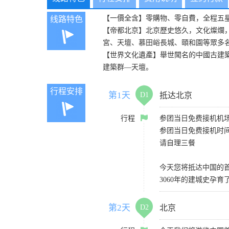
【一價全含】零購物、零自費，全程五星
线路特色
【帝都北京】北京歷史悠久，文化燦爛，
宮、天壇、慕田峪長城、頤和園等眾多
【世界文化遺產】舉世聞名的中國古建
建築群—天壇。
行程安排
第1天
D1
抵达北京
行程
参团当日免费接机机场：
参团当日免费接机时间：
请自理三餐
今天您将抵达中国的
3060年的建城史孕
第2天
D2
北京