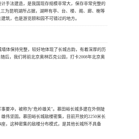
设计手法建造，是我国现存规模非常大，保存非常完整的
之三为昆明湖所占据，湖畔有亭、台、楼、阁、廊、榭等
性建筑，也是游览颐和园不可错过的地方。
长城墙体保持完整，较好地体现了长城古韵，有着深厚的历
。随后，我们将前北京奥林匹克公园，打卡2008年北京奥
事要冲，被称为“危岭雄关”。慕田峪长城多建在外侧陡
雄伟坚固。慕田峪长城敌楼密集，目前开放的2250米长
楼4座，这种密集的敌楼分布模式，是其他长城所不具备