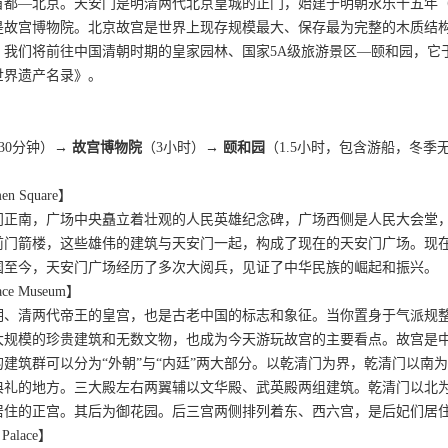
都—北京。天安门是明清两代北京皇城的正门，始建于明朝永乐十五年（14
故宫博物院。北京故宫是世界上现存规模最大、保存最为完整的木质结构古
，我们将前往中国清朝时期的皇家园林、国家5A级旅游景区—颐和园，它
《世界遗产名录》。
30分钟）→
故宫博物院
（3小时）→
颐和园
（1.5小时，包含游船，冬季
n Square】
门正南，广场中央矗立着壮观的人民英雄纪念碑，广场西侧是人民大会堂
前门箭楼，这些雄伟的建筑与天安门一起，构成了现在的天安门广场。现
国至今，天安门广场经历了多次大阅兵，见证了中华民族的崛起和振兴。
ce Museum】
明、清两代帝王的皇宫，也是古老中国的标志和象征。当你置身于气派规
大规模的珍贵建筑和无数文物，也成为今天游玩故宫的主要看点。故宫是
建筑群可以分为“外朝”与“内廷”两大部分。以乾清门为界，乾清门以南
典礼的地方。三大殿左右两翼辅以文华殿、武英殿两组建筑。乾清门以北
居住的正宫。其后为御花园。后三宫两侧排列着东、西六宫，是后妃们居
Palace】