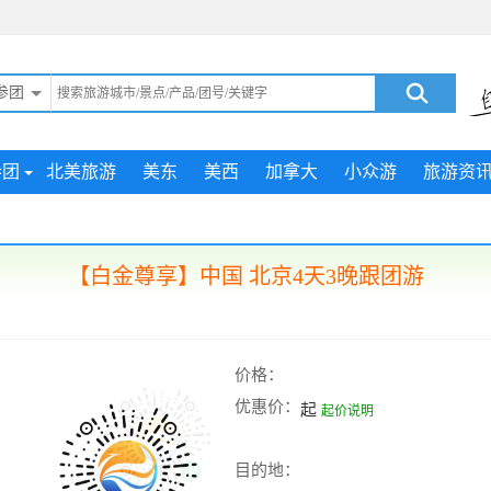
参团
参团
北美旅游
美东
美西
加拿大
小众游
旅游资
【白金尊享】中国 北京4天3晚跟团游
价格：
优惠价：
起
起价说明
目的地：