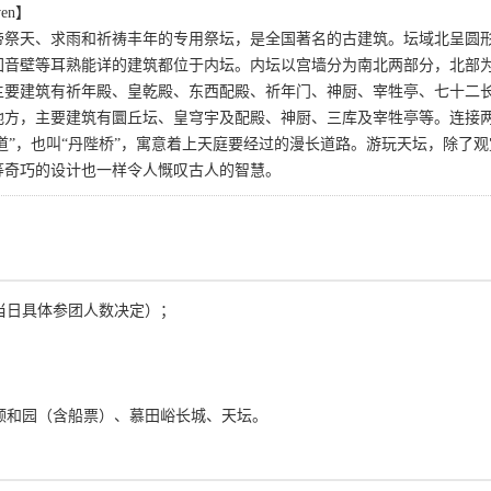
ven】
帝祭天、求雨和祈祷丰年的专用祭坛，是全国著名的古建筑。坛域北呈圆形
回音壁等耳熟能详的建筑都位于内坛。内坛以宫墙分为南北两部分，北部为
主要建筑有祈年殿、皇乾殿、东西配殿、祈年门、神厨、宰牲亭、七十二长
方，主要建筑有圜丘坛、皇穹宇及配殿、神厨、三库及宰牲亭等。连接两坛的
大道”，也叫“丹陛桥”，寓意着上天庭要经过的漫长道路。游玩天坛，除
等奇巧的设计也一样令人慨叹古人的智慧。
据当日具体参团人数决定）；
、颐和园（含船票）、慕田峪长城、天坛。