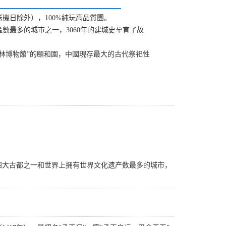
機日除外），100%純玩高品質團。
最多的城市之一，3060年的建城史孕育了故
林博物館”的頤和園，中國現存最大的古代祭祀性
四大古都之一和世界上拥有世界文化遗产数最多的城市，