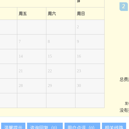
»
周五
周六
周日
2
7
8
9
14
15
16
21
22
23
总费
28
29
30
发
没有
温馨提示
咨询回复（0）
用户点评（0）
相关线路