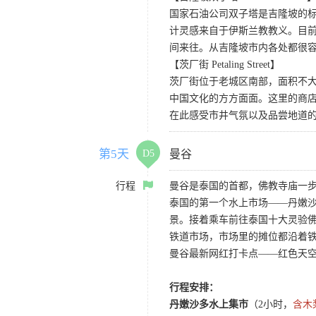
国家石油公司双子塔是吉隆坡的标
计灵感来自于伊斯兰教教义。目前
间来往。从吉隆坡市内各处都很
【茨厂街 Petaling Street】
茨厂街位于老城区南部，面积不
中国文化的方方面面。这里的商
在此感受市井气氛以及品尝地道
第5天
D5
曼谷
行程
曼谷是泰国的首都，佛教寺庙一步
泰国的第一个水上市场——丹嫩沙
景。接着乘车前往泰国十大灵验
铁道市场，市场里的摊位都沿着
曼谷最新网红打卡点——红色天
行程安排：
丹嫩沙多水上集市
（2小时，
含木