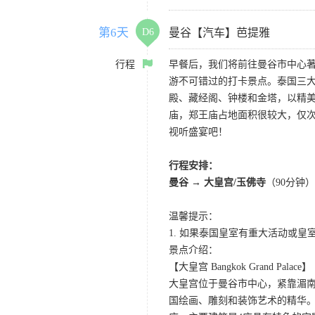
第6天
D6
曼谷【汽车】芭提雅
行程
早餐后，我们将前往曼谷市中心
游不可错过的打卡景点。泰国三
殿、藏经阁、钟楼和金塔，以精
庙，郑王庙占地面积很较大，仅
视听盛宴吧！
行程安排：
曼谷 → 大皇宫/玉佛寺
（90分钟
温馨提示：
1. 如果泰国皇室有重大活动或
景点介绍：
【大皇宫 Bangkok Grand Palace】
大皇宫位于曼谷市中心，紧靠湄
国绘画、雕刻和装饰艺术的精华。