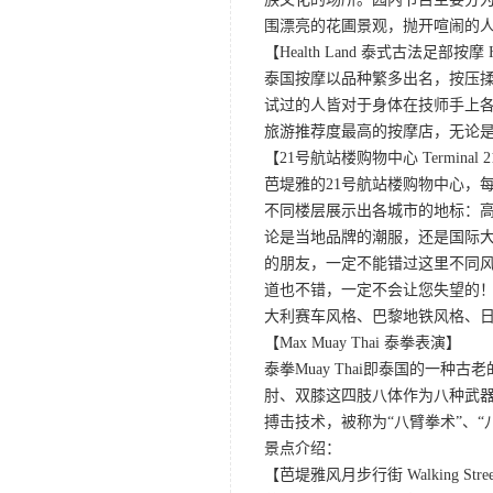
围漂亮的花圃景观，抛开喧闹的
【Health Land 泰式古法足部按摩 Heal
泰国按摩以品种繁多出名，按压
试过的人皆对于身体在技师手上各种
旅游推荐度最高的按摩店，无论
【21号航站楼购物中心 Terminal 21 
芭堤雅的21号航站楼购物中心，
不同楼层展示出各城市的地标：高
论是当地品牌的潮服，还是国际
的朋友，一定不能错过这里不同风
道也不错，一定不会让您失望的！
大利赛车风格、巴黎地铁风格、日
【Max Muay Thai 泰拳表演】
泰拳Muay Thai即泰国的
肘、双膝这四肢八体作为八种武
搏击技术，被称为“八臂拳术”、“
景点介绍：
【芭堤雅风月步行街 Walking Street 