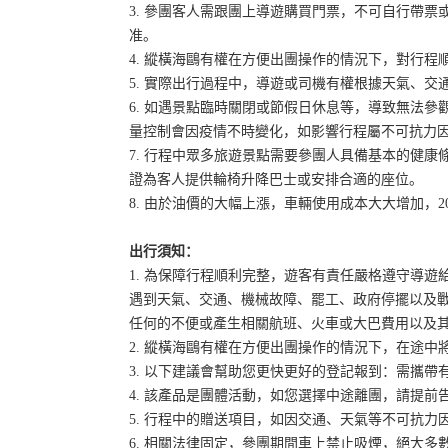
3. 參團客人需跟團上導遊購買門票，不可自行帶票或
准。
4. 縱橫海鷗有權在方便出團操作的情況下，對行
5. 實際出行過程中，導遊或司機有權根據天氣、
6. 如遇景點臨時關閉或節假日休息等，導致無法
量控制會因疫情不時變化，如影響行程屬不可抗力
7. 行程中眾多旅遊景點需要參團人具備基本的健
證為客人提供輪椅升降巴士或安排合適的座位。
8. 由於油價的大幅上漲，車輛使用成本大大增加，2
出行須知：
1. 為保障行程順利完整，遊客有責任嚴格遵守導
遇到天氣、交通、機械故障、罷工、政府停擺以及
任何的不便或產生相關航班、火車或大巴費用以及
2. 縱橫海鷗有權在方便出團操作的情況下，在途
3. 以下建議會幫助您更快更好的登記報到：需攜帶
4. 該產品是團體活動，如您選擇中途離團，請提
5. 行程中的贈送項目，如因交通、天氣等不可抗
6. 相關法律固定，參團期間車上禁止吸煙，絕大