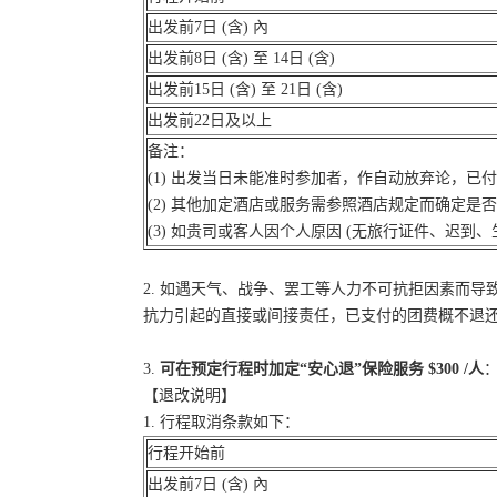
出发前7日 (含) 內
出发前8日 (含) 至 14日 (含)
出发前15日 (含) 至 21日 (含)
出发前22日及以上
备注：
(1) 出发当日未能准时参加者，作自动放弃论，已
(2) 其他加定酒店或服务需参照酒店规定而确定是
(3) 如贵司或客人因个人原因 (无旅行证件、迟
2. 如遇天气、战争、罢工等人力不可抗拒因素而
抗力引起的直接或间接责任，已支付的团费概不退
3.
可在预定行程时加定“安心退”保险服务 $300 /人
：
【退改说明】
1. 行程取消条款如下：
行程开始前
出发前7日 (含) 內