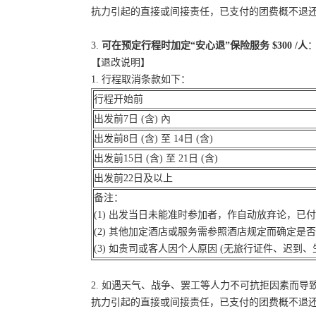
抗力引起的直接或间接责任，已支付的团费概不退
3.
可在预定行程时加定“安心退”保险服务 $300 /人
：
【退改说明】
1. 行程取消条款如下：
行程开始前
出发前7日 (含) 內
出发前8日 (含) 至 14日 (含)
出发前15日 (含) 至 21日 (含)
出发前22日及以上
备注：
(1) 出发当日未能准时参加者，作自动放弃论，已
(2) 其他加定酒店或服务需参照酒店规定而确定是
(3) 如贵司或客人因个人原因 (无旅行证件、迟
2. 如遇天气、战争、罢工等人力不可抗拒因素而
抗力引起的直接或间接责任，已支付的团费概不退