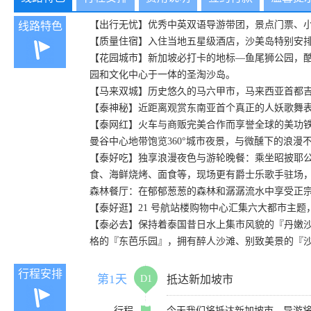
【出行无忧】优秀中英双语导游带团，景点门票、小
线路特色
【质量住宿】入住当地五星级酒店，沙美岛特别安
【花园城市】新加坡必打卡的地标—鱼尾狮公园，
园和文化中心于一体的圣淘沙岛。
【马来双城】历史悠久的马六甲市，马来西亚首都
【泰神秘】近距离观赏东南亚首个真正的人妖歌舞
【泰网红】火车与商贩完美合作而享誉全球的美功铁道
曼谷中心地带饱览360°城市夜景，与微醺下的浪漫不期而遇
【泰好吃】独享浪漫夜色与游轮晚餐：乘坐昭披耶公主号 (
食、海鲜烧烤、面食等，现场更有爵士乐歌手驻场
森林餐厅：在郁郁葱葱的森林和潺潺流水中享受正
【泰好逛】21 号航站楼购物中心汇集六大都市主
【泰必去】保持着泰国昔日水上集市风貌的『丹嫩
格的『东芭乐园』，拥有醉人沙滩、别致美景的『
行程安排
第1天
D1
抵达新加坡市
行程
今天我们将抵达新加坡市，导游