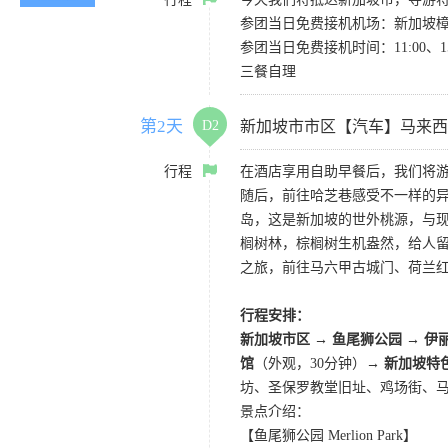
参团当日免费接机机场：新加坡樟宜机
参团当日免费接机时间：11:00、
三餐自理
第2天
D2
新加坡市市区【汽车】马来西
行程
在酒店享用自助早餐后，我们将
随后，前往哈芝巷感受不一样的
岛，这是新加坡的世外桃源，与
榈树林，棕榈树生机盎然，给人
之旅，前往马六甲古城门、荷兰
行程安排：
新加坡市区 → 鱼尾狮公园 → 伊
馆
（外观，30分钟）→
新加坡特
坊、圣保罗教堂旧址、鸡场街、
景点介绍：
【鱼尾狮公园 Merlion Park】