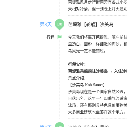
芭堤雅风月步行街两旁有各式小
天相对冷清，但一到晚上灯火通明
第8天
D8
芭堤雅【轮船】沙美岛
行程
今天我们将离开芭提雅，驱车前往
里透白，面粉一样细嫩的海沙，
岛风光一定不能错过。
行程安排：
芭堤雅乘船前往沙美岛 → 入住沙
景点介绍：
【沙美岛 Koh Samet】
沙美岛现在是一个国家自然公园
日落出名。这里一年四季气温适
泳场，还有那别具特色且价廉物
大多商业建筑也坐落在这个地方