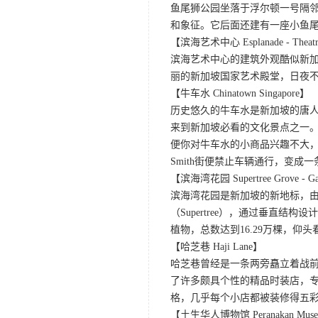
鱼尾狮公园坐落于浮尔顿一号隔
和象征。它后面还建有一座小鱼
【滨海艺术中心 Esplanade - Theatre
滨海艺术中心的建筑外观酷似新加
丽的新加坡国家艺术殿堂，日夜
【牛车水 Chinatown Singapore】
历史悠久的牛车水是新加坡的唐
来到新加坡必看的文化景点之一
便你对牛车水的小商品兴趣不大，
Smith街便禁止车辆通行，变
【滨海湾花园 Supertree Grove - Gar
滨海湾花园是新加坡的新地标，由
（Supertree），通过垂直
植物，总数达到16.29万棵，仰
【哈芝巷 Haji Lane】
哈芝巷曾经是一条两旁矗立着战
了许多颇具个性的精品时装店，
格，几乎每个小店都被装修得五
【土生华人博物馆 Peranakan Mus