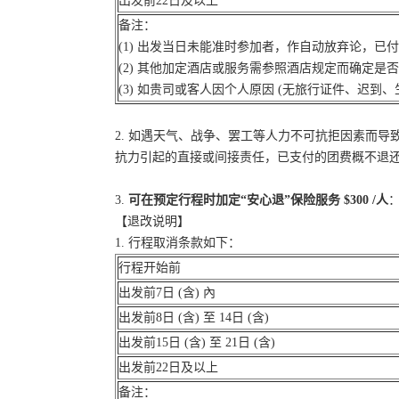
出发前22日及以上
备注：
(1) 出发当日未能准时参加者，作自动放弃论，已
(2) 其他加定酒店或服务需参照酒店规定而确定是
(3) 如贵司或客人因个人原因 (无旅行证件、迟
2. 如遇天气、战争、罢工等人力不可抗拒因素而
抗力引起的直接或间接责任，已支付的团费概不退
3.
可在预定行程时加定“安心退”保险服务 $300 /人
：
【退改说明】
1. 行程取消条款如下：
行程开始前
出发前7日 (含) 內
出发前8日 (含) 至 14日 (含)
出发前15日 (含) 至 21日 (含)
出发前22日及以上
备注：