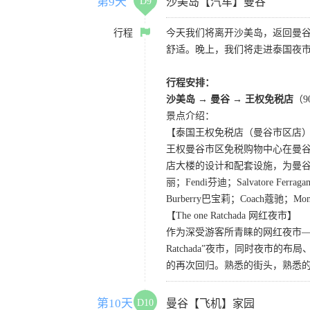
第9天
D9
沙美岛【汽车】曼谷
行程
今天我们将离开沙美岛，返回曼
舒适。晚上，我们将走进泰国夜市必打卡之
行程安排：
沙美岛 → 曼谷 → 王权免税店
（9
景点介绍：
【泰国王权免税店（曼谷市区店）King Po
王权曼谷市区免税购物中心在曼谷
店大楼的设计和配套设施，为曼谷市居
丽；Fendi芬迪；Salvatore Fe
Burberry巴宝莉；Coach蔻驰；Mon
【The one Ratchada 网红夜市】
作为深受游客所青睐的网红夜市—
Ratchada”夜市，同时夜
的再次回归。熟悉的街头，熟悉的
第10天
D10
曼谷【飞机】家园