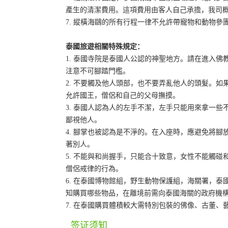
產生的清潔費用。這項費用由客人自己承擔，我司
7. 縱橫海鷗的所有行程一律不允許帶寵物和動物參
泰國旅遊相關特殊規定：
1. 泰國寺院是泰國人公認的神聖地方。請在進入
注意不可腳踏門檻。
2. 不要觸及他人頭部，也不要弄亂他人的頭髮。
允許國王，僧侶和自己的父母撫摸。
3. 泰國人認為人的左手不潔，左手只能用來拿一
鄙視他人。
4. 腳掌也被認為是不淨的。在入座時，應避免將
著別人。
5. 不能與和尚握手，只能合十致意，女性不能觸
僧侶戒律的行為。
6. 在泰國博物館組，野生動物保護組，海關署，
知購買哪些物品，在離境前需向泰國海關的政府機
7. 在泰國購買體積較大需特別包裝的佛像、古董
签证须知