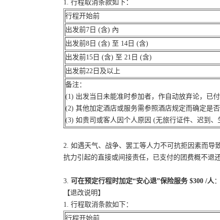
1. 行程取消条款如下：
行程开始前
出发前7日 (含) 內
出发前8日 (含) 至 14日 (含)
出发前15日 (含) 至 21日 (含)
出发前22日及以上
备注：
(1) 出发当日未能准时参加者，作自动放弃论，已
(2) 其他加定酒店或服务需参照酒店规定而确定是
(3) 如贵司或客人因个人原因 (无旅行证件、迟
2. 如遇天气、战争、罢工等人力不可抗拒因素而
抗力引起的直接或间接责任，已支付的团费概不退
3.
可在预定行程时加定“安心退”保险服务 $300 /人
：
【退改说明】
1. 行程取消条款如下：
行程开始前