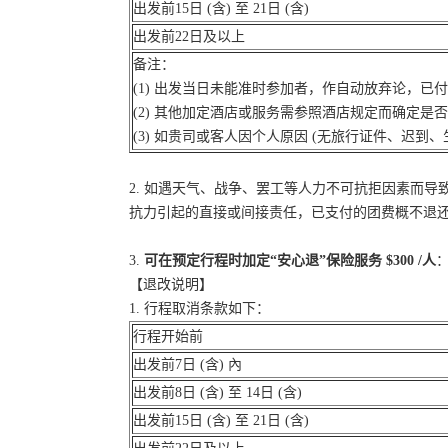
出发前15日 (含) 至 21日 (含)
出发前22日及以上
备注：
(1) 出发当日未能准时参加者，作自动放弃论，已
(2) 其他加定酒店或服务需参照酒店规定而确定是
(3) 如贵司或客人因个人原因 (无旅行证件、迟
2. 如遇天气、战争、罢工等人力不可抗拒因素而
抗力引起的直接或间接责任，已支付的团费概不退
3.
可在预定行程时加定“安心退”保险服务 $300 /人
：
【退改说明】
1. 行程取消条款如下：
行程开始前
出发前7日 (含) 內
出发前8日 (含) 至 14日 (含)
出发前15日 (含) 至 21日 (含)