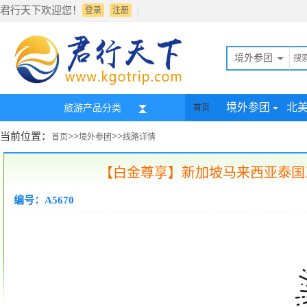
君行天下欢迎您！
|
登录
注册
境外参团
境外参团
北
旅游产品分类
首页
当前位置：
>>
>>
首页
境外参团
线路详情
【白金尊享】新加坡马来西亚泰国三
编号：A5670