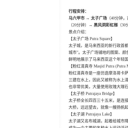
行程安排：
马六甲市 → 太子广场
（40分钟
（20分钟）
→ 黑风洞彩虹梯
（30
景点介绍：
【太子广场 Putra Square】
太子城，是马来西亚的新行政首都
城市”。太子广场铺地的图案、
鲜明地展示了马来西亚这个年轻
【粉红清真寺 Masjid Putra (Putra 
粉红清真寺是一座仿造摩洛哥卡萨
三建在水上，因此又被称为水上
也非常优美，大量使用玫瑰大理
【太子桥 Putrajaya Bridge】
太子桥全长四百三十五米，是连接
大桥，远远望去，就像一艘扬帆
【太子湖 Putrajaya Lake】
太子湖又名布城湖，起着给城市
成为一个主要的各种水上运动活