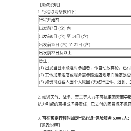
【退改说明】
1. 行程取消条款如下：
行程开始前
出发前7日 (含) 內
出发前8日 (含) 至 14日 (含)
出发前15日 (含) 至 21日 (含)
出发前22日及以上
备注：
(1) 出发当日未能准时参加者，作自动放弃论，已
(2) 其他加定酒店或服务需参照酒店规定而确定是
(3) 如贵司或客人因个人原因 (无旅行证件、迟
2. 如遇天气、战争、罢工等人力不可抗拒因素而
抗力引起的直接或间接责任，已支付的团费概不退
3.
可在预定行程时加定“安心退”保险服务 $300 /人
：
【退改说明】