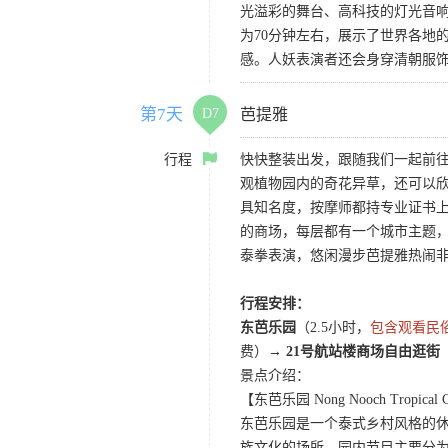
光溢彩的舞台、高科技的灯光音
为70分钟左右，展示了世界各地
感。人妖表演者还会身穿清朝服
第7天
D7
芭提雅
行程
快快整装出发，跟随我们一起前
观植物园内的奇花异草，还可以欣赏
具知名度，按摩师都持专业证书上岗，
的商场，每层都有一个城市主题
泰拳表演，悠闲漫步芭提雅热闹
行程安排：
东芭乐园
（2.5小时，
包含观看民
费）→
21号航站楼商场自由逛街
景点介绍：
【东芭乐园 Nong Nooch Tropical 
东芭乐园是一个泰式乡村风格的
族文化的场所。园内节目主要分