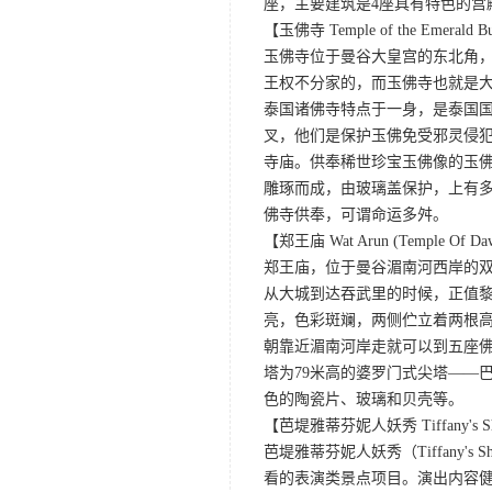
座，主要建筑是4座具有特色的宫
【玉佛寺 Temple of the Emerald Bu
玉佛寺位于曼谷大皇宫的东北角
王权不分家的，而玉佛寺也就是
泰国诸佛寺特点于一身，是泰国
叉，他们是保护玉佛免受邪灵侵犯
寺庙。供奉稀世珍宝玉佛像的玉佛
雕琢而成，由玻璃盖保护，上有多
佛寺供奉，可谓命运多舛。
【郑王庙 Wat Arun (Temple Of D
郑王庙，位于曼谷湄南河西岸的双
从大城到达吞武里的时候，正值
亮，色彩斑斓，两侧伫立着两根
朝靠近湄南河岸走就可以到五座
塔为79米高的婆罗门式尖塔——
色的陶瓷片、玻璃和贝壳等。
【芭堤雅蒂芬妮人妖秀 Tiffany's Sho
芭堤雅蒂芬妮人妖秀（Tiffany
看的表演类景点项目。演出内容健