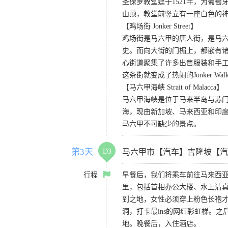
圣保罗教堂建于1521年，为葡
山顶，教堂前竖立有一座白色的
【鸡场街 Jonker Street】
鸡场街是马六甲的唐人街，是马
史。而向大街的门楣上，都嵌有诸
心街道聚集了许多出售服装和手工艺
这条街就变成了热闹的Jonker 
【马六甲海峡 Strait of Malacca】
马六甲海峡是位于马来半岛与苏
海，现由新加坡、马来西亚和印
马六甲不可缺少的景点。
第3天
D3
马六甲市【汽车】吉隆坡【汽
行程
早餐后，我们将乘车前往马来西
里，包括首相办公大楼、水上清
到之地，女性必须穿上粉色长袍
洞，打卡最ins的网红彩虹梯。
地。晚餐后，入住酒店。