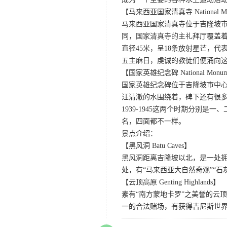
【马来西亚国家清真寺 National Mosqu
马来西亚国家清真寺位于吉隆坡
同，国家清真寺的主礼拜厅覆盖着
直径45米，呈18条放射星芒，
五主麻日，虔诚的教徒们便涌向
【国家英雄纪念碑 National Monument
国家英雄纪念碑位于吉隆坡市中心
汪清澈的水围绕着，碑下还有很多当地人敬
1939-1945这两个时期分别是
名，四面都不一样。
景点介绍：
【黑风洞 Batu Caves】
黑风洞距离吉隆坡以北，是一处
处，有“马来西亚大自然奇观”“石
【云顶高原 Genting Highlands】
素有“南方蒙地卡罗”之美誉的云
一的合法赌场，有获得吉尼斯世界