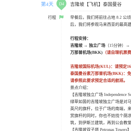
第4天
D4
吉隆坡【飞机】泰国曼谷
行程
早餐后，我们将前往占地 8.2 
后，我们将参观马来西亚的最高
行程安排：
吉隆坡 → 独立广场
（15分钟）
→
万那普机场(BKK)
（请自理机票
吉隆坡国际机场(KUL)：请预定1
泰国曼谷素万那普机场(BKK)：免费
请参照此要求预定合适的航班。
景点介绍：
【吉隆坡独立广场 Independence Squa
绿草如茵的吉隆坡独立广场是对马
英尺的旗杆，位于广场的南端，
赏旗杆的同时，你也不妨找个荫
筑，到伊斯兰建筑，再到公会教
【吉隆坡双子塔 Petronas Towers