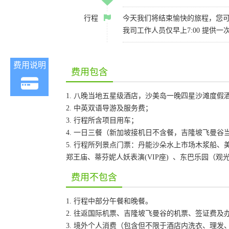
行程
今天我们将结束愉快的旅程，您可
我司工作人员仅早上7:00 提
费用说明
费用包含
1. 八晚当地五星级酒店，沙美岛一晚四星沙滩度假
2. 中英双语导游及服务费；
3. 行程所含项目用车；
4. 一日三餐（新加坡接机日不含餐，吉隆坡飞曼
5. 行程所列景点门票：丹能沙朵水上市场木浆船、美
郑王庙、蒂芬妮人妖表演(VIP座) 、东巴乐园（观光车+表演
费用不包含
1. 行程中部分午餐和晚餐。
2. 往返国际机票、吉隆坡飞曼谷的机票、签证费及
3. 境外个人消费（包含但不限于酒店内洗衣、理