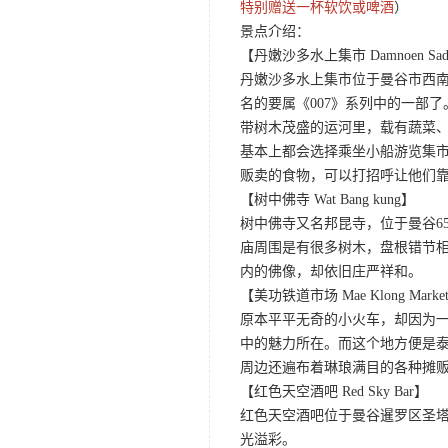
特别赠送一杯软饮或啤酒
）
景点介绍：
【丹嫩沙多水上集市 Damnoen Sad
丹嫩沙多水上集市位于曼谷市西
名的要属《007》系列中的一部
带树木茂盛的运河里，载有蔬菜
基本上都会选择乘坐小船游览集
贩卖的食物，可以打招呼让他们
【树中佛寺 Wat Bang kung】
树中佛寺又名邦昆寺，位于曼谷6
庙周围是有很多树木，盘根错节
内的佛像，却依旧庄严祥和。
【美功铁道市场 Mae Klong Marke
原本平平无奇的小火车，却因为一
中的魅力所在。而这个地方便是
周边还遍布着琳琅满目的各种摊
【红色天空酒吧 Red Sky Bar】
红色天空酒吧位于曼谷暹罗区圣塔
光溢彩。