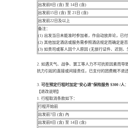
出发前8日 (含) 至 14日 (含)
出发前15日 (含) 至 21日 (含)
出发前22日及以上
备注：
(1) 出发当日未能准时参加者，作自动放弃论，已
(2) 其他加定酒店或服务需参照酒店规定而确定是
(3) 如贵司或客人因个人原因 (无旅行证件、迟
2. 如遇天气、战争、罢工等人力不可抗拒因素而
抗力引起的直接或间接责任，已支付的团费概不退
3.
可在预定行程时加定“安心退”保险服务 $300 /人
：
【退改说明】
1. 行程取消条款如下：
行程开始前
出发前7日 (含) 內
出发前8日 (含) 至 14日 (含)