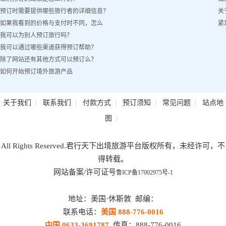
预订时需要提供哪些旅行者的详细信息？
关
如果我看到的价格与支付时不同，怎么
紧
我可以为别人预订旅行吗？
办？
我可以通过哪些渠道获得预订帮助？
除了网站还有其他方式可以预订么？
如何开始预订境外旅游产品
|
|
|
|
|
关于我们
联系我们
付款方式
预订须知
常见问题
站点地
|
图
All Rights Reserved.君行天下出境旅游平台版权所有，未经许可，不
得转载。
网站备案/许可证号
鲁ICP备17002975号-1
地址：美国·休斯敦 邮编：
联系电话：
美国 888-776-0016
中国 0633-3691787
传真：888-776-0016