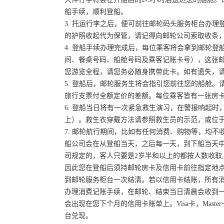
船手续，顺利登船。
3. 托运行李之后，便可前往邮轮码头服务柜台办
的护照收起代为保管，请记得向邮轮公司索取收条
4. 登船手续办理完成后，每位乘客将会拿到邮轮
间、餐桌号码、船舱号码及乘客记账卡号），这张
您游览全程，请您务必随身携带此卡。如有遗失，
5. 登船后，邮轮服务生将会指引您前往您的船舱
旅行支票付全额定价的差额。每位乘客皆有一张房
6. 登船当日将有一次紧急救生演习，在警报响起
上）。救生衣穿戴方法请参照救生员的示范，或位
7. 邮轮航行期间，比如有任何消费、购物等，均
船公司会在从登船当天，之后每一天，到下船当天
司规定的，客人只要是2岁半和以上的都按人数收取
因此您在登船后须持邮轮房卡及信用卡前往指定地
到邮轮服务柜台一次结清。若以信用卡结账，所有消费会主
办理消费记账手续，在邮轮、结束当日清晨会收到
会出现在您下个月的信用卡账单上。Visa卡，Mast
台兑现。