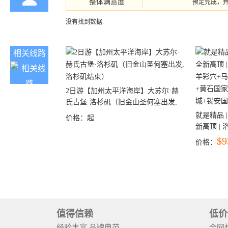
整体满意度
预定完成，
没有找到数据.
相关线路
2日游【加州太平洋海岸】大苏尔·赫
氏古堡·洛杉矶（旧金山圣何塞出发,
洛杉矶结束）
就是精品 |
价格：
起
新高顶 |
彩穴+马
$9
价格：
石国家公
+锡安国家
值得信赖
低价
经验丰富 品牌典范
全网