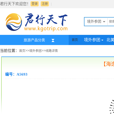
君行天下欢迎您！
|
登录
注册
境外参团
境外参团
北
旅游产品分类
首页
当前位置：
>>
>>
首页
境外参团
线路详情
【海
编号：A5693