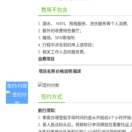
费用不包含
1. 酒水、 WIFI、照相服务、洗衣服务等个人消费;
2. 额外的收费特色餐厅；
3. 赌场、SPA等场所;
4. 行程中涉及到的岸上游项目；
5. 相关工作人员的服务费。
自费项目
项目名称
价格说明
描述
签约/付款
签约方式
航行须知：
1. 乘客办理登船手续时间约是从开船前4个小时
2. 客人抵达码头后，将邮轮行李吊牌挂在需要托
大件行李将会在开船后的2-3小时后送达您的船舱