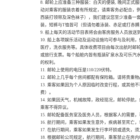
8. 邮轮上应准备三种服装：白天的便装, 晚间正
动对乘客的服装衣着有所规定，请乘客务必配合，
西装打领带及深色袜子），我们建议您至少准备一
装，短裤与T恤皆可（但请勿着泳装、赤足或打赤膊
9. 船上每天的活动节目表将会由客房服务人员放
10. 船上各项娱乐活动及运动设施均可参与及利
医疗，洗衣服务等。具体收费项目由每次出航时邮
或旅行支票。每个船舱内皆有瓶装矿泉水及可乐汽水
的权利。
11. 邮轮上使用的电压是110/220伏特。
12. 邮轮上几乎每个房间都配有保险箱。请将贵
13. 乘客如果因为个人原因临时改变行程，或其
费）。
14. 如果因天气，机械故障，政经现况，邮轮停
乘客不得异议。
15. 邮轮配备医务室及医务人员，根据客人的需要
16. 航行期间，乘客如果发生意外，疾病甚至死
17. 在航行期间，乘客如果发生行李坏损或遗失
18. 根据邮轮公司规定，航行期间，乘客禁止在房