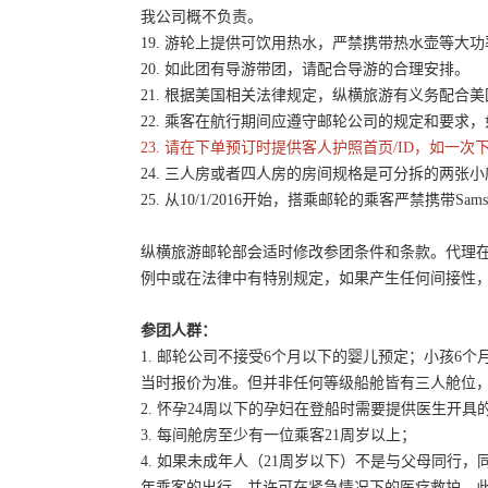
我公司概不负责。
19. 游轮上提供可饮用热水，严禁携带热水壶等
20. 如此团有导游带团，请配合导游的合理安排。
21. 根据美国相关法律规定，纵横旅游有义务配
22. 乘客在航行期间应遵守邮轮公司的规定和要求
23. 请在下单预订时提供客人护照首页/ID，如一
24. 三人房或者四人房的房间规格是可分拆的两张
25. 从10/1/2016开始，搭乘邮轮的乘客严禁携带Sams
纵横旅游邮轮部会适时修改参团条件和条款。代理
例中或在法律中有特别规定，如果产生任何间接性
参团人群：
1. 邮轮公司不接受6个月以下的婴儿预定；小孩
当时报价为准。但并非任何等级船舱皆有三人舱位
2. 怀孕24周以下的孕妇在登船时需要提供医生开具
3. 每间舱房至少有一位乘客21周岁以上；
4. 如果未成年人（21周岁以下）不是与父母同行
年乘客的出行，并许可在紧急情况下的医疗救护。