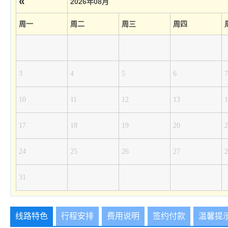
«
2026年08月
周一
周二
周三
周四
3
4
5
6
7
10
11
12
13
1
17
18
19
20
2
24
25
26
27
2
31
线路特色
行程安排
费用说明
签约付款
温馨提