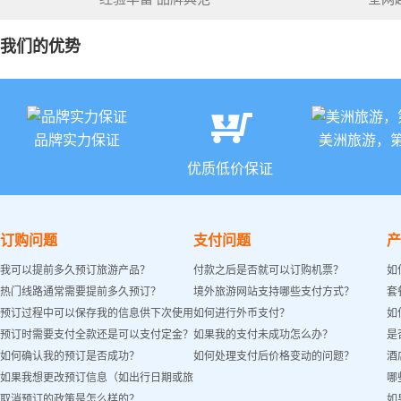
我们的优势
品牌实力保证
美洲旅游，
优质低价保证
订购问题
支付问题
产
我可以提前多久预订旅游产品？
付款之后是否就可以订购机票？
如
热门线路通常需要提前多久预订？
境外旅游网站支持哪些支付方式？
套
预订过程中可以保存我的信息供下次使用
如何进行外币支付？
如
预订时需要支付全款还是可以支付定金？
如果我的支付未成功怎么办？
是
吗？
如何确认我的预订是否成功？
如何处理支付后价格变动的问题？
酒
如果我想更改预订信息（如出行日期或旅
哪
取消预订的政策是怎么样的？
如
客姓名）怎么办？