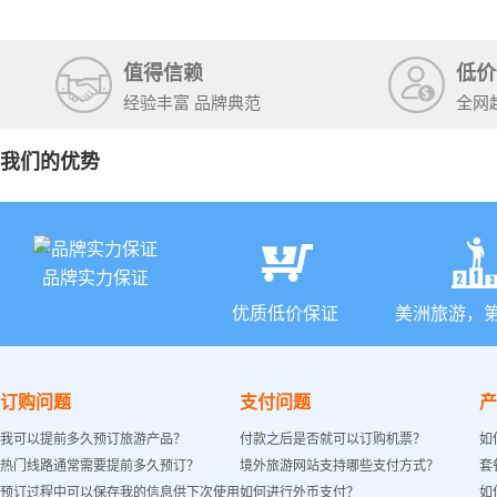
石国家公
+锡安国家
值得信赖
低价
经验丰富 品牌典范
全网
我们的优势
品牌实力保证
优质低价保证
美洲旅游，
订购问题
支付问题
产
我可以提前多久预订旅游产品？
付款之后是否就可以订购机票？
如
热门线路通常需要提前多久预订？
境外旅游网站支持哪些支付方式？
套
预订过程中可以保存我的信息供下次使用
如何进行外币支付？
如