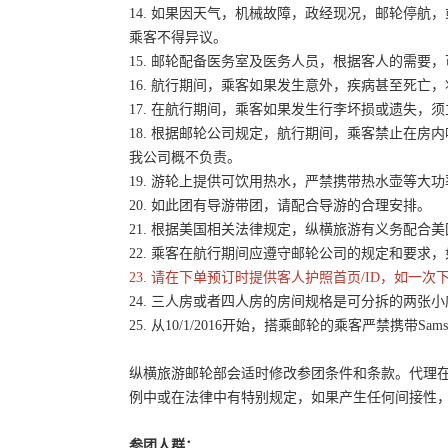
14. 如果因天气，机械故障，政经现况，邮轮停
乘客不得异议。
15. 邮轮配备医务室及医务人员，根据客人的需要
16. 航行期间，乘客如果发生意外，疾病甚至死
17. 在航行期间，乘客如果发生行李坏损或遗失
18. 根据邮轮公司规定，航行期间，乘客禁止在房
我公司概不负责。
19. 游轮上提供可饮用热水，严禁携带热水壶等
20. 如此团有导游带团，请配合导游的合理安排。
21. 根据美国相关法律规定，纵横旅游有义务配
22. 乘客在航行期间应遵守邮轮公司的规定和要求
23. 请在下单预订时提供客人护照首页/ID，如一
24. 三人房或者四人房的房间规格是可分拆的两张
25. 从10/1/2016开始，搭乘邮轮的乘客严禁携带Sams
纵横旅游邮轮部会适时修改参团条件和条款。代理
例中或在法律中有特别规定，如果产生任何间接性
参团人群：