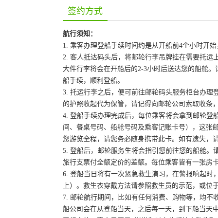
签约方式
航行须知：
1. 乘客办理登船手续时间约是从开船前4个小时
2. 客人抵达码头后，将邮轮行李吊牌挂在需要托
大件行李将会在开船后的2-3小时后送达您的船舱
船手续，顺利登船。
3. 托运行李之后，便可前往邮轮码头服务柜台办
的护照收起代为保管，请记得向邮轮公司索取收条
4. 登船手续办理完成后，每位乘客将会拿到邮轮
间、餐桌号码、船舱号码及乘客记账卡号），这张
您游览全程，请您务必随身携带此卡。如有遗失，
5. 登船后，邮轮服务生将会指引您前往您的船舱
旅行支票付全额定价的差额。每位乘客皆有一张房
6. 登船当日将有一次紧急救生演习，在警报响起
上）。救生衣穿戴方法请参照救生员的示范，或位
7. 邮轮航行期间，比如有任何消费、购物等，均
船公司会在从登船当天，之后每一天，到下船当天