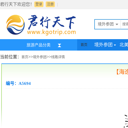
君行天下欢迎您！
|
登录
注册
境外参团
境外参团
北
旅游产品分类
首页
当前位置：
>>
>>
首页
境外参团
线路详情
【海
编号：A5694