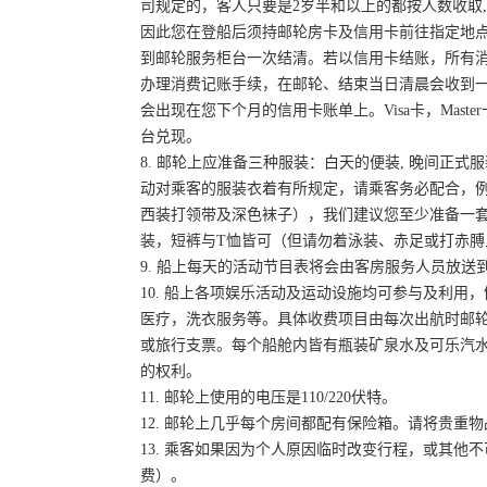
司规定的，客人只要是2岁半和以上的都按人数收取
因此您在登船后须持邮轮房卡及信用卡前往指定地
到邮轮服务柜台一次结清。若以信用卡结账，所有消费会主
办理消费记账手续，在邮轮、结束当日清晨会收到
会出现在您下个月的信用卡账单上。Visa卡，Mast
台兑现。
8. 邮轮上应准备三种服装：白天的便装, 晚间正
动对乘客的服装衣着有所规定，请乘客务必配合，
西装打领带及深色袜子），我们建议您至少准备一
装，短裤与T恤皆可（但请勿着泳装、赤足或打赤膊
9. 船上每天的活动节目表将会由客房服务人员放
10. 船上各项娱乐活动及运动设施均可参与及利
医疗，洗衣服务等。具体收费项目由每次出航时邮
或旅行支票。每个船舱内皆有瓶装矿泉水及可乐汽水
的权利。
11. 邮轮上使用的电压是110/220伏特。
12. 邮轮上几乎每个房间都配有保险箱。请将贵
13. 乘客如果因为个人原因临时改变行程，或其
费）。