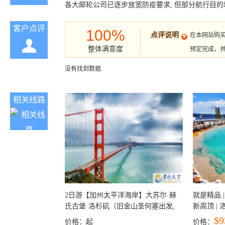
各大邮轮公司已逐步放宽防疫要求, 但部分航行目的
客户点评
100%
点评说明
在本网站购
整体满意度
预定完成，
没有找到数据.
相关线路
2日游【加州太平洋海岸】大苏尔·赫
就是精品 |
氏古堡·洛杉矶（旧金山圣何塞出发,
新高顶 |
洛杉矶结束）
彩穴+马
$9
价格：
起
价格：