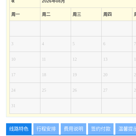
«
2026年08月
周一
周二
周三
周四
3
4
5
6
7
10
11
12
13
1
17
18
19
20
2
24
25
26
27
2
31
线路特色
行程安排
费用说明
签约付款
温馨提