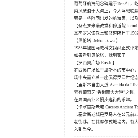
葡萄牙航海纪念碑建于1960年
乘风破浪于大海上，令人浮想联翩
旁是一些随同出发的航海家，以
【圣杰罗米诺教堂和修道院 Jerónimos
圣杰罗米诺教堂和修道院建于15
【贝伦塔 Belém Tower】
1983年被国际教科文组织正式
如果看到贝伦塔，就到家了。
【罗西奥广场 Rossio】
罗西奥广场位于里斯本的市中心
场中央矗立着一座佩德罗四世纪
【里斯本自由大道 Avenida da Libe
素有葡萄牙“香榭丽舍大道”之称
在异国商业区慢步逛街的乐趣。
【卡塞雷斯老城 Caceres Ancient 
卡塞雷斯老城是罗马人在公元前2
老街巷。在其摩尔式城墙内，有
入到当今。