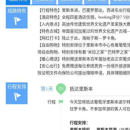
【行程特色】里斯本进，巴塞罗那出，西进东出行
线路特色
【酒店特色】全程四星酒店住宿，booking评分7.
【入内景点】高迪传世建筑世界文化遗产圣家族大
【特色古城】帝国皇冠加冕过的世界文化遗产古城
【网红打卡】陆止于此，海始于斯—罗卡角。
【自由购物】特别安排位于里斯本市中心有着葡萄牙
场自由购物、特别安排有着“米拉之家”“巴特罗之
【暖心赠送】特别赠送里斯本百年蛋挞老店正宗葡
【安心出行】免费赠送每位参团贵宾一份境外旅游
效证明文件向保险公司提出理赔申请，具体理赔细
行程安排
第1天
D1
抵达里斯本
行程
今天您将抵达葡萄牙里斯本波尔特拉
往罗卡角，不参加早游的客人可
行程安排：
里斯本接机 → 里斯本早游
（自费