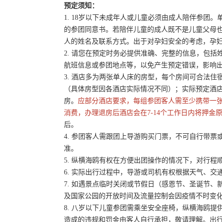
预定须知：
1. 18岁以下未成年人或儿童必须由成人陪伴参
的参团同意书。若陪伴儿童的成人既不是儿童父母
人的姓名及联系方式。出于对孕妇安全的考虑，孕妇
2. 请您在预定时务必提供准确、完整的信息，包
航班信息或参团地点等，以免产生预定错误，影响
3. 酒店多为两张单人床的房型，每个房间可合法
（具体房型因各酒店实际情况不同）；实际预定酒
房。
应部分酒店要求，每组参团客人需至少携带一
消费，办理退房后酒店会在7-14个工作日内将押金
后。
4. 参团客人需跟团上导游购买门票，不可自行带票或
准。
5. 纵横海鸥有权在方便出团操作的情况下，对行
6. 实际出行过程中，导游或司机有权根据天气、
7. 如遇景点临时关闭或节假日（感恩节、圣诞节
及国家公园的开放时间及流量控制会因疫情不时变
8. 八岁以下儿童参团需乘坐安全座椅，纵横海鸥提
造成的违规和罚金由客人自行承担，敬请理解。出