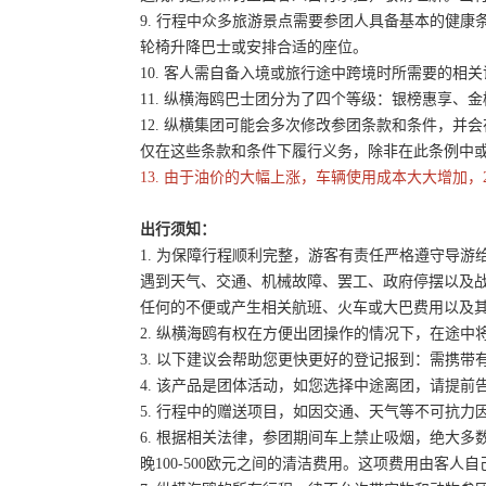
9. 行程中众多旅游景点需要参团人具备基本的健
轮椅升降巴士或安排合适的座位。
10. 客人需自备入境或旅行途中跨境时所需要的
11. 纵横海鸥巴士团分为了四个等级：银榜惠享、
12. 纵横集团可能会多次修改参团条款和条件，
仅在这些条款和条件下履行义务，除非在此条例中
13. 由于油价的大幅上涨，车辆使用成本大大增加，
出行须知：
1. 为保障行程顺利完整，游客有责任严格遵守导
遇到天气、交通、机械故障、罢工、政府停摆以及
任何的不便或产生相关航班、火车或大巴费用以及
2. 纵横海鸥有权在方便出团操作的情况下，在途
3. 以下建议会帮助您更快更好的登记报到：需携带
4. 该产品是团体活动，如您选择中途离团，请提
5. 行程中的赠送项目，如因交通、天气等不可抗
6. 根据相关法律，参团期间车上禁止吸烟，绝大
晚100-500欧元之间的清洁费用。这项费用由客