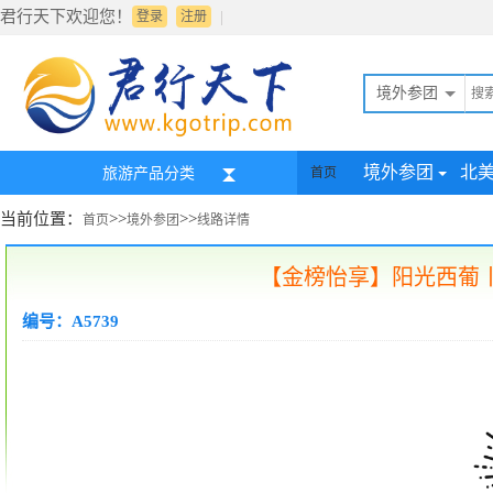
君行天下欢迎您！
|
登录
注册
境外参团
境外参团
北
旅游产品分类
首页
当前位置：
>>
>>
首页
境外参团
线路详情
【金榜怡享】阳光西葡丨
编号：A5739