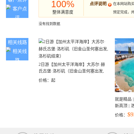
100%
点评说明
在本网站购
整体满意度
预定完成，
没有找到数据.
相关线路
2日游【加州太平洋海岸】大苏尔·赫
氏古堡·洛杉矶（旧金山圣何塞出发,
洛杉矶结束）
价格：
起
就是精品 |
新高顶 |
彩穴+马
$9
价格：
石国家公
+锡安国家