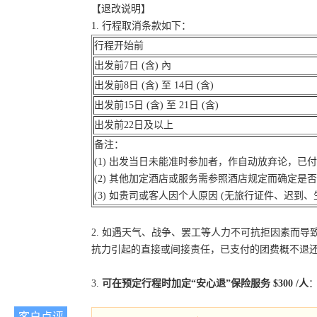
【退改说明】
1. 行程取消条款如下：
行程开始前
出发前7日 (含) 內
出发前8日 (含) 至 14日 (含)
出发前15日 (含) 至 21日 (含)
出发前22日及以上
备注：
(1) 出发当日未能准时参加者，作自动放弃论，已
(2) 其他加定酒店或服务需参照酒店规定而确定是
(3) 如贵司或客人因个人原因 (无旅行证件、迟
2. 如遇天气、战争、罢工等人力不可抗拒因素而
抗力引起的直接或间接责任，已支付的团费概不退
3.
可在预定行程时加定“安心退”保险服务 $300 /人
：
客户点评