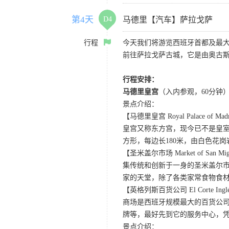
第4天
D4
马德里【汽车】萨拉戈萨
行程
今天我们将游览西班牙首都及最大
前往萨拉戈萨古城，它是由奥古
行程安排：
马德里皇宫
（入内参观，60分钟
景点介绍：
【马德里皇宫 Royal Palace of Mad
皇宫又称东方宫，现今已不是皇
方形，每边长180米，由白色花岗
【圣米盖尔市场 Market of San Mig
集传统和创新于一身的圣米盖尔市场
家的天堂，除了各类家常食物食
【英格列斯百货公司 El Corte Ingl
商场是西班牙规模最大的百货公
牌等，最好先到它的服务中心，凭
景点介绍：