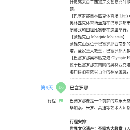
计灵感来自于西班牙文艺复兴时
顶。
【巴塞罗那奥林匹克体育场 Lluís Comp
奥林匹克体育场坐落在巴塞罗那市
闭幕式和田径比赛都在这里举行。
【蒙锥克山 Montjuic Mountain】
蒙锥克山是位于巴塞罗那西南部
塔，圣家堂大教堂，巴塞罗那大
【巴塞罗那奥林匹克港 Olympic Ha
位于巴塞罗那东南隅的奥林匹克港
港口停泊着数以百计的私家游艇，
第6天
D6
巴塞罗那
行程
巴赛罗那像是一个筑梦的欢乐天
毕加索、米罗、高迪等艺术大师
行程安排：
世界文化遗产：圣家族大教堂
（入