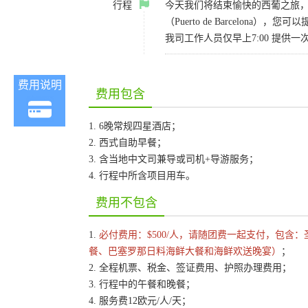
行程
今天我们将结束愉快的西葡之旅，
（Puerto de Barcelon
我司工作人员仅早上7:00 提
费用说明
费用包含
1. 6晚常规四星酒店；
2. 西式自助早餐；
3. 含当地中文司兼导或司机+导游服务；
4. 行程中所含项目用车。
费用不包含
1.
必付费用：$500/人，请随团费一起支付，包
餐、巴塞罗那日料海鲜大餐和海鲜欢送晚宴）
；
2. 全程机票、税金、签证费用、护照办理费用；
3. 行程中的午餐和晚餐；
4. 服务费12欧元/人/天；