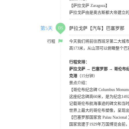
【萨拉戈萨 Zaragoza】
萨拉戈萨由是奥古斯都大帝建立
第5天
D5
萨拉戈萨【汽车】巴塞罗那
行程
今天我们将前往西班牙第二大城
高173米，从山顶可以俯瞰整个巴
行程安排：
萨拉戈萨 → 巴塞罗那 → 哥伦布
克港
（15分钟）
景点介绍：
【哥伦布纪念碑 Columbus Monum
这座纪念碑高60米，是为纪念1
记载哥伦布航海事迹的碑文和当
世界上最大的哥伦布塑像，呈现
【巴塞罗那国家宫 Palau Nacional
国家宫建于1929年万国博览会