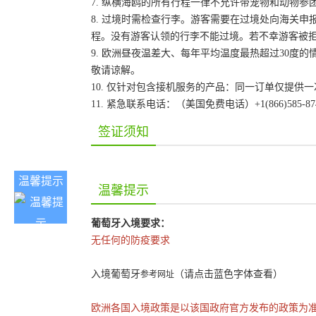
7. 纵横海鸥的所有行程一律不允许带宠物和动物参
8. 过境时需检查行李。游客需要在过境处向海关
程。没有游客认领的行李不能过境。若不幸游客被
9. 欧洲昼夜温差大、每年平均温度最热超过30
敬请谅解。
10. 仅针对包含接机服务的产品：同一订单仅提
11. 紧急联系电话：（美国免费电话）+1(866)585-87
签证须知
温馨提示
温馨提示
葡萄牙入境要求：
无任何的防疫要求
入境葡萄牙
（请点击蓝色字体查看）
参考网址
欧洲各国入境政策是以该国政府官方发布的政策为