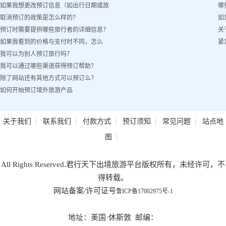
如果我想更改预订信息（如出行日期或旅
哪
取消预订的政策是怎么样的？
如
客姓名）怎么办？
预订时需要提供哪些旅行者的详细信息？
关
如果我看到的价格与支付时不同，怎么
紧
我可以为别人预订旅行吗？
办？
我可以通过哪些渠道获得预订帮助？
除了网站还有其他方式可以预订么？
如何开始预订境外旅游产品
|
|
|
|
|
关于我们
联系我们
付款方式
预订须知
常见问题
站点地
|
图
All Rights Reserved.君行天下出境旅游平台版权所有，未经许可，不
得转载。
网站备案/许可证号
鲁ICP备17002975号-1
地址：美国·休斯敦 邮编：