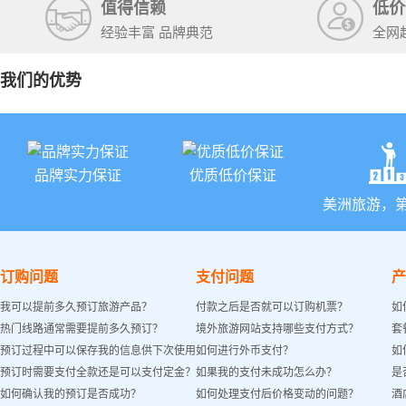
值得信赖
低价
经验丰富 品牌典范
全网
我们的优势
品牌实力保证
优质低价保证
美洲旅游，
订购问题
支付问题
产
我可以提前多久预订旅游产品？
付款之后是否就可以订购机票？
如
热门线路通常需要提前多久预订？
境外旅游网站支持哪些支付方式？
套
预订过程中可以保存我的信息供下次使用
如何进行外币支付？
如
预订时需要支付全款还是可以支付定金？
如果我的支付未成功怎么办？
是
吗？
如何确认我的预订是否成功？
如何处理支付后价格变动的问题？
酒