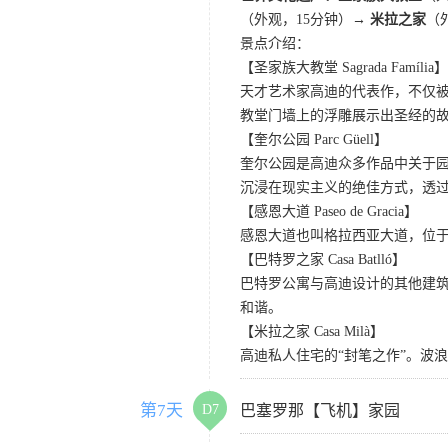
（外观，15分钟）
→ 米拉之家
（
景点介绍：
【圣家族大教堂 Sagrada Família】
天才艺术家高迪的代表作，不仅
教堂门墙上的浮雕展示出圣经的
【奎尔公园 Parc Güell】
奎尔公园是高迪众多作品中关于
沉浸在现实主义的绝佳方式，透
【感恩大道 Paseo de Gracia】
感恩大道也叫格拉西亚大道，位
【巴特罗之家 Casa Batlló】
巴特罗公寓与高迪设计的其他建
和谐。
【米拉之家 Casa Milà】
高迪私人住宅的“封笔之作”。波
第7天
D7
巴塞罗那【飞机】家园