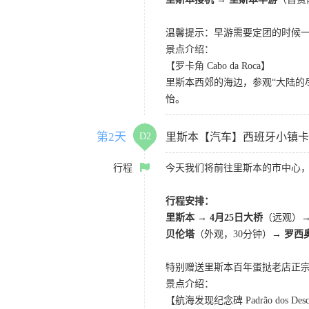
温馨提示：早游需要定团的时候
景点介绍：
【罗卡角 Cabo da Roca】
里斯本西郊的海边，参观“大陆的
怡。
第2天
D2
里斯本【汽车】西班牙小镇卡
行程
今天我们将前往里斯本的市中心
行程安排：
里斯本 → 4月25日大桥
（远观）
贝伦塔
（外观，30分钟）
→ 罗西
特别赠送里斯本百年蛋挞老店正
景点介绍：
【航海发现纪念碑 Padrão dos Desco