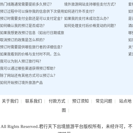
热门线路通常需要提前多久预订？
境外旅游网站支持哪些支付方式？
套
预订过程中可以保存我的信息供下次使用
如何进行外币支付？
如
预订时需要支付全款还是可以支付定金？
如果我的支付未成功怎么办？
是
吗？
如何确认我的预订是否成功？
如何处理支付后价格变动的问题？
酒
如果我想更改预订信息（如出行日期或旅
哪
取消预订的政策是怎么样的？
如
客姓名）怎么办？
预订时需要提供哪些旅行者的详细信息？
关
如果我看到的价格与支付时不同，怎么
紧
我可以为别人预订旅行吗？
办？
我可以通过哪些渠道获得预订帮助？
除了网站还有其他方式可以预订么？
如何开始预订境外旅游产品
|
|
|
|
|
关于我们
联系我们
付款方式
预订须知
常见问题
站点地
|
图
All Rights Reserved.君行天下出境旅游平台版权所有，未经许可，不