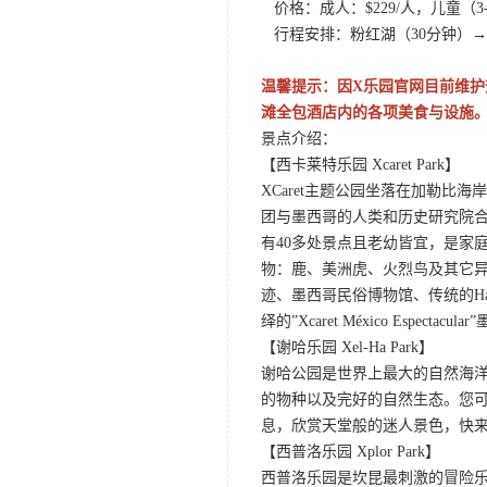
价格：成人：$229/人，儿童（3-1
行程安排：粉红湖（30分钟）→
温馨提示：因X乐园官网目前维
滩全包酒店内的各项美食与设施
景点介绍：
【西卡莱特乐园 Xcaret Park】
XCaret主题公园坐落在加勒比
团与墨西哥的人类和历史研究院
有40多处景点且老幼皆宜，是家
物：鹿、美洲虎、火烈鸟及其它
迹、墨西哥民俗博物馆、传统的Hac
绎的”Xcaret México Espec
【谢哈乐园 Xel-Ha Park】
谢哈公园是世界上最大的自然海
的物种以及完好的自然生态。您
息，欣赏天堂般的迷人景色，快来
【西普洛乐园 Xplor Park】
西普洛乐园是坎昆最刺激的冒险