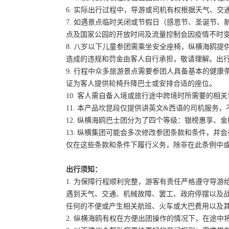
6. 实际出行过程中，导游或司机有权根据天气、
7. 如遇景点临时关闭或节假日（感恩节、圣诞节
点及国家公园的开放时间及流量控制会因疫情不时
8. 八岁以下儿童参团需乘坐安全座椅，纵横海鸥提
造成的违规和罚金由客人自行承担，敬请理解。出
9. 行程中众多旅游景点需要参团人具备基本的健
证为客人提供轮椅升降巴士或安排合适的座位。
10. 客人需自备入境或旅行途中跨境时所需要的
11. 本产品坎昆段仅提供讲英文&西语的司机服务
12. 纵横海鸥巴士团分为了四个等级：银榜惠享、
13. 纵横集团可能会多次修改参团条款和条件，
仅在这些条款和条件下履行义务，除非在此条例中
出行须知：
1. 为保障行程顺利完整，游客有责任严格遵守导
遇到天气、交通、机械故障、罢工、政府停摆以及
任何的不便或产生相关航班、火车或大巴费用以及
2. 纵横海鸥有权在方便出团操作的情况下，在途