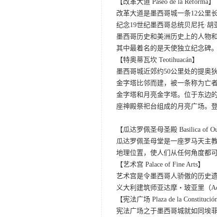
【改革大道 Paseo de la Reforma】
改革大道是墨西哥城一条12公里
纪念19世纪墨西哥总统贝尼托·
墨西哥历史和美洲历史上的人物和
其中最着名的是天使独立纪念碑
【特奥蒂瓦坎 Teotihuacán】
墨西哥城近郊约50公里处的提奥狄
金字塔比邻而建，被一条称为亡
金字塔和月亮金字塔。位于东边的
座神殿祭祀台组成的月亮广场。
【瓜达罗佩圣母圣殿 Basilica of Our 
瓜达罗佩圣母堂是一座罗马天主
地理位置，使人们从任何角度都
【艺术宫 Palace of Fine Arts】
艺术宫是令墨西哥人骄傲的历史遗迹
义大利建筑师亚达摩‧玻亚里（Adamo 
【宪法广场 Plaza de la Constituci
宪法广场之于墨西哥城就如同埃