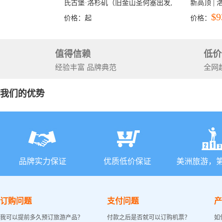
氏古堡·洛杉矶（旧金山圣何塞出发,
新高顶 |
洛杉矶结束）
彩穴+马
$9
价格：
起
价格：
石国家公
+锡安国家
值得信赖
低价
经验丰富 品牌典范
全网
我们的优势
品牌实力保证
优质低价保证
美洲旅游，
订购问题
支付问题
产
我可以提前多久预订旅游产品？
付款之后是否就可以订购机票？
如