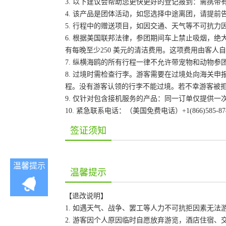
3. 以下建议会帮助您更快更好的登记报到：需携带
4. 该产品是团体活动，如您选择中途离团，请提
5. 行程中的赠送项目，如因交通、天气等不可抗
6. 根据美国联邦法律，参团期间车上禁止吸烟，
有每晚至少250 美元的清洁费用。这项费用由客
7. 纵横海鸥的所有行程一律不允许带宠物和动物参
8. 过境时需检查行李。游客需要在过境处向海关
程。没有游客认领的行李不能过境。若不幸游客被
9. 仅针对包含接机服务的产品：同一订单仅提供
10. 紧急联系电话：（美国免费电话）+1(866)585-87
签证须知
温馨提示
温馨提示
【退改说明】
1. 如遇天气、战争、罢工等人力不可抗拒因素无
2. 游客因个人原因临时自愿放弃游览，酒店住宿、