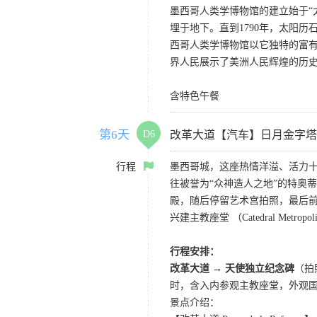
墨西哥人类学博物馆的建立始于“
埋于地下。直到1790年，太阳
西哥人类学博物馆以它独特的富
界人民展示了美洲人民辉煌的历
含特色午餐
第6天
D6
改革大道【汽车】日月金字塔
行程
墨西哥城，这座热情洋溢、活力
往被誉为“众神造人之地”的特奥
殿，随后停留艺术宫拍照，最后前往
兴建主教座堂 （Catedral M
行程安排：
改革大道 → 天使独立纪念碑
（拍
时，含入内参观主教座堂，外观
景点介绍：