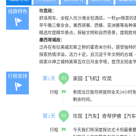
坎昆段：
线路特色
舒适用车、全程入住沙滩全包酒店，一秒get惬意的
早午晚三餐全含，墨西哥餐、西餐、亚洲餐等各种
精选坎昆精华景点，探秘文明和自然奇景，度假胜
墨西哥城段：
泛舟在有拉美威尼斯之称的霍奇米尔科，感受独特
探索热情洋溢，活力十足，且沉淀千年文明的古城 –
探索众神之城特奥蒂瓦坎日月金字塔，登顶太阳金
行程安排
第1天
D1
家园【飞机】坎昆
行程
参团当日我司将提供全天24小时
剩余时间。
第2天
D2
坎昆【汽车】奇琴伊察【汽车
行程
今天我们将深度探访尤卡坦最重要