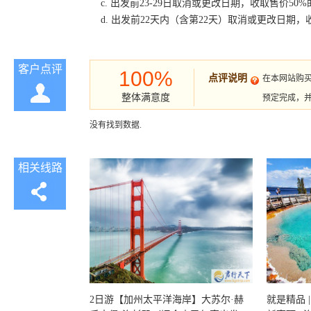
c. 出发前23-29日取消或更改日期，收取售价50
d. 出发前22天内（含第22天）取消或更改日期，收
客户点评
100%
点评说明
在本网站购
整体满意度
预定完成，
没有找到数据.
相关线路
2日游【加州太平洋海岸】大苏尔·赫
就是精品 |