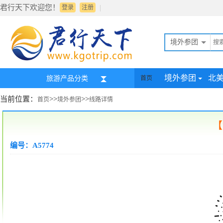
君行天下欢迎您！
|
登录
注册
境外参团
境外参团
北
旅游产品分类
首页
当前位置：
>>
>>
首页
境外参团
线路详情
【
编号：A5774