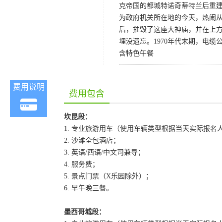
克帝国的都城特诺奇蒂特兰后重建
为政府机关所在地的今天，热闹从未
后，摧毁了这座大神庙，并在上方建造
埋没遗忘。1970年代末期，电
含特色午餐
费用说明
费用包含
坎昆段：
1. 专业旅游用车（使用车辆类型根据当天实际报名
2. 沙滩全包酒店；
3. 英语/西语/中文司兼导；
4. 服务费；
5. 景点门票（X乐园除外）；
6. 早午晚三餐。
墨西哥城段：