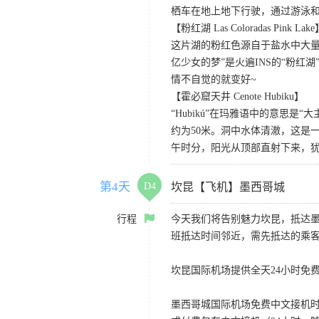
栖车在地上地下行驶，通过游泳
【粉红湖 Las Coloradas Pink Lak
这片湖的粉红色源自于盐水中大
亿少女的梦”是火遍INS的“粉
情不自觉的就变好~
【霍必窟天井 Cenote Hubiku】
“Hubikú”在玛雅语中的意思是
约为50米。洞中水体清澈，这是
午时分，阳光从顶部直射下来，
第4天
D4
坎昆【飞机】墨西哥城
行程
今天我们将告别魅力坎昆，抵达
班抵达时间邻近，需先抵达的乘
坎昆国际机场提供全天24小时免
墨西哥城国际机场免费中文接机时间段