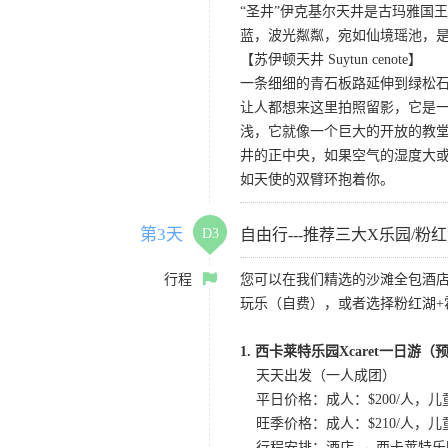
“圣井”伊克基尔天井是古玛雅国
蓝，波光粼粼，宛如仙境瑶池，
【苏伊顿天井 Suytun cenote】
一条细细的青石板路延伸到绿松石一
让人都想来这里拍照留影，它是
浅，它就像一个巨大的开放的教堂
井的正中央，如果空气的湿度大
如天使的双臂环抱着你。
第3天
D3
自由行---推荐三大X乐园/粉
行程
您可以在我们精选的沙滩全包酒
玩乐（自费），或者选择粉红湖+
1. 西卡莱特乐园Xcaret一日游（
天天出发（一人成团）
平日价格：成人：$200/人，儿童（
旺季价格：成人：$210/人，儿童（5-11）
行程安排：酒店 → 西卡莱特乐园