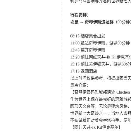
利罗马斗兽场等齐名的世界新七大
行程安排：
坎昆 → 奇琴伊察遗址群
（90分钟
08:15 酒店集合出发
11:00 抵达奇琴伊察，游览90分钟
12:45 离开奇琴伊察
13:20 前往网红天井-Ik Kil伊克
15:15 前往苏伊顿天井，游览30分
17:15 返回酒店
以上时间仅供参考，根据出团当天
景点介绍：
【奇琴伊察玛雅城邦遗迹 Chichén I
作为世界上保存最完好的玛雅城邦
圆形天文台等，无论是建筑风格
世界新七大奇迹之一，当地人崇
不妨试着正对着金字塔拍手，便
【网红天井-Ik Kil伊克基尔】