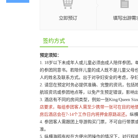
签约方式
预定须知：
1. 18岁以下未成年人或儿童必须由成人陪伴参
的参团同意书。若陪伴儿童的成人既不是儿童父母
人的姓名及联系方式。出于对孕妇安全的考虑，孕妇
2. 请您在预定时务必提供准确、完整的资讯，包
航班资讯或参团地点等，以免产生预定错误，影响
3. 酒店有不同的房间类型，例如一张King/Queen 
店要求，每组参团客人需至少携带一张可在目的地
房后酒店会在7-14个工作日内将押金原路返还。
纵横
4. 参团客人需跟团上导游购买门票，不可自行带票或
准。
5. 纵横海鸥有权在方便出团操作的情况下，对行