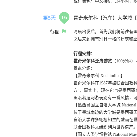
或付费包车中文接机（24小时，随接
第5天
D5
霍奇米尔科【汽车】大学城【
行程
清晨出发后，首先我们将前往有墨
之后来到拥有别具一格的建筑和
行程安排：
霍奇米尔科泛舟游览
（100分钟）
景点介绍：
【霍奇米尔科 Xochimilco】
霍奇米尔科在1987年被联合国
方”，事实上，现在它也是墨西
里沿着运河游玩别有一番风情，
【墨西哥国立自治大学城 National Auton
位于墨城南边的大学城是墨西哥
自治大学许多栩栩如生的壁画在世
联合国教科文组织列为世界遗产
【国立人类学博物馆 National Museum