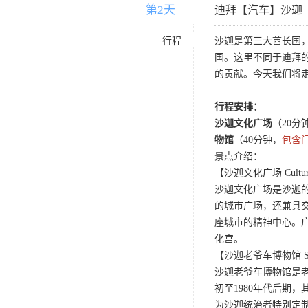
第2天
D2
迪拜【汽车】沙迦
行程
沙迦是第三大酋长国
国。这里不同于迪拜
的贡献。今天我们将
行程安排：
沙迦文化广场
（20分
物馆
（40分钟，
包含
景点介绍：
【沙迦文化广场 Cultura
沙迦文化广场是沙迦
的城市广场，还兼具交通
座城市的精神中心。广场
化宫。
【沙迦老爷车博物馆 Sharja
沙迦老爷车博物馆是老
初至1980年代后期，其
为沙迦统治者特别定制