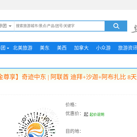
参团
参团
北美旅游
美东
美西
加拿大
小众游
旅游资
金尊享】奇迹中东 | 阿联酋 迪拜+沙迦+阿布扎比 8天
价格：
优惠价：
起
起价说明
目的地：