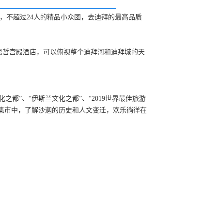
，不超过24人的精品小众团，去迪拜的最高品质
思哲宫殿酒店，可以俯视整个迪拜河和迪拜城的天
都”、“伊斯兰文化之都”、“2019世界最佳旅游
的集市中，了解沙迦的历史和人文变迁，欢乐徜徉在