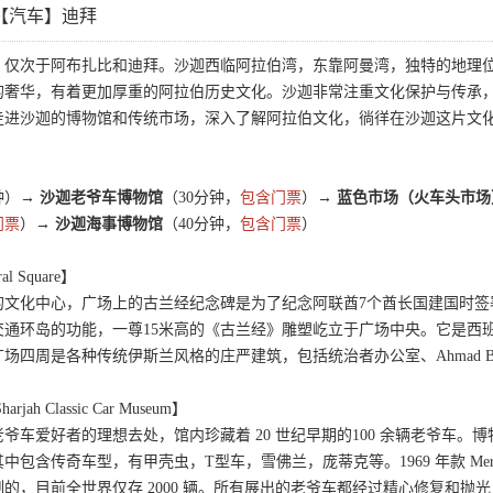
【汽车】迪拜
，仅次于阿布扎比和迪拜。沙迦西临阿拉伯湾，东靠阿曼湾，独特的地理
的奢华，有着更加厚重的阿拉伯历史文化。沙迦非常注重文化保护与传承，
走进沙迦的博物馆和传统市场，深入了解阿拉伯文化，徜徉在沙迦这片文
钟）
→ 沙迦老爷车博物馆
（30分钟，
包含门票
）
→ 蓝色市场（火车头市场
门票
）
→ 沙迦海事博物馆
（40分钟，
包含门票
）
l Square】
的文化中心，广场上的古兰经纪念碑是为了纪念阿联酋7个酋长国建国时签
环岛的功能，一尊15米高的《古兰经》雕塑屹立于广场中央。它是西班牙雕塑家 Ca
四周是各种传统伊斯兰风格的庄严建筑，包括统治者办公室、Ahmad Bin
h Classic Car Museum】
爷车爱好者的理想去处，馆内珍藏着 20 世纪早期的100 余辆老爷车。
中包含传奇车型，有甲壳虫，T型车，雪佛兰，庞蒂克等。1969 年款 Mercedes
的，目前全世界仅存 2000 辆。所有展出的老爷车都经过精心修复和抛