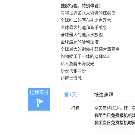
独家行程、特别体验：
号称世界第八大奇迹的棕榈岛
全球唯二的阿布扎比卢浮宫
全球最大的迪拜音乐喷泉
全球最大的迪拜水族馆
全球最高的哈利法塔
全球最大的谢赫扎耶德大清真寺
购物娱乐于一体的迪拜Mall
私人游艇出海观光
沙漠飞驰冲沙
迪拜世博城
行程安排
第1天
D1
抵达迪拜
行程
今天您将抵达迪拜，
参团当日免费接机机
参团当日免费接机时