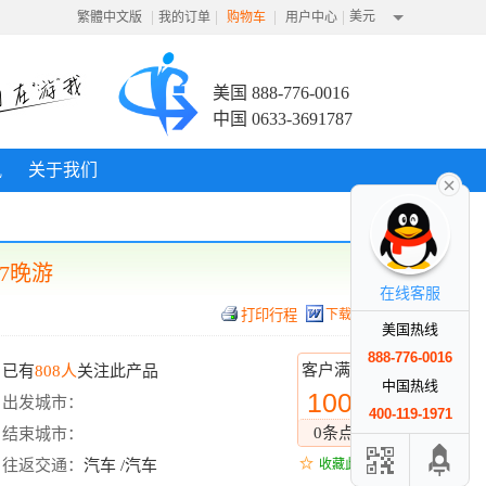
|
|
|
|
美元
繁體中文版
我的订单
购物车
用户中心
美国 888-776-0016
中国 0633-3691787
讯
关于我们
7晚游
在线客服
下载行程
美国热线
888-776-0016
客户满意度
已有
808人
关注此产品
中国热线
100%
出发城市：
400-119-1971
0条点评
结束城市：
往返交通：
汽车 /汽车
收藏此线路