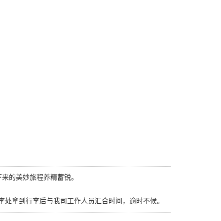
下来的美妙旅程养精蓄锐。
坐的航司取行李处拿到行李后与我司工作人员汇合时间，逾时不候。