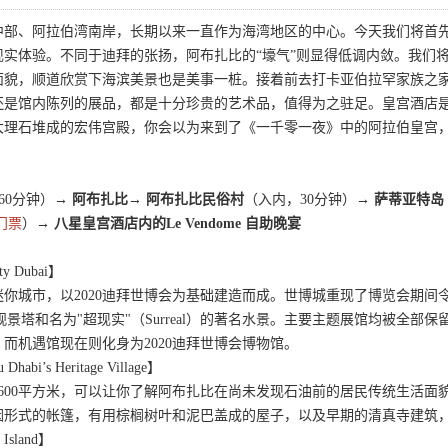
中部、阿拉伯湾南岸，长期以来一直作为海湾地区的中心。今天我们将首
现实体验。不同于迪拜的张扬，阿布扎比的“壕气”则显得低调内敛。我们
面貌，顺道欣赏下海滨美景也是美事一桩。接着前去打卡亚伯拉罕家族之
还是馆内陈列的展品，都是十分珍贵的艺术品，值得为之驻足。皇宫酒店
理石堆成的宏伟宫殿，你会以为来到了《一千零一夜》中的阿拉伯皇宫，在酒店
60分钟）
→ 阿布扎比→ 阿布扎比民俗村
（入内，30分钟）
→ 萨蒂亚特岛
门票
）
→ 八星皇宫酒店内的Le Vendome 自助晚宴
y Dubai】
你城市，以2020迪拜世博会为基础建造而成。世博城重现了博览会期间令
观景塔和名为"超现实"（Surreal）的著名水景。主要主题展馆均被全部保留下
而机遇馆现在则化身为2020迪拜世博会博物馆。
i’s Heritage Village】
600平方米，可以让你了解阿布扎比在尚未发现石油前的居民传统生活面
因形式的帐篷，有用棕榈树叶和泥巴盖成的屋子，以及早期的清真寺建筑
Island】