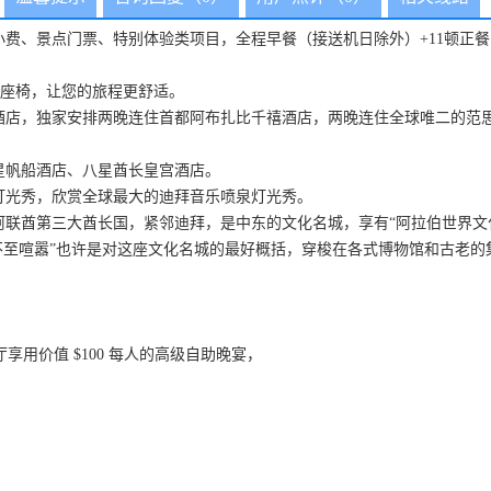
费、景点门票、特别体验类项目，全程早餐（接送机日除外）+11顿正餐
空座椅，让您的旅程更舒适。
酒店，独家安排两晚连住首都阿布扎比千禧酒店，两晚连住全球唯二的范
星帆船酒店、八星酋长皇宫酒店。
灯光秀，欣赏全球最大的迪拜音乐喷泉灯光秀。
阿联酋第三大酋长国，紧邻迪拜，是中东的文化名城，享有“阿拉伯世界文化之
不至喧嚣”也许是对这座文化名城的最好概括，穿梭在各式博物馆和古老
餐厅享用价值 $100 每人的高级自助晚宴，