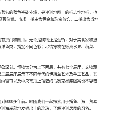
有著名的蓝色瓷砖外墙，是沙迦地图上的标志性地标，也
显著位置。市场一楼主售黄金和珠宝首饰，二楼出售当地
设有拱门和圆顶。无论是购物还是逛街，对于美食家和摄
海洋鱼类，捕捉不同色彩；尽情穿梭在贩卖水果、蔬菜、
印象深刻。博物馆分为上下两层，共有七个展厅，文物藏
。第二层展厅展示了不同年代的伊斯兰艺术及手工艺品，其
刺绣窗帘以及中央穹顶上镶嵌的马赛克星座图案也不容错
到6000多年前。跟随我们一起探索用于捕鱼、海上贸易
沙迦海岸墓地发掘出土的珍珠，了解沙迦居民的习俗。