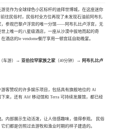
先游览作为全球绿色小区标杆的迪拜世博城，在这座迷你
将前往民俗村，民俗村全方位再现了未发现石油前阿布扎
家，参观巴黎卢浮宫的唯一分馆——阿布扎比卢浮宫，无
是世上唯一的八星级酒店，一座从沙漠中拔地而起的奇
的le vendome餐厅享用一顿宫廷自助晚宴。
（车游）
→ 亚伯拉罕家族之家
（40分钟）→
阿布扎比卢
游客赞叹的许多娱乐项目，包括具有旗舰地位的 Al
来，还有 Alif 移动馆和 Terra 可持续发展馆，都已经
貌。内部展示生动活泼，让人倍感趣味，值得参观。 民俗
，它们都是仿照过去游牧和渔业时期的样子建造的。