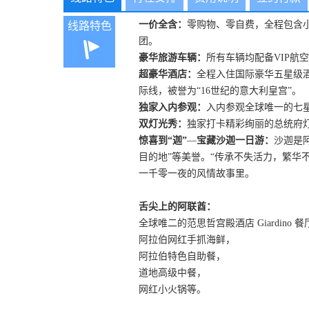
一价全含：
零购物、零自费，全程包含小
线路特色
团。
豪华旅游车辆：
所有车辆均配备VIP航
超豪华酒店：
全程入住国际豪华五星级
际线，被誉为“16世纪的意大利皇宫”。
独家入内参观：
入内参观全球唯一的七
双灯光秀：
独家打卡精彩绚丽的总统府
惊喜到“迦”
—
宝藏沙迦一日游：
沙迦是
目的地”等美誉。“传承不失活力，繁华
一千零一夜的风情故事里。
舌尖上的阿联酋：
全球唯二的范思哲宫殿酒店 Giardino 
阿拉伯网红手抓海鲜，
阿拉伯特色自助餐，
道地高级中餐，
网红小火锅等。