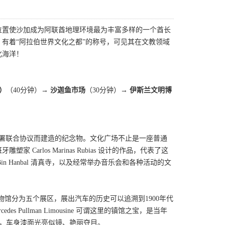
位置使沙加成为阿联酋地理环境最为丰富多样的一个酋长
有着“阿拉伯世界文化之都”的称号，可见其在文教领域
化海洋！
）
（40分钟）
→ 沙迦鱼市场
（30分钟）
→ 伊斯兰文明博
署联合协议而建造的纪念物。文化广场不止是一座普通
rlos Marinas Rubias 设计的作品，代表了这
 Hanbal 清真寺，以及经常举办音乐会和各种活动的文
博物馆分为五个展区，展出汽车的历史可以追溯到1900年代
 Pullman Limousine 可谓这里的镇馆之宝，是当年
光，车身漆面光亮似镜、艳丽夺目。