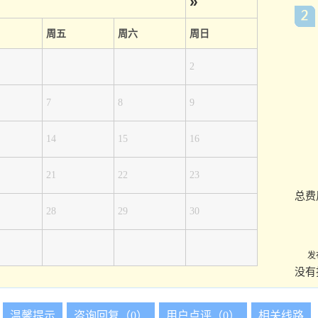
»
周五
周六
周日
2
7
8
9
14
15
16
21
22
23
总费
28
29
30
发
没有
温馨提示
咨询回复（0）
用户点评（0）
相关线路