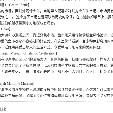
Central Souk】
名的市场，因其外观像火车，当地华人更喜欢称其为火车头市场。市场拥
建筑之一。 这个露天市场也是阿联酋历史的象征，在五迪拉姆纸币上占据
阿拉伯帆船模型到东方地毯应有尽有。
ubail】
海大道和沙迦溪之间，靠近蓝色市场。鱼市场采用传统伊斯兰风格设计，
喧嚣的鱼市都是不容错过的好去处。在这里您将看到一百多种色彩斑斓的
市，近距离感受当地人的生活方式，享受整洁市场带来的美好体验！
Museum of Islamic Civilization】
落在沙迦中心区以北的滨海大道，其建筑的每一处细节都和藏品一样令人
展厅全方位介绍了伊斯兰信仰，以及阿拉伯科学家和天文学家的瞩目成就
。无论是星盘、手稿、陶器还是硬币，都无不引人侧目，而大门上的黄金
h Maritime Museum】
海洋及海洋生物在沿海城市发展中所起到的关键作用，而这甚至可以追溯
制单桅三角帆船，了解阿拉伯传统捕鱼和珍珠采集方法，参观考古学家在
扎比