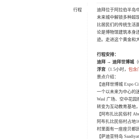
行程
迪拜位于阿拉伯半岛
未来城中解锁多种超
比居民们的传统生活
论是博物馆建筑本身
迹。走进这个黄金和大
行程安排：
迪拜 → 迪拜世博城
（
浮宫
（1.5小时，
包含
景点介绍：
【迪拜世博城 Expo Cit
一个以未来为中心的迷
Wasl 广场、空中花园
转变为互动教育基地，
【阿布扎比民俗村 Abu Dhab
阿布扎比民俗村占地1
村里面有一座座贝都
【萨迪亚特岛 Saadiyat 