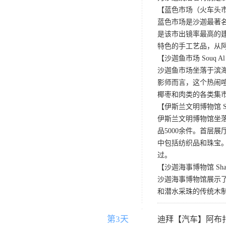
【蓝色市场（火车头市场） 
蓝色市场是沙迦最著
是该市出镜率最高的
特色的手工艺品，从
【沙迦鱼市场 Souq Al J
沙迦鱼市场坐落于滨
影师而言，这个热闹
椰枣和肉类的各类集
【伊斯兰文明博物馆 Sharjah 
伊斯兰文明博物馆坐
品5000余件。首层
中包括纺织品和珠宝
过。
【沙迦海事博物馆 Sharja
沙迦海事博物馆展示了
和潜水采珠的传统木
第3天
D3
迪拜【汽车】阿布