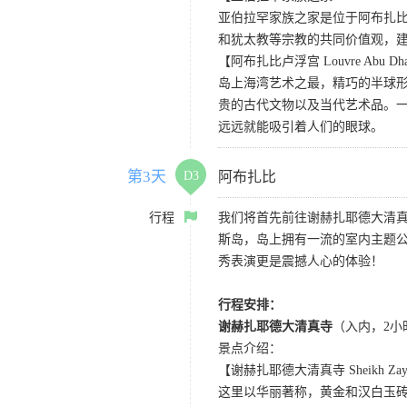
亚伯拉罕家族之家是位于阿布扎比Sa
和犹太教等宗教的共同价值观，
【阿布扎比卢浮宫 Louvre Abu Dh
岛上海湾艺术之最，精巧的半球
贵的古代文物以及当代艺术品。一
远远就能吸引着人们的眼球。
第3天
D3
阿布扎比
行程
我们将首先前往谢赫扎耶德大清
斯岛，岛上拥有一流的室内主题
秀表演更是震撼人心的体验！
行程安排：
谢赫扎耶德大清真寺
（入内，2小
景点介绍：
【谢赫扎耶德大清真寺 Sheikh Zayed
这里以华丽著称，黄金和汉白玉砖