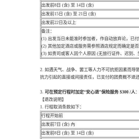
出发前8日 (含) 至 14日 (含)
出发前15日 (含) 至 21日 (含)
出发前22日及以上
备注：
(1) 出发当日未能准时参加者，作自动放弃论，已
(2) 其他加定酒店或服务需参照酒店规定而确定是
(3) 如贵司或客人因个人原因 (无旅行证件、迟
2. 如遇天气、战争、罢工等人力不可抗拒因素而
抗力引起的直接或间接责任，已支付的团费概不退
3.
可在预定行程时加定“安心退”保险服务 $300 /人
：
【退改说明】
1. 行程取消条款如下：
行程开始前
出发前7日 (含) 內
出发前8日 (含) 至 14日 (含)