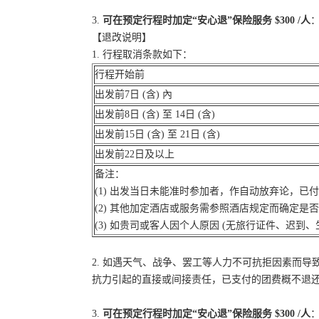
3.
可在预定行程时加定“安心退”保险服务 $300 /人
：
【退改说明】
1. 行程取消条款如下：
行程开始前
出发前7日 (含) 內
出发前8日 (含) 至 14日 (含)
出发前15日 (含) 至 21日 (含)
出发前22日及以上
备注：
(1) 出发当日未能准时参加者，作自动放弃论，已
(2) 其他加定酒店或服务需参照酒店规定而确定是
(3) 如贵司或客人因个人原因 (无旅行证件、迟
2. 如遇天气、战争、罢工等人力不可抗拒因素而
抗力引起的直接或间接责任，已支付的团费概不退
3.
可在预定行程时加定“安心退”保险服务 $300 /人
：