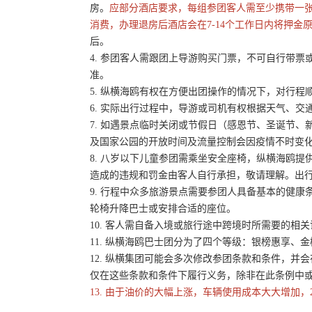
房。
应部分酒店要求，每组参团客人需至少携带一
消费，办理退房后酒店会在7-14个工作日内将押金
后。
4. 参团客人需跟团上导游购买门票，不可自行带票或
准。
5. 纵横海鸥有权在方便出团操作的情况下，对行
6. 实际出行过程中，导游或司机有权根据天气、
7. 如遇景点临时关闭或节假日（感恩节、圣诞节
及国家公园的开放时间及流量控制会因疫情不时变
8. 八岁以下儿童参团需乘坐安全座椅，纵横海鸥提
造成的违规和罚金由客人自行承担，敬请理解。出
9. 行程中众多旅游景点需要参团人具备基本的健
轮椅升降巴士或安排合适的座位。
10. 客人需自备入境或旅行途中跨境时所需要的
11. 纵横海鸥巴士团分为了四个等级：银榜惠享、
12. 纵横集团可能会多次修改参团条款和条件，
仅在这些条款和条件下履行义务，除非在此条例中
13. 由于油价的大幅上涨，车辆使用成本大大增加，