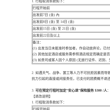
1. 行程取消条款如下：
行程开始前
出发前7日 (含) 內
出发前8日 (含) 至 14日 (含)
出发前15日 (含) 至 21日 (含)
出发前22日及以上
备注：
(1) 出发当日未能准时参加者，作自动放弃论，已
(2) 其他加定酒店或服务需参照酒店规定而确定是
(3) 如贵司或客人因个人原因 (无旅行证件、迟
2. 如遇天气、战争、罢工等人力不可抗拒因素而
抗力引起的直接或间接责任，已支付的团费概不退
3.
可在预定行程时加定“安心退”保险服务 $300 /人
：
【退改说明】
1. 行程取消条款如下：
行程开始前