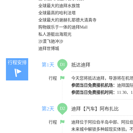
全球最大的迪拜水族馆
全球最高的哈利法塔
全球最大的谢赫扎耶德大清真寺
购物娱乐于一体的迪拜Mall
私人游艇出海观光
沙漠飞驰冲沙
迪拜世博城
行程安排
第1天
D1
抵达迪拜
行程
今天您将抵达迪拜，导游将在机
参团当日免费接机机场：
迪拜国际机
参团当日免费接机时间：
11:3
第2天
D2
迪拜【汽车】阿布扎比
行程
迪拜位于阿拉伯半岛中部、阿拉
未来城中解锁多种超现实体验。不