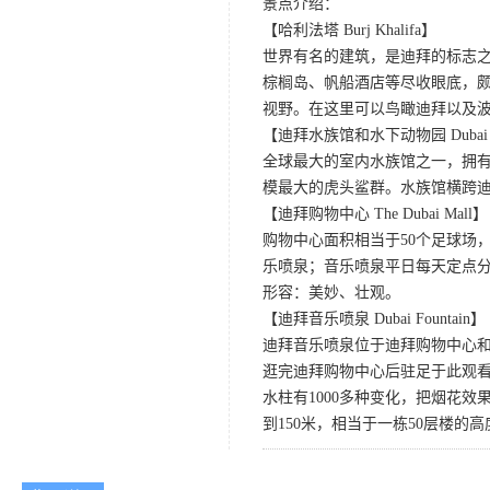
景点介绍：
【哈利法塔 Burj Khalifa】
世界有名的建筑，是迪拜的标志之一
棕榈岛、帆船酒店等尽收眼底，颇
视野。在这里可以鸟瞰迪拜以及
【迪拜水族馆和水下动物园 Dubai Aquar
全球最大的室内水族馆之一，拥有吉
模最大的虎头鲨群。水族馆横跨
【迪拜购物中心 The Dubai Mall】
购物中心面积相当于50个足球场，内拥
乐喷泉；音乐喷泉平日每天定点分时
形容：美妙、壮观。
【迪拜音乐喷泉 Dubai Fountain】
迪拜音乐喷泉位于迪拜购物中心
逛完迪拜购物中心后驻足于此观看
水柱有1000多种变化，把烟花
到150米，相当于一栋50层楼的高