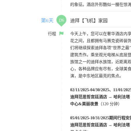
的象征。酒店外形酷似一艘在惊
第6天
D6
迪拜【飞机】家园
行程
今天上午，您可以在奢华酒店内
花之间，且都拥有马赛克瓷砖装饰。
们将继续探索迪拜各项“世界之最
建筑杰作。乘坐观光电梯从底层登
族馆之一的迪拜水族馆，近距离
心，各种品牌应有尽有，全球美食
演，是中东地区最亮的焦点。
02/11/2025-04/30/2025、11/01
迪拜范思哲宫廷酒店 → 哈利法塔
中心&美丽夜景
（120 分钟）
05/01/2025-10/31/2025期间行程
迪拜范思哲宫廷酒店 → 哈利法塔