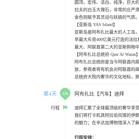
圆顶，宏伟、洁白、纯净，巨大
拉夫的白玉大理石，非常的庄严
金色则赋予其灵动与妖娆的气质
【亚斯岛 YAS Island】
亚斯岛是阿布扎比最大的人工岛，
早最大斥资400亿美元打造的法
最大、阿联酋第二大的亚斯购物中
【阿布扎比总统府 Qasr Al Watan
阿布扎比总统府是当今阿联酋内
放，参观者将有机会对阿联酋的
总统府大院内奢华的文化地标，
第4天
D4
阿布扎比【汽车】迪拜
行程
迪拜汇聚了全球最顶级的奢华享受
我们将打卡机具阿拉伯风情的伊
的魅力；在辛达加博物馆深入了
行程安排：