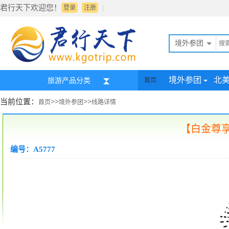
君行天下欢迎您！
|
登录
注册
境外参团
境外参团
北
旅游产品分类
首页
当前位置：
>>
>>
首页
境外参团
线路详情
【白金尊享
编号：A5777