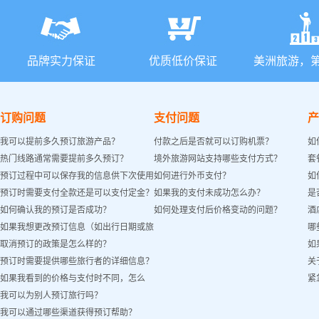
品牌实力保证
优质低价保证
美洲旅游，
订购问题
支付问题
产
我可以提前多久预订旅游产品？
付款之后是否就可以订购机票？
如
热门线路通常需要提前多久预订？
境外旅游网站支持哪些支付方式？
套
预订过程中可以保存我的信息供下次使用
如何进行外币支付？
如
预订时需要支付全款还是可以支付定金？
如果我的支付未成功怎么办？
是
吗？
如何确认我的预订是否成功？
如何处理支付后价格变动的问题？
酒
如果我想更改预订信息（如出行日期或旅
哪
取消预订的政策是怎么样的？
如
客姓名）怎么办？
预订时需要提供哪些旅行者的详细信息？
关
如果我看到的价格与支付时不同，怎么
紧
我可以为别人预订旅行吗？
办？
我可以通过哪些渠道获得预订帮助？