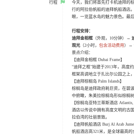
行程
今天，我们将首先打卡机迪拜的
行的阿拉伯帆船的迪拜帆船酒店。
眼，一览蓝水岛的魅力景色。最后
行程安排：
迪拜金相框
（外观，10分钟）
→ 
观光
（2小时，
包含活动费用
）
→
景点介绍：
【迪拜金相框 Dubai Frame】
“迪拜之框”始建于2013年，高
框架高调地立于扎比尔公园之上，
【迪拜棕榈岛 Palm Islands】
棕榈岛是迪拜政府耗巨资，在碧波
中俯瞰，朱美拉棕榈岛形似棕榈树干
【棕榈岛亚特兰蒂斯酒店 Atlantis, T
酒店以传说中拥有高度文明的古国
拉伯湾的壮丽景致。
【迪拜帆船酒店 Burj Al Arab Jume
帆船酒店高321米，是全球最高