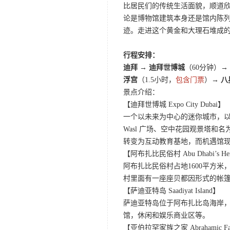
比居民们的传统生活面貌，顺道
论是博物馆建筑本身还是馆内陈
迹。走进这个黄金和大理石堆成的宏
行程安排：
迪拜 → 迪拜世博城
（60分钟）
→
浮宫
（1.5小时，
包含门票
）
→ 八
景点介绍：
【迪拜世博城 Expo City Dubai】
一个以未来为中心的迷你城市，以
Wasl 广场、空中花园观景塔和名为
转变为互动教育基地，而机遇馆现
【阿布扎比民俗村 Abu Dhabi’s Herit
阿布扎比民俗村占地1600平方
村里面有一座座贝都因形式的帐
【萨迪亚特岛 Saadiyat Island】
萨迪亚特岛位于阿布扎比岛海岸，
馆，休闲和娱乐商业区等。
【亚伯拉罕家族之家 Abrahamic Fam