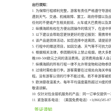
出行须知：
1. 为保障行程顺利完整，游客有责任严格遵守导
遇到天气、交通、机械故障、罢工、政府停摆以及
任何的不便或产生相关航班、火车或大巴费用以及
2. 纵横海鸥有权在方便出团操作的情况下，在途
3. 以下建议会帮助您更快更好的登记报到：需携带
4. 该产品是团体活动，如您选择中途离团，请提
5. 行程中的赠送项目，如因交通、天气等不可抗
6. 根据相关法律，参团期间车上禁止吸烟，绝大
晚100-500欧元之间的清洁费用。这项费用由客
7. 纵横海鸥的所有行程一律不允许带宠物和动物参
8. 过境时需检查行李。游客需要在过境处向海关
程。没有游客认领的行李不能过境。若不幸游客被
9. 欧洲昼夜温差大、每年平均温度最热超过30
敬请谅解。
10. 仅针对包含接机服务的产品：同一订单仅提
11. 紧急联系电话：（美国免费电话）+1(866)585-87
签证须知