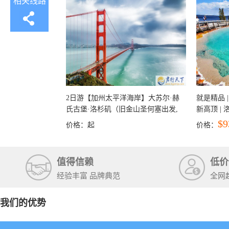
相关线路
2日游【加州太平洋海岸】大苏尔·赫
就是精品 |
氏古堡·洛杉矶（旧金山圣何塞出发,
新高顶 |
洛杉矶结束）
彩穴+马
$9
价格：
起
价格：
石国家公
+锡安国家
值得信赖
低价
经验丰富 品牌典范
全网
我们的优势