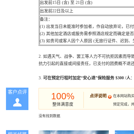
出发前15日 (含) 至 21日 (含)
出发前22日及以上
备注：
(1) 出发当日未能准时参加者，作自动放弃论，已
(2) 其他加定酒店或服务需参照酒店规定而确定是
(3) 如贵司或客人因个人原因 (无旅行证件、迟
2. 如遇天气、战争、罢工等人力不可抗拒因素而
抗力引起的直接或间接责任，已支付的团费概不退
3.
可在预定行程时加定“安心退”保险服务 $300 /人
：
客户点评
100%
点评说明
在本网站购
整体满意度
预定完成，
没有找到数据.