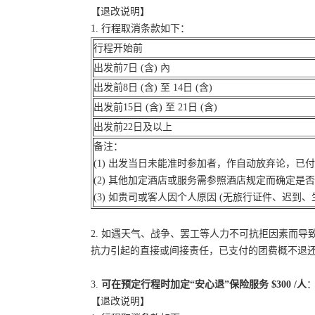
【退改说明】
1. 行程取消条款如下：
行程开始前
出发前7日 (含) 內
出发前8日 (含) 至 14日 (含)
出发前15日 (含) 至 21日 (含)
出发前22日及以上
备注：
(1) 出发当日未能准时参加者，作自动放弃论，已
(2) 其他加定酒店或服务需参照酒店规定而确定是
(3) 如贵司或客人因个人原因 (无旅行证件、迟
2. 如遇天气、战争、罢工等人力不可抗拒因素而
抗力引起的直接或间接责任，已支付的团费概不退
3.
可在预定行程时加定“安心退”保险服务 $300 /人
：
【退改说明】