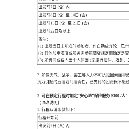
出发前7日 (含) 內
出发前8日 (含) 至 14日 (含)
出发前15日 (含) 至 21日 (含)
出发前22日及以上
备注：
(1) 出发当日未能准时参加者，作自动放弃论，已
(2) 其他加定酒店或服务需参照酒店规定而确定是
(3) 如贵司或客人因个人原因 (无旅行证件、迟
2. 如遇天气、战争、罢工等人力不可抗拒因素而
抗力引起的直接或间接责任，已支付的团费概不退
3.
可在预定行程时加定“安心退”保险服务 $300 /人
：
【退改说明】
1. 行程取消条款如下：
行程开始前
出发前7日 (含) 內