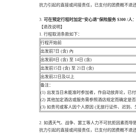
抗力引起的直接或间接责任，已支付的团费概不退
3.
可在预定行程时加定“安心退”保险服务 $300 /人
：
【退改说明】
1. 行程取消条款如下：
行程开始前
出发前7日 (含) 內
出发前8日 (含) 至 14日 (含)
出发前15日 (含) 至 21日 (含)
出发前22日及以上
备注：
(1) 出发当日未能准时参加者，作自动放弃论，已
(2) 其他加定酒店或服务需参照酒店规定而确定是
(3) 如贵司或客人因个人原因 (无旅行证件、迟
2. 如遇天气、战争、罢工等人力不可抗拒因素而
抗力引起的直接或间接责任，已支付的团费概不退