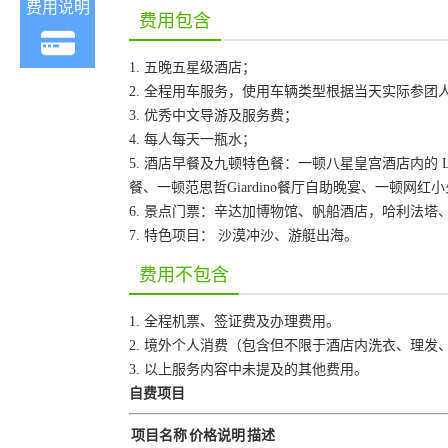
费用说明
费用包含
1. 五晚五星级酒店；
2. 全程用车服务，使用车辆类型根据当天实际参团
3. 优秀中文导游及服务费；
4. 每人每天一瓶水；
5. 酒店早餐及九顿特色餐：一顿八星皇宫酒店内的 
餐、一顿范思哲Giardino餐厅自助晚宴、一顿网红
6. 景点门票：辛达加博物馆、帆船酒店，哈利法塔
7. 特色项目： 沙漠冲沙、游艇出海。
费用不包含
1. 全程机票、签证费及办理费用。
2. 境外个人消费（包含但不限于酒店内洗衣、理
3. 以上服务内容中未提及的其他费用。
自费项目
项目名称
价格说明
描述