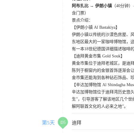
阿布扎比 → 伊朗小镇
（40分钟）
含门票）
景点介绍：
【伊朗小镇 Al Bastakiya】
伊朗小镇以传统的沙漠色房屋、
东地区最大的一家咖啡博物馆，
有一本18世纪德国详细描述咖啡
【迪拜黄金市集 Gold Souk】
黄金市集位于迪拜老城区，是迪
陈列于橱窗内的金银首饰逐渐会
金市集还能淘到各种钻石饰品、
【辛达加博物馆 Al Shindagha Mu
辛达加博物馆位于迪拜湾历史悠
生”，引导游客了解该地区几个世
解阿联酋文化的人必来之地”。
第5天
D5
迪拜