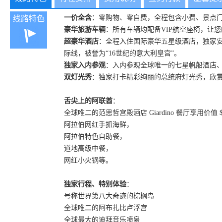
一价全含
：零购物、零自费，全程包含小费、景点门
线路特色
豪华旅游车辆
：所有车辆均配备VIP航空座椅，让
超豪华酒店
：全程入住国际豪华五星级酒店，独家
际线，被誉为“16世纪的意大利皇宫”。
独家入内参观
：入内参观全球唯一的七星帆船酒店
双灯光秀
：独家打卡精彩绚丽的总统府灯光秀，欣
舌尖上的阿联酋
：
全球唯二的范思哲宫殿酒店 Giardino 餐厅享用价值
阿拉伯网红手抓海鲜，
阿拉伯特色自助餐，
道地高级中餐，
网红小火锅等。
独家行程、特别体验
：
号称世界第八大奇迹的棕榈岛
全球唯二的阿布扎比卢浮宫
全球最大的迪拜音乐喷泉