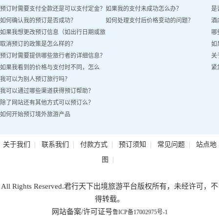
预订时需要支付全款还是可以支付定金？
如果我的支付未成功怎么办？
是
吗？
如何确认我的预订是否成功？
如何处理支付后价格变动的问题？
酒
如果我想更改预订信息（如出行日期或旅
哪
取消预订的政策是怎么样的？
如
客姓名）怎么办？
预订时需要提供哪些旅行者的详细信息？
关
如果我看到的价格与支付时不同，怎么
紧
我可以为别人预订旅行吗？
办？
我可以通过哪些渠道获得预订帮助？
除了网站还有其他方式可以预订么？
如何开始预订境外旅游产品
|
|
|
|
|
关于我们
联系我们
付款方式
预订须知
常见问题
站点地
|
图
All Rights Reserved.君行天下出境旅游平台版权所有，未经许可，不
得转载。
网站备案/许可证号
鲁ICP备17002975号-1