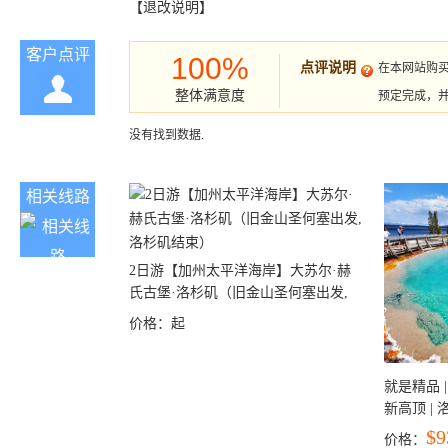
【退改说明】
客户点评
100%
点评说明
在本网站购
整体满意度
预定完成，
没有找到数据.
相关线路
2日游【加州太平洋海岸】大苏尔·赫
氏古堡·洛杉矶（旧金山圣何塞出发,
洛杉矶结束）
价格：
起
就是精品 |
新高顶 |
彩穴+马
$9
价格：