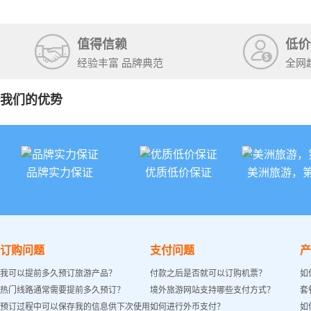
石国家公
+锡安国家
值得信赖
低价
经验丰富 品牌典范
全网
我们的优势
品牌实力保证
优质低价保证
美洲旅游，
订购问题
支付问题
产
我可以提前多久预订旅游产品？
付款之后是否就可以订购机票？
如
热门线路通常需要提前多久预订？
境外旅游网站支持哪些支付方式？
套
预订过程中可以保存我的信息供下次使用
如何进行外币支付？
如