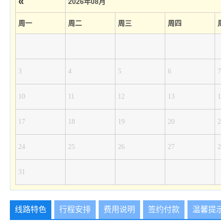
«
2026年08月
周一
周二
周三
周四
3
4
5
6
7
10
11
12
13
1
17
18
19
20
2
24
25
26
27
2
31
线路特色
行程安排
费用说明
签约付款
温馨提