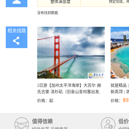
整体满意度
预定完成，
没有找到数据.
相关线路
2日游【加州太平洋海岸】大苏尔·赫
就是精品 |
氏古堡·洛杉矶（旧金山圣何塞出发,
新高顶 |
洛杉矶结束）
彩穴+马
$9
价格：
起
价格：
石国家公
+锡安国家
值得信赖
低价