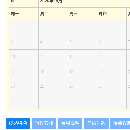
«
2026年08月
周一
周二
周三
周四
3
4
5
6
7
10
11
12
13
1
17
18
19
20
2
24
25
26
27
2
31
线路特色
行程安排
费用说明
签约付款
温馨提