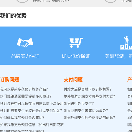
经验丰富 品牌典范
全网
我们的优势
品牌实力保证
优质低价保证
美洲旅游，
订购问题
支付问题
产
我可以提前多久预订旅游产品？
付款之后是否就可以订购机票？
如
热门线路通常需要提前多久预订？
境外旅游网站支持哪些支付方式？
套
预订过程中可以保存我的信息供下次使用
如何进行外币支付？
如
预订时需要支付全款还是可以支付定金？
如果我的支付未成功怎么办？
是
吗？
如何确认我的预订是否成功？
如何处理支付后价格变动的问题？
酒
如果我想更改预订信息（如出行日期或旅
哪