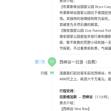
景点介绍：
【布莱斯峡谷国家公园 Bryce Canyon 
布莱斯峡谷国家公园位于美国犹
场。其独特的地理结构称为岩柱
其被誉为天然石俑的殿堂。
【锡安国家公园 Zion National Pa
锡安国家公园是徒步旅行者和摄
层、数不胜数的荒野小径和独一
节探索，不过春季和秋季，气候
第7天
D7
西峡谷一日游（自费）
行程
清晨我们前往驱车前往西峡谷，
4000尺之上，耗资六千万美元，
行程安排：
拉斯维加斯
→
西峡谷
（3.5小
景点介绍：
【西峡谷 West Rim】