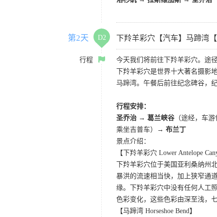
第2天
D2
下羚羊彩穴【汽车】马蹄湾【
行程
今天我们将前往下羚羊彩穴。途径
下羚羊彩穴是世界十大著名摄影
马蹄湾。午餐后前往纪念碑谷，
行程安排：
圣乔治 → 葛兰峡谷
（途经，车游
乘坐吉普车）→
布兰丁
景点介绍：
【下羚羊彩穴 Lower Antelope Can
下羚羊彩穴位于美国亚利桑纳州
暴洪的流速相当快，加上狭窄通
缘。下羚羊彩穴中没有任何人工照
色彩变化，这些色彩由深至浅，
【马蹄湾 Horseshoe Bend】