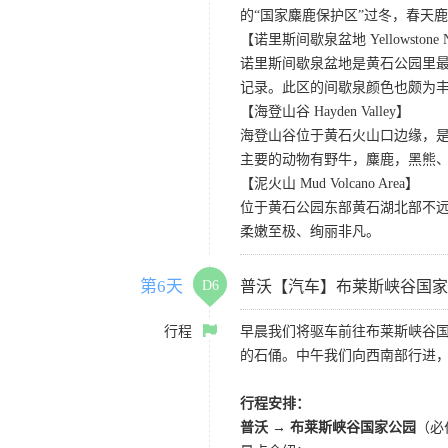
的“国家麋鹿保护区”过冬，春天
【诺里斯间歇泉盆地 Yellowstone Norr
诺里斯间歇泉盆地是黄石公园里最
记录。此区的间歇泉颜色也颇为
【海登山谷 Hayden Valley】
海登山谷位于黄石火山口边缘，
主要的动物有野牛，麋鹿，黑熊
【泥火山 Mud Volcano Area】
位于黄石公园东部黄石湖北部不
柔嫩至极、绚丽非凡。
第6天
D6
普沃【汽车】布莱斯峡谷国家
行程
早晨我们将驱车前往布莱斯峡谷
的石俑。中午我们向西南部行进
行程安排：
普沃 → 布莱斯峡谷国家公园
（必