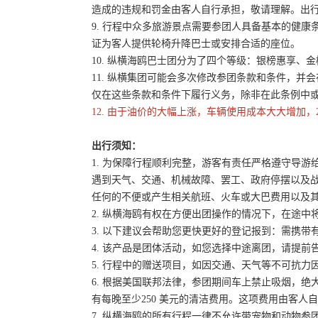
造成的违规和罚金由客人自行承担，敬请理解。出
9. 行程中众多旅游景点需要参团人具备基本的健
证为客人提供轮椅升降巴士或安排合适的座位。
10. 纵横海鸥巴士团分为了四个等级：银榜惠享、
11. 纵横集团可能会多次修改参团条款和条件，
仅在这些条款和条件下履行义务，除非在此条例中
12. 由于油价的大幅上涨，车辆使用成本大大增加，
出行须知：
1. 为保障行程顺利完整，游客有责任严格遵守导
遇到天气、交通、机械故障、罢工、政府停摆以及
任何的不便或产生相关航班、火车或大巴费用以及
2. 纵横海鸥有权在方便出团操作的情况下，在途
3. 以下建议会帮助您更快更好的登记报到：需携带
4. 该产品是团体活动，如您选择中途离团，请提
5. 行程中的赠送项目，如因交通、天气等不可抗
6. 根据美国联邦法律，参团期间车上禁止吸烟，
有每晚至少250 美元的清洁费用。这项费用由客
7. 纵横海鸥的所有行程一律不允许带宠物和动物参