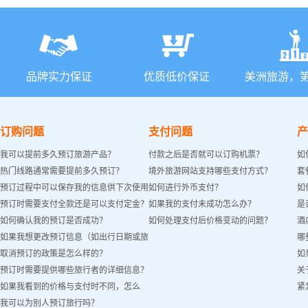
品牌实力保证
优质低价保证
美洲旅游，
订购问题
支付问题
产
我可以提前多久预订旅游产品？
付款之后是否就可以订购机票？
如
热门线路通常需要提前多久预订？
境外旅游网站支持哪些支付方式？
套
预订过程中可以保存我的信息供下次使用
如何进行外币支付？
如
预订时需要支付全款还是可以支付定金？
如果我的支付未成功怎么办？
是
吗？
如何确认我的预订是否成功？
如何处理支付后价格变动的问题？
酒
如果我想更改预订信息（如出行日期或旅
哪
取消预订的政策是怎么样的？
如
客姓名）怎么办？
预订时需要提供哪些旅行者的详细信息？
关
如果我看到的价格与支付时不同，怎么
紧
我可以为别人预订旅行吗？
办？