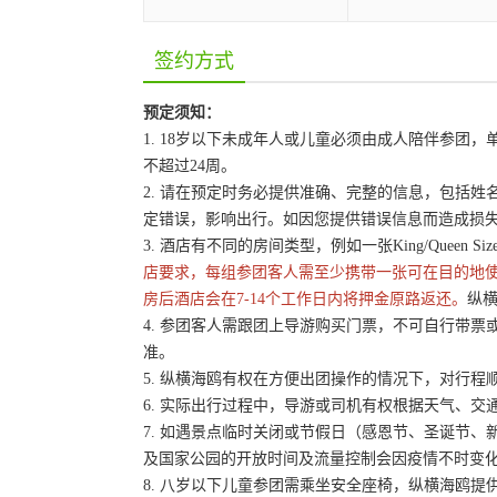
签约方式
预定须知：
1. 18岁以下未成年人或儿童必须由成人陪伴参
不超过24周。
2. 请在预定时务必提供准确、完整的信息，包括
定错误，影响出行。如因您提供错误信息而造成损
3. 酒店有不同的房间类型，例如一张King/Queen 
店要求，每组参团客人需至少携带一张可在目的地
房后酒店会在7-14个工作日内将押金原路返还。
纵横
4. 参团客人需跟团上导游购买门票，不可自行带票或
准。
5. 纵横海鸥有权在方便出团操作的情况下，对行
6. 实际出行过程中，导游或司机有权根据天气、
7. 如遇景点临时关闭或节假日（感恩节、圣诞节
及国家公园的开放时间及流量控制会因疫情不时变
8. 八岁以下儿童参团需乘坐安全座椅，纵横海鸥提