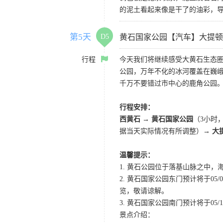
的泥土看起来像是干了的油彩，
第5天
D5
黄石国家公园【汽车】大提顿
行程
今天我们将继续感受大黄石生态
公园，万年不化的冰河覆盖在巍
千万不要错过市中心的鹿角公园
行程安排：
西黄石 → 黄石国家公园
（3小时
据当天实际情况有所调整）→
大
温馨提示：
1. 黄石公园位于落基山脉之中，
2. 黄石国家公园东门预计将于0
览，敬请谅解。
3. 黄石国家公园南门预计将于05/10
景点介绍：