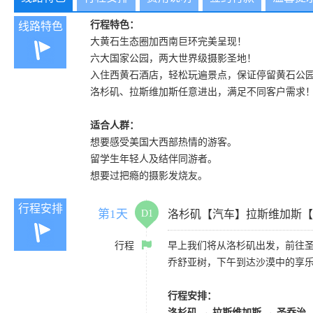
行程特色：
线路特色
大黄石生态圈加西南巨环完美呈现！
六大国家公园，两大世界级摄影圣地！
入住西黄石酒店，轻松玩遍景点，保证停留黄石公园
洛杉矶、拉斯维加斯任意进出，满足不同客户需求
适合人群：
想要感受美国大西部热情的游客。
留学生年轻人及结伴同游者。
想要过把瘾的摄影发烧友。
行程安排
第1天
D1
洛杉矶【汽车】拉斯维加斯【
行程
早上我们将从洛杉矶出发，前往
乔舒亚树，下午到达沙漠中的享
行程安排：
洛杉矶 → 拉斯维加斯 → 圣乔治