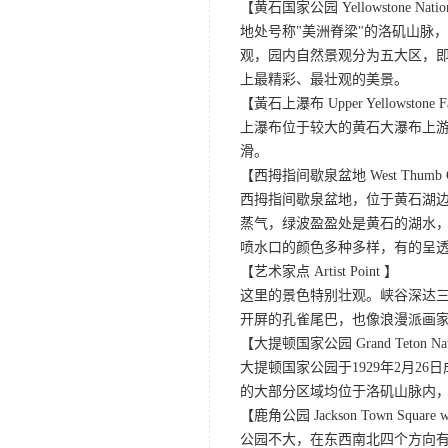
【黄石国家公园 Yellowstone Nation
地处号称"美洲脊梁"的洛矶山脉
观，园内自然景观分为五大区，
上最精彩、最壮观的美景。
【黃石上瀑布 Upper Yellowstone F
上瀑布位于较大的黄石大瀑布上游
滑。
【西拇指间歇泉盆地 West Thumb Gey
西拇指间歇泉盆地，位于黄石湖
蒸气，绿波盈盈处是黄石的湖水
喷水口的颜色多种多样，有的呈
【艺术家点 Artist Point 】
这里的景色特别壮观。峡谷深达
开屏的孔雀尾巴，也像浪漫派画
【大提顿国家公园 Grand Teton Nati
大提顿国家公园于1929年2月
的大部分区域均位于洛矶山脉内
【鹿角公园 Jackson Town Square wit
公园不大，在东西南北四个方向