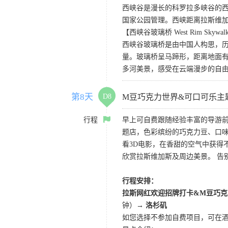
西峡谷是漫长的科罗拉多峡谷的
国家公园管理。西峡距离拉斯维
【西峡谷玻璃桥 West Rim Skywal
西峡谷玻璃桥是由中国人构思，历
量。玻璃桥呈马蹄形，距离地面有
多河美景，感受在云端漫步的自
第8天
D8
M豆巧克力世界&可口可乐主
行程
早上可自费跟随经验丰富的导游
题店，色彩缤纷的巧克力豆、口
看3D电影，在香甜的空气中获得不一
欣赏拉斯维加斯及周边美景。 告
行程安排：
拉斯网红欢迎招牌打卡&M豆巧克
钟）
→ 洛杉矶
如您选择不参加自费项目，可在