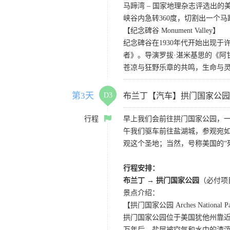
马蹄湾 – 国家地理杂志评选出
峡谷内急转360度，切割出一个
【纪念碑谷 Monument Valley】
纪念碑谷在1930年代开始出现
者》。导演罗拔·湛米基思的《阿
苍凉与狂野乐章的共鸣，生命与
第3天
D3
布兰丁【汽车】拱门国家公园
行程
早上我们会前往拱门国家公园，
午我们驱车前往盐湖城，参观宛如
观这个圣地；当然，号称美国的“
行程安排：
布兰丁 → 拱门国家公园
（必付项
景点介绍：
【拱门国家公园 Arches National P
拱门国家公园位于美国犹他州靠近
万年后，盐层被空气和水中的渣