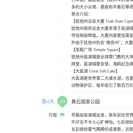
多的大小尖塔、基座和平衡石等
景点介绍：
【犹他州议会大厦 Utah State Capi
犹他州政府议会大厦坐落于盐湖
夺目绚丽辉煌。大厦内部更加富
外由于犹他州别名“蜂房州”，大
【圣殿广场 Temple Square】
犹他州盐湖城是全球摩门教的大
拜堂、盐湖城聚会堂、海鸥纪念碑
【大盐湖 Great Salt Lake】
大盐湖是世界第二大咸水湖，也是
动物保护区，每年吸引了数百万的
第4天
D4
黄石国家公园
行程
早晨由盐湖城出发，驱车前往世界
牛仔无不令人心旷神怡。七彩缤
五彩缤纷雾气腾腾的诺里斯，近距