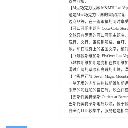
景点介绍：
【M豆巧克力世界 M&M'S Las Veg
这是M豆巧克力世界的首家店铺，
边商品等，在一饱眼福的同时享
【可口可乐主题店 Coca-Cola Store 
全球只有两家的可口可乐主题店
玩具、文具、围裙到服装、台灯、
乐，印在瓶身上的各国文字，绝
【飞越拉斯维加斯 FlyOver Las Ve
飞越拉斯维加斯是亮相在拉斯维加
滑过广阔的草原和高耸的山峰，
【七彩巨石阵 Seven Magic Mounta
一望无垠的内华达州拉斯维加斯远郊的
米高的彩虹般的巨石阵，屹立在
【巴斯托奥特莱斯 Outlets at Bars
巴斯托奥特莱斯地处沙漠，位于
齐全而且比较集中，服务也是相