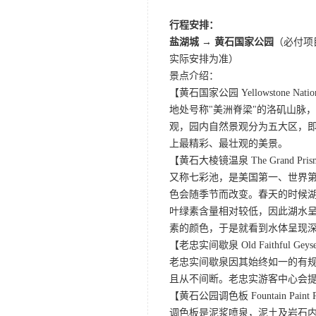
行程安排：
盐湖城 → 黄石国家公园
（必付项
实际安排为准）
景点介绍：
【黄石国家公园 Yellowstone Nation
地处号称"美洲脊梁"的洛矶山脉
观，园内自然景观分为五大区，
上最精彩、最壮观的美景。
【黄石大棱镜温泉 The Grand Prismat
又称七彩池，是美国第一、世界第三
色会随季节而改变。春天的时候
叶绿素含量相对较低，因此湖水
素的颜色，于是就看到水体呈现
【老忠实间歇泉 Old Faithful Geys
老忠实间歇泉因其始终如一的有规
且从不间断。老忠实游客中心会
【黄石公园调色板 Fountain Paint 
调色板是泥浆喷泉，泥土及岩石