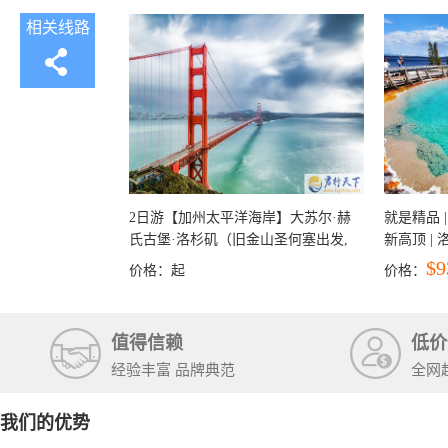
相关线路
2日游【加州太平洋海岸】大苏尔·赫
就是精品 |
氏古堡·洛杉矶（旧金山圣何塞出发,
新高顶 |
洛杉矶结束）
彩穴+马
$9
价格：
起
价格：
石国家公
+锡安国家
值得信赖
低价
经验丰富 品牌典范
全网
我们的优势