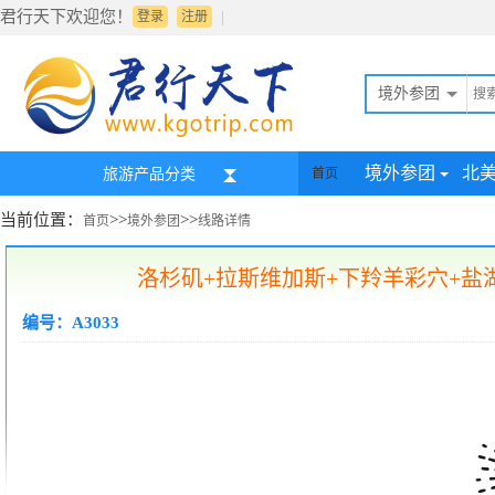
君行天下欢迎您！
|
登录
注册
境外参团
境外参团
北
旅游产品分类
首页
当前位置：
>>
>>
首页
境外参团
线路详情
洛杉矶+拉斯维加斯+下羚羊彩穴+盐
编号：A3033