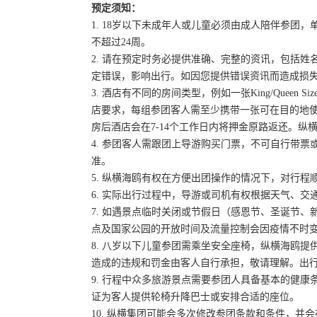
预定须知：
1. 18岁以下未成年人或儿童必须由成人陪伴参
不超过24周。
2. 请在预定时务必提供准确、完整的资讯，包括
定错误，影响出行。如因您提供错误资讯而造成损
3. 酒店有不同的房间类型，例如一张King/Queen
店要求，每组参团客人需至少携带一张可在目的地
房后酒店会在7-14个工作日内将押金原路返还。纵
4. 参团客人需跟团上导游购买门票，不可自行带票或
准。
5. 纵横海鸥有权在方便出团操作的情况下，对行
6. 实际出行过程中，导游或司机有权根据天气、
7. 如遇景点临时关闭或节假日（感恩节、圣诞节
点及国家公园的开放时间及流量控制会因疫情不时
8. 八岁以下儿童参团需乘坐安全座椅，纵横海鸥提
造成的违规和罚金由客人自行承担，敬请理解。出
9. 行程中众多旅游景点需要参团人具备基本的健
证为客人提供轮椅升降巴士或安排合适的座位。
10. 纵横集团可能会多次修改参团条款和条件，