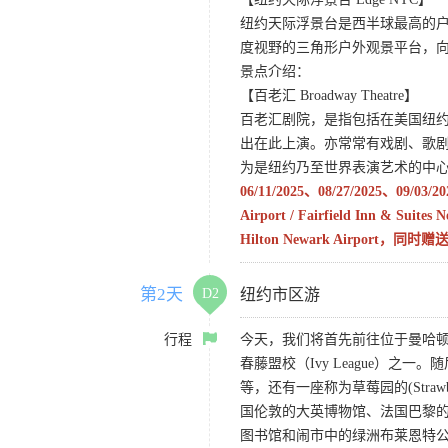
纽约天际浮景台是西半球最高的户
度视野的三角形户外观景平台，
景点介绍：
【百老汇 Broadway Theatre】
百老汇剧院，是指包括在美国纽
出在此上演。亦常常有戏剧、歌
为是纽约乃至世界表演艺术的中
06/11/2025、08/27/2025、09/03
Airport / Fairfield Inn & Suites 
Hilton Newark Airpor
第2天
D2
纽约市区游
行程
今天，我们将首先前往位于曼哈顿上城区的
春藤盟校（Ivy League）
等，还有一座称为草莓园的(Stra
国伦敦的大英博物馆、法国巴黎
图书馆和闹市中的绿洲布莱恩特公