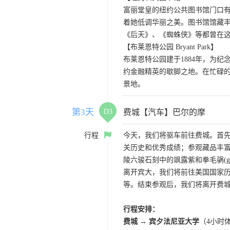
富丽堂皇的纽约公共图书馆门口
着她低调华丽之美。图书馆馆藏丰
《后天》、《蜘蛛侠》等都曾在
【布莱恩特公园 Bryant Park】
布莱恩特公园建于1884年，为纪念诗人
约金融精英的歇脚之地。在忙碌
景地。
第3天
D3
费城【汽车】巴尔的摩
行程
今天，我们将驱车前往费城。首先
关历史和优秀成绩；参观藏品丰
陵六骏石刻中的飒露紫和拳毛䯄(
离开宾大，我们将前往美国国家
等。结束参观后，我们将离开费城
行程安排：
费城 → 宾夕法尼亚大学
（4小时