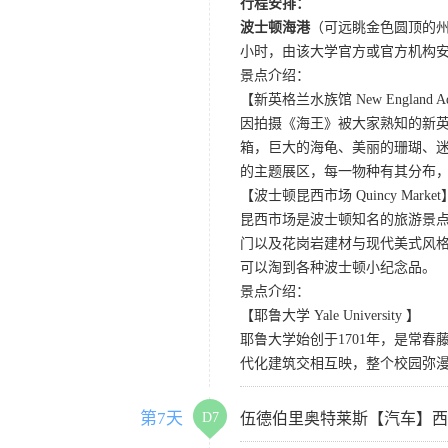
行程安排：
波士顿海港
（可远眺金色圆顶的
小时，由该大学官方或官方机构
景点介绍：
【新英格兰水族馆 New England Aq
因拍摄《海王》被大家熟知的新
箱，巨大的海龟、美丽的珊瑚、
的主题展区，每一物种有其分布，
【波士顿昆西市场 Quincy Market
昆西市场是波士顿知名的旅游景
门以及花岗岩建材与现代美式风
可以淘到各种波士顿小纪念品。
景点介绍：
【耶鲁大学 Yale University 】
耶鲁大学始创于1701年，是常
代化建筑交相互映，整个校园弥
第7天
D7
伍德伯里奥特莱斯【汽车】西