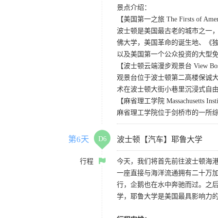
景点介绍：
【美国第一之旅 The Firsts of Americ
波士顿是美国最古老的城市之一，
佛大学，美国革命的诞生地、《独立宣
以及美国第一个公众投资的大型
【波士顿云端漫步观景台 View Boston a
观景台位于波士顿第二高楼保诚大
术在波士顿大街小巷里沉浸式自
【麻省理工学院 Massachusetts Institu
麻省理工学院位于剑桥市的一所
第6天
D6
波士顿【汽车】耶鲁大学
行程
今天，我们将首先前往波士顿海
一座直接与海洋流通拥有二十万
行，企鹅也在水中奔驰而过。之
学，耶鲁大学是美国最具影响力