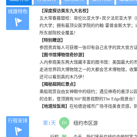
【深度探访美东九大名校】
线路特色
五大常春藤盟校：哥伦比亚大学+宾夕法尼亚大学（
约大学；拥有最顶尖医学院的约翰·霍普金斯大学；以
所东部院校全覆盖！
【特别赠送】
参团贵宾每人可获赠一张印有自己名字的宾大官方
【图书馆博物馆奇妙游】
入内参观美东两大馆藏丰富的图书馆：美国最大的
走进世界四大博物馆之一的大都会艺术博物馆，收
还可以看到真的木乃伊！
【揭秘超网红景点】
乘船观赏自由女神眼中的纽约；遇见神奇的悬浮公园
的合影，登顶拥有360°观景视野的The Edge观景台
【地道炫饭局】
在哈德逊城市广场寻找美食灵感，
行程安排
第1天
D1
纽约市区游
行程
今天，我们将开启纽约金融财富