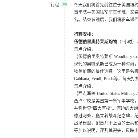
行程
今天我们将首先前往位于美国纽
事学院—美国陆军军官学院，又名
名。结束参观后，我们将驱车返
行程安排：
伍德伯里奥特莱斯购物
（2小时）
景点介绍：
【伍德伯里奥特莱斯 Woodbury Commo
现代的奥特莱斯已成为一种时尚
物美价廉的最佳选择。这里是名牌折扣购
Gabbana, Fendi, Prada等，
景点介绍：
【西点军校 United States Military
西点军校是美国第一所军事学校
并称世界“四大军校”。河边的大
德逊河处，矗立着战斗纪念碑，
战场模型，配备几十上百的士兵
等加以说明，评判其得失，反映