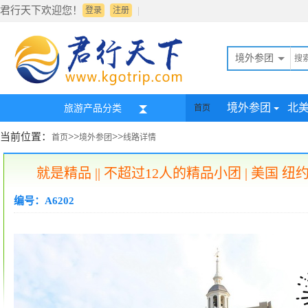
君行天下欢迎您！
|
登录
注册
境外参团
境外参团
北
旅游产品分类
首页
当前位置：
>>
>>
首页
境外参团
线路详情
就是精品 || 不超过12人的精品小团 | 美
编号：A6202