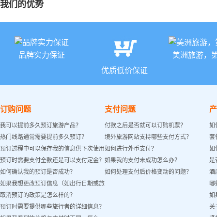
我们的优势
品牌实力保证
美洲旅游，
优质低价保证
订购问题
支付问题
产
我可以提前多久预订旅游产品？
付款之后是否就可以订购机票？
如
热门线路通常需要提前多久预订？
境外旅游网站支持哪些支付方式？
套
预订过程中可以保存我的信息供下次使用
如何进行外币支付？
如
预订时需要支付全款还是可以支付定金？
如果我的支付未成功怎么办？
是
吗？
如何确认我的预订是否成功？
如何处理支付后价格变动的问题？
酒
如果我想更改预订信息（如出行日期或旅
哪
取消预订的政策是怎么样的？
如
客姓名）怎么办？
预订时需要提供哪些旅行者的详细信息？
关