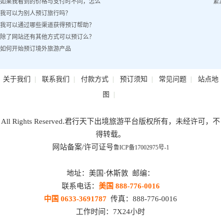
如果我看到的价格与支付时不同，怎么
紧
我可以为别人预订旅行吗？
办？
我可以通过哪些渠道获得预订帮助？
除了网站还有其他方式可以预订么？
如何开始预订境外旅游产品
|
|
|
|
|
关于我们
联系我们
付款方式
预订须知
常见问题
站点地
|
图
All Rights Reserved.君行天下出境旅游平台版权所有，未经许可，不
得转载。
网站备案/许可证号
鲁ICP备17002975号-1
地址：美国·休斯敦 邮编：
联系电话：
美国 888-776-0016
中国 0633-3691787
传真：888-776-0016
工作时间：7X24小时