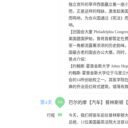
独立宫外的草坪西面矗立着一座
而，正是这样的残缺，激发起美
而鸣响，为合众国通过《宪法》
响。
【旧国会大厦 Philadelphia Congres
美国建国伊始，曾将首都暂定在
室一角都流露著浓浓的历史韵味。它
国最古老的国会办公大楼。同时，
景点介绍：
【约翰斯·霍普金斯大学 Johns Hopkin
约翰斯·霍普金斯大学位于马里兰
会的14所创始校之一。其医学院
典的乔治亚红砖式建筑，错落有
第4天
D4
巴尔的摩【汽车】普林斯顿【
行程
今天，我们将驱车前往普林斯顿大
总统、12位美国最高法院大法官