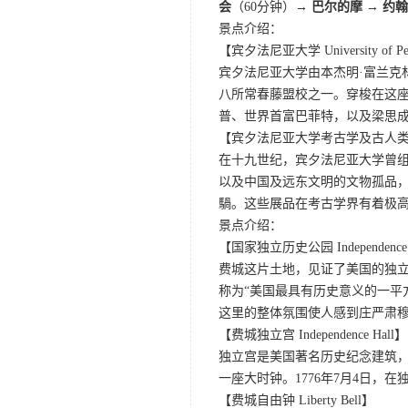
会
（60分钟）
→ 巴尔的摩 → 约
景点介绍：
【宾夕法尼亚大学 University of Pen
宾夕法尼亚大学由本杰明·富兰克
八所常春藤盟校之一。穿梭在这
普、世界首富巴菲特，以及梁思
【宾夕法尼亚大学考古学及古人类学博物
在十九世纪，宾夕法尼亚大学曾
以及中国及远东文明的文物孤品
騧。这些展品在考古学界有着极
景点介绍：
【国家独立历史公园 Independence Nati
费城这片土地，见证了美国的独
称为“美国最具有历史意义的一平
这里的整体氛围使人感到庄严肃
【费城独立宫 Independence Hall】
独立宫是美国著名历史纪念建筑，
一座大时钟。1776年7月4日
【费城自由钟 Liberty Bell】