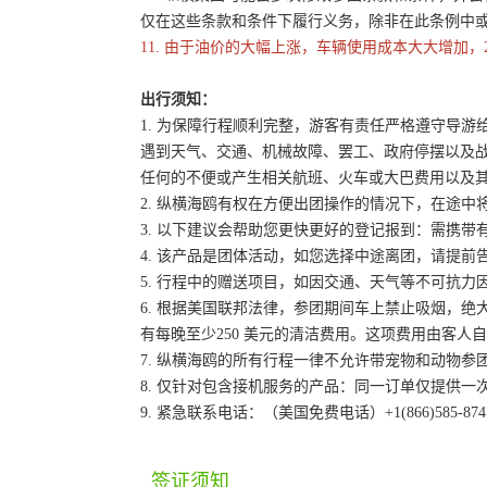
仅在这些条款和条件下履行义务，除非在此条例中
11. 由于油价的大幅上涨，车辆使用成本大大增加，
出行须知：
1. 为保障行程顺利完整，游客有责任严格遵守导
遇到天气、交通、机械故障、罢工、政府停摆以及
任何的不便或产生相关航班、火车或大巴费用以及
2. 纵横海鸥有权在方便出团操作的情况下，在途
3. 以下建议会帮助您更快更好的登记报到：需携带
4. 该产品是团体活动，如您选择中途离团，请提
5. 行程中的赠送项目，如因交通、天气等不可抗
6. 根据美国联邦法律，参团期间车上禁止吸烟，
有每晚至少250 美元的清洁费用。这项费用由客
7. 纵横海鸥的所有行程一律不允许带宠物和动物参
8. 仅针对包含接机服务的产品：同一订单仅提供
9. 紧急联系电话：（美国免费电话）+1(866)585-87
签证须知