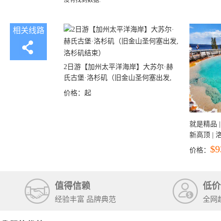
没有找到数据.
相关线路
2日游【加州太平洋海岸】大苏尔·赫
氏古堡·洛杉矶（旧金山圣何塞出发,
洛杉矶结束）
价格：
起
就是精品 |
新高顶 |
彩穴+马
$9
价格：
石国家公
+锡安国家
值得信赖
低价
经验丰富 品牌典范
全网