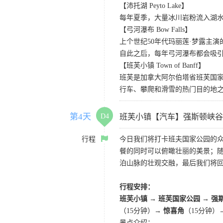
【沛托湖 Peyto Lake】
每年夏季，大量冰川岩粉流入湖
【弓河瀑布 Bow Falls】
上个世纪50年代玛丽莲·梦露主演的
自此之后，每年弓河瀑布都会吸
【班芙小镇 Town of Banff】
班芙是加拿大阿尔伯塔省班芙国
行车、攀爬和滑雪的热门目的地
第4天
D4
班芙小镇【汽车】强斯顿峡谷
行程
今日我们将打卡班夫国家公园的
餐的同时可以俯瞰壮丽的美景；
泊山脉的壮观交融，最后我们将
行程安排：
班芙小镇 → 班芙国家公园 → 强
（15分钟）→
惊喜角
（15分钟）
景点介绍：