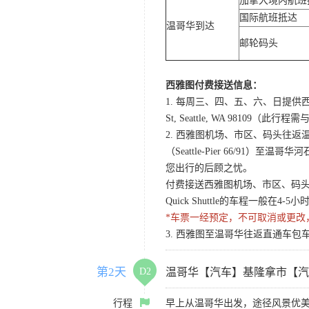
加拿大境内航班
国际航班抵达
温哥华到达
邮轮码头
西雅图付费接送信息：
1. 每周三、四、五、六、日提供西
St, Seattle, WA 98
2. 西雅图机场、市区、码头往返温哥华酒店Q
（Seattle-Pier 66/91）至温
您出行的后顾之忧。
付费接送西雅图机场、市区、码头至温哥
Quick Shuttle的车程一般在
*车票一经预定，不可取消或更改
3. 西雅图至温哥华往返直通车包车
第2天
D2
温哥华【汽车】基隆拿市【汽
行程
早上从温哥华出发，途径风景优美