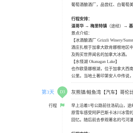
葡萄酒酿酒厂，品尝红、白葡萄美
行程安排：
温哥华
→
梅里特镇
（途经）
→ 
景点介绍：
【冰酒酿酒厂 Grizzli Winery/Summe
酒庄扎根于加拿大欧肯娜根地区
及购买世界闻名的加拿大冰酒。
【水怪湖 Okanagan Lake】
也作欧垦娜根湖，位于加拿大西南
公里。当地土著印第安人中传说
第3天
D3
灰熊镇/鲑鱼湾【汽车】哥伦
行程
早上沿着1号公路前往洛矶山，
原雪车感受阿萨巴斯卡冰川冰雪
回忆。随后前去参观著名的弓河