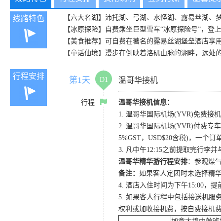
【六大名湖】沛托湖、弓湖、水怪湖、露易丝湖、
线路特色
【冰原探险】自费乘坐巨型雪车“冰原探险号”，登
【美食推荐】可自费在著名的露易丝湖堡垒酒店享
【童话仙境】漫步在倒映着洛矶山脉的湖畔，远处
行程安排
第1天
D1
温哥华接机
行程
温哥华接机信息：
1. 温哥华国际机场(YVR)免费接机
2. 温哥华国际机场(YVR)付费专车
5%GST，USD$20含税)，一个
3. 凡中午12:15之前提取完行
温哥华精华游行程安排
：参观煤气
备注：
如果客人定团时未选择精华
4. 酒店入住时间为下午15:0
5. 如果客人行程中包括接送机
权利或加收接机费，按自费接机