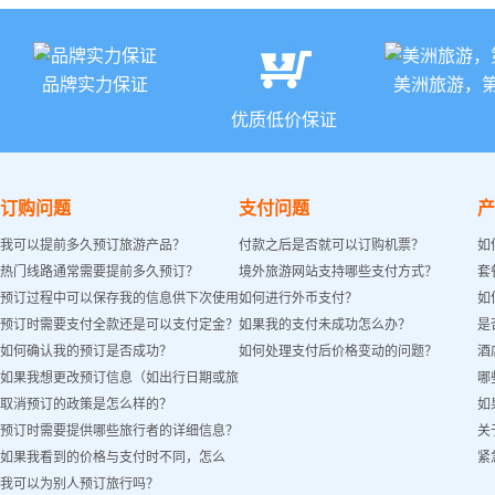
品牌实力保证
美洲旅游，
优质低价保证
订购问题
支付问题
产
我可以提前多久预订旅游产品？
付款之后是否就可以订购机票？
如
热门线路通常需要提前多久预订？
境外旅游网站支持哪些支付方式？
套
预订过程中可以保存我的信息供下次使用
如何进行外币支付？
如
预订时需要支付全款还是可以支付定金？
如果我的支付未成功怎么办？
是
吗？
如何确认我的预订是否成功？
如何处理支付后价格变动的问题？
酒
如果我想更改预订信息（如出行日期或旅
哪
取消预订的政策是怎么样的？
如
客姓名）怎么办？
预订时需要提供哪些旅行者的详细信息？
关
如果我看到的价格与支付时不同，怎么
紧
我可以为别人预订旅行吗？
办？