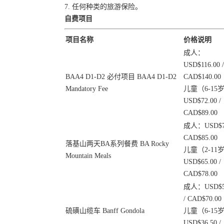
7. 任何种类的旅游保险。
自费项目
项目名称
价格说明
成人：
USD$116.00 /
BAA4 D1-D2 必付项目 BAA4 D1-D2
CAD$140.00
Mandatory Fee
儿童（6-15
USD$72.00 /
CAD$89.00
成人：USD$7
CAD$85.00
落基山两天BA系列餐费 BA Rocky
儿童（2-11
Mountain Meals
USD$65.00 /
CAD$78.00
成人：USD$5
/ CAD$70.00
硫磺山缆车 Banff Gondola
儿童（6-15
USD$36.50 /