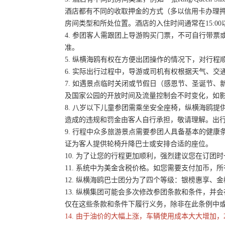
酒店都有不同的收取押金的方式（多以信用卡办理
房间类型和所处位置。酒店的入住时间通常在15:00
4. 参团客人需跟团上导游购买门票，不可自行带票或
准。
5. 纵横海鸥有权在方便出团操作的情况下，对行
6. 实际出行过程中，导游或司机有权根据天气、
7. 如遇景点临时关闭或节假日（感恩节、圣诞节
及国家公园的开放时间及流量控制会不时变化，如
8. 八岁以下儿童参团需乘坐安全座椅，纵横海鸥提
造成的违规和罚金由客人自行承担，敬请理解。出
9. 行程中众多旅游景点需要参团人具备基本的健
证为客人提供轮椅升降巴士或安排合适的座位。
10. 为了让您的行程更加顺利，强烈建议您在订
11. 系统中为美金含税价格。如您需要支付加币，所
12. 纵横海鸥巴士团分为了四个等级：银榜惠享、
13. 纵横集团可能会多次修改参团条款和条件，
仅在这些条款和条件下履行义务，除非在此条例中
14. 由于油价的大幅上涨，车辆使用成本大大增加，