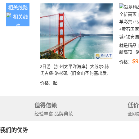
相关线路
就是精品 |
新高顶 |
彩穴+马
$9
价格：
石国家公
2日游【加州太平洋海岸】大苏尔·赫
+锡安国家
氏古堡·洛杉矶（旧金山圣何塞出发,
洛杉矶结束）
价格：
起
值得信赖
低价
经验丰富 品牌典范
全网
我们的优势