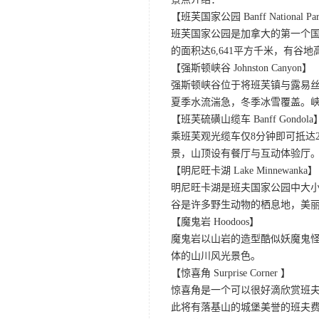
【班芙国家公园 Banff National Pa
班芙国家公园是加拿大的第一个国
的面积达6,641平方千米，有
【强斯顿峡谷 Johnston Canyon】
强斯顿峡谷位于将班芙镇与露易
夏季水流湍急，冬季冰雪覆盖。
【班芙硫磺山缆车 Banff Gondola
乘班芙观光缆车仅8分钟即可抵达
景，山顶设有餐厅与互动体验厅。
【明尼旺卡湖 Lake Minnewanka】
明尼旺卡湖是班夫国家公园中大小
谷是许多野生动物的栖息地，美
【魔鬼岩 Hoodoos】
魔鬼岩以山岩的造型酷似妖魔鬼
体的山川风光景色。
【惊喜角 Surprise Corner 】
惊喜角是一个可以很好滴欣赏班
此将有落基山的城堡美誉的班夫