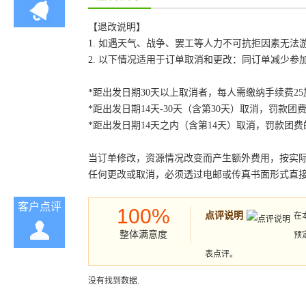
【退改说明】
1. 如遇天气、战争、罢工等人力不可抗拒因素无
2. 以下情况适用于订单取消和更改：同订单减少
*距出发日期30天以上取消者，每人需缴纳手续费2
*距出发日期14天-30天（含第30天）取消，罚款团费
*距出发日期14天之内（含第14天）取消，罚款团费的
当订单修改，资源情况改变而产生额外费用，按实
任何更改或取消，必须透过电邮或传真书面形式直
客户点评
100%
点评说明
在
整体满意度
预
表点评。
没有找到数据.