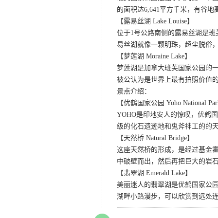
的面积达6,641平方千米，有
【露易丝湖 Lake Louise】
位于1号公路南侧的露易丝湖是
易丝湖就像一颗明珠，超尘脱俗，
【梦莲湖 Moraine Lake】
梦莲湖是加拿大班芙国家公园的
被公认为是世界上最有拍照价值
景点介绍：
【优鹤国家公园 Yoho National Pa
YOHO是印地安人的惊叹，优鹤
级的化石遗迹地和鬼斧神工的的
【天然桥 Natural Bridge】
这座天然桥的形成，是经过基金
中破壁而出，然后再把巨大的岩石
【翡翠湖 Emerald Lake】
美丽迷人的翡翠湖是优鹤国家公园
湖畔小路漫步，可以欣赏到远处