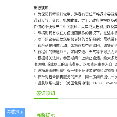
出行须知：
1. 为保障行程顺利完整，游客有责任严格遵守导
遇到天气、交通、机械故障、罢工、政府停摆以及
任何的不便或产生相关航班、火车或大巴费用以及
2. 纵横海鸥有权在方便出团操作的情况下，在途
3. 以下建议会帮助您更快更好的登记报到：需携带
4. 该产品是团体活动，如您选择中途离团，请提
5. 行程中的赠送项目，如因交通、天气等不可抗
6. 根据相关法律，参团期间车上禁止吸烟，绝大
晚300加币或以上的清洁费用。这项费用由客人自
7. 纵横海鸥的所有行程一律不允许带宠物和动物参
8. 仅针对包含接机服务的产品：同一房间仅提供
9. 紧急联系电话：（美国免费电话）+1(866)585-87
签证须知
温馨提示
温馨提示