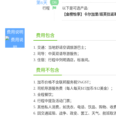
第6天
D6
行程
以下是可选产品:
【金榜怡享】卡尔加里/班芙往返哥
费用说明
费用包含
1. 交通：当地舒适空调旅游巴士；
2. 司导：中英双语导游服务；
3. 住宿：行程中列明酒店，标准间。
费用不包含
1. 加币价格不含联邦服务税5%GST；
2. 司机导游服务费（每人每天$15加币/$12美金）；
3. 全程餐饮；
4. 行程中提及活动门票；
5. 其他私人消费，如洗衣、电话、饮品、购物、收
6. 因交通延阻、战争、政变、罢工、天气、航班