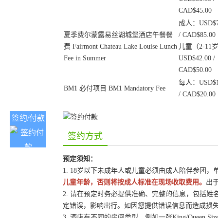
CAD$45.00
成人：USD$7
夏季费尔蒙露易丝湖城堡酒店午餐餐
/ CAD$85.00
费 Fairmont Chateau Lake Louise Lunch
儿童（2-11
Fee in Summer
USD$42.00 /
CAD$50.00
每人：USD$1
BM1 必付项目 BM1 Mandatory Fee
/ CAD$20.00
签约/付款
签约方式
预定须知：
1. 18岁以下未成年人或儿童必须由成人陪伴参团
儿童年龄，否则将按成人标准在现场收取费用。
出
2. 请在预定时务必提供准确、完整的信息，包括
定错误，影响出行。如因您提供错误信息而造成损
3. 酒店有不同的房间类型，例如一张King/Queen