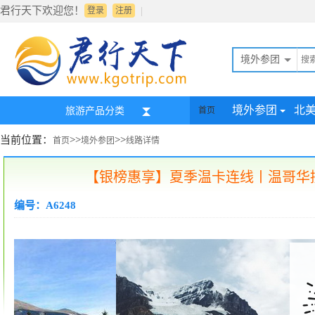
君行天下欢迎您！
|
登录
注册
境外参团
境外参团
北
旅游产品分类
首页
当前位置：
>>
>>
首页
境外参团
线路详情
【银榜惠享】夏季温卡连线丨温哥华接
编号：A6248