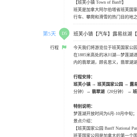
【班芙小镇 Town of Banff】
班芙是加拿大阿尔伯塔省班芙国
行车、攀爬和滑雪的热门目的地
第5天
D5
班芙小镇【汽车】露易丝湖【
行程
今天我们将游览位于班芙国家公园
在1885米高处的冰川湖—梦莲
内的翡翠湖，顾名思义，翡翠湖
行程安排：
班芙小镇 → 班芙国家公园 → 露
分钟）→
翡翠湖
（20分钟） →
班
特别说明：
梦莲湖开放时间为6月-10月中
景点介绍：
【班芙国家公园 Banff National Pa
班芙国家公园是加拿大的第一个国