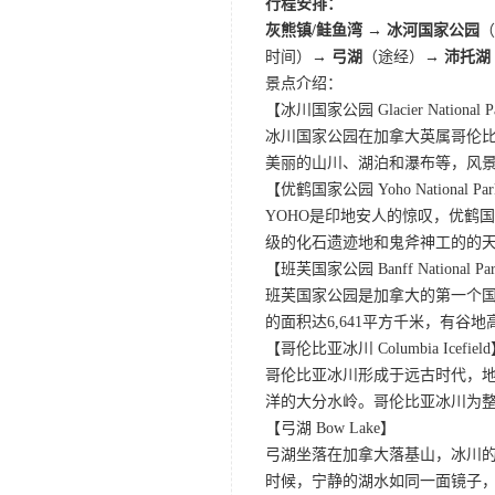
行程安排：
灰熊镇/鲑鱼湾
→
冰河国家公园
时间）
→ 弓湖
（途经）→
沛托湖
景点介绍：
【冰川国家公园 Glacier National P
冰川国家公园在加拿大英属哥伦比
美丽的山川、湖泊和瀑布等，风
【优鹤国家公园 Yoho National Pa
YOHO是印地安人的惊叹，优鹤
级的化石遗迹地和鬼斧神工的的
【班芙国家公园 Banff National Pa
班芙国家公园是加拿大的第一个国
的面积达6,641平方千米，有
【哥伦比亚冰川 Columbia Icefiel
哥伦比亚冰川形成于远古时代，
洋的大分水岭。哥伦比亚冰川为
【弓湖 Bow Lake】
弓湖坐落在加拿大落基山，冰川
时候，宁静的湖水如同一面镜子