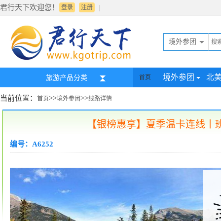
君行天下欢迎您！
|
登录
注册
境外参团
境外参团
北
旅游产品分类
首页
当前位置：
>>
>>
首页
境外参团
线路详情
【银榜惠享】夏季温卡连线丨班
编号：A6252