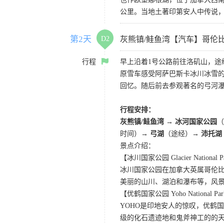
公里。当地土著印第安人中传说
第2天
D2
灰熊镇/鲑鱼湾【汽车】哥伦
行程
早上沿着1号公路前往洛矶山，
原雪车感受阿萨巴斯卡冰川冰雪
回忆。随后前去参观著名的弓河
行程安排：
灰熊镇/鲑鱼湾
→
冰河国家公园
时间）
→ 弓湖
（途经）→
沛托湖
景点介绍：
【冰川国家公园 Glacier National P
冰川国家公园在加拿大英属哥伦比
美丽的山川、湖泊和瀑布等，风
【优鹤国家公园 Yoho National Pa
YOHO是印地安人的惊叹，优鹤
级的化石遗迹地和鬼斧神工的的