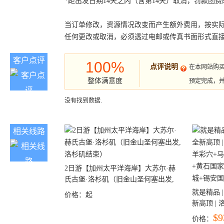
*距出发日期14天之内（含第14天）取消，罚款团费的
当订单修改，资源情况改变而产生额外费用，按实
任何更改或取消，必须透过电邮或传真书面形式直
客户点评
100%
点评说明
在本网站购
整体满意度
预定完成，
没有找到数据.
相关线路
2日游【加州太平洋海岸】大苏尔·赫
氏古堡·洛杉矶（旧金山圣何塞出发,
洛杉矶结束）
就是精品 |
价格：
起
新高顶 |
彩穴+马
$9
价格：