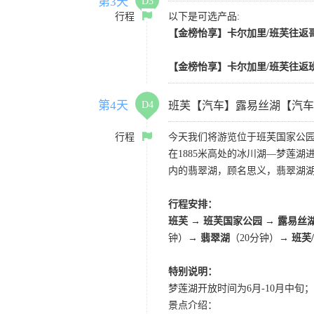
第3天
D3
行程
以下是可选产品:
【金榜怡享】卡尔加里/班芙往返哥
【金榜怡享】卡尔加里/班芙往返班
第4天
D4
班芙【汽车】露易丝湖【汽车
行程
今天我们将游览位于班芙国家公园
在1885米高处的冰川湖—梦莲
内的翡翠湖，顾名思义，翡翠湖
行程安排：
班芙 → 班芙国家公园 → 露易丝
钟）→
翡翠湖
（20分钟）→
班芙
特别说明：
梦莲湖开放时间为6月-10月中
景点介绍：