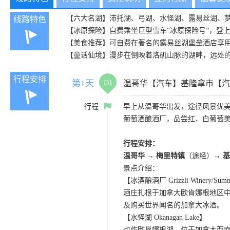
【六大名湖】沛托湖、弓湖、水怪湖、露易丝湖、
线路特色
【冰原探险】自费乘坐巨型雪车“冰原探险号”，登
【美食推荐】可自费在著名的露易丝湖堡垒酒店享
【童话仙境】漫步在倒映着洛矶山脉的湖畔，远处
行程安排
第1天
D1
温哥华【汽车】基隆拿市【汽
行程
早上从温哥华出发，途径风景优美
葡萄酒酿酒厂，品尝红、白葡萄美
行程安排：
温哥华
→
梅里特镇
（途经）
→ 
景点介绍：
【冰酒酿酒厂 Grizzli Winery/Summe
酒庄扎根于加拿大欧肯娜根地区
及购买世界闻名的加拿大冰酒。
【水怪湖 Okanagan Lake】
也作欧垦娜根湖，位于加拿大西南