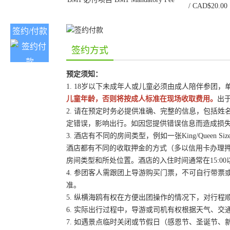
/ CAD$20.00
签约/付款
签约方式
预定须知：
1. 18岁以下未成年人或儿童必须由成人陪伴参团
儿童年龄，否则将按成人标准在现场收取费用。
出
2. 请在预定时务必提供准确、完整的信息，包括
定错误，影响出行。如因您提供错误信息而造成损
3. 酒店有不同的房间类型，例如一张King/Queen
酒店都有不同的收取押金的方式（多以信用卡办理
房间类型和所处位置。酒店的入住时间通常在15:00
4. 参团客人需跟团上导游购买门票，不可自行带票或
准。
5. 纵横海鸥有权在方便出团操作的情况下，对行
6. 实际出行过程中，导游或司机有权根据天气、
7. 如遇景点临时关闭或节假日（感恩节、圣诞节