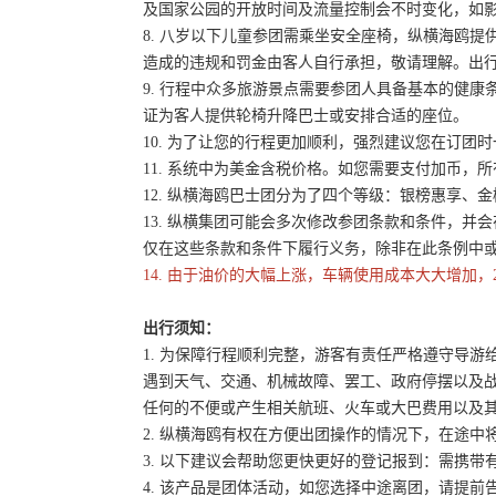
及国家公园的开放时间及流量控制会不时变化，如
8. 八岁以下儿童参团需乘坐安全座椅，纵横海鸥提
造成的违规和罚金由客人自行承担，敬请理解。出
9. 行程中众多旅游景点需要参团人具备基本的健
证为客人提供轮椅升降巴士或安排合适的座位。
10. 为了让您的行程更加顺利，强烈建议您在订
11. 系统中为美金含税价格。如您需要支付加币，所
12. 纵横海鸥巴士团分为了四个等级：银榜惠享、
13. 纵横集团可能会多次修改参团条款和条件，
仅在这些条款和条件下履行义务，除非在此条例中
14. 由于油价的大幅上涨，车辆使用成本大大增加，
出行须知：
1. 为保障行程顺利完整，游客有责任严格遵守导
遇到天气、交通、机械故障、罢工、政府停摆以及
任何的不便或产生相关航班、火车或大巴费用以及
2. 纵横海鸥有权在方便出团操作的情况下，在途
3. 以下建议会帮助您更快更好的登记报到：需携带
4. 该产品是团体活动，如您选择中途离团，请提