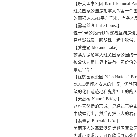
【班芙国家公园 Banff National Pa
班芙国家公园是加拿大的第一个国
的面积达6,641平方千米，有
【露易丝湖 Lake Louise】
位于1号公路南侧的露易丝湖是
易丝湖就像一颗明珠，超尘脱俗，
【梦莲湖 Moraine Lake】
梦莲湖是加拿大班芙国家公园的
被公认为是世界上最有拍照价值
景点介绍：
【优鹤国家公园 Yoho National Pa
YOHO是印地安人的惊叹，优鹤
级的化石遗迹地和鬼斧神工的的
【天然桥 Natural Bridge】
这座天然桥的形成，是经过基金
中破壁而出，然后再把巨大的岩石
【翡翠湖 Emerald Lake】
美丽迷人的翡翠湖是优鹤国家公园
湖畔小路漫步，可以欣赏到远处