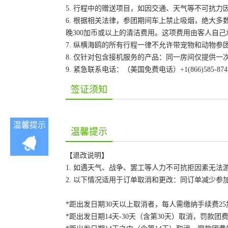
5. 行程中的赠送项目，如因交通、天气等不可抗
6. 根据相关法律，参团期间车上禁止吸烟，绝大
晚300加币或以上的清洁费用。这项费用由客人自
7. 纵横海鸥的所有行程一律不允许带宠物和动物参
8. 仅针对包含接机服务的产品：同一房间仅提供
9. 紧急联系电话：（美国免费电话）+1(866)585-87
签证须知
温馨提示
温馨提示
【退改说明】
1. 如遇天气、战争、罢工等人力不可抗拒因素无
2. 以下情况适用于订单取消和更改：同订单减少
*距出发日期30天以上取消者，每人需缴纳手续费2
*距出发日期14天-30天（含第30天）取消，罚款团费