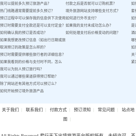
我可以提前多久预订旅游产品？
付款之后是否就可以订购机票？
如
热门线路通常需要提前多久预订？
境外旅游网站支持哪些支付方式？
套
预订过程中可以保存我的信息供下次使用
如何进行外币支付？
如
预订时需要支付全款还是可以支付定金？
如果我的支付未成功怎么办？
是
吗？
如何确认我的预订是否成功？
如何处理支付后价格变动的问题？
酒
如果我想更改预订信息（如出行日期或旅
哪
取消预订的政策是怎么样的？
如
客姓名）怎么办？
预订时需要提供哪些旅行者的详细信息？
关
如果我看到的价格与支付时不同，怎么
紧
我可以为别人预订旅行吗？
办？
我可以通过哪些渠道获得预订帮助？
除了网站还有其他方式可以预订么？
如何开始预订境外旅游产品
|
|
|
|
|
关于我们
联系我们
付款方式
预订须知
常见问题
站点地
|
图
All Rights Reserved.君行天下出境旅游平台版权所有，未经许可，不