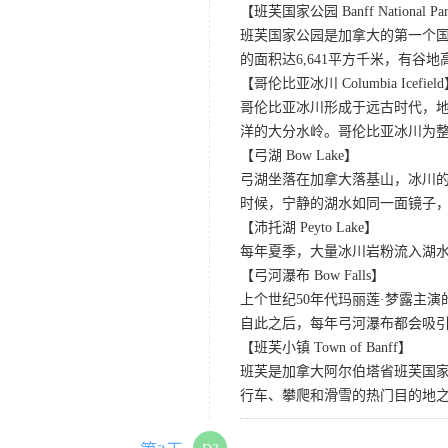
【班芙国家公园 Banff National Pa
班芙国家公园是加拿大的第一个国
的面积达6,641平方千米，有
【哥伦比亚冰川 Columbia Icefiel
哥伦比亚冰川形成于远古时代，
洋的大分水岭。哥伦比亚冰川为
【弓湖 Bow Lake】
弓湖坐落在加拿大落基山，冰川
时候，宁静的湖水如同一面镜子
【沛托湖 Peyto Lake】
每年夏季，大量冰川岩粉流入湖
【弓河瀑布 Bow Falls】
上个世纪50年代玛丽莲·梦露主演的
自此之后，每年弓河瀑布都会吸
【班芙小镇 Town of Banff】
班芙是加拿大阿尔伯塔省班芙国
行车、攀爬和滑雪的热门目的地