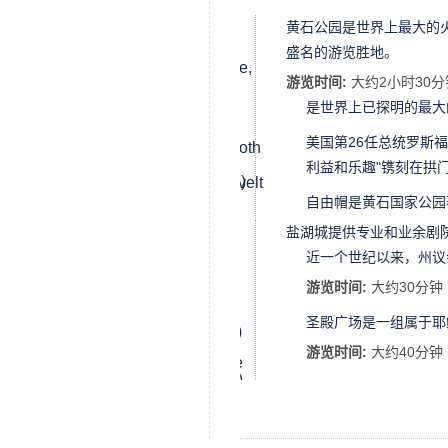
黄石公园是世界上最大的火
黄石公
园
盛名的游览胜地。
(Yellowstone,
游览时间:
大约2小时30分
WY)
是世界上已探明的最大
猛犸温
泉
美国第26任总统罗斯
(Mammoth
罗斯福
Hot
拱门
利益和乐趣"镌刻在拱
Springs)
(Roosevelt
Arch)
自由帽是黄石国家公园
自由帽
(Liberty
盐湖城提供专业和业余剧
盐湖城
Cap)
(Salt
近一个世纪以来，州议
州政府
Lake
大厦
游览时间:
大约30分钟
City,
(Utah
UT)
State
圣殿广场是一组属于耶
圣殿广
Capitol)
场
游览时间:
大约40分钟
(Temple
Square)