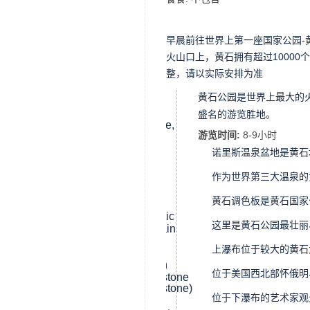
早晨前往世界上第一座国家公园-
火山口上，黄石拥有超过1000
整，请以实际安排为准
黄石公园是世界上最大的火
黄石公
园
盛名的游览胜地。
(Yellowstone,
游览时间:
8-9小时
WY)
诺里斯温泉盆地是黄石
诺里斯
温泉盆
作为世界第三大温泉的
地
大棱镜
(Norris
温泉
黄石调色板是黄石国家
Geyser
(Grand
黄石调
Basin)
Prismatic
色板
这里是黄石公园最壮丽
Hot
(Fountain
黄石峡
Spring)
Paint
谷
上瀑布位于较大的黄石
Pot)
(Grand
上瀑布
Canyon
(Upper
位于美国西北部怀俄明
of the
Yellowstone
黄石下
Yellowstone)
Falls)
瀑布
位于下瀑布的艺术家观
(Lower
艺术家