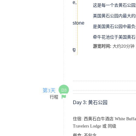
(Yellowstone,
Park,
这是每一个去黄石公园
西大拇
WY)
WY)
指间歇
美国黄石公园内最大的
泉盆地
黄石湖
(West
(Yellowstone
是美国黄石公园中最负
Thumb
Lake)
老忠实
Geyser
喷泉
牵牛花池位于美国黄石
Basin)
(Old
牵牛花
Faithful
池
游览时间:
大约20分钟
Geyser)
(Morning
Glory
Pool)
第3天
D3
行程
Day 3:
黄石公园
住宿: 西黄石白牛酒店 White Buffalo
Travelers Lodge 或 同级
餐食:
不包含