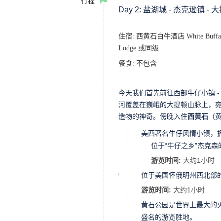
行程
Day 2:
盐湖城 - 杰克逊镇 - 
住宿: 西黄石白牛酒店 White Buffalo 
Lodge 或同级
餐食:
不包含
今天我们首先前往西部牛仔小镇 
河覆盖在巍峨的大提顿山脉上，
造物的神奇。傍晚入住
西黄石
（
美西著名牛仔风情小镇，
杰克逊
镇
位于“牛仔之乡”杰克
鹿角公
(Jackson
园
游览时间:
大约1小时
Hole,
(Antler
WY)
Arches)
位于美国怀俄明州西北部
大提顿
国家公
游览时间:
大约1小时
园
(Grand
黄石公园是世界上最大的火
黄石公
Teton
园
盛名的游览胜地。
National