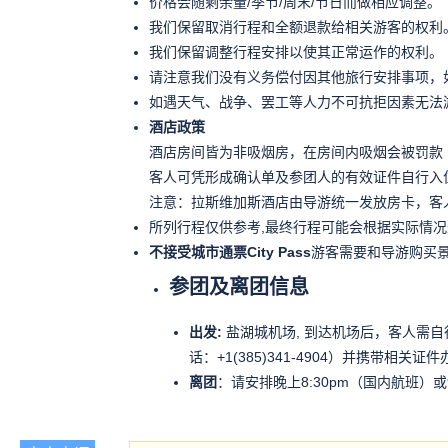
价格会随剩余量/季节/周末/节日而做相应调整。
我们保留取消行程和全额退款给相关游客的权利
我们保留调整行程安排以使其正常运作的权利。
请注意我们没有义务偿付因其他旅行安排事项，
如遇天气、战争、罢工等人力不可抗拒因素无法
酒店政策
酒店房间皆为非吸烟房，在房间内吸烟会被罚款
客人可凭形成确认单及参团人的有效证件自行入
注意：拉斯维加斯酒店由导游统一发放房卡，客
所列行程仅供参考,最终行程可能会根据实际情况
不接受城市通票City Pass
游客需要和导游购买景点
参团及离团信息
出发:
盐湖城机场, 到达机场后，客人需自行前往Radisson
话：+1(385)341-4904）并携带相关证
离团
：请安排晚上8:30pm（国内航班