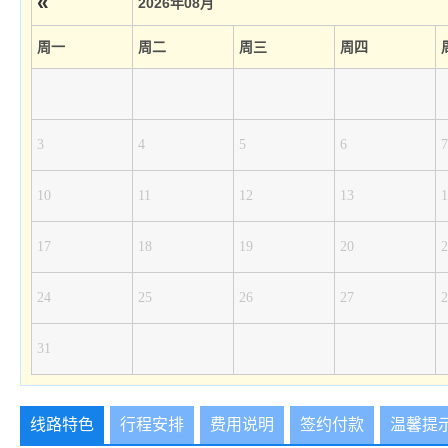
«
2026年08月
周一
周二
周三
周四
3
4
5
6
7
10
11
12
13
1
17
18
19
20
2
24
25
26
27
2
31
线路特色
行程安排
费用说明
签约付款
温馨提