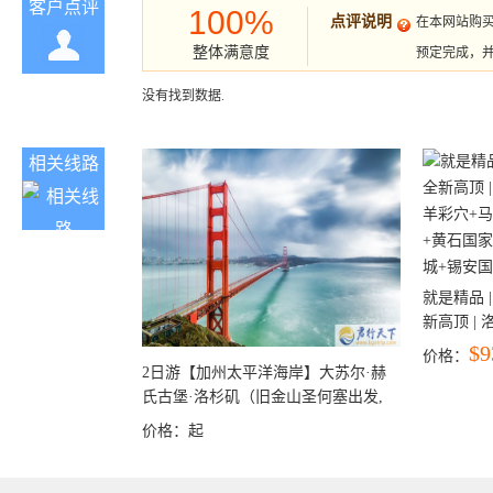
客户点评
100%
点评说明
在本网站购
整体满意度
预定完成，
没有找到数据.
相关线路
就是精品 |
新高顶 |
彩穴+马
$9
价格：
石国家公
2日游【加州太平洋海岸】大苏尔·赫
+锡安国家
氏古堡·洛杉矶（旧金山圣何塞出发,
洛杉矶结束）
价格：
起