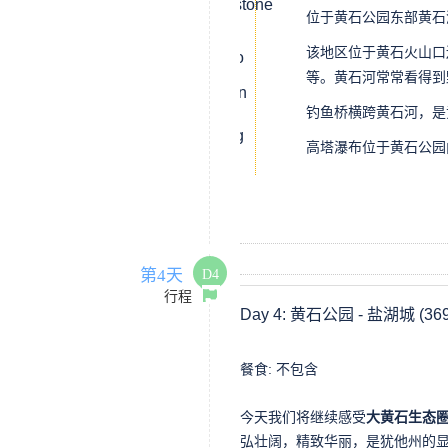
Yellowstone
观景点
位于黄石公园东部黄石
River
(Artist
泥火山
Falls)
Point)
(Mud
该地区位于黄石火山口
Volcano
海顿山
Area)
谷
等。黄石河常常看得到
(Hayden
Valley)
钓鱼桥横跨黄石河，是
钓鱼桥
(Fishing
高塔瀑布位于黄石公园
Bridge)
高塔瀑
布
(Tower
Fall)
第4天
D4
行程
Day 4:
黄石公园 - 盐湖城
(36
餐食:
不包含
今天我们将继续感受
大黄石生态
弘壮阔，精致华丽，是犹他州的显