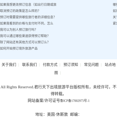
如果我想更改预订信息（如出行日期或旅
哪
取消预订的政策是怎么样的？
如
客姓名）怎么办？
预订时需要提供哪些旅行者的详细信息？
关
如果我看到的价格与支付时不同，怎么
紧
我可以为别人预订旅行吗？
办？
我可以通过哪些渠道获得预订帮助？
除了网站还有其他方式可以预订么？
如何开始预订境外旅游产品
|
|
|
|
|
关于我们
联系我们
付款方式
预订须知
常见问题
站点地
|
图
All Rights Reserved.君行天下出境旅游平台版权所有，未经许可，不
得转载。
网站备案/许可证号
鲁ICP备17002975号-1
地址：美国·休斯敦 邮编：