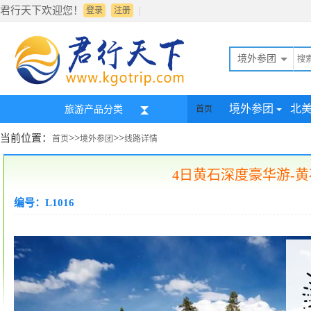
君行天下欢迎您！
|
登录
注册
境外参团
境外参团
北
旅游产品分类
首页
当前位置：
>>
>>
首页
境外参团
线路详情
4日黄石深度豪华游-黄
编号：L1016