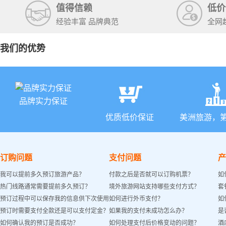
值得信赖
低价
经验丰富 品牌典范
全网
我们的优势
品牌实力保证
优质低价保证
美洲旅游，
订购问题
支付问题
产
我可以提前多久预订旅游产品？
付款之后是否就可以订购机票？
如
热门线路通常需要提前多久预订？
境外旅游网站支持哪些支付方式？
套
预订过程中可以保存我的信息供下次使用
如何进行外币支付？
如
预订时需要支付全款还是可以支付定金？
如果我的支付未成功怎么办？
是
吗？
如何确认我的预订是否成功？
如何处理支付后价格变动的问题？
酒