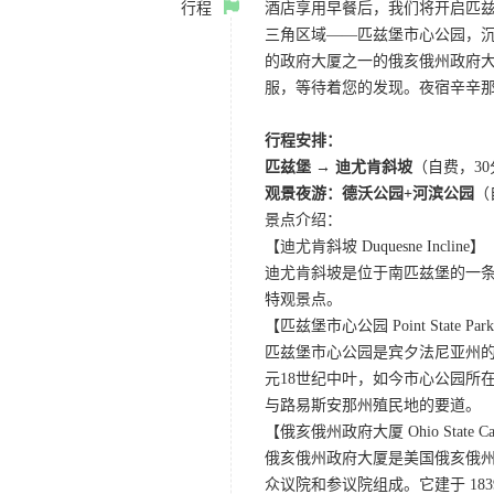
行程
酒店享用早餐后，我们将开启匹兹
三角区域——匹兹堡市心公园，
的政府大厦之一的俄亥俄州政府
服，等待着您的发现。夜宿辛辛
行程安排：
匹兹堡
→
迪尤肯斜坡
（自费，3
观景夜游：德沃公园+河滨公园
（
景点介绍：
【迪尤肯斜坡 Duquesne Incline】
迪尤肯斜坡是位于南匹兹堡的一条
特观景点。
【匹兹堡市心公园 Point State Par
匹兹堡市心公园是宾夕法尼亚州的
元18世纪中叶，如今市心公园所
与路易斯安那州殖民地的要道。
【俄亥俄州政府大厦 Ohio State Cap
俄亥俄州政府大厦是美国俄亥俄
众议院和参议院组成。它建于 18