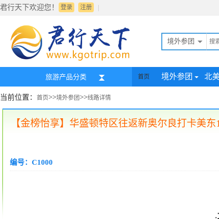
君行天下欢迎您！
|
登录
注册
境外参团
境外参团
北
旅游产品分类
首页
当前位置：
>>
>>
首页
境外参团
线路详情
【金榜怡享】华盛顿特区往返新奥尔良打卡美东11州
编号：C1000