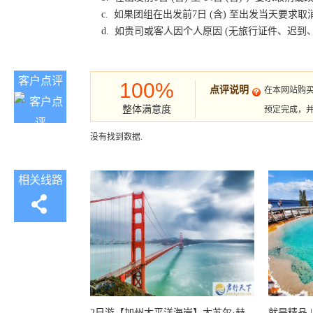
c. 如果团组在出发前7日 (含) 至出发当天要
d. 如贵司或客人因个人原因 (无旅行证件、迟
客户点评
100%
点评说明
在本网站购
整体满意度
预定完成，
没有找到数据.
相关线路
2日游【加州太平洋海岸】大苏尔·赫
就是精品 |