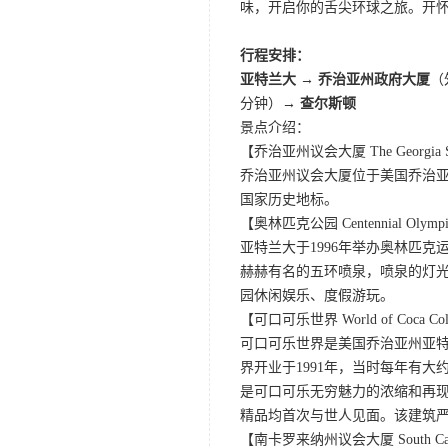
味，开启你的舌尖环球之旅。开
行程安排：
亚特兰大
→
乔治亚州政府大厦
（
分钟）→
查尔斯顿
景点介绍：
【乔治亚州议会大厦 The Georgia Stat
乔治亚州议会大厦位于美国乔治亚州
国家历史地标。
【奥林匹克公园 Centennial Olympi
亚特兰大于1996年举办奥林匹
赫赫有名的五环喷泉，喷泉的灯
园休闲娱乐、度假游玩。
【可口可乐世界 World of Coca Co
可口可乐世界是美国乔治亚州亚
界开业于1991年，当时每年有大
是可口可乐无穷魅力的浓缩和再现
精品均首次与世人见面。该建筑
【南卡罗来纳州议会大厦 South Carolin