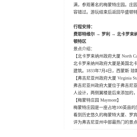
满，参观著名的梅蒙特庄园。庄
容错过。游玩结束后返回华盛顿
行程安排：
费耶特维尔
→
罗利
→
北卡罗来
顿特区
景点介绍：
【北卡罗来纳州政府大厦 North Carolin
北卡罗来纳州政府大厦是美国北
建筑。1833年7月4日，西蒙斯·琼
【弗吉尼亚州政府大厦 Virginia State
弗吉尼亚州政府大厦位于弗吉尼亚
人设计，两侧翼楼是后来添加的
【梅蒙特庄园 Maymont】
梅蒙特庄园是一座占地100英亩的
看到历史悠久的梅蒙特大厦、罗
评为弗吉尼亚州中部最热门的景点之