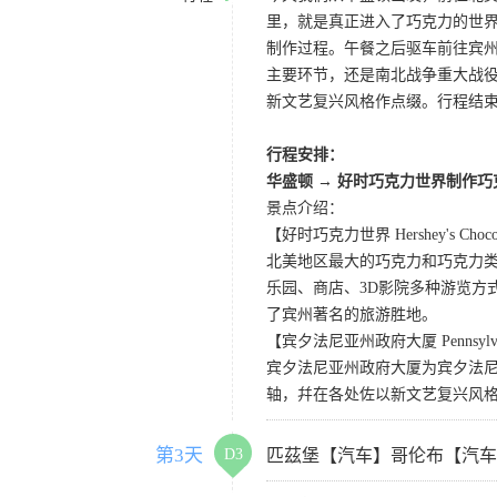
里，就是真正进入了巧克力的世
制作过程。午餐之后驱车前往宾
主要环节，还是南北战争重大战
新文艺复兴风格作点缀。行程结
行程安排：
华盛顿
→
好时巧克力世界制作巧
景点介绍：
【好时巧克力世界 Hershey's Chocol
北美地区最大的巧克力和巧克力
乐园、商店、3D影院多种游览方
了宾州著名的旅游胜地。
【宾夕法尼亚州政府大厦 Pennsylvania 
宾夕法尼亚州政府大厦为宾夕法
轴，幷在各处佐以新文艺复兴风
第3天
D3
匹茲堡【汽车】哥伦布【汽车