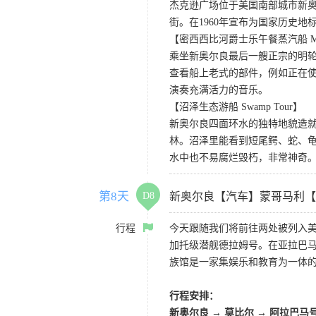
杰克逊广场位于美国南部城市新
街。在1960年宣布为国家历史地
【密西西比河爵士乐午餐蒸汽船 Mississipp
乘坐新奥尔良最后一艘正宗的明
查看船上老式的部件，例如正在
演奏充满活力的音乐。
【沼泽生态游船 Swamp Tour】
新奥尔良四面环水的独特地貌造
林。沼泽里能看到短尾鳄、蛇、
水中也不易腐烂毁朽，非常神奇
第8天
D8
新奥尔良【汽车】蒙哥马利【
行程
今天跟随我们将前往两处被列入
加托级潜舰德拉姆号。在亚拉巴
族馆是一家集娱乐和教育为一体
行程安排：
新奥尔良
→
莫比尔
→
阿拉巴马