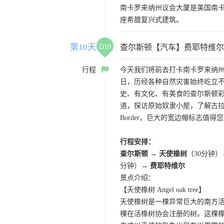
南卡罗来纳州议会大厦是美国南卡
座希腊复兴式建筑。
第10天
D10
查尔斯顿【汽车】费耶特维尔
行程
今天我们将前去打卡南卡罗来纳
日，历经各种自然灾害始终屹立
史、有文化、有美食的查尔斯顿彩
道，探访原始奴隶小屋，了解古拉文
Border，巨大的宽边帽标志值
行程安排：
查尔斯顿
→
天使橡树
（30分钟
分钟）→
费耶特维尔
景点介绍：
【天使橡树 Angel oak tree】
天使橡树是一棵异常巨大的南方活橡
棵在活橡树协会注册的树。这棵橡