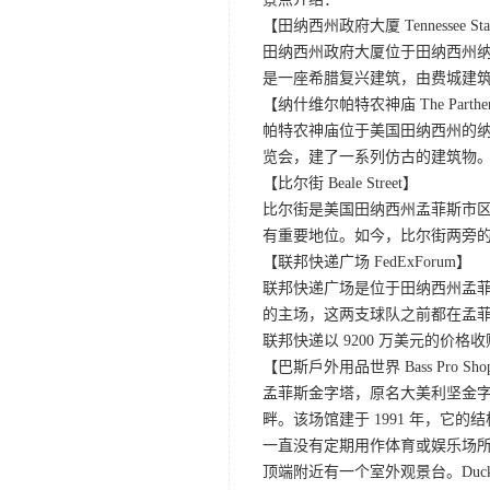
【田纳西州政府大厦 Tennessee State
田纳西州政府大厦位于田纳西州纳
是一座希腊复兴建筑，由费城建筑师
【纳什维尔帕特农神庙 The Parthe
帕特农神庙位于美国田纳西州的纳什
览会，建了一系列仿古的建筑物
【比尔街 Beale Street】
比尔街是美国田纳西州孟菲斯市区
有重要地位。如今，比尔街两旁的
【联邦快递广场 FedExForum】
联邦快递广场是位于田纳西州孟菲
的主场，这两支球队之前都在孟
联邦快递以 9200 万美元的价格
【巴斯戶外用品世界 Bass Pro Shops a
孟菲斯金字塔，原名大美利坚金字塔
畔。该场馆建于 1991 年，它
一直没有定期用作体育或娱乐场所。2
顶端附近有一个室外观景台。Duck