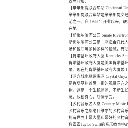
景点介绍：
【辛辛那提联合车站 Cincinnati Unio
辛辛那提联合车站是辛辛那提交
范之一。自 1933 年开业以
在地。
【斯梅尔滨河公园 Smale Riverfront
斯梅尔滨河公园是一座适合几代
场和餐厅等多种多样的设施，有
【肯塔基州政府大厦 Kentucky State
肯塔基州政府大厦是美国肯塔基
录。现在的肯塔基州政府大厦竣工于19
【洞穴城水晶玛瑙洞 Crystal Onyx Cav
是肯塔基州首屈一指的观赏洞穴
物。这是一个生机勃勃、不断生长
念，放松身心，尽情享受。
【乡村音乐名人堂 Country Music Hal
乡村音乐之都纳什维尔的乡村音乐
拥有世界上最大量和最好的乡村
数霉霉Taylor Swift的音乐