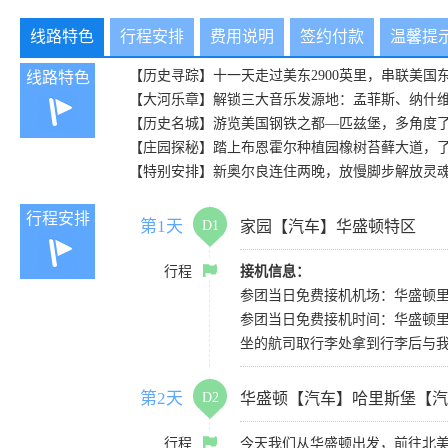
线路特色
行程安排
费用说明
签约付款
温馨提
【历史寻踪】十一天走过美东2900英里，串联美国
线路特色
【大河乐章】解锁三大音乐发源地：孟菲斯、纳什
【历史名城】游览美国钢铁之都—匹兹堡，多角度了
【庄园探秘】踏上布恩霍尔种植园橡树苔藓大道，
【特别安排】新奥尔良连住两晚，放慢脚步解放灵
行程安排
第1天
D1
家园【汽车】华盛顿特区
行程
接机信息：
参团当日免费接机机场：华盛顿里根国
参团当日免费接机时间：华盛顿里根国家机
坐的航司取行李处拿到行李后与
第2天
D2
华盛顿【汽车】哈里斯堡【汽
行程
今天我们从华盛顿出发，前往北美