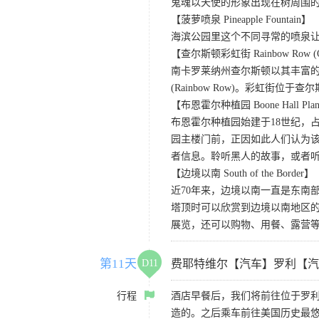
鬼魂以天使的形象出现在树周围
【菠萝喷泉 Pineapple Fountain】
海滨公园里这个不同寻常的喷泉
【查尔斯顿彩虹街 Rainbow Row (O
南卡罗莱纳州查尔斯顿以其丰富
(Rainbow Row)。彩虹
【布恩霍尔种植园 Boone Hall Planta
布恩霍尔种植园始建于18世纪，
园主楼门前，正因如此人们认为该
者信息。聆听黑人的故事，或者
【边境以南 South of the Border】
近70年来，边境以南一直是东南
塔顶时可以欣赏到边境以南地区的全景
展览，还可以购物、用餐、露营
第11天
D11
费耶特维尔【汽车】罗利【汽
行程
酒店早餐后，我们将前往位于罗利
造的。之后乘车前往美国历史最