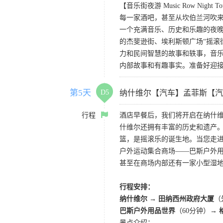
【音乐街夜游 Music Row Night T
每一家酒吧，甚至从坎伯兰河吹
一个充满音乐、历史和乐趣的夜
的杰斐逊街、埃利斯顿广场“摇滚
力和民间智慧的故事和轶事，音
内部故事和有趣事实。准备好迎
第5天
D5
纳什维尔【汽车】孟菲斯【汽
行程
酒店早餐后，我们将开启在纳什维
什维尔还拥有丰富的历史和遗产
篮，是摇滚乐的诞生地。当您走进
户外运动集合商场——巴斯户外用品
甚至在商场内部还有一家小型湿
行程安排：
纳什维尔
→
田纳西州政府大厦
（
巴斯户外用品世界
（60分钟）→
景点介绍：