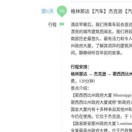
第6天
D6
格林那达【汽车】杰克逊【汽
行程
酒店早餐后，我们将乘车前去造访
漂亮的城市建筑而闻名，我们将前
南部历史最悠久、最有活力和令
州政府大厦，了解其迥异的建筑
间，静静倾听百年前的故事。
行程安排：
格林那达
→
杰克逊
→
密西西比
费，120分钟）
景点介绍：
【密西西比州政府大厦 Mississippi St
密西西比州政府大厦或称“新政府
国会大厦内有十多种来自其他州和
今仍在使用。它位于杰克逊，于 19
【路易斯安那州政府大厦 Louisiana St
全美最高州政府大楼，位于巴吞鲁日