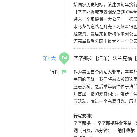
括国家历史地标。该建筑每年接待约
【辛辛那提城市景观深度游 Cincinnati C
进入辛辛那提第一大公园——德
水马龙的道路在月光下闪耀着银色
烂夜景。最后来到斯梅尔滨河公园，
河高岸系列公园中最大的一个公
第4天
D4
辛辛那提【汽车】法兰克福【
行程
作为美国首个内陆大都市，辛辛
美国的巴黎。我们将前去参观这
座悬索桥。之后乘车前往位于法
州首屈一指的观赏洞穴，漫步于
游活动，度过一个充满灯光、历
行程安排：
辛辛那提
→
辛辛那提联合车站
（
洞
（自费，75分钟）→
纳什维尔