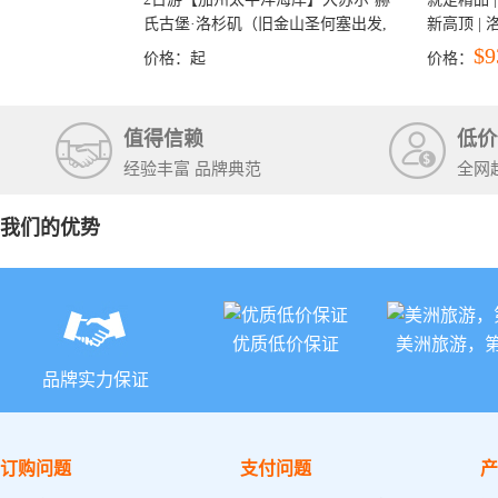
氏古堡·洛杉矶（旧金山圣何塞出发,
新高顶 |
洛杉矶结束）
彩穴+马
$9
价格：
起
价格：
石国家公
+锡安国家
值得信赖
低价
经验丰富 品牌典范
全网
我们的优势
优质低价保证
美洲旅游，
品牌实力保证
订购问题
支付问题
产