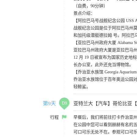
（自费，90分钟）
景点介绍：
【阿拉巴马号战舰纪念公园 USS ALABAMA
战舰纪念公园是位于阿拉巴马州莫
和加托级潜艇德拉姆 号。阿拉巴马号
【亚拉巴马州政府大厦 Alabama State
亚拉巴马州政府大厦是亚拉巴马州
12 月 19 日被宣布为国家历
长办公室，此外还充当博物馆。
【乔治亚水族馆 Georgia Aquariu
乔治亚水族馆位于百年奥运公园对
轻鲸鲨。
第9天
D9
亚特兰大【汽车】哥伦比亚【
行程
早餐后，我们将前往打卡乔治亚
在公园中您可以看到赫赫有名的
可口可乐无处不在。参观可口可