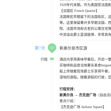
1920年代末期。作为美国受法
【法国区 French Quarter】
法国移民早期留下的法国街区，
等。这里保留著许多早期法国、
院、法国市场和古老的公寓住宅等
中流溢出爵士蓝调旋律，非常具
第7天
D7
新奥尔良市区游
行程
酒店内享用美味早餐后，开启一
买咖啡和品尝当地著名美食beign
船上伴随着现场爵士乐享用午餐
湿地的游船。随着游船的行驶，
行程安排：
新奥尔良
→
杰克逊广场
（自由活
景点介绍：
【杰克逊广场 Jackson Square】