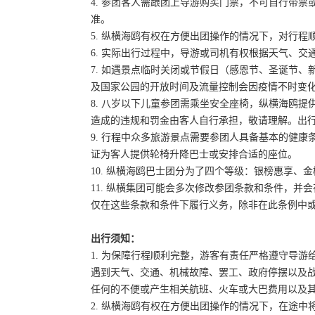
4. 参团客人需跟团上导游购买门票，不可自行带票或
准。
5. 纵横海鸥有权在方便出团操作的情况下，对行
6. 实际出行过程中，导游或司机有权根据天气、
7. 如遇景点临时关闭或节假日（感恩节、圣诞节
及国家公园的开放时间及流量控制会因疫情不时变
8. 八岁以下儿童参团需乘坐安全座椅，纵横海鸥提
造成的违规和罚金由客人自行承担，敬请理解。出
9. 行程中众多旅游景点需要参团人具备基本的健
证为客人提供轮椅升降巴士或安排合适的座位。
10. 纵横海鸥巴士团分为了四个等级：银榜惠享、
11. 纵横集团可能会多次修改参团条款和条件，
仅在这些条款和条件下履行义务，除非在此条例中
出行须知：
1. 为保障行程顺利完整，游客有责任严格遵守导
遇到天气、交通、机械故障、罢工、政府停摆以及
任何的不便或产生相关航班、火车或大巴费用以及
2. 纵横海鸥有权在方便出团操作的情况下，在途