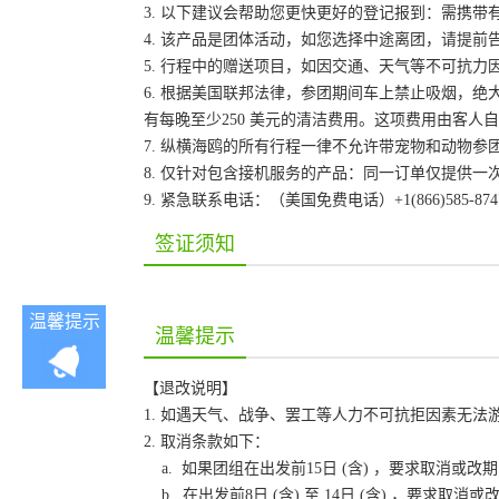
3. 以下建议会帮助您更快更好的登记报到：需携带
4. 该产品是团体活动，如您选择中途离团，请提
5. 行程中的赠送项目，如因交通、天气等不可抗
6. 根据美国联邦法律，参团期间车上禁止吸烟，
有每晚至少250 美元的清洁费用。这项费用由客
7. 纵横海鸥的所有行程一律不允许带宠物和动物参
8. 仅针对包含接机服务的产品：同一订单仅提供
9. 紧急联系电话：（美国免费电话）+1(866)585-87
签证须知
温馨提示
温馨提示
【退改说明】
1. 如遇天气、战争、罢工等人力不可抗拒因素无
2. 取消条款如下：
a. 如果团组在出发前15日 (含) ，要求取消
b. 在出发前8日 (含) 至 14日 (含) ，要