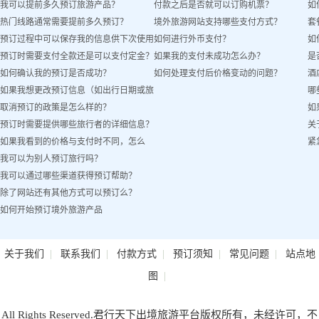
我可以提前多久预订旅游产品？
付款之后是否就可以订购机票？
如
热门线路通常需要提前多久预订？
境外旅游网站支持哪些支付方式？
套
预订过程中可以保存我的信息供下次使用
如何进行外币支付？
如
预订时需要支付全款还是可以支付定金？
如果我的支付未成功怎么办？
是
吗？
如何确认我的预订是否成功？
如何处理支付后价格变动的问题？
酒
如果我想更改预订信息（如出行日期或旅
哪
取消预订的政策是怎么样的？
如
客姓名）怎么办？
预订时需要提供哪些旅行者的详细信息？
关
如果我看到的价格与支付时不同，怎么
紧
我可以为别人预订旅行吗？
办？
我可以通过哪些渠道获得预订帮助？
除了网站还有其他方式可以预订么？
如何开始预订境外旅游产品
|
|
|
|
|
关于我们
联系我们
付款方式
预订须知
常见问题
站点地
|
图
All Rights Reserved.君行天下出境旅游平台版权所有，未经许可，不