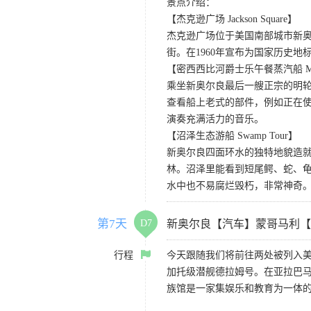
景点介绍：
【杰克逊广场 Jackson Square】
杰克逊广场位于美国南部城市新
街。在1960年宣布为国家历史地
【密西西比河爵士乐午餐蒸汽船 Mississipp
乘坐新奥尔良最后一艘正宗的明
查看船上老式的部件，例如正在
演奏充满活力的音乐。
【沼泽生态游船 Swamp Tour】
新奥尔良四面环水的独特地貌造
林。沼泽里能看到短尾鳄、蛇、
水中也不易腐烂毁朽，非常神奇
第7天
D7
新奥尔良【汽车】蒙哥马利【
行程
今天跟随我们将前往两处被列入
加托级潜舰德拉姆号。在亚拉巴
族馆是一家集娱乐和教育为一体