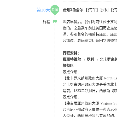
第10天
D10
费耶特维尔【汽车】罗利【汽
行程
酒店早餐后，我们将前往位于罗利
造的。之后乘车前往美国历史最
满，参观著名的梅蒙特庄园。庄
容错过。游玩结束后返回华盛顿
行程安排：
费耶特维尔
→
罗利
→
北卡罗来
顿特区
景点介绍：
【北卡罗来纳州政府大厦 North Carolin
北卡罗来纳州政府大厦是美国北
建筑。1833年7月4日，西蒙斯·琼
景点介绍：
【弗吉尼亚州政府大厦 Virginia State
弗吉尼亚州政府大厦位于弗吉尼亚
人设计，两侧翼楼是后来添加的