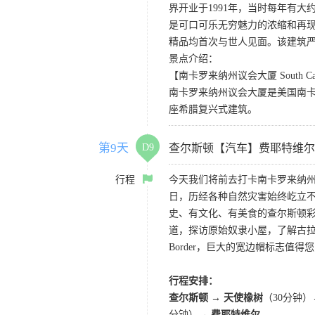
界开业于1991年，当时每年有大
是可口可乐无穷魅力的浓缩和再现
精品均首次与世人见面。该建筑
景点介绍：
【南卡罗来纳州议会大厦 South Carolin
南卡罗来纳州议会大厦是美国南卡
座希腊复兴式建筑。
第9天
D9
查尔斯顿【汽车】费耶特维尔
行程
今天我们将前去打卡南卡罗来纳
日，历经各种自然灾害始终屹立
史、有文化、有美食的查尔斯顿彩
道，探访原始奴隶小屋，了解古拉文
Border，巨大的宽边帽标志值
行程安排：
查尔斯顿
→
天使橡树
（30分钟
分钟）→
费耶特维尔