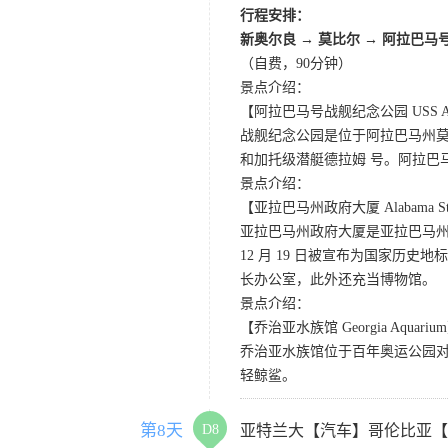
行程安排：
新奥尔良
→
莫比尔
→
阿拉巴马
（自费，90分钟）
景点介绍：
【阿拉巴马号战舰纪念公园 USS ALABAMA
战舰纪念公园是位于阿拉巴马州莫
和加托级潜艇德拉姆 号。阿拉巴马号
景点介绍：
【亚拉巴马州政府大厦 Alabama State
亚拉巴马州政府大厦是亚拉巴马州
12 月 19 日被宣布为国家历
长办公室，此外还充当博物馆。
景点介绍：
【乔治亚水族馆 Georgia Aquariu
乔治亚水族馆位于百年奥运公园对
轻鲸鲨。
第8天
D8
亚特兰大【汽车】哥伦比亚【