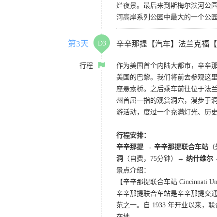
烂夜景。最后来到斯梅尔滨河公园，
河高岸系列公园中最大的一个公
第3天
D3
辛辛那提【汽车】法兰克福【
行程
作为美国首个内陆大都市，辛辛
美国的巴黎。我们将前去参观这
座悬索桥。之后乘车前往位于法
州首屈一指的观赏洞穴，漫步于
游活动，度过一个充满灯光、历
行程安排：
辛辛那提
→
辛辛那提联合车站
（
洞
（自费，75分钟）→
纳什维尔
景点介绍：
【辛辛那提联合车站 Cincinnati Unio
辛辛那提联合车站是辛辛那提交
范之一。自 1933 年开业以
在地。