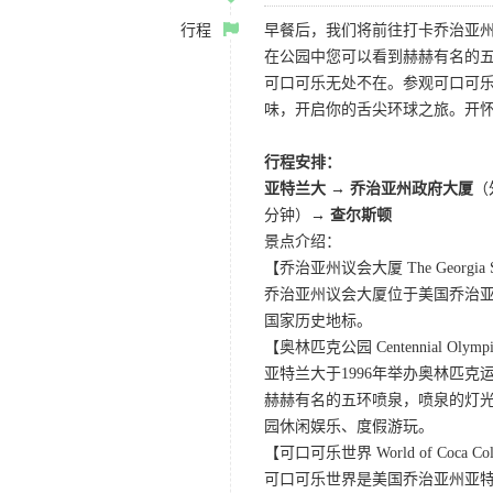
行程
早餐后，我们将前往打卡乔治亚
在公园中您可以看到赫赫有名的
可口可乐无处不在。参观可口可
味，开启你的舌尖环球之旅。开
行程安排：
亚特兰大
→
乔治亚州政府大厦
（
分钟）→
查尔斯顿
景点介绍：
【乔治亚州议会大厦 The Georgia Stat
乔治亚州议会大厦位于美国乔治亚州
国家历史地标。
【奥林匹克公园 Centennial Olympi
亚特兰大于1996年举办奥林匹
赫赫有名的五环喷泉，喷泉的灯
园休闲娱乐、度假游玩。
【可口可乐世界 World of Coca Co
可口可乐世界是美国乔治亚州亚