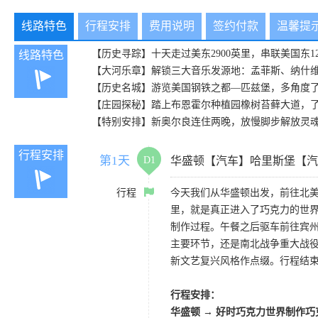
线路特色
行程安排
费用说明
签约付款
温馨提
【历史寻踪】十天走过美东2900英里，串联美国东
线路特色
【大河乐章】解锁三大音乐发源地：孟菲斯、纳什
【历史名城】游览美国钢铁之都—匹兹堡，多角度了
【庄园探秘】踏上布恩霍尔种植园橡树苔藓大道，
【特别安排】新奥尔良连住两晚，放慢脚步解放灵
行程安排
第1天
D1
华盛顿【汽车】哈里斯堡【汽
行程
今天我们从华盛顿出发，前往北美
里，就是真正进入了巧克力的世
制作过程。午餐之后驱车前往宾
主要环节，还是南北战争重大战
新文艺复兴风格作点缀。行程结
行程安排：
华盛顿
→
好时巧克力世界制作巧