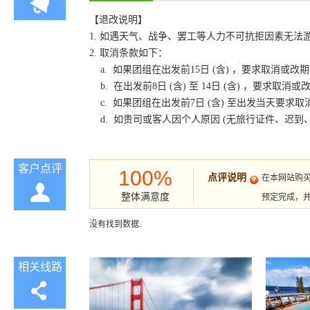
【退改说明】
1. 如遇天气、战争、罢工等人力不可抗拒因素无
2. 取消条款如下：
a. 如果团组在出发前15日 (含) ，要求取消
b. 在出发前8日 (含) 至 14日 (含) ，要
c. 如果团组在出发前7日 (含) 至出发当天要
d. 如贵司或客人因个人原因 (无旅行证件、迟
客户点评
100%
点评说明
在本网站购
整体满意度
预定完成，
没有找到数据.
相关线路