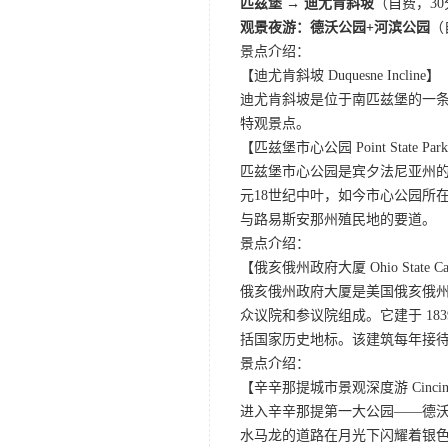
匹兹堡
→
迪尤肯斜坡
（自费，3
观景夜游：德沃公园+河滨公园
（
景点介绍：
【迪尤肯斜坡 Duquesne Incline】
迪尤肯斜坡是位于南匹兹堡的一条
特观景点。
【匹兹堡市心公园 Point State Par
匹兹堡市心公园是宾夕法尼亚州的
元18世纪中叶，如今市心公园所
与路易斯安那州殖民地的要道。
景点介绍：
【俄亥俄州政府大厦 Ohio State Cap
俄亥俄州政府大厦是美国俄亥俄
众议院和参议院组成。它建于 18
括国家历史地标。该建筑每年接待约
景点介绍：
【辛辛那提城市景观深度游 Cincinnati C
进入辛辛那提第一大公园——德
水马龙的道路在月光下闪耀着银色