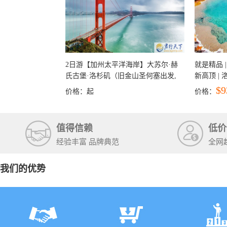
2日游【加州太平洋海岸】大苏尔·赫
就是精品 |
氏古堡·洛杉矶（旧金山圣何塞出发,
新高顶 |
洛杉矶结束）
彩穴+马
$9
价格：
起
价格：
石国家公
+锡安国家
值得信赖
低价
经验丰富 品牌典范
全网
我们的优势