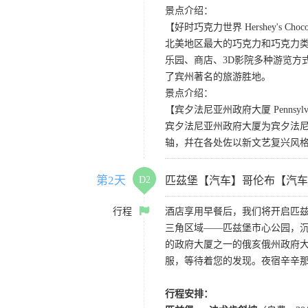
景点介绍：
【好时巧克力世界 Hershey's Chocol
北美地区最大的巧克力和巧克力
乐园、商店、3D影院多种游览方
了宾州著名的旅游胜地。
景点介绍：
【宾夕法尼亚州政府大厦 Pennsylvania 
宾夕法尼亚州政府大厦为宾夕法
轴，幷在各处佐以新文艺复兴风
第2天
D2
匹茲堡【汽车】哥伦布【汽车
行程
酒店享用早餐后，我们将开启匹兹
三角区域——匹兹堡市心公园，
的政府大厦之一的俄亥俄州政府
服，等待着您的发现。夜宿辛辛
行程安排：