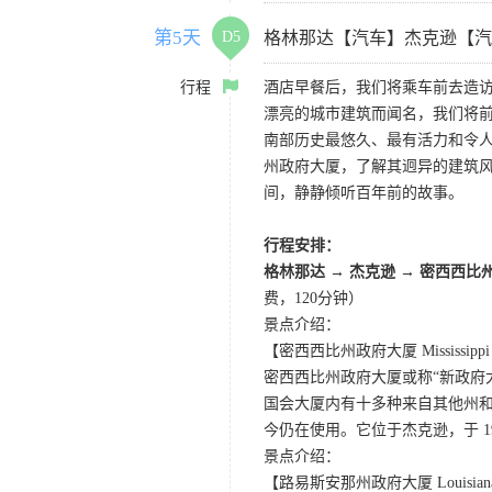
第5天
D5
格林那达【汽车】杰克逊【汽
行程
酒店早餐后，我们将乘车前去造访
漂亮的城市建筑而闻名，我们将前
南部历史最悠久、最有活力和令
州政府大厦，了解其迥异的建筑
间，静静倾听百年前的故事。
行程安排：
格林那达
→
杰克逊
→
密西西比
费，120分钟）
景点介绍：
【密西西比州政府大厦 Mississippi St
密西西比州政府大厦或称“新政府
国会大厦内有十多种来自其他州和
今仍在使用。它位于杰克逊，于 19
景点介绍：
【路易斯安那州政府大厦 Louisiana St