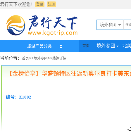
君行天下欢迎您！
|
登录
注册
境外参团
境外参团
北
旅游产品分类
首页
当前位置：
>>
>>
首页
境外参团
线路详情
【金榜怡享】华盛顿特区往返新奥尔良打卡美东11州
编号：Z1002