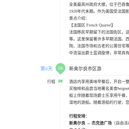
全美最高州政府大楼，位于巴吞鲁日
1920年代末期。作为美国受法
景点介绍：
【法国区 French Quarter】
法国移民早期留下的法国街区，
等。这里保留著许多早期法国、
院、法国市场和古老的公寓住宅等
中流溢出爵士蓝调旋律，非常具
第6天
D6
新奥尔良市区游
行程
酒店内享用美味早餐后，开启一
买咖啡和品尝当地著名美食beign
船上伴随着现场爵士乐享用午餐
湿地的游船。随着游船的行驶，
行程安排：
新奥尔良
→
杰克逊广场
（自由活