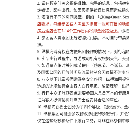
2. 请在预定时务必提供准确、完整的信息，包括
定错误，影响出行。如因您提供错误信息而造成损
3. 酒店有不同的房间类型，例如一张King/Queen 
店要求，每组参团客人需至少携带一张可在目的地
房后酒店会在7-14个工作日内将押金原路返还。
纵横
4. 参团客人需跟团上导游购买门票，不可自行带票或
准。
5. 纵横海鸥有权在方便出团操作的情况下，对行
6. 实际出行过程中，导游或司机有权根据天气、
7. 如遇景点临时关闭或节假日（感恩节、圣诞节
及国家公园的开放时间及流量控制会因疫情不时变
8. 八岁以下儿童参团需乘坐安全座椅，纵横海鸥提
造成的违规和罚金由客人自行承担，敬请理解。出
9. 行程中众多旅游景点需要参团人具备基本的健
证为客人提供轮椅升降巴士或安排合适的座位。
10. 纵横海鸥巴士团分为了四个等级：银榜惠享、
11. 纵横集团可能会多次修改参团条款和条件，
仅在这些条款和条件下履行义务，除非在此条例中