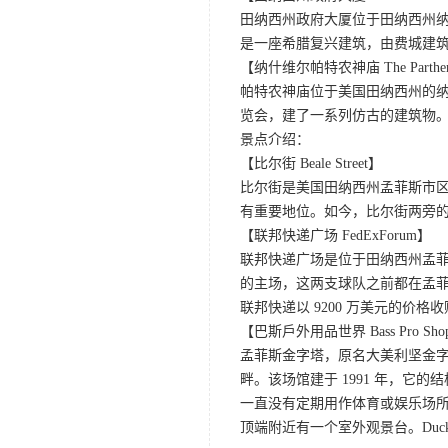
田纳西州政府大厦位于田纳西州纳
是一座希腊复兴建筑，由费城建筑师
【纳什维尔帕特农神庙 The Parthe
帕特农神庙位于美国田纳西州的纳什
览会，建了一系列仿古的建筑物
景点介绍：
【比尔街 Beale Street】
比尔街是美国田纳西州孟菲斯市区
有重要地位。如今，比尔街两旁的
【联邦快递广场 FedExForum】
联邦快递广场是位于田纳西州孟菲
的主场，这两支球队之前都在孟
联邦快递以 9200 万美元的价格
【巴斯戶外用品世界 Bass Pro Shops a
孟菲斯金字塔，原名大美利坚金字塔
畔。该场馆建于 1991 年，它
一直没有定期用作体育或娱乐场所。2
顶端附近有一个室外观景台。Duck