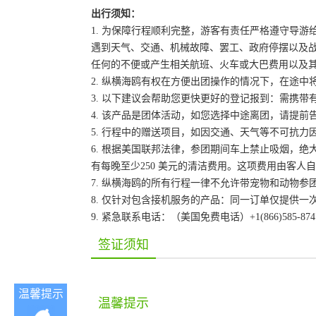
出行须知：
1. 为保障行程顺利完整，游客有责任严格遵守导
遇到天气、交通、机械故障、罢工、政府停摆以及
任何的不便或产生相关航班、火车或大巴费用以及
2. 纵横海鸥有权在方便出团操作的情况下，在途
3. 以下建议会帮助您更快更好的登记报到：需携带
4. 该产品是团体活动，如您选择中途离团，请提
5. 行程中的赠送项目，如因交通、天气等不可抗
6. 根据美国联邦法律，参团期间车上禁止吸烟，
有每晚至少250 美元的清洁费用。这项费用由客
7. 纵横海鸥的所有行程一律不允许带宠物和动物参
8. 仅针对包含接机服务的产品：同一订单仅提供
9. 紧急联系电话：（美国免费电话）+1(866)585-87
签证须知
温馨提示
温馨提示