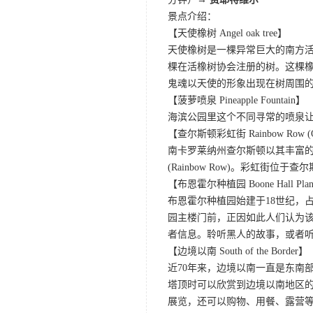
景点介绍：
【天使橡树 Angel oak tree】
天使橡树是一棵异常巨大的南方活橡
棵在活橡树协会注册的树。这棵橡
鬼魂以天使的形象出现在树周围
【菠萝喷泉 Pineapple Fountain】
海滨公园里这个不同寻常的喷泉
【查尔斯顿彩虹街 Rainbow Row (O
南卡罗莱纳州查尔斯顿以其丰富
(Rainbow Row)。彩虹
【布恩霍尔种植园 Boone Hall Planta
布恩霍尔种植园始建于18世纪，
园主楼门前，正因如此人们认为该
者信息。聆听黑人的故事，或者
【边境以南 South of the Border】
近70年来，边境以南一直是东南
塔顶时可以欣赏到边境以南地区的全景
展览，还可以购物、用餐、露营