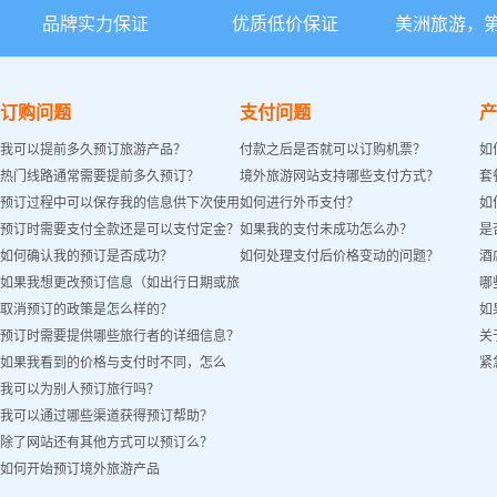
品牌实力保证
优质低价保证
美洲旅游，
订购问题
支付问题
产
我可以提前多久预订旅游产品？
付款之后是否就可以订购机票？
如
热门线路通常需要提前多久预订？
境外旅游网站支持哪些支付方式？
套
预订过程中可以保存我的信息供下次使用
如何进行外币支付？
如
预订时需要支付全款还是可以支付定金？
如果我的支付未成功怎么办？
是
吗？
如何确认我的预订是否成功？
如何处理支付后价格变动的问题？
酒
如果我想更改预订信息（如出行日期或旅
哪
取消预订的政策是怎么样的？
如
客姓名）怎么办？
预订时需要提供哪些旅行者的详细信息？
关
如果我看到的价格与支付时不同，怎么
紧
我可以为别人预订旅行吗？
办？
我可以通过哪些渠道获得预订帮助？
除了网站还有其他方式可以预订么？
如何开始预订境外旅游产品