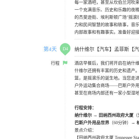
每一家酒吧，甚至从坎伯兰河吹
一个充满音乐、历史和乐趣的夜
的杰斐逊街、埃利斯顿广场“摇滚
力和民间智慧的故事和轶事，音
内部故事和有趣事实。准备好迎
第4天
D4
纳什维尔【汽车】孟菲斯【汽
行程
酒店早餐后，我们将开启在纳什维
什维尔还拥有丰富的历史和遗产
篮，是摇滚乐的诞生地。当您走进
户外运动集合商场——巴斯户外用品
甚至在商场内部还有一家小型湿
行程安排：
纳什维尔
→
田纳西州政府大厦
（
巴斯户外用品世界
（60分钟）→
景点介绍：
【田纳西州政府大厦 Tennessee State