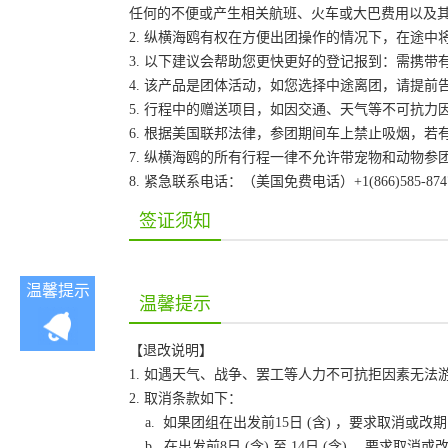
任何的不便或产生相关航班、火车或大巴费用以及
2. 纵横海鸥有权在方便出团操作的情况下，在途
3. 以下建议会帮助您更快更好的登记报到：需携带
4. 该产品是团体活动，如您选择中途离团，请提
5. 行程中的赠送项目，如因交通、天气等不可抗
6. 根据美国联邦法律，参团期间车上禁止吸烟，
7. 纵横海鸥的所有行程一律不允许带宠物和动物参
8. 紧急联系电话：（美国免费电话）+1(866)585-87
签证须知
温馨提示
温馨提示
【退改说明】
1. 如遇天气、战争、罢工等人力不可抗拒因素无
2. 取消条款如下：
a. 如果团组在出发前15日 (含) ，要求取消
b. 在出发前8日 (含) 至 14日 (含) ，要