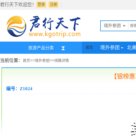
君行天下欢迎您！
|
登录
注册
境外参团
境外参团
北
旅游产品分类
首页
当前位置：
>>
>>
首页
境外参团
线路详情
【银榜惠
编号：Z1024