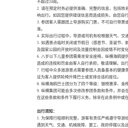
不超过24周。
2. 请在预定时务必提供准确、完整的信息，包括
响出行。如因您提供错误信息而造成损失，由您自
3. 参团客人需跟团上导游购买门票，不可自行带票或
准。
4. 实际出行过程中，导游或司机有权根据天气、
5. 如遇景点临时关闭或节假日（感恩节、圣诞节
及国家公园的开放时间及流量控制会因疫情不时变
6. 八岁以下儿童参团需乘坐安全座椅，纵横海鸥提
造成的违规和罚金由客人自行承担，敬请理解。出
7. 行程中众多旅游景点需要参团人具备基本的健
证为客人提供轮椅升降巴士或安排合适的座位。
8. 纵横海鸥巴士团分为了四个等级：银榜惠享、
9. 纵横集团可能会多次修改参团条款和条件，并
在这些条款和条件下履行义务，除非在此条例中或
出行须知：
1. 为保障行程顺利完整，游客有责任严格遵守导
遇到天气、交通、机械故障、罢工、政府停摆以及