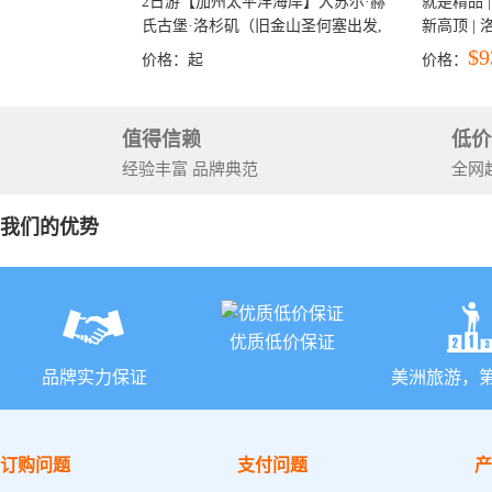
2日游【加州太平洋海岸】大苏尔·赫
就是精品 |
氏古堡·洛杉矶（旧金山圣何塞出发,
新高顶 |
洛杉矶结束）
彩穴+马
$9
价格：
起
价格：
石国家公
+锡安国家
值得信赖
低价
经验丰富 品牌典范
全网
我们的优势
优质低价保证
品牌实力保证
美洲旅游，
订购问题
支付问题
产