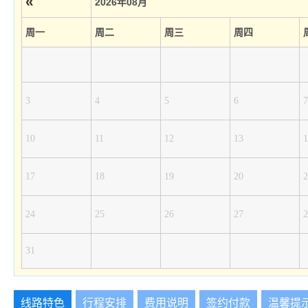
«
2026年08月
周一
周二
周三
周四
3
4
5
6
7
10
11
12
13
1
17
18
19
20
2
24
25
26
27
2
31
线路特色
行程安排
费用说明
签约付款
温馨提