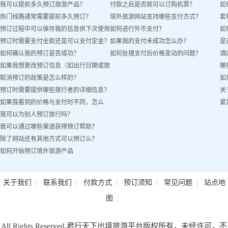
我可以提前多久预订旅游产品？
付款之后是否就可以订购机票？
如
热门线路通常需要提前多久预订？
境外旅游网站支持哪些支付方式？
套
预订过程中可以保存我的信息供下次使用
如何进行外币支付？
如
预订时需要支付全款还是可以支付定金？
如果我的支付未成功怎么办？
是
吗？
如何确认我的预订是否成功？
如何处理支付后价格变动的问题？
酒
如果我想更改预订信息（如出行日期或旅
哪
取消预订的政策是怎么样的？
如
客姓名）怎么办？
预订时需要提供哪些旅行者的详细信息？
关
如果我看到的价格与支付时不同，怎么
紧
我可以为别人预订旅行吗？
办？
我可以通过哪些渠道获得预订帮助？
除了网站还有其他方式可以预订么？
如何开始预订境外旅游产品
|
|
|
|
|
关于我们
联系我们
付款方式
预订须知
常见问题
站点地
|
图
All Rights Reserved.君行天下出境旅游平台版权所有，未经许可，不