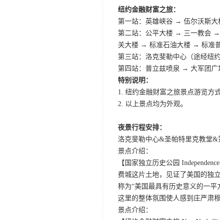
纽约金融财富之旅：
第一站：英雄峡谷 → 伍尔沃斯大楼 
第二站：公平大楼 → 三一教会 →
关大楼 → 标准石油大楼 → 标准
第三站：洛克斐勒中心（途经纽
第四站：普立兹喷泉 → 大军团广场
特别说明：
1. 纽约金融财富之旅景点游览方
2. 以上景点均为外观。
夜景行程安排：
洛克斐勒中心&圣帕特里克教堂&第
景点介绍：
【国家独立历史公园 Independence Nati
费城这片土地，见证了美国的独
称为“美国最具有历史意义的一平
这里的整体氛围使人感到庄严肃
景点介绍：