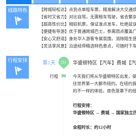
【跨城轻松达】点到点单程车票，精准解决大交通
线路特色
【省时又省力】对比自驾，无需租车驾驶，省去繁
【超高性价比】相较机票，保证准点发车，杜绝延
【便捷有导游】优于普通跨城巴士，参离团点覆盖
【安心又舒适】身处华人游客专属氛围，消除陌生
【灵活享风景】沿途经停精选特色景点，可随时下
行程安排
第1天
D1
华盛顿特区【汽车】费城【汽
行程
今天我们将从华盛顿特区出发，驱
往世界第一大都市纽约。在纽约
的不一样的体验，夜色笼罩下的
行程安排：
华盛顿特区 → 费城 → 国家独立
全程时长：约12小时