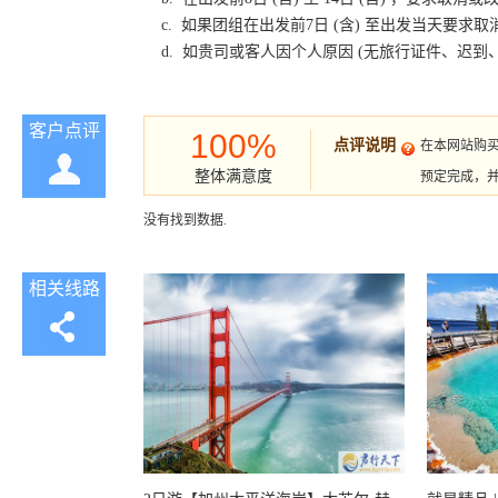
c. 如果团组在出发前7日 (含) 至出发当天要
d. 如贵司或客人因个人原因 (无旅行证件、迟
客户点评
100%
点评说明
在本网站购
整体满意度
预定完成，
没有找到数据.
相关线路