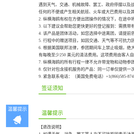
遇到天气、交通、机械故障、罢工、政府停摆以及
任何的不便或产生相关航班、火车或大巴费用以及
2. 纵横海鸥有权在方便出团操作的情况下，在途
3. 以下建议会帮助您更快更好的登记报到：需携带
4. 该产品是团体活动，如您选择中途离团，请提
5. 行程中的赠送项目，如因交通、天气等不可抗
6. 根据美国联邦法律，参团期间车上禁止吸烟，
有每晚至少250 美元的清洁费用。这项费用由客
7. 纵横海鸥的所有行程一律不允许带宠物和动物参
8. 仅针对包含接机服务的产品：同一订单仅提供
9. 紧急联系电话：（美国免费电话）+1(866)585-87
签证须知
温馨提示
温馨提示
【退改说明】