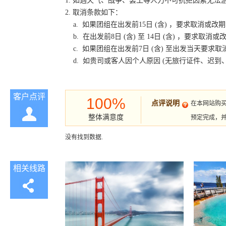
1. 如遇天气、战争、罢工等人力不可抗拒因素无
2. 取消条款如下：
a. 如果团组在出发前15日 (含) ，要求取消
b. 在出发前8日 (含) 至 14日 (含) ，要
c. 如果团组在出发前7日 (含) 至出发当天要
d. 如贵司或客人因个人原因 (无旅行证件、迟
客户点评
100%
点评说明
在本网站购
整体满意度
预定完成，
没有找到数据.
相关线路