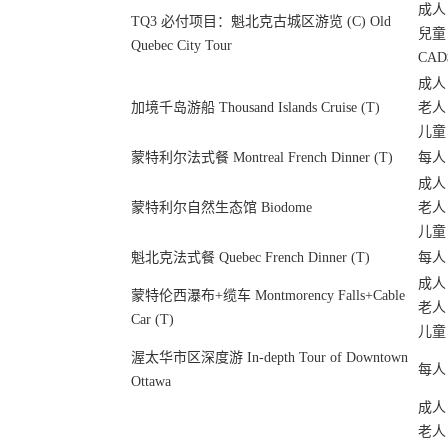
成人：
TQ3 必付项目：魁北克古城区游览 (C) Old
兒童（
Quebec City Tour
CAD
成人：
加境千岛游船 Thousand Islands Cruise (T)
老人（
儿童（
蒙特利尔法式餐 Montreal French Dinner (T)
每人：
成人：
蒙特利尔自然生态馆 Biodome
老人（
儿童（
魁北克法式餐 Quebec French Dinner (T)
每人：
成人：
蒙特伦西瀑布+缆车 Montmorency Falls+Cable
老人（
Car (T)
儿童（
渥太华市区深度游 In-depth Tour of Downtown
每人：
Ottawa
成人：
老人