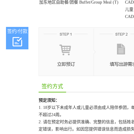
加东地区自助餐/团餐 Buffet/Group Meal (T)
CAD$
儿童
CAD$
签约/付款
签约方式
预定须知：
1. 18岁以下未成年人或儿童必须由成人陪伴参
不超过24周。
2. 请在预定时务必提供准确、完整的信息，包括
定错误，影响出行。如因您提供错误信息而造成损