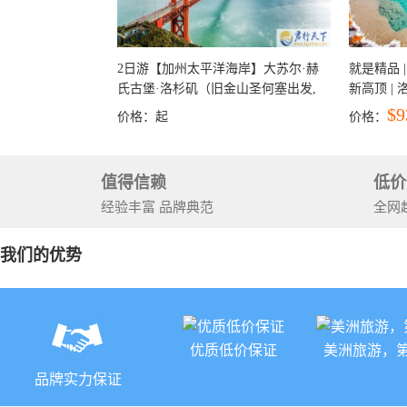
2日游【加州太平洋海岸】大苏尔·赫
就是精品 |
氏古堡·洛杉矶（旧金山圣何塞出发,
新高顶 |
洛杉矶结束）
彩穴+马
$9
价格：
起
价格：
石国家公
+锡安国家
值得信赖
低价
经验丰富 品牌典范
全网
我们的优势
优质低价保证
美洲旅游，
品牌实力保证