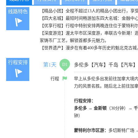
【精品小团】全程不超过13人的精品小团出行，享
线路特色
【四大名城】最短时间畅游加东四大名城：金融中
【优享行程】行程中特别安排两晚连住位于蒙特利
【深度游览】渥太华市区深度游，串联古今新潮！逛加拿
家铸币厂工艺，解锁首都多元魅力。
【世界遗产】漫步在有着400多年历史的魁北克古
行程安排
第1天
D1
多伦多【汽车】千岛【汽车】
行程
早上从多伦多出发前往加拿大境内
力的风景名胜。随后北上前往加拿
行程安排：
多伦多 → 金斯顿
（30分钟）
→ 
钟）
蒙特利尔市区游：
多切斯特广场 