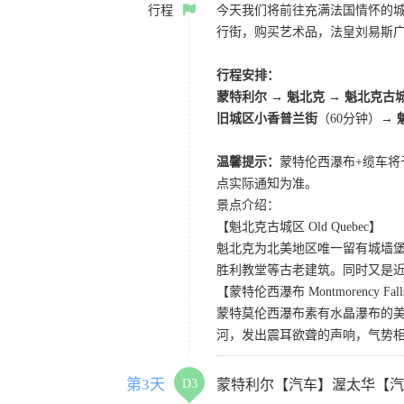
行程
今天我们将前往充满法国情怀的
行街，购买艺术品，法皇刘易斯
行程安排：
蒙特利尔 → 魁北克 → 魁北克古
旧城区小香普兰街
（60分钟）
→ 
温馨提示：
蒙特伦西瀑布+缆车将于11
点实际通知为准。
景点介绍：
【魁北克古城区 Old Quebec】
魁北克为北美地区唯一留有城墙
胜利教堂等古老建筑。同时又是近
【蒙特伦西瀑布 Montmorency Fal
蒙特莫伦西瀑布素有水晶瀑布的美
河，发出震耳欲聋的声响，气势
第3天
D3
蒙特利尔【汽车】渥太华【汽