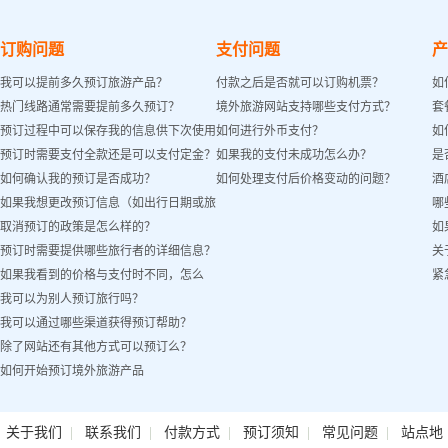
订购问题
支付问题
产
我可以提前多久预订旅游产品？
付款之后是否就可以订购机票？
如
热门线路通常需要提前多久预订？
境外旅游网站支持哪些支付方式？
套
预订过程中可以保存我的信息供下次使用
如何进行外币支付？
如
预订时需要支付全款还是可以支付定金？
如果我的支付未成功怎么办？
是
吗？
如何确认我的预订是否成功？
如何处理支付后价格变动的问题？
酒
如果我想更改预订信息（如出行日期或旅
哪
取消预订的政策是怎么样的？
如
客姓名）怎么办？
预订时需要提供哪些旅行者的详细信息？
关
如果我看到的价格与支付时不同，怎么
紧
我可以为别人预订旅行吗？
办？
我可以通过哪些渠道获得预订帮助？
除了网站还有其他方式可以预订么？
如何开始预订境外旅游产品
|
|
|
|
|
关于我们
联系我们
付款方式
预订须知
常见问题
站点地