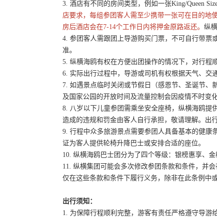
3. 酒店有不同的房间类型，例如一张King/Queen 
店要求，每组参团客人需至少携带一张可在目的地
房后酒店会在7-14个工作日内将押金原路返还。
纵横
4. 参团客人需跟团上导游购买门票，不可自行带票或
准。
5. 纵横海鸥有权在方便出团操作的情况下，对行
6. 实际出行过程中，导游或司机有权根据天气、
7. 如遇景点临时关闭或节假日（感恩节、圣诞节
及国家公园的开放时间及流量控制会因疫情不时变
8. 八岁以下儿童参团需乘坐安全座椅，纵横海鸥提
造成的违规和罚金由客人自行承担，敬请理解。出
9. 行程中众多旅游景点需要参团人具备基本的健
证为客人提供轮椅升降巴士或安排合适的座位。
10. 纵横海鸥巴士团分为了四个等级：银榜惠享、
11. 纵横集团可能会多次修改参团条款和条件，
仅在这些条款和条件下履行义务，除非在此条例中
出行须知：
1. 为保障行程顺利完整，游客有责任严格遵守导