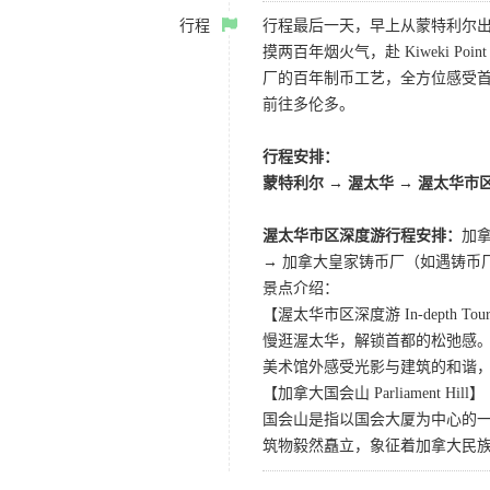
行程
行程最后一天，早上从蒙特利尔出
摸两百年烟火气，赴 Kiweki
厂的百年制币工艺，全方位感受
前往多伦多。
行程安排：
蒙特利尔 → 渥太华 → 渥太华市
渥太华市区深度游行程安排：
加拿
→ 加拿大皇家铸币厂（如遇铸币
景点介绍：
【渥太华市区深度游 In-depth Tour o
慢逛渥太华，解锁首都的松弛感。在
美术馆外感受光影与建筑的和谐
【加拿大国会山 Parliament Hill】
国会山是指以国会大厦为中心的
筑物毅然矗立，象征着加拿大民