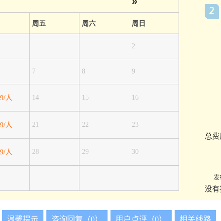
»
周五
周六
周日
2
7
8
9
14
15
16
99/人
21
22
23
99/人
总费
28
29
30
99/人
发
没有
温馨提示
咨询回复（0）
用户点评（0）
相关线路