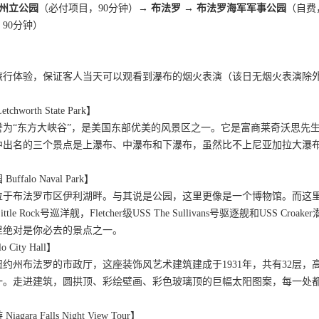
思州立公园
（必付项目，90分钟）
→ 布法罗 → 布法罗海军军事公园
（自费
90分钟）
旅行体验，保证客人当天可以观看到瀑布的烟火表演（该日无烟火表演除
orth State Park】
为“东方大峡谷”，是美国东部优美的风景区之一。它是富商莱奇沃思先生
中出名的三个景点是上瀑布、中瀑布和下瀑布，虽然比不上尼亚加拉大瀑
alo Naval Park】
位于布法罗市区伊利湖畔。与其说是公园，这里更像是一个博物馆。而这里
ttle Rock号巡洋舰，Fletcher级USS The Sullivans号驱逐舰和U
里绝对是你必去的景点之一。
City Hall】
约州布法罗的市政厅，这座装饰风艺术建筑建成于1931年，共有32层
一。走进建筑，圆拱顶、彩绘壁画、彩色玻璃顶的巨幅太阳图案，每一处
ra Falls Night View Tour】