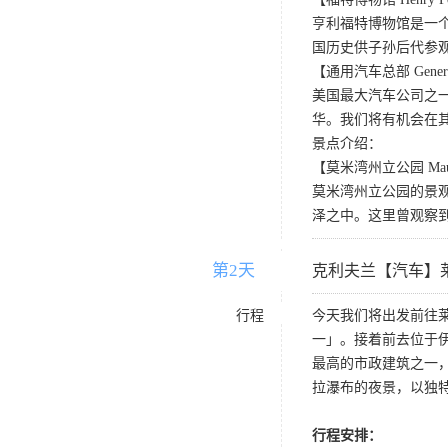
亨利福特博物馆是一个
国历史供子孙后代参
【通用汽车总部 General M
美国最大汽车公司之一
华。我们将有机会在
景点介绍：
【莫米湾州立公园 Maumee
莫米湾州立公园的景
泽之中。这里曾观察到
第2天
D2
克利夫兰【汽车】
行程
今天我们将出发前往
一」。接着前去位于
最高的市政建筑之一
拉瀑布的夜景，以独
行程安排：