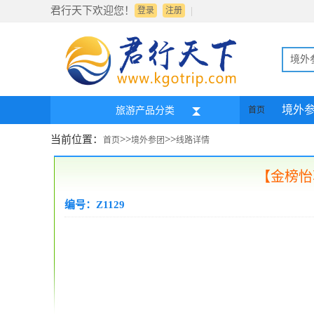
君行天下欢迎您！
|
登录
注册
境外
境外
旅游产品分类
首页
当前位置：
>>
>>
首页
境外参团
线路详情
【金榜怡
编号：Z1129