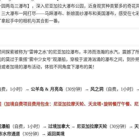
一园两岛三瀑布】，深入尼亚加拉大瀑布公园，近身观赏种类繁多的奇花
；三大瀑布一网打尽——马蹄瀑布、新娘面纱瀑布和美国瀑布，感受在七
了拿起手中的相机与其合影一番。
时间探索被称为“雷神之水”的尼亚加拉瀑布，丰沛而浩瀚的水汽，震撼了
别的莫过于乘搭“雾中少女号”观瀑船，穿梭于波涛汹涌的瀑布之间，到扑
境或者加境的瀑布活动，体验不同角度下瀑布的美！
自费，1小时）
→ 公羊岛 & 月亮岛
（30分钟）
→ 风之洞
（自费，1小时）
程（加境自费项目费用包含：尼亚加拉摩天轮、天龙塔+旋转餐厅午餐、尼
观瀑船
（自费，1小时）
→ 过境加拿大 → 尼亚加拉摩天轮
（30分钟）→
天
布水帘通道
（30分钟）→
返回美境