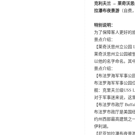
克利夫兰 → 莱奇沃
拉瀑布夜景游
（自费，
特别说明：
为了保障客人更好的
景点介绍：
【莱奇沃思州立公园 Letchw
莱奇沃思州立公园被誉
以他的名字命名。其
景点介绍：
【布法罗海军军事公园 Buff
布法罗海军军事公园
舰：克里夫兰级USS Li
对于军事迷来说，这
【布法罗市政厅 Buffalo 
布法罗市政厅是美国纽
约州西部最高建筑之
伊利湖。
【尼亚加拉瀑布夜景游 Niaga