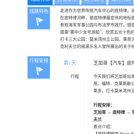
走进作为世界传统汽车中心的底特律，
线路特色
在底特律河畔，是底特律最宏伟的地标
参观海军军事公园与布法罗市政厅，感
搭乘“雾中少女号游船”、欣赏五光十色
打卡三大公园：莫米湾州立公园、莱奇
克利夫兰的摇滚乐名人堂所展出的关于
行程安排
第1天
D1
芝加哥【汽车】底
行程
今天我们将芝加哥出
用、福特、克莱斯勒
莱多，打卡莫米湾州
行程安排：
芝加哥 → 底特律 →
夫兰
景点介绍：
【福特博物馆 Henry Fo