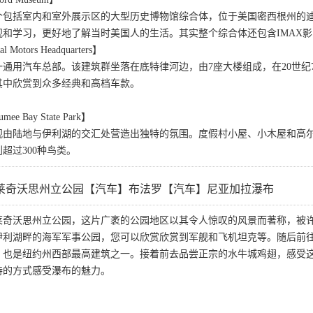
包括室内和室外展示区的大型历史博物馆综合体，位于美国密西根州的迪
观和学习，更好地了解当时美国人的生活。其实整个综合体还包含IMAX
otors Headquarters】
通用汽车总部。该建筑群坐落在底特律河边，由7座大楼组成，在20世纪
其中欣赏到众多经典和高档车款。
 Bay State Park】
观由陆地与伊利湖的交汇处营造出独特的氛围。度假村小屋、小木屋和高
超过300种鸟类。
莱奇沃思州立公园【汽车】布法罗【汽车】尼亚加拉瀑布
莱奇沃思州立公园，这片广袤的公园地区以其令人惊叹的风景而著称，被
伊利湖畔的海军军事公园，您可以欣赏欣赏到军舰和飞机坦克等。随后前往
，也是纽约州西部最高建筑之一。接着前去品尝正宗的水牛城鸡翅，感受
特的方式感受瀑布的魅力。