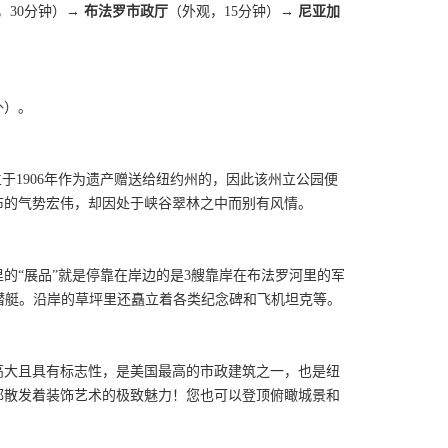
，30分钟）
→ 布法罗市政厅
（外观，15分钟）
→ 尼亚加
外）。
于1906年作为遗产赠送给纽约州的，因此该州立公园便
布的气势宏伟，却因处于峡谷翠林之中而别有风情。
的“展品”就是停靠在岸边的是3艘靠岸在布法罗河里的军
SS Croaker潜艇。沿岸的草坪里还矗立着各类纪念碑和飞机坦克等。
，高大且具有标志性，是美国最高的市政建筑之一，也是纽
都散发着装饰艺术的极致魅力！您也可以登顶俯瞰城景和