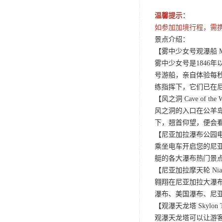
温馨提示：
如参加加境行程，需
景点介绍：
【雾中少女号观瀑船 Maid 
雾中少女号是1846
号游船，亲自体验每
练指挥下，它们已在
【风之洞 Cave of the 
风之洞的入口在公羊
下，翘首仰望，便会
【尼亚加拉瀑布公园电车观光之
乘坐电车开启您的尼
艇的各大瀑布热门景
【尼亚加拉摩天轮 Niaga
翱翔在尼亚加拉大瀑布
瀑布、美国瀑布、尼
【观瀑天龙塔 Skylon T
观瀑天龙塔可以让游