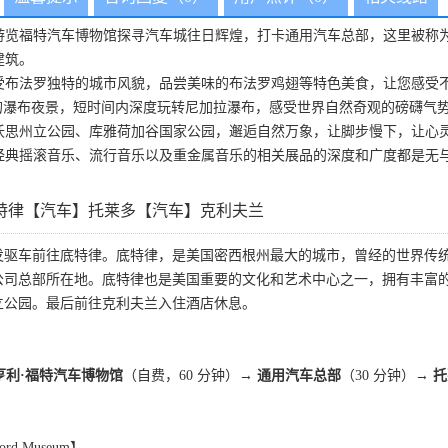
游览福特汽车博物馆探寻汽车城往日辉煌，打卡通用汽车总部，这里被称
建筑。
受布法罗独特的城市风貌，品尝美味的布法罗鸡翅等特色美食，让您感受
的瀑布夜景，短时间内深度玩转尼加拉瀑布，感受世界自然奇观的磅礴气
沃思州立公园、库雅荷加谷国家公园，邂逅自然万象，让脚步慢下，让心
经典摇滚音乐、流行音乐以及重金属音乐的相关展品的深度和广度都是无
特律【汽车】托莱多【汽车】克利夫兰
发驱车前往底特律。底特律，是美国密西根州最大的城市，曾经的世界传统
公司总部所在地。底特律也是美国重要的文化和艺术中心之一，拥有丰富
立公园。最后前往克利夫兰入住酒店休息。
 亨利·福特汽车博物馆
（自费，60 分钟）
→ 通用汽车总部
（30 分钟）
→ 
rd Museum】