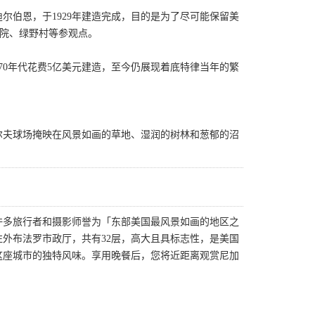
尔伯恩，于1929年建造完成，目的是为了尽可能保留美
影院、绿野村等参观点。
70年代花费5亿美元建造，至今仍展现着底特律当年的繁
尔夫球场掩映在风景如画的草地、湿润的树林和葱郁的沼
许多旅行者和摄影师誉为「东部美国最风景如画的地区之
外布法罗市政厅，共有32层，高大且具标志性，是美国
这座城市的独特风味。享用晚餐后，您将近距离观赏尼加