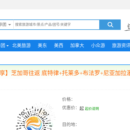
参团
参团
北美旅游
美东
美西
加拿大
小众游
旅游资
享】芝加哥往返 底特律+托莱多+布法罗+尼亚加拉瀑
价格：
优惠价：
起
起价说明
目的地：