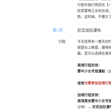
行程中我们将前往【
欣赏雷神之水的壮阔
势。这时候，不要忘
第3天
D3
尼亞加拉瀑布
行程
今天您将有一整天的
观望台上眺望，最特
嚣。您可以选择在美
美境行程安排：
雾中少女号观瀑船
（
或者
付费参加加境行
加境行程安排：
美境乘坐雾中少女号
分钟）
→ 尼亚加拉瀑