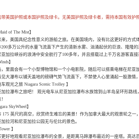
携带美国护照或本国护照及绿卡。无美国护照及绿卡者，需持本国有效护
of The Mist】
年以来，美国具纪念性意义的游船之旅。在美国境内，没有比这更好的方
秒200多万公升的水量飞流直下产生的清新水雾、汹涌起伏的巨浪、隆隆
尼亚加拉峡谷的浪涛中安全航行了100多年，并且搭载过上千万名游客直
Winds】
岛，里面会有一个小型博物馆和一个小电影院，随后可以搭乘电梯在尼亚加
看见大瀑布以铺天盖地的磅礴气势飞流直下，不禁使人心里涌起一股激情
旅 Niagara Scenic Trolley 】
亚加拉瀑布之旅吧！ 观光电车从尼亚加拉瀑布水族馆到山羊岛呈环形路线
点！
ra SkyWheel】
 175 英尺的高空，欣赏终生难忘的美景！作为加拿大最大的观景轮之
亚加拉河和尼亚加拉公园无与伦比的景色。
ower 】
客更好地观看尼亚加拉瀑布的全景，是距离马蹄瀑布最近的一座塔。高达