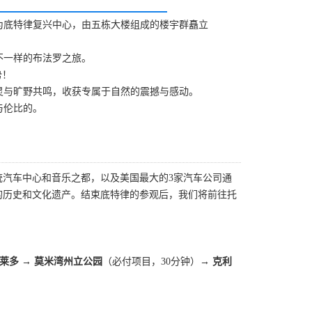
为底特律复兴中心，由五栋大楼组成的楼宇群矗立
不一样的布法罗之旅。
势！
灵与旷野共鸣，收获专属于自然的震撼与感动。
与伦比的。
汽车中心和音乐之都，以及美国最大的3家汽车公司通
的历史和文化遗产。结束底特律的参观后，我们将前往托
托莱多 → 莫米湾州立公园
（必付项目，30分钟）
→ 克利