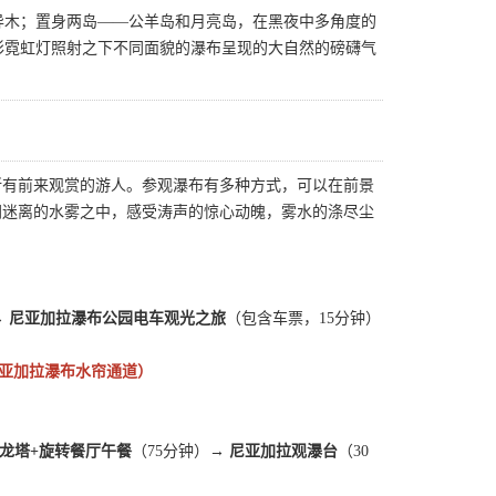
异木；置身两岛——公羊岛和月亮岛，在黑夜中多角度的
彩霓虹灯照射之下不同面貌的瀑布呈现的大自然的磅礴气
所有前来观赏的游人。参观瀑布有多种方式，可以在前景
朔迷离的水雾之中，感受涛声的惊心动魄，雾水的涤尽尘
→ 尼亚加拉瀑布公园电车观光之旅
（包含车票，15分钟）
亚加拉瀑布水帘通道）
龙塔+旋转餐厅午餐
（75分钟）
→ 尼亚加拉观瀑台
（30