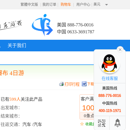
|
|
|
|
美元
繁體中文版
我的订单
购物车
用户中心
美国 888-776-0016
中国 0633-3691787
讯
关于我们
布 4日游
在线客服
下载行程
美国热线
888-776-0016
客户满意度
已有
599人
关注此产品
中国热线
100%
出发城市：
400-119-1971
0条点评
结束城市：
往返交通：
汽车 /汽车
收藏此线路