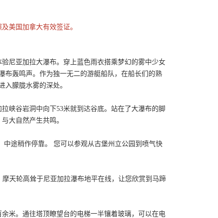
照及美国加拿大有效签证。
式体验尼亚加拉大瀑布。穿上蓝色雨衣搭乘梦幻的雾中少女
的瀑布轰鸣声。作为独一无二的游艇船队，在船长们的熟
接进入朦胧水雾的深处。
拉峡谷岩洞中向下53米就到达谷底。站在了大瀑布的脚
，与大自然产生共鸣。
，中途稍作停靠。 您可以参观从古堡州立公园到喷气快
一，摩天轮高耸于尼亚加拉瀑布地平在线，让您欣赏到马蹄
百余米。通往塔顶瞭望台的电梯一半镶着玻璃，可以在电