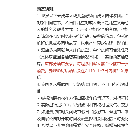
预定须知：
1. 18岁以下未成年人或儿童必须由成人陪伴参
的参团同意书。若陪伴儿童的成人既不是儿童父母
人的姓名及联系方式。出于对孕妇安全的考虑，孕妇
2. 请您在预定时务必提供准确、完整的信息，包
航班信息或参团地点等，以免产生预定错误，影响
3. 酒店多为两张单人床的房型，每个房间可合法
（具体房型因各酒店实际情况不同）；实际预定酒
房。
应部分酒店要求，每组参团客人需至少携带一
消费，办理退房后酒店会在7-14个工作日内将押金
后。
4. 参团客人需跟团上导游购买门票，不可自行带票或
准。
5. 纵横海鸥有权在方便出团操作的情况下，对行
6. 实际出行过程中，导游或司机有权根据天气、
7. 如遇景点临时关闭或节假日（感恩节、圣诞节
及国家公园的开放时间及流量控制会因疫情不时变
8. 八岁以下儿童参团需乘坐安全座椅，纵横海鸥提