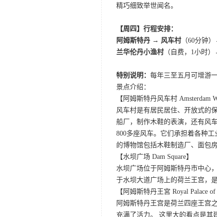
精巧细致举世闻名。
【周四】行程安排：
阿姆斯特丹 → 风车村
（60分钟）
兰华伦丹小渔村
（自费，1小时）
特别说明：
每年三至五月可增游一
景点介绍：
【阿姆斯特丹风车村 Amsterdam Windmi
风车村是有居民居住、开放式的保
船厂，制作木鞋的表演，还有风车
800多座风车。它们承担着各种
的博物馆包括木鞋制造厂、面包房
【水坝广场 Dam Square】
水坝广场位于阿姆斯特丹市中心
于水坝大道广场上的荷兰王宫，是1
【阿姆斯特丹王宮 Royal Palace of 
阿姆斯特丹王宫是荷兰四座王宫
充满了活力。 这里大的看点是其