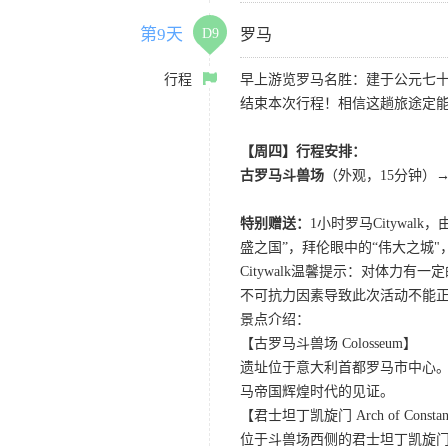
第9天
D9
罗马
行程
早上游览罗马名胜：建于公元七
结束本次行程！相信这趟旅途定
【周四】行程安排：
古罗马斗兽场
（外观，15分钟）
特别赠送：
1小时罗马Cityw
盛之国”，拜伦眼中的“伟大之城
Citywalk温馨提示：对体
不可抗力因素导致此次活动不能
景点介绍：
【古罗马斗兽场 Colosseum】
遗址位于意大利首都罗马市中心
马帝国辉煌时代的见证。
【君士坦丁凯旋门 Arch of Constan
位于斗兽场西侧的君士坦丁凯旋门，