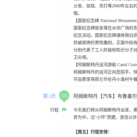
沙发、挂毯、吊灯等2000件左
情。
【国家纪念碑 Nationaal Monumen
国家纪念碑就坐落在水坝广场的东
纪念活动。国家纪念碑通体用白洞石
异被锁烤的男性雕刻，正面中段
分别代表了工人阶级和知识分子
卫尖塔。
【阿姆斯特丹运河游船 Canal Cruise
阿姆斯特丹的运河正向您招手，
可自费享用荷兰华伦丹小渔村午
第3天
D3
阿姆斯特丹【汽车】布鲁塞尔
行程
今天我们将从阿姆斯特丹出发，乘
宫为中，沿“小环”而建，游览以
【周五】行程安排：