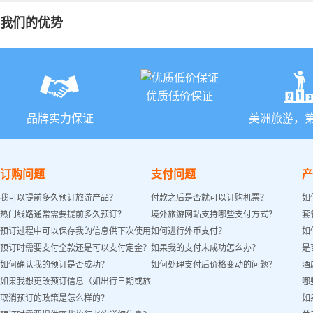
我们的优势
优质低价保证
品牌实力保证
美洲旅游，
订购问题
支付问题
产
我可以提前多久预订旅游产品？
付款之后是否就可以订购机票？
如
热门线路通常需要提前多久预订？
境外旅游网站支持哪些支付方式？
套
预订过程中可以保存我的信息供下次使用
如何进行外币支付？
如
预订时需要支付全款还是可以支付定金？
如果我的支付未成功怎么办？
是
吗？
如何确认我的预订是否成功？
如何处理支付后价格变动的问题？
酒
如果我想更改预订信息（如出行日期或旅
哪
取消预订的政策是怎么样的？
如
客姓名）怎么办？