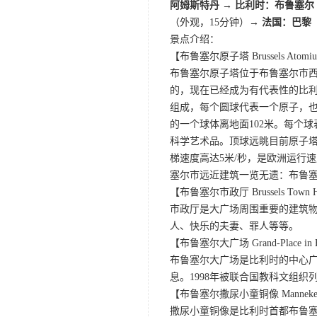
阿姆斯特丹 → 比利时：布鲁塞尔
（外观，15分钟）
→ 法国：巴黎
景点介绍：
【布鲁塞尔原子塔 Brussels Atomi
布鲁塞尔原子塔位于布鲁塞尔市西北郊
的，现在已经成为有代表性的比利
组成，每个圆球代表一个原子，也
的一个球体离地面102米。每个
科学艺术品。顶球远眺目前原子
梯速度高达5米/秒，是欧洲运行
塞尔市远近建筑一览无遗：布鲁
【布鲁塞尔市政厅 Brussels Town H
市政厅是大广场周围重要的建筑
人、快乐的夫妻、罪人等等。
【布鲁塞尔大广场 Grand-Place in B
布鲁塞尔大广场是比利时的中心
息。1998年被联合国教科文组织
【布鲁塞尔撒尿小童铜像 Manneken Pi
撒尿小童铜像是比利时首都布鲁