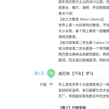
缆车到达铁力士山的冰川公园，
观景台、餐厅、酒吧、怀旧照相
景点介绍：
【米兰大教堂 Milan Cathedral】
世界上第一大的哥特式教堂，不仅
大小尖塔，每个塔上都有一座雕
哥特式教堂。
【埃马努埃莱二世长廊 Galleria Vittor
埃马努埃莱二世长廊是一个带顶
照巴黎古典商业拱廊而建的，两条
圆顶。阳光透过玻璃屋顶，照射
第8天
D8
威尼斯【汽车】罗马
行程
早上游览世界十大旅游胜地之一
监狱的叹息桥、昔日最繁忙的大
艺厂，参观威尼斯有数百年历史制
【周三】行程安排：