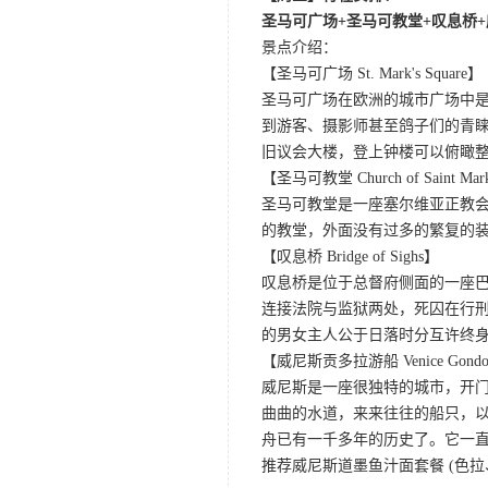
圣马可广场+圣马可教堂+叹息桥
景点介绍：
【圣马可广场 St. Mark's Square】
圣马可广场在欧洲的城市广场中
到游客、摄影师甚至鸽子们的青
旧议会大楼，登上钟楼可以俯瞰
【圣马可教堂 Church of Saint Ma
圣马可教堂是一座塞尔维亚正教会
的教堂，外面没有过多的繁复的
【叹息桥 Bridge of Sighs】
叹息桥是位于总督府侧面的一座
连接法院与监狱两处，死囚在行刑
的男女主人公于日落时分互许终
【威尼斯贡多拉游船 Venice Gondola
威尼斯是一座很独特的城市，开
曲曲的水道，来来往往的船只，以
舟已有一千多年的历史了。它一
推荐威尼斯道墨鱼汁面套餐 (色