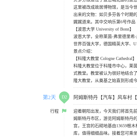
这里被改成故居博物馆，是当今世
出来的文物：如贝多芬各个时期
娓娓道来。其中交响乐第6号作品
【波恩大学 University of Bonn】
波恩大学，全称莱茵-弗里德里希-威
世界百强大学，德国精英大学、U1
景点介绍：
【科隆大教堂 Cologne Cathedral】
科隆大教堂位于科隆市中心，莱茵
式教堂。教堂被认为很好地结合
隆大教堂，从奠基之始直到形成
第2天
D2
阿姆斯特丹【汽车】风车村【
行程
迎着朝阳出发，今天我们将首先
姆斯特丹市区，游览阿姆斯特丹
宫，王宫的石砌地基由13659
库，值得细细品味。接着您可乘