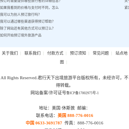
预订时需要提供哪些旅行者的详细信息？
关
如果我看到的价格与支付时不同，怎么
紧
我可以为别人预订旅行吗？
办？
我可以通过哪些渠道获得预订帮助？
除了网站还有其他方式可以预订么？
如何开始预订境外旅游产品
|
|
|
|
|
关于我们
联系我们
付款方式
预订须知
常见问题
站点地
|
图
All Rights Reserved.君行天下出境旅游平台版权所有，未经许可，不
得转载。
网站备案/许可证号
鲁ICP备17002975号-1
地址：美国·休斯敦 邮编：
联系电话：
美国 888-776-0016
中国 0633-3691787
传真：888-776-0016