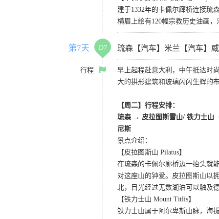
建于1332年的卡佩尔廊桥连接
横眉上绘有120幅宗教历史油画
第7天
D7
琉森【汽车】米兰【汽车】威
行程
早上起程赴意大利，中午抵达时
大的拱形建筑和玻璃闪闪生辉的
【周二】行程安排：
琉森 → 皮拉图斯雪山/ 铁力士山
尼斯
景点介绍：
【皮拉图斯山 Pilatus】
在琉森的卡佩尔廊桥边一抬头就
对这座山的钟爱。皮拉图斯山以拥
北，目光经过无数湖泊可以触及德
【铁力士山 Mount Titlis】
铁力士山属于阿尔卑斯山脉，海拔