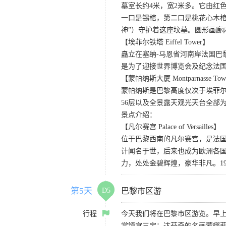
墓室长约4米，宽2米多。它由红
一口是锡棺，第二口是桃花心木
神”）守护着这座坟墓。圆形画廊
【埃菲尔铁塔 Eiffel Tower】
矗立在塞纳-马恩省河南岸法国巴
是为了迎接世界博览会及纪念法国
【蒙帕纳斯大厦 Montparnasse Tow
蒙帕纳斯是巴黎高度仅次于埃菲
56层以及全景露天观光天台全部
景点介绍：
【凡尔赛宫 Palace of Versailles】
位于巴黎西南的凡尔赛宫，是法
计闻名于世，后来也成为欧洲各
力，处处金碧辉煌，豪华非凡。1
第5天
D5
巴黎市区游
行程
今天我们将在巴黎市区游览。早上
赏镇宫三宝：达芬奇的名画蒙娜