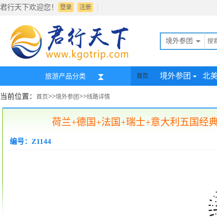
君行天下欢迎您！
|
登录
注册
境外参团
境外参团
北
旅游产品分类
首页
当前位置：
>>
>>
首页
境外参团
线路详情
荷兰+德国+法国+瑞士+意大利五国经典
编号：Z1144