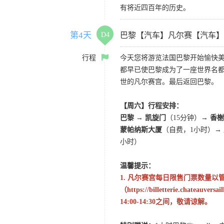
有将近四百年的历史。
第4天
D4
巴黎【汽车】凡尔赛【汽车】
行程
今天您将游览法国巴黎开始愉快
都早已使巴黎成为了一座世界名
世的凡尔赛宫。最后返回巴黎。
【周六】行程安排：
巴黎 → 凯旋门
（15分钟）
→ 香
蒙帕纳斯大厦
（自费，1小时）
→
小时）
温馨提示：
1. 凡尔赛宫每日限售门票数量
（https://billetterie.chateauve
14:00-14:30之间，敬请谅解。