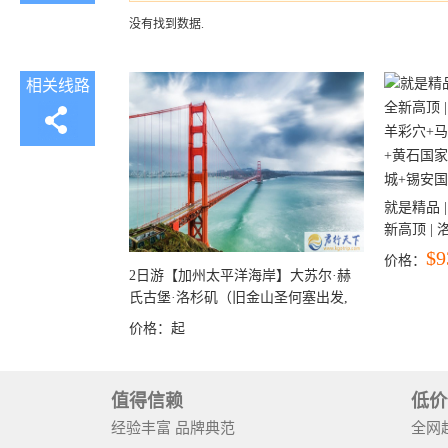
没有找到数据.
相关线路
就是精品 |
新高顶 |
彩穴+马
$9
价格：
石国家公
2日游【加州太平洋海岸】大苏尔·赫
+锡安国家
氏古堡·洛杉矶（旧金山圣何塞出发,
洛杉矶结束）
价格：
起
值得信赖
低价
经验丰富 品牌典范
全网