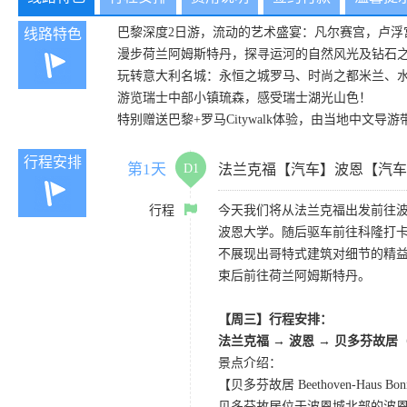
巴黎深度2日游，流动的艺术盛宴：凡尔赛宫，卢浮宫，
线路特色
漫步荷兰阿姆斯特丹，探寻运河的自然风光及钻石
玩转意大利名城：永恒之城罗马、时尚之都米兰、
游览瑞士中部小镇琉森，感受瑞士湖光山色！
特别赠送巴黎+罗马Citywalk体验，由当地中文
行程安排
第1天
D1
法兰克福【汽车】波恩【汽车
行程
今天我们将从法兰克福出发前往
波恩大学。随后驱车前往科隆打
不展现出哥特式建筑对细节的精益
束后前往荷兰阿姆斯特丹。
【周三】行程安排：
法兰克福 → 波恩 → 贝多芬故居
景点介绍：
【贝多芬故居 Beethoven-Haus Bo
贝多芬故居位于波恩城北部的波恩巷