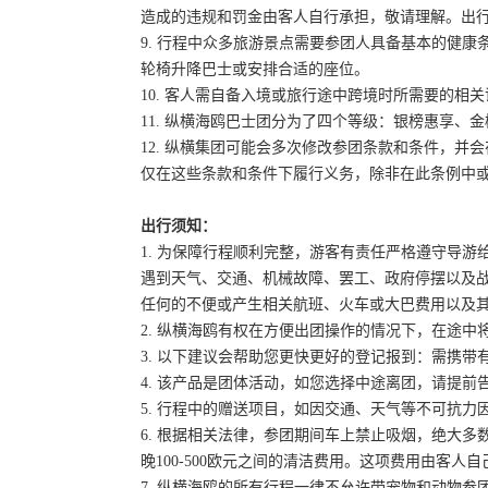
造成的违规和罚金由客人自行承担，敬请理解。出
9. 行程中众多旅游景点需要参团人具备基本的健
轮椅升降巴士或安排合适的座位。
10. 客人需自备入境或旅行途中跨境时所需要的
11. 纵横海鸥巴士团分为了四个等级：银榜惠享、
12. 纵横集团可能会多次修改参团条款和条件，
仅在这些条款和条件下履行义务，除非在此条例中
出行须知：
1. 为保障行程顺利完整，游客有责任严格遵守导
遇到天气、交通、机械故障、罢工、政府停摆以及
任何的不便或产生相关航班、火车或大巴费用以及
2. 纵横海鸥有权在方便出团操作的情况下，在途
3. 以下建议会帮助您更快更好的登记报到：需携带
4. 该产品是团体活动，如您选择中途离团，请提
5. 行程中的赠送项目，如因交通、天气等不可抗
6. 根据相关法律，参团期间车上禁止吸烟，绝大
晚100-500欧元之间的清洁费用。这项费用由客
7. 纵横海鸥的所有行程一律不允许带宠物和动物参