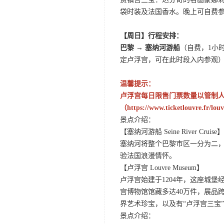
袋时装及法国香水。晚上可自费
【周日】行程安排：
巴黎 → 塞纳河游船
（自费，1小
定卢浮宫，可在此时段入内参观
温馨提示：
卢浮宫每日限售门票数量以管制
（https://www.ticketlouvre.
景点介绍：
【塞纳河游船 Seine River Cruise】
塞纳河将整个巴黎市区一分为二
验法国浪漫情怀。
【卢浮宫 Louvre Museum】
卢浮宫始建于1204年，这座城
宫博物馆馆藏多达40万件，展品
界艺术珍宝，以及有“卢浮宫三宝”
景点介绍：