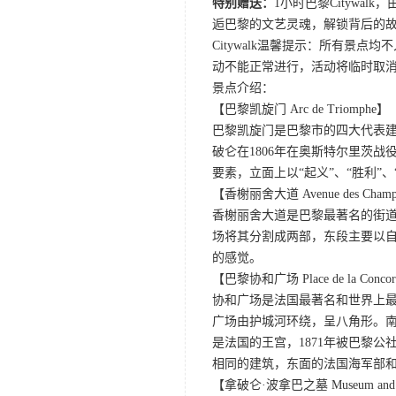
特别赠送：
1小时巴黎Cityw
逅巴黎的文艺灵魂，解锁背后的
Citywalk温馨提示：所有
动不能正常进行，活动将临时取
景点介绍：
【巴黎凯旋门 Arc de Triomphe】
巴黎凯旋门是巴黎市的四大代表
破仑在1806年在奥斯特尔里茨
要素，立面上以“起义”、“胜利”
【香榭丽舍大道 Avenue des Champs 
香榭丽舍大道是巴黎最著名的街道
场将其分割成两部，东段主要以
的感觉。
【巴黎协和广场 Place de la Conco
协和广场是法国最著名和世界上
广场由护城河环绕，呈八角形。南
是法国的王宫，1871年被巴黎
相同的建筑，东面的法国海军部
【拿破仑·波拿巴之墓 Museum and Na