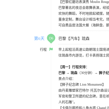
【巴黎红磨坊表演秀 Moulin Rouge S
巴黎著名的夜总会歌舞表演，经
欢快的舞蹈，不时地掀起裙摆，
量身定制，舞台设计相当考究，
可自费品尝法国大餐（海鲜盘、
第6天
D6
巴黎【汽车】琉森
行程
早上起程沿高速公路朝瑞士国境
往琉森市内游览，打卡表扬瑞士民
【周一】行程安排：
巴黎 → 琉森
（30分钟）→
狮子纪
景点介绍：
【狮子纪念碑 Lion Monument】
由丹麦雕塑家巴特尔·托瓦尔森设
军官和警卫所建的纪念碑，意在
人的石雕”。
【卡佩尔廊桥和八角水塔 Chapel Bridg