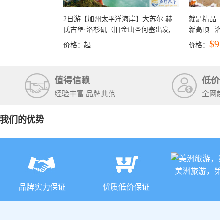
2日游【加州太平洋海岸】大苏尔·赫
就是精品 |
氏古堡·洛杉矶（旧金山圣何塞出发,
新高顶 |
洛杉矶结束）
彩穴+马
$9
价格：
起
价格：
石国家公
+锡安国家
值得信赖
低价
经验丰富 品牌典范
全网
我们的优势
美洲旅游，
品牌实力保证
优质低价保证