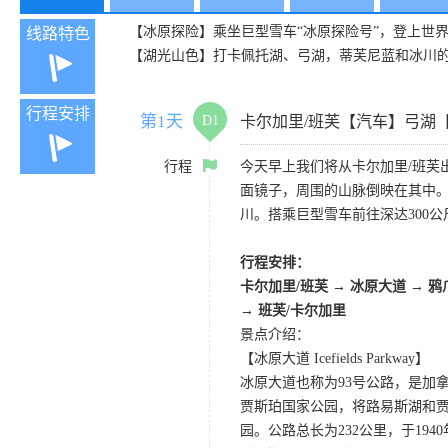
【冰原探险】乘坐巨型雪车“冰原探险号”，登上世
线路特色
【湖光山色】打卡佩托湖、弓湖，蒂芙尼蓝和冰川
行程安排
第1天
D1
卡尔加里/班芙【汽车】弓湖
行程
今天早上我们将从卡尔加里/班芙
面镜子，周围的山脉倒映在其中
川。搭乘巨型雪车前往深达300
行程安排：
卡尔加里/班芙 → 冰原大道 → 
→
班芙/卡尔加里
景点介绍：
【冰原大道 Icefields Parkway】
冰原大道也称为93号公路，是加
贾斯珀国家公园，将路易斯湖和贾
园。公路总长为232公里，于19