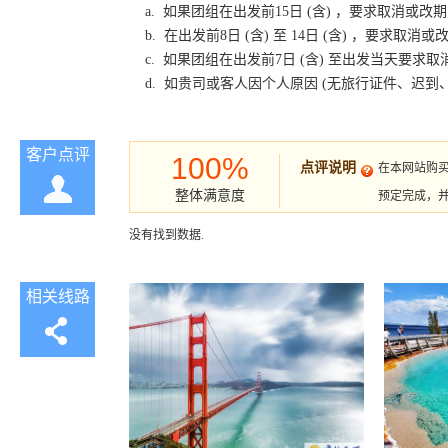
a. 如果团组在出发前15日 (含) ，要求取消
b. 在出发前8日 (含) 至 14日 (含) ，要
c. 如果团组在出发前7日 (含) 至出发当天要
d. 如贵司或客人因个人原因 (无旅行证件、迟
客户点评
100%
点评说明
在本网站购
整体满意度
预定完成，
没有找到数据.
相关线路