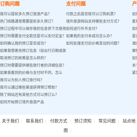
订购问题
支付问题
产
我可以提前多久预订旅游产品？
付款之后是否就可以订购机票？
如
热门线路通常需要提前多久预订？
境外旅游网站支持哪些支付方式？
套
预订过程中可以保存我的信息供下次使用
如何进行外币支付？
如
预订时需要支付全款还是可以支付定金？
如果我的支付未成功怎么办？
是
吗？
如何确认我的预订是否成功？
如何处理支付后价格变动的问题？
酒
如果我想更改预订信息（如出行日期或旅
哪
取消预订的政策是怎么样的？
如
客姓名）怎么办？
预订时需要提供哪些旅行者的详细信息？
关
如果我看到的价格与支付时不同，怎么
紧
我可以为别人预订旅行吗？
办？
我可以通过哪些渠道获得预订帮助？
除了网站还有其他方式可以预订么？
如何开始预订境外旅游产品
|
|
|
|
|
关于我们
联系我们
付款方式
预订须知
常见问题
站点地
|
图