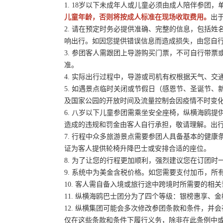
1. 18岁以下未成年人或儿童必须由成人陪伴参团
儿童年龄，否则将按成人标准在现场收取费用。
出
2. 请在预定时务必提供准确、完整的信息，包括
响出行。如因您提供错误信息而造成损失，由您自
3. 参团客人需跟团上导游购买门票，不可自行带票或
准。
4. 实际出行过程中，导游或司机有权根据天气、
5. 如遇景点临时关闭或节假日（感恩节、圣诞节
及国家公园的开放时间及流量控制会因疫情不时变
6. 八岁以下儿童参团需乘坐安全座椅，纵横海鸥提
造成的违规和罚金由客人自行承担，敬请理解。出
7. 行程中众多旅游景点需要参团人具备基本的健
证为客人提供轮椅升降巴士或安排合适的座位。
8. 为了让您的行程更加顺利，强烈建议您在订团
9. 系统中为美金含税价格。如您需要支付加币，所有
10. 客人需自备入境或旅行途中跨境时所需要的
11. 纵横海鸥巴士团分为了四个等级：银榜惠享、
12. 纵横集团可能会多次修改参团条款和条件，
仅在这些条款和条件下履行义务，除非在此条例中