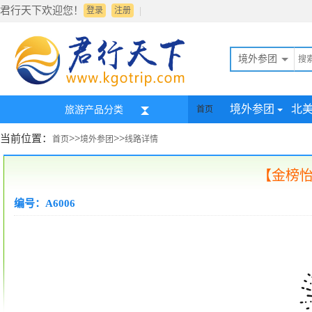
君行天下欢迎您！
|
登录
注册
境外参团
境外参团
北
旅游产品分类
首页
当前位置：
>>
>>
首页
境外参团
线路详情
【金榜怡
编号：A6006