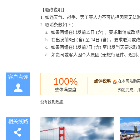
【退改说明】
1. 如遇天气、战争、罢工等人力不可抗拒因素无
2. 取消条款如下：
a. 如果团组在出发前15日 (含) ，要求取消
b. 在出发前8日 (含) 至 14日 (含) ，要
c. 如果团组在出发前7日 (含) 至出发当天要
d. 如贵司或客人因个人原因 (无旅行证件、迟
客户点评
100%
点评说明
在本网站购
整体满意度
预定完成，
没有找到数据.
相关线路