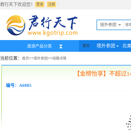
君行天下欢迎您！
|
登录
注册
境外参团
境外参团
北
旅游产品分类
首页
当前位置：
>>
>>
首页
境外参团
线路详情
【金榜怡享】不超过1
编号：A6085