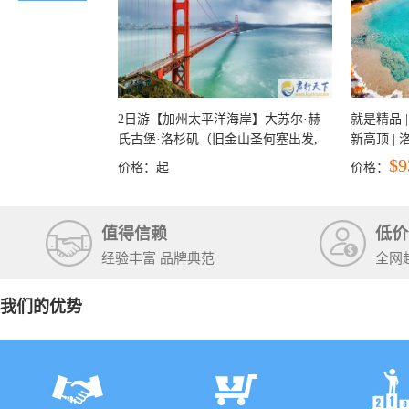
2日游【加州太平洋海岸】大苏尔·赫
就是精品 |
氏古堡·洛杉矶（旧金山圣何塞出发,
新高顶 |
洛杉矶结束）
彩穴+马
$9
价格：
起
价格：
石国家公
+锡安国家
值得信赖
低价
经验丰富 品牌典范
全网
我们的优势