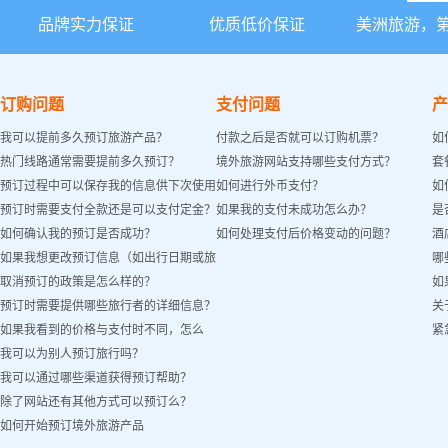
品牌实力保证
优质低价保证
美洲旅游，
订购问题
支付问题
产
我可以提前多久预订旅游产品？
付款之后是否就可以订购机票？
如
热门线路通常需要提前多久预订？
境外旅游网站支持哪些支付方式？
套
预订过程中可以保存我的信息供下次使用
如何进行外币支付？
如
预订时需要支付全款还是可以支付定金？
如果我的支付未成功怎么办？
是
吗？
如何确认我的预订是否成功？
如何处理支付后价格变动的问题？
酒
如果我想更改预订信息（如出行日期或旅
哪
取消预订的政策是怎么样的？
如
客姓名）怎么办？
预订时需要提供哪些旅行者的详细信息？
关
如果我看到的价格与支付时不同，怎么
紧
我可以为别人预订旅行吗？
办？
我可以通过哪些渠道获得预订帮助？
除了网站还有其他方式可以预订么？
如何开始预订境外旅游产品