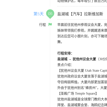
动物保护区，每年吸引了数百万的
第5天
D5
盐湖城【汽车】拉斯维加斯
行程
早晨前往犹他州参观议会大厦，
姊妹带领我们参观，并娓娓道来
到达后您可小憩片刻，亦可下赌
舞。
行程安排：
盐湖城 → 犹他州议会大厦
（30
景点介绍：
【犹他州议会大厦 Utah State Capi
犹他州政府议会大厦坐落于盐湖
夺目绚丽辉煌。大厦内部更加富
外由于犹他州别名“蜂房州”，大
【圣殿广场 Temple Square】
犹他州盐湖城是全球摩门教的大
拜堂、盐湖城聚会堂、海鸥纪念碑