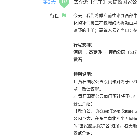
第2天
D2
杰克逊【汽车】大提顿国家公
行程
今天，我们将乘车前往来到西部
化的冰河覆盖在巍峨的大提顿山
遍野的牛羊；高耸入云的雪山；
行程安排：
酒店 → 杰克逊 → 鹿角公园
（60
黄石
特别说明：
1. 黄石国家公园东门预计将于0
览，敬请谅解。
2. 黄石国家公园南门预计将于05/10
景点介绍：
【鹿角公园 Jackson Town Square wit
公园不大，在东西南北四个方向
的“国家麋鹿保护区”过冬，春天
景点介绍：