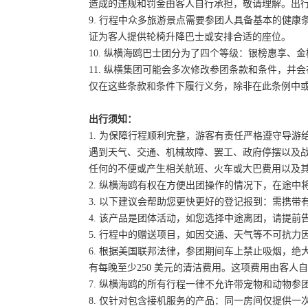
造成的违规和罚金由客人自行承担，敬请理解。出
9. 行程中众多旅游景点需要参团人具备基本的健
证为客人提供轮椅升降巴士或安排合适的座位。
10. 纵横海鸥巴士团分为了四个等级：银榜惠享、
11. 纵横集团可能会多次修改参团条款和条件，
仅在这些条款和条件下履行义务，除非在此条例中
出行须知：
1. 为保障行程顺利完整，游客有责任严格遵守导
遇到天气、交通、机械故障、罢工、政府停摆以及
任何的不便或产生相关航班、火车或大巴费用以及
2. 纵横海鸥有权在方便出团操作的情况下，在途
3. 以下建议会帮助您更快更好的登记报到：需携带
4. 该产品是团体活动，如您选择中途离团，请提
5. 行程中的赠送项目，如因交通、天气等不可抗
6. 根据美国联邦法律，参团期间车上禁止吸烟，
有每晚至少250 美元的清洁费用。这项费用由客
7. 纵横海鸥的所有行程一律不允许带宠物和动物参
8. 仅针对包含接机服务的产品：同一房间仅提供