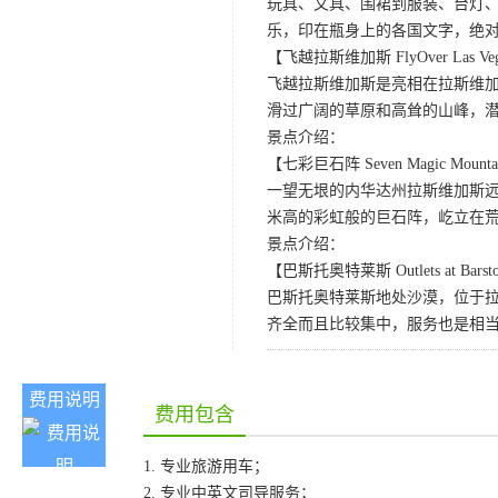
玩具、文具、围裙到服装、台灯、
乐，印在瓶身上的各国文字，绝
【飞越拉斯维加斯 FlyOver Las Ve
飞越拉斯维加斯是亮相在拉斯维加
滑过广阔的草原和高耸的山峰，
景点介绍：
【七彩巨石阵 Seven Magic Mounta
一望无垠的内华达州拉斯维加斯远郊的
米高的彩虹般的巨石阵，屹立在
景点介绍：
【巴斯托奥特莱斯 Outlets at Bars
巴斯托奥特莱斯地处沙漠，位于
齐全而且比较集中，服务也是相
费用说明
费用包含
1. 专业旅游用车；
2. 专业中英文司导服务；