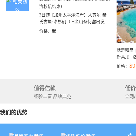
2日游【加州太平洋海岸】大苏尔·赫
氏古堡·洛杉矶（旧金山圣何塞出发,
洛杉矶结束）
价格：
起
就是精品 |
新高顶 |
彩穴+马
$9
价格：
石国家公
+锡安国家
值得信赖
低价
经验丰富 品牌典范
全网
我们的优势