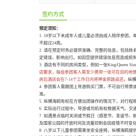
签约方式
预定须知：
1. 18岁以下未成年人或儿童必须由成人陪伴参
不超过24周。
2. 请在预定时务必提供准确、完整的信息，包括
定错误，影响出行。如因您提供错误信息而造成损
3. 酒店有不同的房间类型，例如一张King/Queen 
店要求，每组参团客人需至少携带一张可在目的地
房后酒店会在7-14个工作日内将押金原路返还。
纵横
4. 参团客人需跟团上导游购买门票，不可自行带票或
准。
5. 纵横海鸥有权在方便出团操作的情况下，对行
6. 实际出行过程中，导游或司机有权根据天气、
7. 如遇景点临时关闭或节假日（感恩节、圣诞节
及国家公园的开放时间及流量控制会因疫情不时变
8. 八岁以下儿童参团需乘坐安全座椅，纵横海鸥提