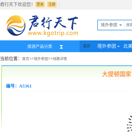
君行天下欢迎您！
|
登录
注册
境外参团
境外参团
北
旅游产品分类
首页
当前位置：
>>
>>
首页
境外参团
线路详情
大提顿国家
编号：A5361