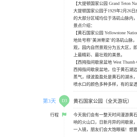
【大提顿国家公园 Grand Teton Nati
大提顿国家公园于1929年2月
的大部分区域均位于洛矶山脉内
景点介绍：
【黄石国家公园 Yellowstone Nation
地处号称"美洲脊梁"的洛矶山脉
观，园内自然景观分为五大区，
上最精彩、最壮观的美景。
【西拇指间歇泉盆地 West Thumb Gey
西拇指间歇泉盆地，位于黄石湖
蒸气，绿波盈盈处是黄石的湖水
喷水口的颜色多种多样，有的呈
第3天
D3
黄石国家公园（全天游玩）
行程
今天我们会有一整天时间漫游黄
响的火山口，日新月异的间歇泉
一入镜，朋友们会大饱眼福！想