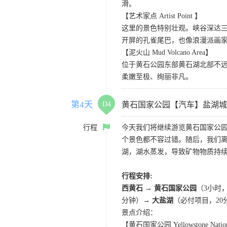
滑。
【艺术家点 Artist Point 】
这里的景色特别壮观。峡谷深达
开屏的孔雀尾巴，也像浪漫派画
【泥火山 Mud Volcano Area】
位于黄石公园东部黄石湖北部不
柔嫩至极、绚丽非凡。
第4天
D4
黄石国家公园【汽车】盐湖城
行程
今天我们将继续游览黄石国家公园
个景色都不容过错。随后，我们
湖，湖水蒸发，导致矿物物质持
行程安排:
西黄石 → 黄石国家公园
（3小时
分钟）→
大盐湖
（必付项目，20
景点介绍：
【黄石国家公园 Yellowstone Nation