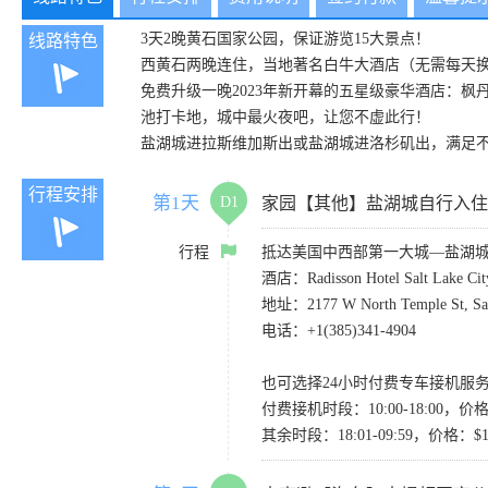
3天2晚黄石国家公园，保证游览15大景点！
线路特色
西黄石两晚连住，当地著名白牛大酒店（无需每天
免费升级一晚2023年新开幕的五星级豪华酒店：枫丹白露
池打卡地，城中最火夜吧，让您不虚此行！
盐湖城进拉斯维加斯出或盐湖城进洛杉矶出，满足
行程安排
第1天
D1
家园【其他】盐湖城自行入住
行程
抵达美国中西部第一大城—盐湖
酒店：Radisson Hotel Salt Lake City
地址：2177 W North Temple St, Salt 
电话：+1(385)341-4904
也可选择24小时付费专车接机服
付费接机时段：10:00-18:00
其余时段：18:01-09:59，价