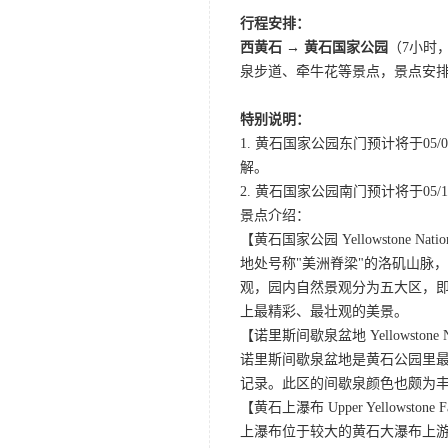
行程安排：
西黄石 → 黄石国家公园
（7小时
泉步道、牵牛花等景点，景点安
特别说明：
1. 黄石国家公园东门预计将于0
解。
2. 黄石国家公园南门预计将于05/10
景点介绍：
【黄石国家公园 Yellowstone Nation
地处号称"美洲脊梁"的洛矶山脉
观，园内自然景观分为五大区，
上最精彩、最壮观的美景。
【诺里斯间歇泉盆地 Yellowstone Norr
诺里斯间歇泉盆地是黄石公园里最
记录。此区的间歇泉颜色也颇为
【黄石上瀑布 Upper Yellowstone F
上瀑布位于较大的黄石大瀑布上游