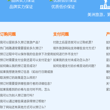
品牌实力保证
优质低价保证
美洲旅游，
订购问题
支付问题
产
我可以提前多久预订旅游产品？
付款之后是否就可以订购机票？
如
热门线路通常需要提前多久预订？
境外旅游网站支持哪些支付方式？
套
预订过程中可以保存我的信息供下次使用
如何进行外币支付？
如
预订时需要支付全款还是可以支付定金？
如果我的支付未成功怎么办？
是
吗？
如何确认我的预订是否成功？
如何处理支付后价格变动的问题？
酒
如果我想更改预订信息（如出行日期或旅
哪
取消预订的政策是怎么样的？
如
客姓名）怎么办？
预订时需要提供哪些旅行者的详细信息？
关
如果我看到的价格与支付时不同，怎么
紧
我可以为别人预订旅行吗？
办？
我可以通过哪些渠道获得预订帮助？
除了网站还有其他方式可以预订么？