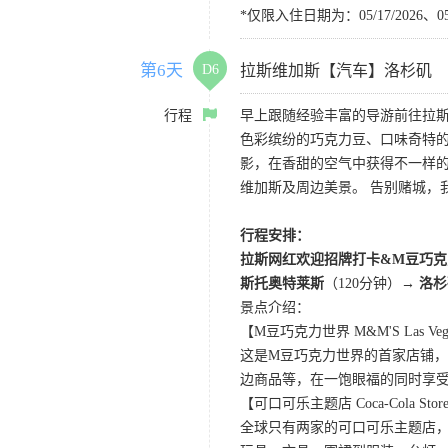
*仅限入住日期为：05/17/2026、05/1
第6天
D6
拉斯维加斯【汽车】洛杉矶
行程
早上跟随经验丰富的导游前往拉
色彩缤纷的巧克力豆、口味奇特的
影，在香甜的空气中获得不一样的观影
维加斯及周边美景。 告别赌城，
行程安排：
拉斯网红欢迎招牌打卡&M豆巧克
斯托奥特莱斯
（120分钟）
→ 洛
景点介绍：
【M豆巧克力世界 M&M'S Las Veg
这是M豆巧克力世界的首家店铺，
边商品等，在一饱眼福的同时享
【可口可乐主题店 Coca-Cola Store 
全球只有两家的可口可乐主题店