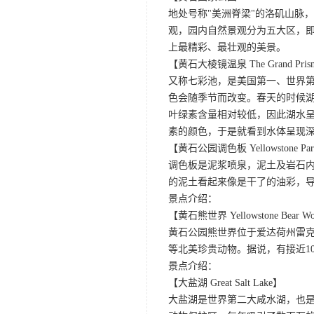
地处号称"美洲脊梁"的洛矶山脉
观，园内自然景观分为五大区，
上最精彩、最壮观的美景。
【黄石大棱镜温泉 The Grand Prismat
又称七彩池，是美国第一、世界第三
色会随季节而改变。春天的时候
叶绿素含量相对较低，因此湖水
素的颜色，于是就看到水体呈现
【黄石公园调色板 Yellowstone Park Pa
调色板是泥浆喷泉，泥土及岩石
的泥土看起来像是干了的油彩，
景点介绍：
【黄石熊世界 Yellowstone Bear Wo
黄石公园熊世界位于爱达荷州雷克
等北美珍贵动物。据说，有接近1
景点介绍：
【大盐湖 Great Salt Lake】
大盐湖是世界第二大咸水湖，也是