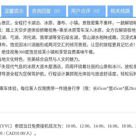
温馨提示
咨询回复（0）
用户点评（0）
相关线路
心景区，全程打卡湖泊、冰原、瀑布、小镇。景致密集不重样，一趟解锁
验：踏上天空步道体验俯瞰视角+乘坐冰原雪车深入冰原，全方位解锁极地
莲湖、弓湖、沛托湖、翡翠湖等宝石级名湖，雪山湖水相映成趣，沉浸式
瀑布，饱览因冰川消融形成两河交汇的倾泻景观，让您的旅程更具记忆点
绝佳视角360度饱览班芙小镇和享受自费美味午餐。
当地文化特色，完美结合自然与人文的魅力。
不失现代气息的冰原大道木屋酒店，四周环绕着壮丽的山景和冰川，放松
金牌导游全程为您保驾护航，行程设计兼顾观光体验与旅途舒适度，轻松玩
车体验，每位客人仅限携带一件随身行李（限：长65cm*宽45cm*高28
YC）参团当日免费接机班次为：10:00、12:00、14:00、16:00、18:
 / CAD10.00/人）。