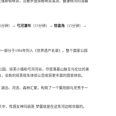
往强斯顿峡谷，沿着步道探秘峡谷溪流、叠瀑倾泻的清幽
15分钟）→
弓河瀑布
（15分钟）→
惊喜角
（15分钟）→
一部分于1984年列入《世界遗产名录》。整个国家公园
国家公园、班芙小镇和弓河河谷，尽揽落基山脉无与伦比的美
景台，全新的班芙缆车体验让您收获更丰富的感官体验。
、湖泊、河流、森林汇聚，构筑了一个集阳刚与灵秀于一
此。在影片中，性感女神玛丽莲·梦露就是在这条河边晾衣服的。