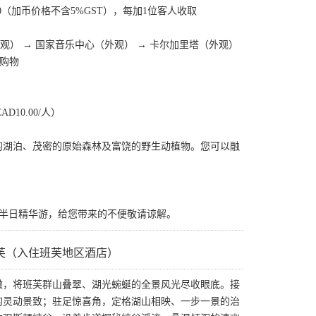
D$90（加币价格不含5%GST），每加1位客人收取
外观） → 国家音乐中心（外观） → 卡尔加里塔（外观）
店购物
AD10.00/人）
的湖泊、茂密的原始森林及富饶的野生动植物。您可以融
卡城魅力半日精华游，给您带来的不便敬请谅解。
芙（入住班芙地区酒店）
瞰，将班芙群山叠翠、湖光蜿蜒的全景风光尽收眼底。接
的灵动景致；驻足惊喜角，定格湖山相映、一步一景的治