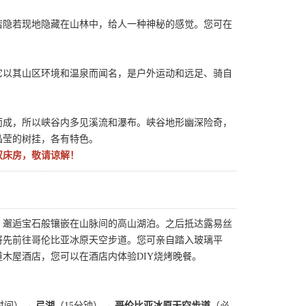
若隐若现地隐藏在山林中，给人一种神秘的感觉。您可在
它以其山区环境和温泉而闻名，是户外运动和远足、骑自
而成，所以峡谷内多见溪流和瀑布。峡谷地形幽深险奇，
晶莹的树挂，各有特色。
双床房，敬请谅解！
，邂逅宝石般镶嵌在山脉间的高山湖泊。之后抵达露易丝
将先前往哥伦比亚冰原天空步道。您可亲自踏入玻璃平
木屋酒店，您可以在酒店内体验DIY烧烤晚餐。
时间）→
弓湖
（15分钟）→
哥伦比亚冰原天空步道
（必