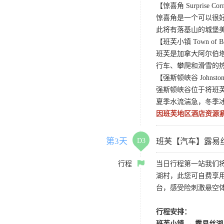
【惊喜角 Surprise Cor
惊喜角是一个可以很
此将有落基山的城堡
【班芙小镇 Town of B
班芙是加拿大阿尔伯
行车、攀爬和滑雪的
【强斯顿峡谷 Johnston
强斯顿峡谷位于将班
夏季水流湍急，冬季
因班芙地区酒店资源
第3天
D3
班芙【汽车】露易
行程
当日行程第一站我们
湖村，此您可自费享
台，感受险刺激悬空
行程安排：
班芙小镇 → 露易丝湖