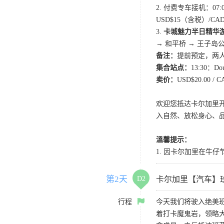
2. 付费专车接机：07
USD$15（含税）/
3.
卡城魅力半日精华
→ 和平桥 → 王子岛公园 
备注：
提前预定，两
集合站点：
13:30：Do
卖价：
USD$20.00 
欢迎您抵达卡尔加里
入自然、放松身心、
溫馨提示：
1. 因卡尔加里在牛仔
第2天
D2
卡尔加里【汽车】
行程
今天我们将驶入绝美
着打卡魔鬼岩，领略