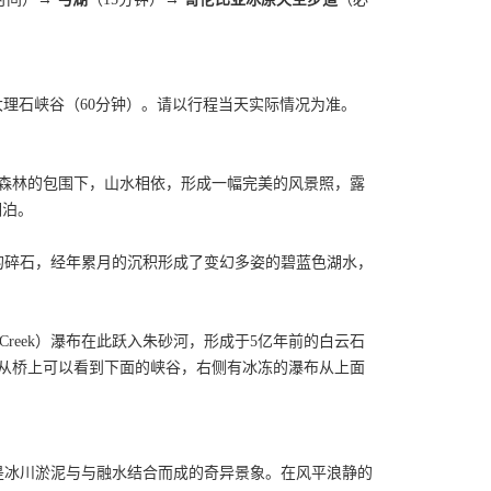
往大理石峡谷（60分钟）。请以行程当天实际情况为准。
森林的包围下，山水相依，形成一幅完美的风景照，露
湖泊。
的碎石，经年累月的沉积形成了变幻多姿的碧蓝色湖水，
umm Creek）瀑布在此跃入朱砂河，形成于5亿年前的白云石
从桥上可以看到下面的峡谷，右侧有冰冻的瀑布从上面
是冰川淤泥与与融水结合而成的奇异景象。在风平浪静的