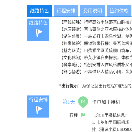
线路特色
行程安排
费用说明
签约付款
【环线揽胜】行程高效串联落基山脉核
线路特色
【冰原臻赏】直击哥伦比亚冰原核心体
【湖泊盛景】一站式打卡露易丝湖、梦
【独家体验】解锁独家行程：桑瓦普塔
【魅力班芙】自费乘坐班芙硫磺山缆车，
【文化休闲】班芙小镇自由探索，体验
【奢享随行】特别安排入住风格质朴又
【舒心畅游】不超过13人精品小团，
*出行提示：
为保证您出行过程中舒适的乘
行程安排
第1天
D1
卡尔加里接机
行程
卡尔加里接机信息：
1. 卡尔加里国际机场（Y
排（建议小费USD$8.00