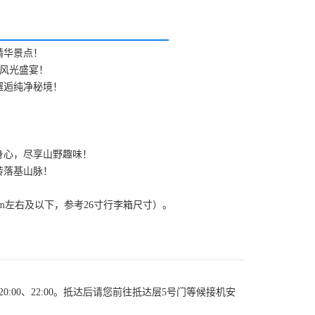
精华景点！
风光盛宴！
邂逅纯净秘境！
！
身心，尽享山野趣味！
转落基山脉！
cm左右及以下，参考26寸行李箱尺寸）。
00、20:00、22:00。抵达后请您前往抵达层5号门等候接机安