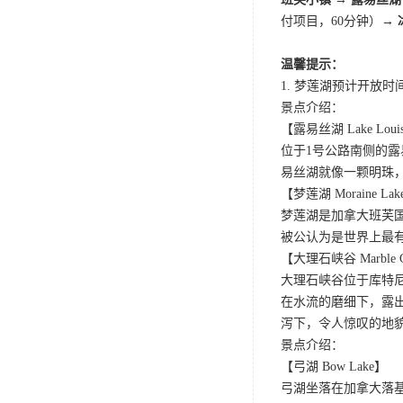
付项目，60分钟）→
温馨提示：
1. 梦莲湖预计开放
景点介绍：
【露易丝湖 Lake Loui
位于1号公路南侧的
易丝湖就像一颗明珠
【梦莲湖 Moraine Lak
梦莲湖是加拿大班芙
被公认为是世界上最
【大理石峡谷 Marble C
大理石峡谷位于库特尼国家
在水流的磨细下，露
泻下，令人惊叹的地
景点介绍：
【弓湖 Bow Lake】
弓湖坐落在加拿大落