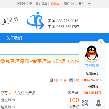
|
|
|
|
美元
繁體中文版
我的订单
购物车
用户中心
美国 888-776-0016
中国 0633-3691787
讯
关于我们
原+桑瓦普塔瀑布+金字塔湖 5日游（入住一
在线客服
美国热线
888-776-0016
下载行程
中国热线
客户满意度
已有
676人
关注此产品
400-119-1971
100%
出发城市：
0条点评
结束城市：