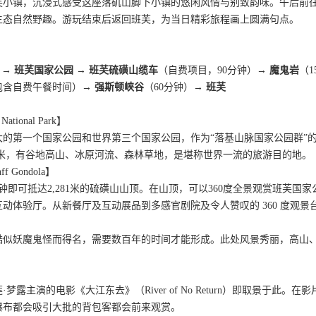
芙小镇，沉浸式感受这座落矶山脚下小镇的悠闲风情与别致韵味。午后前
生态自然野趣。游玩结束后返回班芙，为当日精彩旅程画上圆满句点。
 → 班芙国家公园 → 班芙硫磺山缆车
（自费项目，90分钟）→
魔鬼岩
（
，包含自费午餐时间）→
强斯顿峡谷
（60分钟）→
班芙
tional Park】
的第一个国家公园和世界第三个国家公园，作为“落基山脉国家公园群”的
方千米，有谷地高山、冰原河流、森林草地，是堪称世界一流的旅游目的地。
 Gondola】
钟即可抵达2,281米的硫磺山山顶。在山顶，可以360度全景观赏班芙
动体验厅。从新餐厅及互动展品到多感官剧院及令人赞叹的 360 度观
酷似妖魔鬼怪而得名，需要数百年的时间才能形成。此处风景秀丽，高山
】
·梦露主演的电影《大江东去》（River of No Return）即取景于
瀑布都会吸引大批的背包客都会前来观赏。