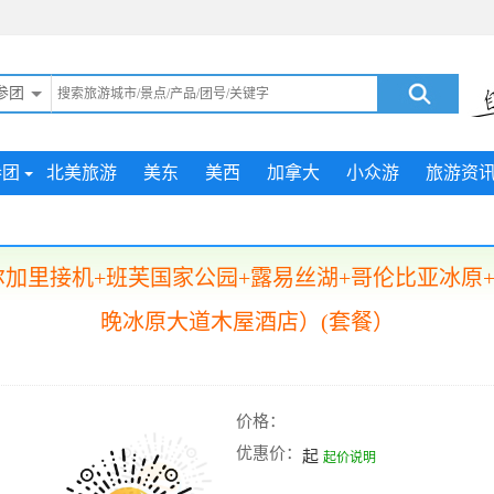
参团
参团
北美旅游
美东
美西
加拿大
小众游
旅游资
| 卡尔加里接机+班芙国家公园+露易丝湖+哥伦比亚冰
晚冰原大道木屋酒店）(套餐）
价格：
优惠价：
起
起价说明