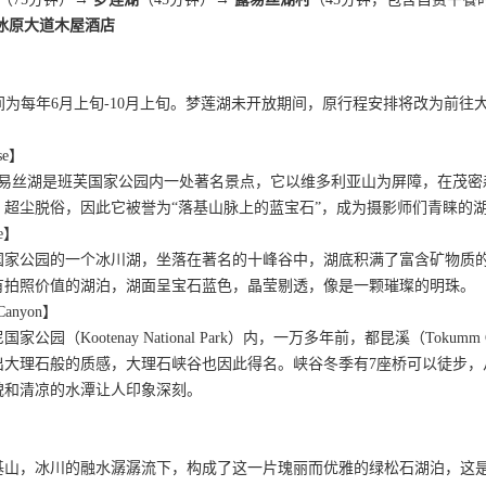
冰原大道木屋酒店
时间为每年6月上旬-10月上旬。梦莲湖未开放期间，原行程安排将改为前
se】
露易丝湖是班芙国家公园内一处著名景点，它以维多利亚山为屏障，在茂密
，超尘脱俗，因此它被誉为“落基山脉上的蓝宝石”，成为摄影师们青睐的
e】
国家公园的一个冰川湖，坐落在著名的十峰谷中，湖底积满了富含矿物质
有拍照价值的湖泊，湖面呈宝石蓝色，晶莹剔透，像是一颗璀璨的明珠。
anyon】
公园（Kootenay National Park）内，一万多年前，都昆溪（Tok
出大理石般的质感，大理石峡谷也因此得名。峡谷冬季有7座桥可以徒步，
貌和清凉的水潭让人印象深刻。
基山，冰川的融水潺潺流下，构成了这一片瑰丽而优雅的绿松石湖泊，这