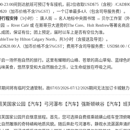
:00-23:00间到达航班可预订专车接机，前2位收取USD$75（含税）/CA
CAD$20（加币价格不含5%GST），一个订单最多4人（包含司导服务费）。
游行程安排
（3小时）：唐人街 → 名人地标中央图书馆 → 贝尔工作室（
→ River Café 或 在斯蒂芬大道旁的The Core、Holt Renfrew等著名商
人成团，保证有位；团上预定，届时以车上是否有空位为准。
ubleTree by Hilton Calgary North，共3小时（含接送及导览）。
/ CAD$28.00/人（加币价格不含5%GST；费用不含司导服务费：USD$8.00 / C
开启一场怀抱自然的旅行。这里有耀眼的山峰、苍翠的高山草甸、蓝绿色
品味美食，悠然享受和大自然融合之乐，让生命绽放在呼吸之间。
节期间将有临时交通管制，故07/03/2026-07/12/2026期间无法加订
班芙国家公园【汽车】弓河瀑布【汽车】强斯顿峡谷【汽车】班
班芙国家公园开启惬意旅程。首先，您可选择自费搭乘硫磺山缆车登顶俯
大自然雕琢的奇特嶙峋地质风貌。随后奔赴弓河瀑布，静观水流潺潺奔涌