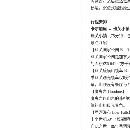
愈盛景。之后抵达班
秘境，沉浸式邂逅原
行程安排：
卡尔加里 → 班芙小镇
班芙小镇
（75分钟
景点介绍：
【班芙国家公园 Banff Na
班芙国家公园是加拿大
的面积达6,641平
【班芙硫磺山缆车 Banff
乘班芙观光缆车仅8分
景，山顶设有餐厅与互
【魔鬼岩 Hoodoos】
魔鬼岩以山岩的造型
体的山川风光景色。
【弓河瀑布 Bow Falls
上个世纪50年代玛丽莲
自此之后，每年弓河