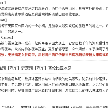
ner 】
好滴欣赏班夫费尔蒙酒店的观景点，酒店坐落在山间，具有古朴的外观，
美誉的班夫费尔蒙酒店及背后映衬的硫磺山景尽收眼底。
anff】
塔省班芙国家公园内的一个小镇，是加拿大最受欢迎的旅游目的地之一。
热门目的地之一。
 Canyon】
芙镇与露易丝湖串联在一起的弓谷公园大道上，它是由数千年的河水侵蚀
冰雪覆盖。峡谷内植被覆盖茂盛，夏季郁郁葱葱、空气清新，冬季挂满了
紧张，无法指定入住房型，届时将由酒店依据当日房况随机安排大床房或
丝湖【汽车】梦莲湖【汽车】哥伦比亚冰原
将来到露易丝湖，欣赏冰蓝湖水与雪山相映的绝美景致。随后前往梦莲湖
用午餐。午后前往弓湖，将冰川融水汇成的澄澈湖景尽收眼底。之后我们
体验的同时，尽情俯瞰广阔冰原的壮阔地貌。游览结束后前往入住冰原大道
（75分钟）→
梦莲湖
（45分钟）→
露易丝湖村
（45分钟，包含自费午餐