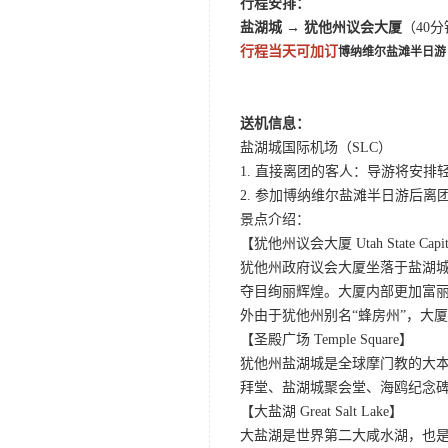
行程安排：
盐湖城 → 犹他州议会大厦
（40
行程当天可加订
博纳维尔盐滩半日游
送机信息：
盐湖城国际机场（SLC）
1. 直接离团的客人：导游将安排轻
2. 参加博纳维尔盐滩半日游后离团
景点介绍：
【犹他州议会大厦 Utah State Capi
犹他州政府议会大厦坐落于盐湖
夺目绚丽辉煌。大厦内部更加富
外由于犹他州别名“蜂房州”，大
【圣殿广场 Temple Square】
犹他州盐湖城是全球摩门教的大
拜堂、盐湖城聚会堂、海鸥纪念碑
【大盐湖 Great Salt Lake】
大盐湖是世界第二大咸水湖，也是