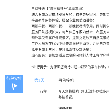
自费升级【“峡谷精神号”尊享车厢】
进入专属双层拱顶观景车厢，独享更多空间、更加
特设豪华用餐体验，搭配专业葡萄酒进餐；
两顿早餐、两顿午餐、一顿晚餐尽情享用，同时提
服务团队规模扩大，每节休息车厢内新增一名服务
额外享受专属户外观景区，提供充足欣赏自然美景
工作人员将在行程中科普沿途野生动物，介绍自然
私享专属卫生间，提升私密性及舒适度；
贴心服务：更加舒适及宽敞的可倾斜人体工程学座
*出行提示：为保证您出行过程中舒适的乘车体验，每位
行程安排
第1天
D1
丹佛接机
行程
今天您将搭乘飞机抵达科罗拉多
养精蓄锐。
接机信息：