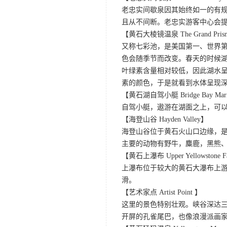
老忠实间歇泉因其始终如一的有规
且从不间断。老忠实游客中心会
【黄石大棱镜温泉 The Grand Prismat
又称七彩池，是美国第一、世界第三
色会随季节而改变。春天的时候
叶绿素含量相对较低，因此湖水
素的颜色，于是就看到水体呈现
【黄石湖自驾小艇 Bridge Bay Marina 
自驾小艇，遨游在湖面之上，可
【海登山谷 Hayden Valley】
海登山谷位于黄石火山口边缘，
主要的动物有野牛，麋鹿，黑熊
【黄石上瀑布 Upper Yellowstone F
上瀑布位于较大的黄石大瀑布上游
滑。
【艺术家点 Artist Point 】
这里的景色特别壮观。峡谷深达
开屏的孔雀尾巴，也像浪漫派画