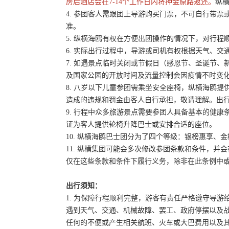
房后酒店会在7-14个工作日内将押金原路返还。
纵横
4. 参团客人需跟团上导游购买门票，不可自行带票或
准。
5. 纵横海鸥有权在方便出团操作的情况下，对行
6. 实际出行过程中，导游或司机有权根据天气、
7. 如遇景点临时关闭或节假日（感恩节、圣诞节
及国家公园的开放时间及流量控制会因疫情不时变
8. 八岁以下儿童参团需乘坐安全座椅，纵横海鸥提
造成的违规和罚金由客人自行承担，敬请理解。出
9. 行程中众多旅游景点需要参团人具备基本的健
证为客人提供轮椅升降巴士或安排合适的座位。
10. 纵横海鸥巴士团分为了四个等级：银榜惠享、
11. 纵横集团可能会多次修改参团条款和条件，
仅在这些条款和条件下履行义务，除非在此条例中
出行须知：
1. 为保障行程顺利完整，游客有责任严格遵守导
遇到天气、交通、机械故障、罢工、政府停摆以及
任何的不便或产生相关航班、火车或大巴费用以及