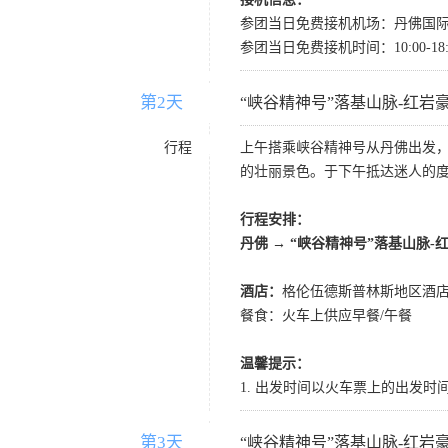
参团当日免费接机机场：丹佛国际
参团当日免费接机时间：10:00
第2天
D2
“峡谷精神号”落基山脉-红岩
行程
上午搭乘峡谷精神号从丹佛出发
的壮丽景色。于下午抵达迷人的
行程安排：
丹佛 → “峡谷精神号”落基山脉
酒店：
格伦伍德斯普林斯地区酒
餐食：火车上供应早餐/午餐
温馨提示：
1. 出发时间以火车票上的出发
第3天
D3
“峡谷精神号”落基山脉-红岩