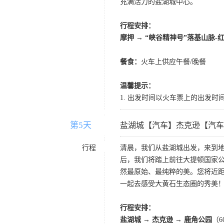
充满活力的盐湖城中心。
行程安排：
摩押 → “峡谷精神号”落基山脉-
餐食：
火车上供应午餐/晚餐
温馨提示：
1. 出发时间以火车票上的出发
第5天
D5
盐湖城【汽车】杰克逊【汽车
行程
清晨，我们从盐湖城出发，来到地
后，我们将踏上前往大提顿国家
然最原始、最纯粹的美。您将近
一起去感受大黄石生态圈的秀美
行程安排：
盐湖城 → 杰克逊 → 鹿角公园
（