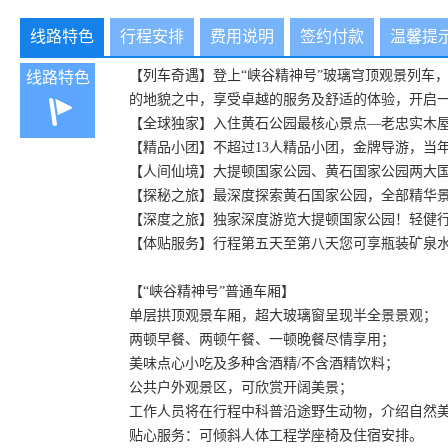
线路特色
行程安排
费用说明
签约付款
温馨提
【列车奇遇】登上“峡谷精神号”玻璃穹顶观景列车
线路特色
的地貌之中，享受卓越的服务及舒适的体验，开启
【全球独家】入住黄石公园最核心景点—老忠实木
【精品小团】不超过13人精品小团，金牌导游，当
【人间仙境】大提顿国家公园、黄石国家公园两大
【探秘之旅】最深度探索黄石国家公园，全部精华
【深度之旅】独家深度游览大提顿国家公园！轻健
【体贴服务】行程第五天至第八天您可享瓶装矿泉
【“峡谷精神号”普通车厢】
单层拱顶观景车厢，超大玻璃窗呈现半全景景观；
两顿早餐、两顿午餐、一顿晚餐尽情享用；
美味点心小吃及多种含酒精/不含酒精饮料；
公共户外观景区，可欣赏开阔美景；
工作人员将在行程中科普沿途野生动物，介绍自然
贴心服务：可倾斜人体工程学座椅及住宿安排。