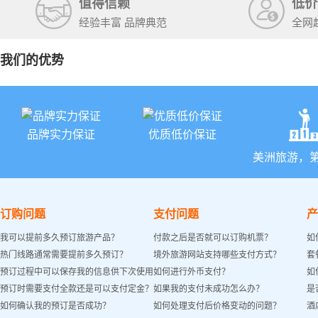
值得信赖
低价
经验丰富 品牌典范
全网
我们的优势
品牌实力保证
优质低价保证
美洲旅游，
订购问题
支付问题
产
我可以提前多久预订旅游产品？
付款之后是否就可以订购机票？
如
热门线路通常需要提前多久预订？
境外旅游网站支持哪些支付方式？
套
预订过程中可以保存我的信息供下次使用
如何进行外币支付？
如
预订时需要支付全款还是可以支付定金？
如果我的支付未成功怎么办？
是
吗？
如何确认我的预订是否成功？
如何处理支付后价格变动的问题？
酒