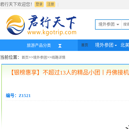
君行天下欢迎您！
|
登录
注册
境外参团
境外参团
北
旅游产品分类
首页
当前位置：
>>
>>
首页
境外参团
线路详情
【银榜惠享】不超过13人的精品小团丨丹佛接机+
编号：Z1521