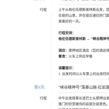
行程
上午从格伦伍德斯普林斯出发，您
壮丽的山景，并在接近通往拱门国
束美好的一天。
行程安排：
格伦伍德斯普林斯 → “峡谷精神
酒店：
摩押地区酒店（您的酒店
餐食：
火车上供应早餐
温馨提示：
1. 出发时间以火车票上的出发
第4天
D4
“峡谷精神号”落基山脉-红岩豪
行程
中午出发搭乘长途巴士从摩押出
堡门时欣赏雄伟的岩层壮丽景色