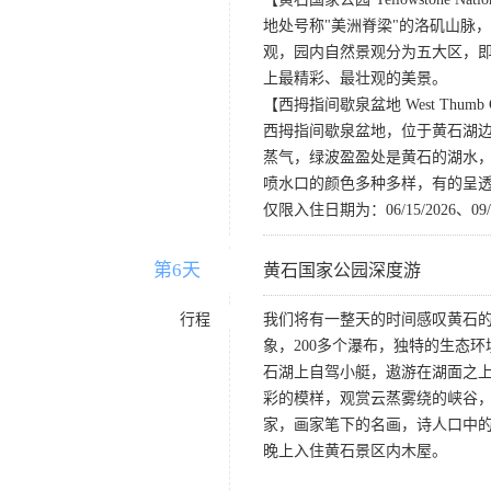
地处号称"美洲脊梁"的洛矶山脉
观，园内自然景观分为五大区，
上最精彩、最壮观的美景。
【西拇指间歇泉盆地 West Thumb Gey
西拇指间歇泉盆地，位于黄石湖
蒸气，绿波盈盈处是黄石的湖水
喷水口的颜色多种多样，有的呈
仅限入住日期为：06/15/2026、09/22/
第6天
D6
黄石国家公园深度游
行程
我们将有一整天的时间感叹黄石的
象，200多个瀑布，独特的生态
石湖上自驾小艇，遨游在湖面之
彩的模样，观赏云蒸雾绕的峡谷
家，画家笔下的名画，诗人口中
晚上入住黄石景区内木屋。