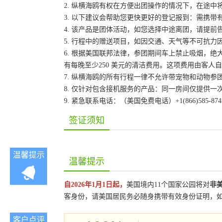
2. 纵横海鸥有权在方便出团操作的情况下，在途
3. 以下建议会帮助您更快更好的登记报到：需携带
4. 该产品是团体活动，如您选择中途离团，请提
5. 行程中的赠送项目，如因交通、天气等不可抗
6. 根据美国联邦法律，参团期间车上禁止吸烟，
有每晚至少250 美元的清洁费用。这项费用由客
7. 纵横海鸥的所有行程一律不允许带宠物和动物参
8. 仅针对包含接机服务的产品：同一房间仅提供
9. 紧急联系电话：（美国免费电话）+1(866)585-87
签证须知
温馨提示
温馨提示
自2026年1月1日起，
美国境内11个国家公园将对
非
客身份，请美国居民务必随身携带有效身份证明，
客户点评