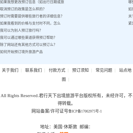
如果我想更改预订信息（如出行日期或旅
哪
取消预订的政策是怎么样的？
如
客姓名）怎么办？
预订时需要提供哪些旅行者的详细信息？
关
如果我看到的价格与支付时不同，怎么
紧
我可以为别人预订旅行吗？
办？
我可以通过哪些渠道获得预订帮助？
除了网站还有其他方式可以预订么？
如何开始预订境外旅游产品
|
|
|
|
|
关于我们
联系我们
付款方式
预订须知
常见问题
站点地
|
图
All Rights Reserved.君行天下出境旅游平台版权所有，未经许可，不
得转载。
网站备案/许可证号
鲁ICP备17002975号-1
地址：美国·休斯敦 邮编：