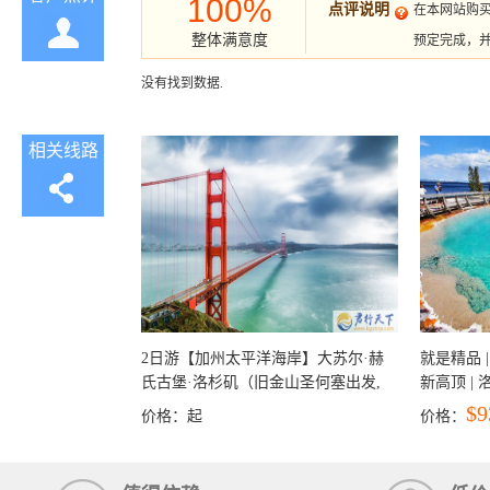
100%
点评说明
在本网站购
整体满意度
预定完成，
没有找到数据.
相关线路
2日游【加州太平洋海岸】大苏尔·赫
就是精品 |
氏古堡·洛杉矶（旧金山圣何塞出发,
新高顶 |
洛杉矶结束）
彩穴+马
$9
价格：
起
价格：
石国家公
+锡安国家