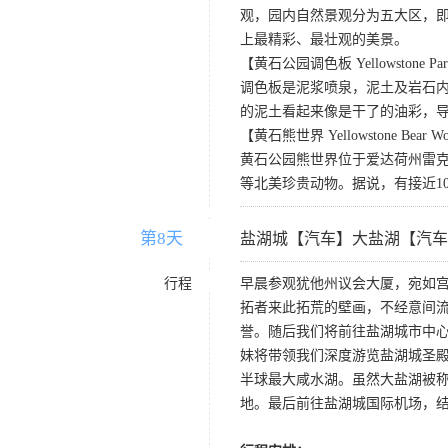
观，园内自然景观分为五大区，
上最精彩、最壮观的美景。
【黄石公园调色板 Yellowstone Park Pa
调色板是泥浆喷泉，泥土及岩石
的泥土看起来像是干了的油彩，
【黄石熊世界 Yellowstone Bear Wo
黄石公园熊世界位于爱达荷州雷克
等北美珍贵动物。据说，有接近1
第8天
D8
盐湖城【汽车】大盐湖【汽车
行程
早晨参观犹他州议会大厦，宛如
拓者来此拓荒的壁画，不经意间流
誉。随后我们将前往盐湖城市中
妹将带领我们深度游览盐湖城圣
半球最大咸水湖。虽然大盐湖被称
地。最后前往盐湖城国际机场，