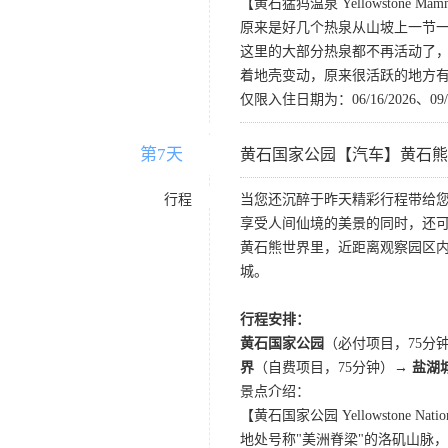
【黄石猛犸温泉 Yellowstone Mammot
原来是好几个热泉从山坡上一节一
这里的大部分热泉都不再活动了
着地壳变动，原来很活跃的地方
仅限入住日期为：06/16/2026、09/23/
第7天
D7
黄石国家公园【汽车】黄石熊
行程
当您还沉醉于昨天精彩行程带给
享受人间仙境的美景的同时，还
黄石熊世界里，近距离观察园区
城。
行程安排：
黄石国家公园
（必付项目，75
界
（自费项目，75分钟）→
盐湖
景点介绍：
【黄石国家公园 Yellowstone Nation
地处号称"美洲脊梁"的洛矶山脉