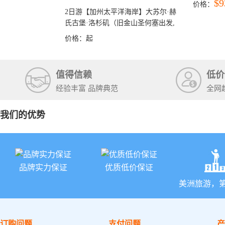
$9
价格：
石国家公
2日游【加州太平洋海岸】大苏尔·赫
+锡安国家
氏古堡·洛杉矶（旧金山圣何塞出发,
洛杉矶结束）
价格：
起
值得信赖
低价
经验丰富 品牌典范
全网
我们的优势
品牌实力保证
优质低价保证
美洲旅游，
订购问题
支付问题
产