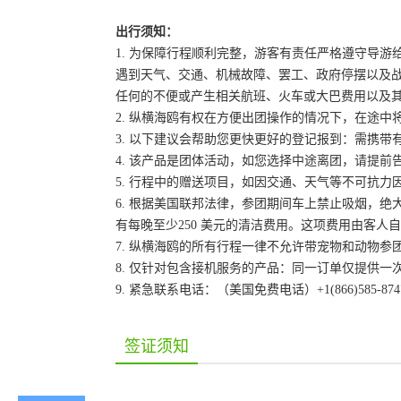
出行须知：
1. 为保障行程顺利完整，游客有责任严格遵守导
遇到天气、交通、机械故障、罢工、政府停摆以及
任何的不便或产生相关航班、火车或大巴费用以及
2. 纵横海鸥有权在方便出团操作的情况下，在途
3. 以下建议会帮助您更快更好的登记报到：需携带
4. 该产品是团体活动，如您选择中途离团，请提
5. 行程中的赠送项目，如因交通、天气等不可抗
6. 根据美国联邦法律，参团期间车上禁止吸烟，
有每晚至少250 美元的清洁费用。这项费用由客
7. 纵横海鸥的所有行程一律不允许带宠物和动物参
8. 仅针对包含接机服务的产品：同一订单仅提供
9. 紧急联系电话：（美国免费电话）+1(866)585-87
签证须知