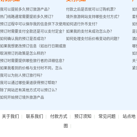
我可以提前多久预订旅游产品？
付款之后是否就可以订购机票？
如
热门线路通常需要提前多久预订？
境外旅游网站支持哪些支付方式？
套
预订过程中可以保存我的信息供下次使用
如何进行外币支付？
如
预订时需要支付全款还是可以支付定金？
如果我的支付未成功怎么办？
是
吗？
如何确认我的预订是否成功？
如何处理支付后价格变动的问题？
酒
如果我想更改预订信息（如出行日期或旅
哪
取消预订的政策是怎么样的？
如
客姓名）怎么办？
预订时需要提供哪些旅行者的详细信息？
关
如果我看到的价格与支付时不同，怎么
紧
我可以为别人预订旅行吗？
办？
我可以通过哪些渠道获得预订帮助？
除了网站还有其他方式可以预订么？
如何开始预订境外旅游产品
|
|
|
|
|
关于我们
联系我们
付款方式
预订须知
常见问题
站点地
|
图