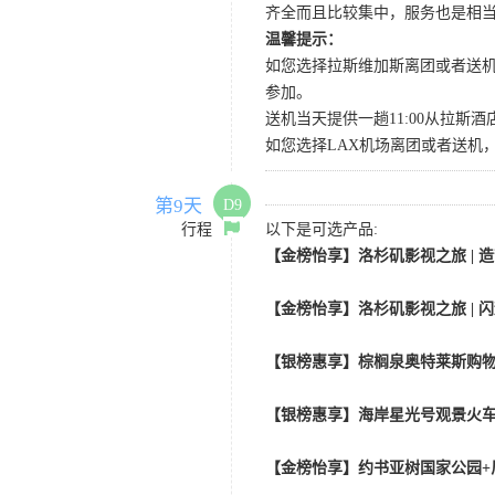
齐全而且比较集中，服务也是相
温馨提示：
如您选择拉斯维加斯离团或者送机
参加。
送机当天提供一趟11:00从拉斯酒
如您选择LAX机场离团或者送机，请
第9天
D9
行程
以下是可选产品:
【金榜怡享】洛杉矶影视之旅 | 造
【金榜怡享】洛杉矶影视之旅 | 闪
【银榜惠享】棕榈泉奥特莱斯购物
【银榜惠享】海岸星光号观景火车
【金榜怡享】约书亚树国家公园+