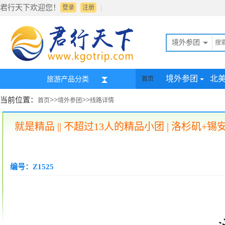
君行天下欢迎您！
|
登录
注册
境外参团
境外参团
北
旅游产品分类
首页
当前位置：
>>
>>
首页
境外参团
线路详情
就是精品 || 不超过13人的精品小团 | 洛杉
编号：Z1525