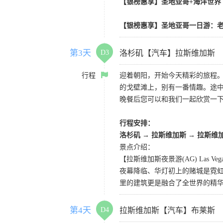
【银榜惠享】圣地亚哥+海洋世界
【银榜惠享】圣地亚哥一日游：老
第3天
D3
洛杉矶【汽车】拉斯维加斯
行程
迎着朝阳，开始今天精彩的旅程
的戈壁滩上，别有一番情趣。途
晚餐后您可以和我们一起欣赏一
行程安排：
洛杉矶
→
拉斯维加斯
→
拉斯维
景点介绍：
【拉斯维加斯夜景游(AG) Las Vegas N
夜幕降临、华灯初上的赌城是霓虹
里的建筑更是融合了全世界的精
第4天
D4
拉斯维加斯【汽车】布莱斯