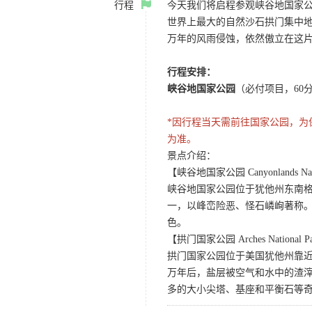
行程
今天我们将启程参观峡谷地国家
世界上最大的自然沙石拱门集中地
万年的风雨侵蚀，依然傲立在这
行程安排：
峡谷地国家公园
（必付项目，60
*因行程当天需前往国家公园，
为准。
景点介绍：
【峡谷地国家公园 Canyonlands Nati
峡谷地国家公园位于犹他州东南
一，以峰峦险恶、怪石嶙峋著称。
色。
【拱门国家公园 Arches National P
拱门国家公园位于美国犹他州靠近
万年后，盐层被空气和水中的渣
多的大小尖塔、基座和平衡石等