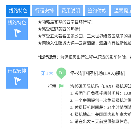
线路特色
行程安排
费用说明
签约付款
温馨提
★领略最完整的西南巨环行程！
线路特色
★感受狂野美西的热情！
★享受五大著名国家公园、三大世界级景区赋予的
★两晚入住赌城大道—云霄酒店，酒店内有拉斯维
*出行提示：
为保证您出行过程中舒适的乘车体验，每位
行程安排
第1天
D1
洛杉矶国际机场(LAX)接机
行程
洛杉矶国际机场（LAX）接机须
1. 参团当日免费接机时间段：10:00-
2. 一个房间提供一次免费接机
3. 付费接机时间段：24小时随到随
4. 接机地点：美国国内和加拿大航班请
5. 请在出发三天前提供航班信