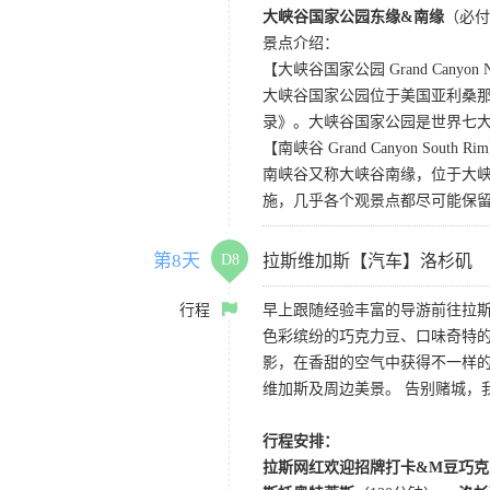
大峡谷国家公园东缘&南缘
（必付
景点介绍：
【大峡谷国家公园 Grand Canyon Nat
大峡谷国家公园位于美国亚利桑那州
录》。大峡谷国家公园是世界七
【南峡谷 Grand Canyon South Ri
南峡谷又称大峡谷南缘，位于大
施，几乎各个观景点都尽可能保
第8天
D8
拉斯维加斯【汽车】洛杉矶
行程
早上跟随经验丰富的导游前往拉
色彩缤纷的巧克力豆、口味奇特的
影，在香甜的空气中获得不一样的观影
维加斯及周边美景。 告别赌城，
行程安排：
拉斯网红欢迎招牌打卡&M豆巧克