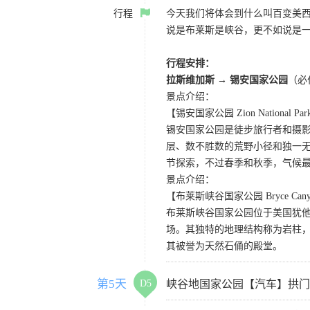
行程
今天我们将体会到什么叫百变美
说是布莱斯是峡谷，更不如说是
行程安排：
拉斯维加斯 → 锡安国家公园
（必
景点介绍：
【锡安国家公园 Zion National Pa
锡安国家公园是徒步旅行者和摄
层、数不胜数的荒野小径和独一
节探索，不过春季和秋季，气候
景点介绍：
【布莱斯峡谷国家公园 Bryce Canyon 
布莱斯峡谷国家公园位于美国犹
场。其独特的地理结构称为岩柱
其被誉为天然石俑的殿堂。
第5天
D5
峡谷地国家公园【汽车】拱门