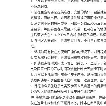
1. 18岁以下未成年人或儿童必须由成人陪伴参
不超过24周。
2. 请在预定时务必提供准确、完整的资讯，包括
定错误，影响出行。如因您提供错误资讯而造成损
3. 酒店有不同的房间类型，例如一张King/Queen
店要求，每组参团客人需至少携带一张可在目的地
房后酒店会在7-14个工作日内将押金原路返还。纵
4. 参团客人需跟团上导游购买门票，不可自行带票或
准。
5. 纵横海鸥有权在方便出团操作的情况下，对行
6. 实际出行过程中，导游或司机有权根据天气、
7. 如遇景点临时关闭或节假日（感恩节、圣诞节
点及国家公园的开放时间及流量控制会因疫情不时
8. 八岁以下儿童参团需乘坐安全座椅，纵横海鸥提
造成的违规和罚金由客人自行承担，敬请理解。出
9. 行程中众多旅游景点需要参团人具备基本的健
证为客人提供轮椅升降巴士或安排合适的座位。
10. 纵横集团可能会多次修改参团条款和条件，
仅在这些条款和条件下履行义务，除非在此条例中