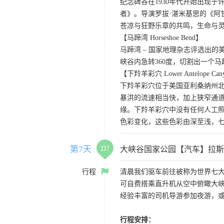
纪念碑谷在1930年代开始出现
者》。导演罗拔·湛米基思的《阿
苍凉与狂野乐章的共鸣，生命与
【马蹄湾 Horseshoe Bend】
马蹄湾 – 国家地理杂志评选出
峡谷内急转360度，切割出一个
【下羚羊彩穴 Lower Antelope Can
下羚羊彩穴位于美国亚利桑纳州
暴洪的流速相当快，加上狭窄通
缘。下羚羊彩穴中没有任何人工照
色彩变化，这些色彩由深至浅，
第7天
D7
大峡谷国家公园【汽车】拉斯
行程
清晨我们驱车前往被称为世界七
可自费搭乘直升机从空中俯瞰大
经验丰富的司机导游参加夜游，
行程安排：