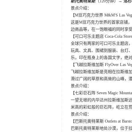
斯托奥特莱斯
（120分钟）→
洛杉
景点介绍：
【M豆巧克力世界 M&M'S Las Veg
这是M豆巧克力世界的首家店铺，
边商品等，在一饱眼福的同时享
【可口可乐主题店 Coca-Cola Store 
全球只有两家的可口可乐主题店
玩具、文具、围裙到服装、台灯、
乐，印在瓶身上的各国文字，绝
【飞越拉斯维加斯 FlyOver Las Ve
飞越拉斯维加斯是亮相在拉斯维加
滑过广阔的草原和高耸的山峰，
景点介绍：
【七彩巨石阵 Seven Magic Mounta
一望无垠的内华达州拉斯维加斯远郊的
米高的彩虹般的巨石阵，屹立在
景点介绍：
【巴斯托奥特莱斯 Outlets at Bars
巴斯托奥特莱斯地处沙漠，位于