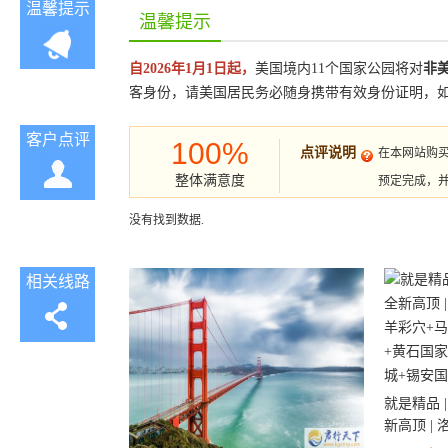
温馨提示
温馨提示
自2026年1月1日起，
美国境内11个国家公园将对
非
客身份，请美国居民务必随身携带有效身份证明，
客户点评
100%
点评说明
在本网站购
整体满意度
预定完成，
没有找到数据.
相关线路
就是精品 |
新高顶 |
彩穴+马