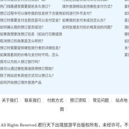
热门线路通常需要提前多久预订？
境外旅游网站支持哪些支付方式？
套
预订过程中可以保存我的信息供下次使用
如何进行外币支付？
如
预订时需要支付全款还是可以支付定金？
如果我的支付未成功怎么办？
是
吗？
如何确认我的预订是否成功？
如何处理支付后价格变动的问题？
酒
如果我想更改预订信息（如出行日期或旅
哪
取消预订的政策是怎么样的？
如
客姓名）怎么办？
预订时需要提供哪些旅行者的详细信息？
关
如果我看到的价格与支付时不同，怎么
紧
我可以为别人预订旅行吗？
办？
我可以通过哪些渠道获得预订帮助？
除了网站还有其他方式可以预订么？
如何开始预订境外旅游产品
|
|
|
|
|
关于我们
联系我们
付款方式
预订须知
常见问题
站点地
|
图
All Rights Reserved.君行天下出境旅游平台版权所有，未经许可，不