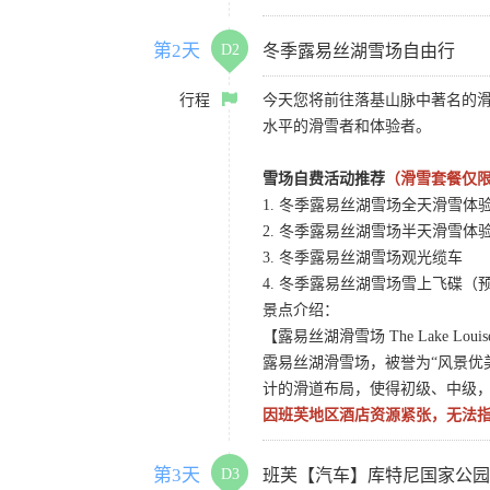
第2天
D2
冬季露易丝湖雪场自由行
行程
今天您将前往落基山脉中著名的
水平的滑雪者和体验者。
雪场自费活动推荐
（滑雪套餐仅限
1. 冬季露易丝湖雪场全天滑雪体
2. 冬季露易丝湖雪场半天滑雪体
3. 冬季露易丝湖雪场观光缆车
4. 冬季露易丝湖雪场雪上飞碟（
景点介绍：
【露易丝湖滑雪场 The Lake Louise 
露易丝湖滑雪场，被誉为“风景优美
计的滑道布局，使得初级、中级
因班芙地区酒店资源紧张，无法
第3天
D3
班芙【汽车】库特尼国家公园