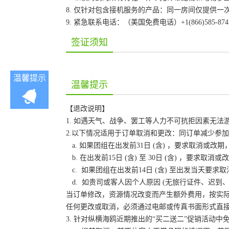
8. 仅针对包含接机服务的产品：同一房间仅提供
9. 紧急联系电话：（美国免费电话）+1(866)585-87
签证须知
温馨提示
温馨提示
【退改说明】
1. 如遇天气、战争、罢工等人力不可抗拒因素无
2.以下情况适用于订单取消和更改：同订单减少参
a. 如果团组在出发前31日 (含) ，要求取消
b. 在出发前15日 (含) 至 30日 (含) ，要
c. 如果团组在出发前14日 (含) 至出发当天
d. 如贵司或客人因个人原因 (无旅行证件、迟
当订单修改，资源情况改变而产生额外费用，按实
任何更改或取消，必须通过电邮或传真书面形式直
3. 针对纵横海鸥近期推出的“买二送二”促销活动