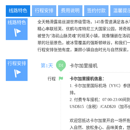
线路特色
行程安排
费用说明
签约付款
温馨提
全天畅滑露易丝湖世界级雪场，145条雪道满足各
线路特色
精心串联班芙、优鹤与库特尼三大国家公园，将奇
被誉为“洛矶山脉灵魂”的班芙小镇，就像镶嵌在洛
翠的壮丽景色，被冰雪覆盖的强斯顿峡谷，和我们
行程安排张弛有度，兼顾小镇自由时光与自然探索
行程安排
第1天
D1
卡尔加里接机
行程
卡尔加里接机信息：
1. 卡尔加里国际机场（YYC）参团当
排。
2. 付费专车接机：07:00-23
USD$15（含税）/CAD$20（
欢迎您抵达卡尔加里开启一场怀
入自然、放松身心、品味美食，