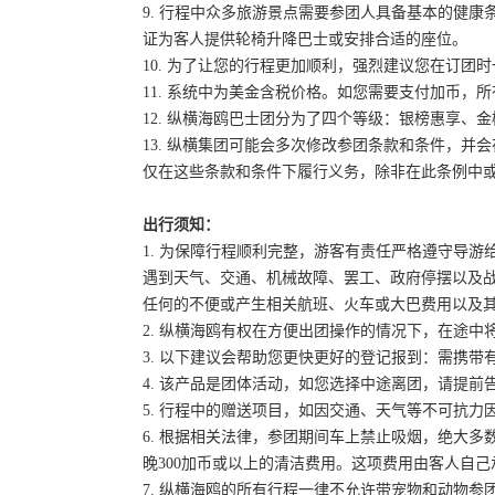
9. 行程中众多旅游景点需要参团人具备基本的健
证为客人提供轮椅升降巴士或安排合适的座位。
10. 为了让您的行程更加顺利，强烈建议您在订
11. 系统中为美金含税价格。如您需要支付加币，所
12. 纵横海鸥巴士团分为了四个等级：银榜惠享、
13. 纵横集团可能会多次修改参团条款和条件，
仅在这些条款和条件下履行义务，除非在此条例中
出行须知：
1. 为保障行程顺利完整，游客有责任严格遵守导
遇到天气、交通、机械故障、罢工、政府停摆以及
任何的不便或产生相关航班、火车或大巴费用以及
2. 纵横海鸥有权在方便出团操作的情况下，在途
3. 以下建议会帮助您更快更好的登记报到：需携带
4. 该产品是团体活动，如您选择中途离团，请提
5. 行程中的赠送项目，如因交通、天气等不可抗
6. 根据相关法律，参团期间车上禁止吸烟，绝大
晚300加币或以上的清洁费用。这项费用由客人自
7. 纵横海鸥的所有行程一律不允许带宠物和动物参