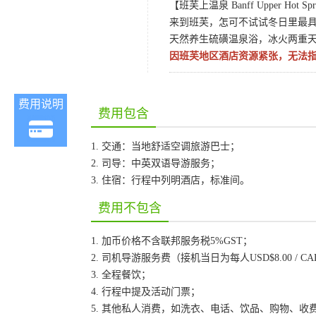
【班芙上温泉 Banff Upper Hot Spr
来到班芙，怎可不试试冬日里最
天然养生硫磺温泉浴，冰火两重
因班芙地区酒店资源紧张，无法
费用说明
费用包含
1. 交通：当地舒适空调旅游巴士；
2. 司导：中英双语导游服务；
3. 住宿：行程中列明酒店，标准间。
费用不包含
1. 加币价格不含联邦服务税5%GST；
2. 司机导游服务费（接机当日为每人USD$8.00 / C
3. 全程餐饮；
4. 行程中提及活动门票；
5. 其他私人消费，如洗衣、电话、饮品、购物、收