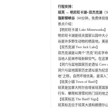
行程安排：
班芙
→
明尼旺卡湖+
双杰克湖
（
强斯顿峡谷
（60分钟，免费体验
景点介绍：
【明尼旺卡湖 Lake Minnewanka】
明尼旺卡湖是班夫国家公园中大小
谷是许多野生动物的栖息地，美
【双杰克湖 Two Jack Lake】
双杰克湖是以两个“杰克”的名字
当地人前来呼吸新鲜空气。在这
【洞穴与盆地国家历史遗址 Cave and Basi
洞穴与盆地国家历史遗址是为纪念
地"之称，自然环境优美，是深入
【班芙小镇 Town of Banff】
班芙是加拿大阿尔伯塔省班芙国
行车、攀爬和滑雪的热门目的地
【班芙标志 The Banff Sign】
班芙标志位于班芙大道和朗德尔山