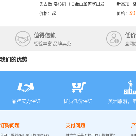
氏古堡·洛杉矶（旧金山圣何塞出发,
新高顶 |
洛杉矶结束）
彩穴+马
$9
价格：
起
价格：
石国家公
+锡安国家
值得信赖
低价
经验丰富 品牌典范
全网
我们的优势
品牌实力保证
优质低价保证
美洲旅游，
订购问题
支付问题
产
我可以提前多久预订旅游产品？
付款之后是否就可以订购机票？
如