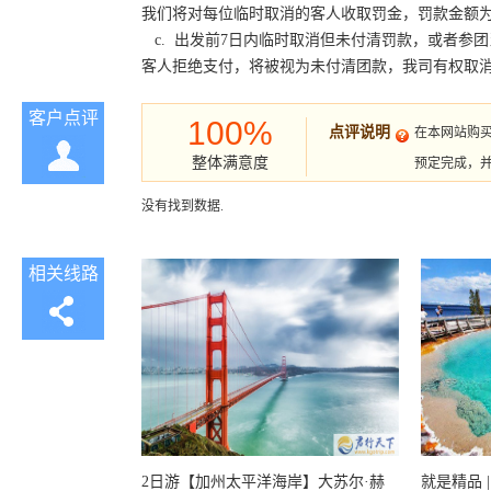
我们将对每位临时取消的客人收取罚金，罚款金额为
c. 出发前7日内临时取消但未付清罚款，或者参
客人拒绝支付，将被视为未付清团款，我司有权取
客户点评
100%
点评说明
在本网站购
整体满意度
预定完成，
没有找到数据.
相关线路
2日游【加州太平洋海岸】大苏尔·赫
就是精品 |