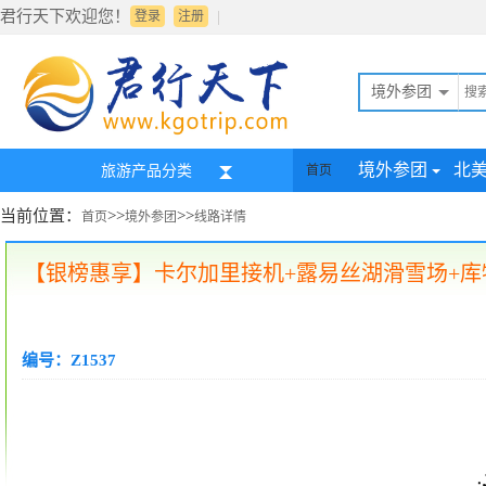
君行天下欢迎您！
|
登录
注册
境外参团
境外参团
北
旅游产品分类
首页
当前位置：
>>
>>
首页
境外参团
线路详情
【银榜惠享】卡尔加里接机+露易丝湖滑雪场+库特
编号：Z1537