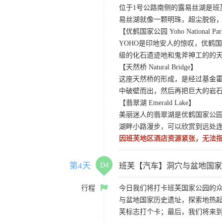
位于1号公路南侧的露易丝湖是
易丝湖就像一颗明珠，超尘脱俗，
【优鹤国家公园 Yoho National Pa
YOHO是印地安人的惊叹，优鹤
级的化石遗迹地和鬼斧神工的的
【天然桥 Natural Bridge】
这座天然桥的形成，是经过基金
中破壁而出，然后再把巨大的岩石
【翡翠湖 Emerald Lake】
美丽迷人的翡翠湖是优鹤国家公园
湖畔小路漫步，可以欣赏到远处
因班芙地区酒店资源紧张，无法
第4天
D4
班芙【汽车】洞穴与盆地国家
行程
今日我们将打卡班芙国家公园的
与盆地国家历史遗址，探索地热
芙标志打个卡；最后，我们将来