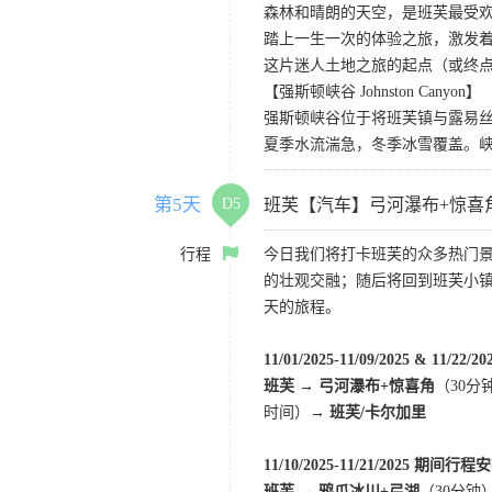
森林和晴朗的天空，是班芙最受欢
踏上一生一次的体验之旅，激发
这片迷人土地之旅的起点（或终
【强斯顿峡谷 Johnston Canyon】
强斯顿峡谷位于将班芙镇与露易
夏季水流湍急，冬季冰雪覆盖。
第5天
D5
班芙【汽车】弓河瀑布+惊喜
行程
今日我们将打卡班芙的众多热门
的壮观交融；随后将回到班芙小
天的旅程。
11/01/2025-11/09/2025 & 11/2
班芙 → 弓河瀑布+惊喜角
（30分
时间）→
班芙/卡尔加里
11/10/2025-11/21/2025 期间行
班芙 → 鸦爪冰川+弓湖
（30分钟