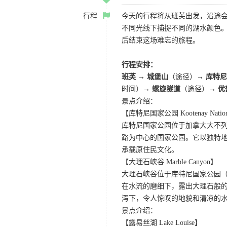
行程
今天的行程将从班芙出发，沿途
不同光线下捕捉不同的湖水颜色
后结束这场难忘的旅程。
行程安排：
班芙
→
城堡山
（途径）→
库特尼
时间）→
螺旋隧道
（途径）→
优
景点介绍：
【库特尼国家公园 Kootenay Nationa
库特尼国家公园位于加拿大大不列
路为中心的国家公园。它以独特
承载原住民文化。
【大理石峡谷 Marble Canyon】
大理石峡谷位于库特尼国家公园（Koot
在水流的磨细下，露出大理石般
泻下，令人惊叹的地貌和清凉的
景点介绍：
【露易丝湖 Lake Louise】