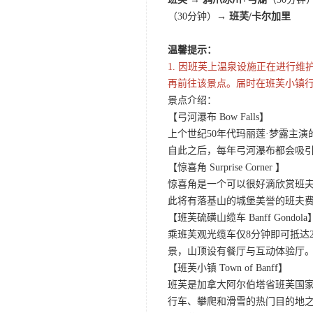
（30分钟）→
班芙/卡尔加里
温馨提示：
1. 因班芙上温泉设施正在进行
再前往该景点。届时在班芙小镇行
景点介绍：
【弓河瀑布 Bow Falls】
上个世纪50年代玛丽莲·梦露主演的
自此之后，每年弓河瀑布都会吸
【惊喜角 Surprise Corner 】
惊喜角是一个可以很好滴欣赏班
此将有落基山的城堡美誉的班夫
【班芙硫磺山缆车 Banff Gondola
乘班芙观光缆车仅8分钟即可抵达
景，山顶设有餐厅与互动体验厅。
【班芙小镇 Town of Banff】
班芙是加拿大阿尔伯塔省班芙国
行车、攀爬和滑雪的热门目的地