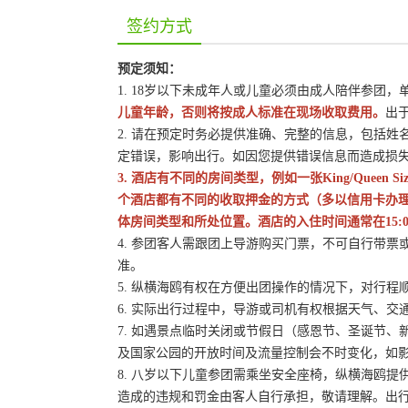
签约方式
预定须知：
1. 18岁以下未成年人或儿童必须由成人陪伴参团
儿童年龄，否则将按成人标准在现场收取费用。
出
2. 请在预定时务必提供准确、完整的信息，包括
定错误，影响出行。如因您提供错误信息而造成损
3. 酒店有不同的房间类型，例如一张King/Queen
个酒店都有不同的收取押金的方式（多以信用卡办
体房间类型和所处位置。酒店的入住时间通常在15:0
4. 参团客人需跟团上导游购买门票，不可自行带票或
准。
5. 纵横海鸥有权在方便出团操作的情况下，对行
6. 实际出行过程中，导游或司机有权根据天气、
7. 如遇景点临时关闭或节假日（感恩节、圣诞节
及国家公园的开放时间及流量控制会不时变化，如
8. 八岁以下儿童参团需乘坐安全座椅，纵横海鸥提
造成的违规和罚金由客人自行承担，敬请理解。出